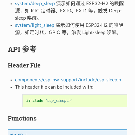
system/deep_sleep
演示如何通过 ESP32-H2 的唤醒
源，如 RTC 定时器、EXT0、EXT1 等，触发 Deep-
sleep 唤醒。
system/light_sleep
演示如何使用 ESP32-H2 的唤醒
源，如定时器，GPIO 等，触发 Light-sleep 唤醒。
API 参考
Header File
components/esp_hw_support/include/esp_sleep.h
This header file can be included with:
#include
"esp_sleep.h"
Functions
esp_err_t