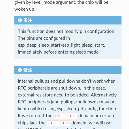
given by level_mode argument, the chip will be
woken up.
备注
This function does not modify pin configuration.
The pins are configured in
esp_deep_sleep_start/esp_light_sleep_start,
immediately before entering sleep mode.
备注
Internal pullups and pulldowns don't work when
RTC peripherals are shut down. In this case,
external resistors need to be added. Alternatively,
RTC peripherals (and pullups/pulldowns) may be
kept enabled using esp_sleep_pd_config function.
If we turn off the
domain or certain
RTC_PERIPH
chips lack the
domain, we will use
RTC_PERIPH