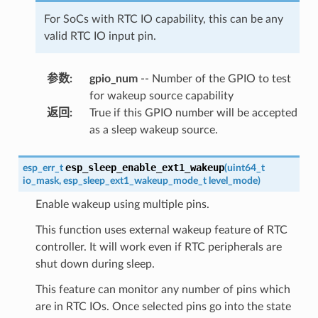
For SoCs with RTC IO capability, this can be any
valid RTC IO input pin.
参数
:
gpio_num
-- Number of the GPIO to test
for wakeup source capability
返回
:
True if this GPIO number will be accepted
as a sleep wakeup source.
esp_sleep_enable_ext1_wakeup
esp_err_t
(
uint64_t
io_mask
,
esp_sleep_ext1_wakeup_mode_t
level_mode
)
Enable wakeup using multiple pins.
This function uses external wakeup feature of RTC
controller. It will work even if RTC peripherals are
shut down during sleep.
This feature can monitor any number of pins which
are in RTC IOs. Once selected pins go into the state