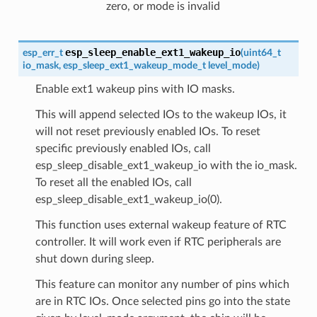
zero, or mode is invalid
esp_sleep_enable_ext1_wakeup_io
esp_err_t
(
uint64_t
io_mask
,
esp_sleep_ext1_wakeup_mode_t
level_mode
)
Enable ext1 wakeup pins with IO masks.
This will append selected IOs to the wakeup IOs, it
will not reset previously enabled IOs. To reset
specific previously enabled IOs, call
esp_sleep_disable_ext1_wakeup_io with the io_mask.
To reset all the enabled IOs, call
esp_sleep_disable_ext1_wakeup_io(0).
This function uses external wakeup feature of RTC
controller. It will work even if RTC peripherals are
shut down during sleep.
This feature can monitor any number of pins which
are in RTC IOs. Once selected pins go into the state