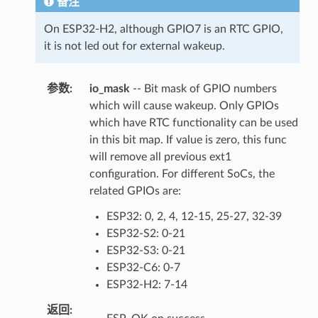
备注
On ESP32-H2, although GPIO7 is an RTC GPIO,
it is not led out for external wakeup.
参数
:
io_mask
-- Bit mask of GPIO numbers
which will cause wakeup. Only GPIOs
which have RTC functionality can be used
in this bit map. If value is zero, this func
will remove all previous ext1
configuration. For different SoCs, the
related GPIOs are:
ESP32: 0, 2, 4, 12-15, 25-27, 32-39
ESP32-S2: 0-21
ESP32-S3: 0-21
ESP32-C6: 0-7
ESP32-H2: 7-14
返回
: