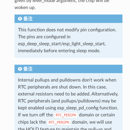
given by level_mode argument, the chip will be
woken up.
备注
This function does not modify pin configuration.
The pins are configured in
esp_deep_sleep_start/esp_light_sleep_start,
immediately before entering sleep mode.
备注
Internal pullups and pulldowns don't work when
RTC peripherals are shut down. In this case,
external resistors need to be added. Alternatively,
RTC peripherals (and pullups/pulldowns) may be
kept enabled using esp_sleep_pd_config function.
If we turn off the
domain or certain
RTC_PERIPH
chips lack the
domain, we will use
RTC_PERIPH
the HOLD feature to maintain the pull-up and