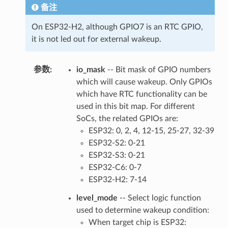
备注
On ESP32-H2, although GPIO7 is an RTC GPIO,
it is not led out for external wakeup.
参数
:
io_mask
-- Bit mask of GPIO numbers
which will cause wakeup. Only GPIOs
which have RTC functionality can be
used in this bit map. For different
SoCs, the related GPIOs are:
ESP32: 0, 2, 4, 12-15, 25-27, 32-39
ESP32-S2: 0-21
ESP32-S3: 0-21
ESP32-C6: 0-7
ESP32-H2: 7-14
level_mode
-- Select logic function
used to determine wakeup condition:
When target chip is ESP32: