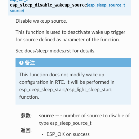
esp_sleep_disable_wakeup_source
(
esp_sleep_source_t
source
)
Disable wakeup source.
This function is used to deactivate wake up trigger
for source defined as parameter of the function.
See docs/sleep-modes.rst for details.
备注
This function does not modify wake up
configuration in RTC. It will be performed in
esp_deep_sleep_start/esp_light_sleep_start
function.
参数
:
source
-- - number of source to disable of
type esp_sleep_source_t
返回
:
ESP_OK on success