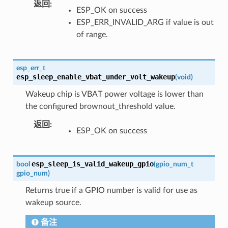
返回
:
ESP_OK on success
ESP_ERR_INVALID_ARG if value is out
of range.
esp_err_t
esp_sleep_enable_vbat_under_volt_wakeup
(
void
)
Wakeup chip is VBAT power voltage is lower than
the configured brownout_threshold value.
返回
:
ESP_OK on success
esp_sleep_is_valid_wakeup_gpio
bool
(
gpio_num_t
gpio_num
)
Returns true if a GPIO number is valid for use as
wakeup source.
备注