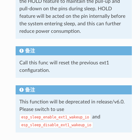
the HOLD feature to maintain the pull-up and
pull-down on the pins during sleep. HOLD
feature will be acted on the pin internally before
the system entering sleep, and this can further
reduce power consumption.
备注
Call this func will reset the previous ext1
configuration.
备注
This function will be deprecated in release/v6.0.
Please switch to use
and
esp_sleep_enable_ext1_wakeup_io
esp_sleep_disable_ext1_wakeup_io