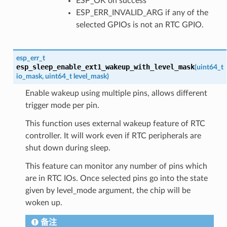
ESP_OK on success
ESP_ERR_INVALID_ARG if any of the
selected GPIOs is not an RTC GPIO.
esp_err_t
esp_sleep_enable_ext1_wakeup_with_level_mask
(
uint64_t
io_mask
,
uint64_t
level_mask
)
Enable wakeup using multiple pins, allows different
trigger mode per pin.
This function uses external wakeup feature of RTC
controller. It will work even if RTC peripherals are
shut down during sleep.
This feature can monitor any number of pins which
are in RTC IOs. Once selected pins go into the state
given by level_mode argument, the chip will be
woken up.
备注