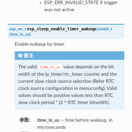
ESP_ERR_INVALID_STATE if trigger
was not active
esp_sleep_enable_timer_wakeup
esp_err_t
(
uint64_t
time_in_us
)
Enable wakeup by timer.
备注
The valid
value depends on the bit
time_in_us
width of the lp_timer/rtc_timer counter and the
current slow clock source selection (Refer RTC
clock source configuration in menuconfig). Valid
values should be positive values less than RTC
slow clock period * (2 ^ RTC timer bitwidth).
参数
:
time_in_us
-- time before wakeup, in
microseconds