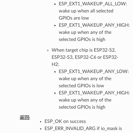
ESP_EXT1_WAKEUP_ALL_LOW:
wake up when all selected
GPIOs are low
ESP_EXT1_WAKEUP_ANY_HIGH:
wake up when any of the
selected GPIOs is high
When target chip is ESP32-S2,
ESP32-S3, ESP32-C6 or ESP32-
H2:
ESP_EXT1_WAKEUP_ANY_LOW:
wake up when any of the
selected GPIOs is low
ESP_EXT1_WAKEUP_ANY_HIGH:
wake up when any of the
selected GPIOs is high
返回
:
ESP_OK on success
ESP_ERR_INVALID_ARG if io_mask is