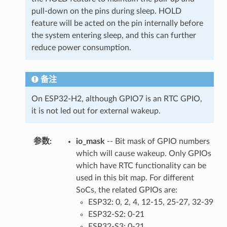
pull-down on the pins during sleep. HOLD
feature will be acted on the pin internally before
the system entering sleep, and this can further
reduce power consumption.
备注
On ESP32-H2, although GPIO7 is an RTC GPIO,
it is not led out for external wakeup.
参数
:
io_mask
-- Bit mask of GPIO numbers
which will cause wakeup. Only GPIOs
which have RTC functionality can be
used in this bit map. For different
SoCs, the related GPIOs are:
ESP32: 0, 2, 4, 12-15, 25-27, 32-39
ESP32-S2: 0-21
ESP32-S3: 0-21