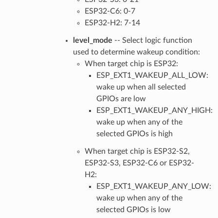
ESP32-C6: 0-7
ESP32-H2: 7-14
level_mode
-- Select logic function
used to determine wakeup condition:
When target chip is ESP32:
ESP_EXT1_WAKEUP_ALL_LOW:
wake up when all selected
GPIOs are low
ESP_EXT1_WAKEUP_ANY_HIGH:
wake up when any of the
selected GPIOs is high
When target chip is ESP32-S2,
ESP32-S3, ESP32-C6 or ESP32-
H2:
ESP_EXT1_WAKEUP_ANY_LOW:
wake up when any of the
selected GPIOs is low