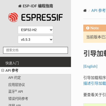
ESP-IDF 编程指南
API 参考
Note
当前版本已发布
引导加
快速入门
[English]
API 参考
引导加载程
API 约定
描述引导加载
应用层协议
®
蓝牙
API
要查看关于引
错误代码参考
连网 API