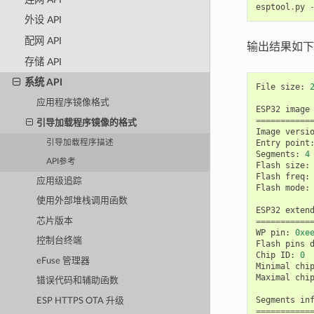
esptool
.
py
外设 API
配网 API
输出结果如下
存储 API
系统 API
File
size
:
应用程序镜像格式
ESP32
image
===========
引导加载程序镜像的格式
Image
versi
Entry
point
引导加载程序描述
Segments
:
4
API参考
Flash
size
:
Flash
freq
:
应用级追踪
Flash
mode
:
使用外部堆栈调用函数
ESP32
exten
===========
芯片版本
WP
pin
:
0xe
控制台终端
Flash
pins
Chip
ID
:
0
eFuse 管理器
Minimal
chi
Maximal
chi
错误代码和辅助函数
Segments
in
ESP HTTPS OTA 升级
===========