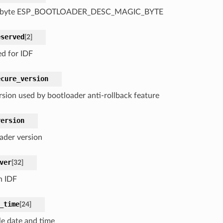
 byte ESP_BOOTLOADER_DESC_MAGIC_BYTE
eserved
[
2
]
ed for IDF
ecure_version
rsion used by bootloader anti-rollback feature
version
ader version
ver
[
32
]
n IDF
_time
[
24
]
e date and time