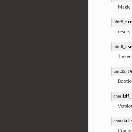
Magic
r
uint8_t
reserv
s
uint8_t
The ve
uint32_t
Bootlo
idf_
char
Versio
date
char
Compil