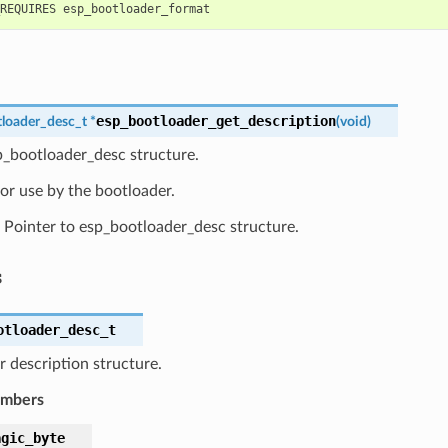
esp_bootloader_get_description
loader_desc_t
*
(
void
)
p_bootloader_desc structure.
or use by the bootloader.
Pointer to esp_bootloader_desc structure.
s
otloader_desc_t
 description structure.
embers
agic_byte