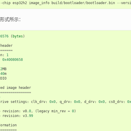
--
chip
esp32h2
image_info
build
/
bootloader
/
bootloader
.
bin
--
vers
形式所示：
26576
(
bytes
)
header
=======
on
:
1
:
0x40080658
2
MB
40
m
DIO
ded
image
header
================
e
drive
settings
:
clk_drv
:
0x0
,
q_drv
:
0x0
,
d_drv
:
0x0
,
cs0_drv
:
0
p
revision
:
v0
.0
,
(
legacy
min_rev
=
0
)
p
revision
:
v3
.99
formation
=========