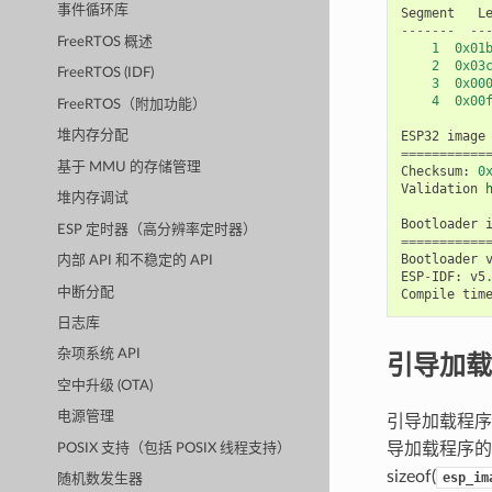
事件循环库
Segment
L
-------
--
FreeRTOS 概述
1
0x01
2
0x03
FreeRTOS (IDF)
3
0x00
4
0x00
FreeRTOS（附加功能）
ESP32
image
堆内存分配
===========
基于 MMU 的存储管理
Checksum
:
0
Validation
堆内存调试
Bootloader
ESP 定时器（高分辨率定时器）
===========
Bootloader
内部 API 和不稳定的 API
ESP
-
IDF
:
v5
中断分配
Compile
tim
日志库
引导加载
杂项系统 API
空中升级 (OTA)
电源管理
引导加载程
导加载程序的
POSIX 支持（包括 POSIX 线程支持）
sizeof(
esp_im
随机数发生器