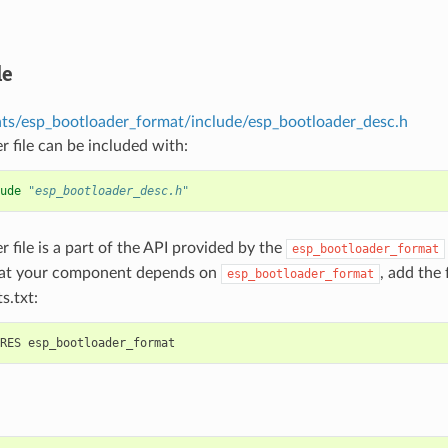
le
s/esp_bootloader_format/include/esp_bootloader_desc.h
r file can be included with:
ude
"esp_bootloader_desc.h"
r file is a part of the API provided by the
esp_bootloader_format
hat your component depends on
, add the
esp_bootloader_format
s.txt: