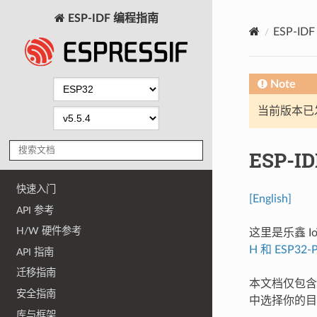
ESP-IDF 编程指南
ESP-I
Note
当前版本已发布
ESP-I
快速入门
[English]
API 参考
H/W 硬件参考
这里是乐鑫 Io
H 和 ESP32-
API 指南
迁移指南
本文档仅包含针
安全指南
中选择你的目
库与框架