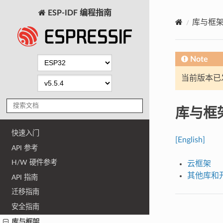
ESP-IDF 编程指南
库与框
Note
当前版本已发布
库与框
快速入门
[English]
API 参考
H/W 硬件参考
云框架
其他库和
API 指南
迁移指南
安全指南
库与框架