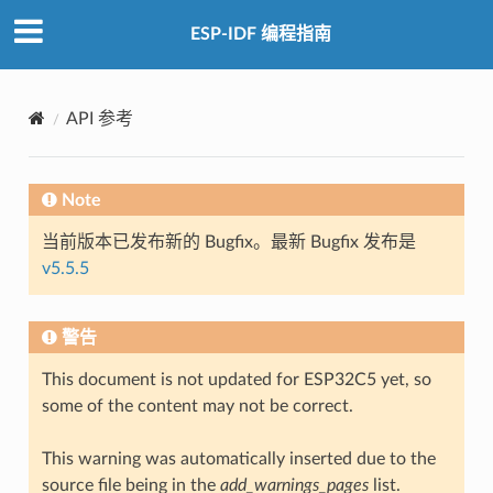
ESP-IDF 编程指南
API 参考
Note
当前版本已发布新的 Bugfix。最新 Bugfix 发布是
v5.5.5
警告
This document is not updated for ESP32C5 yet, so
some of the content may not be correct.
This warning was automatically inserted due to the
source file being in the
add_warnings_pages
list.