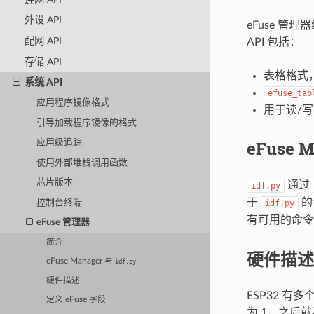
外设 API
eFuse 管
配网 API
API 包括：
存储 API
表格格式，
系统 API
efuse_tab
应用程序镜像格式
用于读/写 
引导加载程序镜像的格式
eFuse 
应用级追踪
使用外部堆栈调用函数
芯片版本
通过
idf.py
于
的
控制台终端
idf.py
有可用的命
eFuse 管理器
简介
硬件描述
eFuse Manager 与
idf.py
硬件描述
ESP32 有
定义 eFuse 字段
为 1，之后就