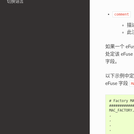
切换语言
comment
描述
此
如果一个 eF
处定该 eFu
字段。
以下示例中定义
eFuse 字段
M
# Factory MA
############
MAC_FACTORY,
,           
,           
,           
,           