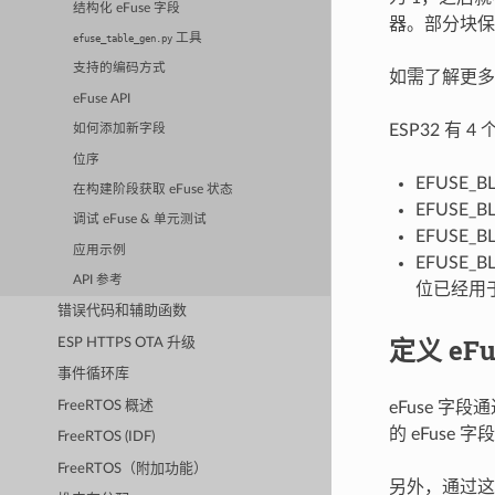
结构化 eFuse 字段
器。部分块保
工具
efuse_table_gen.py
支持的编码方式
如需了解更
eFuse API
ESP32 有
如何添加新字段
位序
EFUSE
在构建阶段获取 eFuse 状态
EFUSE_
调试 eFuse & 单元测试
EFUSE
应用示例
EFUSE
API 参考
位已经用于 
错误代码和辅助函数
定义 eFu
ESP HTTPS OTA 升级
事件循环库
FreeRTOS 概述
eFuse 
的 eFuse 字
FreeRTOS (IDF)
FreeRTOS（附加功能）
另外，通过这种