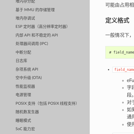
堆内存分配
可能由占用相同 
基于 MMU 的存储管理
定义格式
堆内存调试
ESP 定时器（高分辨率定时器）
一般情况下，
内部 API 和不稳定的 API
处理器间调用 (IPC)
中断分配
日志库
杂项系统 API
field_nam
空中升级 (OTA)
eF
性能监视器
字
段
电源管理
对于
POSIX 支持（包括 POSIX 线程支持）
如
随机数发生器
通
睡眠模式
使
SoC 能力宏