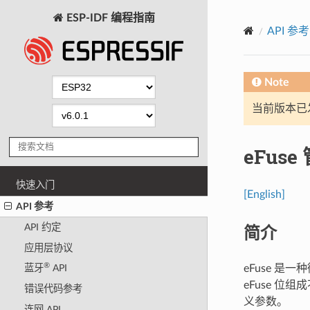
ESP-IDF 编程指南
API 参考
Note
当前版本已发布
eFuse
快速入门
[English]
API 参考
简介
API 约定
应用层协议
®
eFuse 是
蓝牙
API
eFuse 位
错误代码参考
义参数。
连网 API