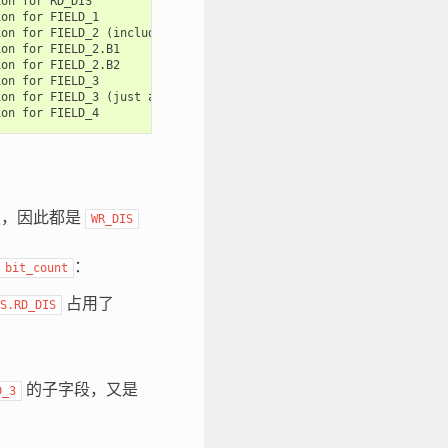
on for RD_DIS

on for FIELD_1

on for FIELD_2 (includes B1 and B2)

on for FIELD_2.B1

on for FIELD_2.B2

on for FIELD_3

on for FIELD_3 (just a alias for WR_DIS.FIELD_3)

，因此都是
WR_DIS
：
bit_count
占用了
S.RD_DIS
的子字段，又是
D_3