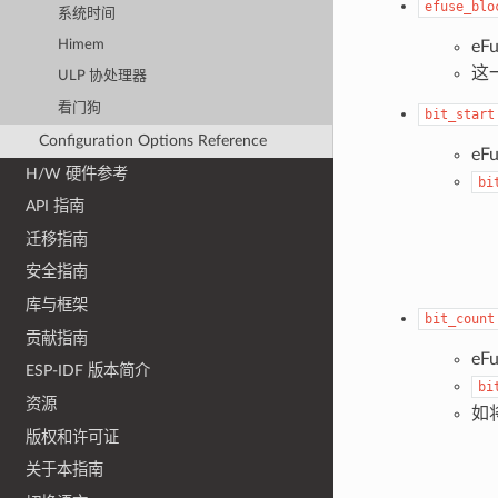
efuse_blo
系统时间
eF
Himem
这
ULP 协处理器
看门狗
bit_start
Configuration Options Reference
eF
H/W 硬件参考
bi
API 指南
迁移指南
安全指南
库与框架
bit_count
贡献指南
e
ESP-IDF 版本简介
bi
资源
如
版权和许可证
关于本指南