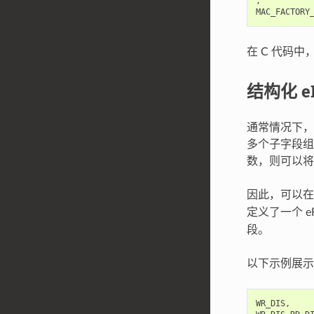
,           
在 C 代码
结构化 e
通常情况下，一
多个子字段组
数，则可以将
因此，可以
定义了一个 eF
段。
以下示例展示了
WR_DIS,     