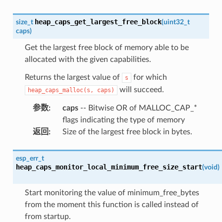
heap_caps_get_largest_free_block
size_t
(
uint32_t
caps
)
Get the largest free block of memory able to be
allocated with the given capabilities.
Returns the largest value of
for which
s
will succeed.
heap_caps_malloc(s,
caps)
参数
:
caps
-- Bitwise OR of MALLOC_CAP_*
flags indicating the type of memory
返回
:
Size of the largest free block in bytes.
esp_err_t
heap_caps_monitor_local_minimum_free_size_start
(
void
)
Start monitoring the value of minimum_free_bytes
from the moment this function is called instead of
from startup.