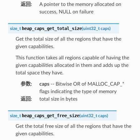
返回
:
A pointer to the memory allocated on
success, NULL on failure
heap_caps_get_total_size
size_t
(
uint32_t
caps
)
Get the total size of all the regions that have the
given capabilities.
This function takes all regions capable of having the
given capabilities allocated in them and adds up the
total space they have.
参数
:
caps
-- Bitwise OR of MALLOC_CAP_*
flags indicating the type of memory
返回
:
total size in bytes
heap_caps_get_free_size
size_t
(
uint32_t
caps
)
Get the total free size of all the regions that have the
given capabilities.