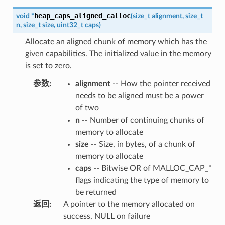
heap_caps_aligned_calloc
void
*
(
size_t
alignment
,
size_t
n
,
size_t
size
,
uint32_t
caps
)
Allocate an aligned chunk of memory which has the
given capabilities. The initialized value in the memory
is set to zero.
参数
:
alignment
-- How the pointer received
needs to be aligned must be a power
of two
n
-- Number of continuing chunks of
memory to allocate
size
-- Size, in bytes, of a chunk of
memory to allocate
caps
-- Bitwise OR of MALLOC_CAP_*
flags indicating the type of memory to
be returned
返回
:
A pointer to the memory allocated on
success, NULL on failure