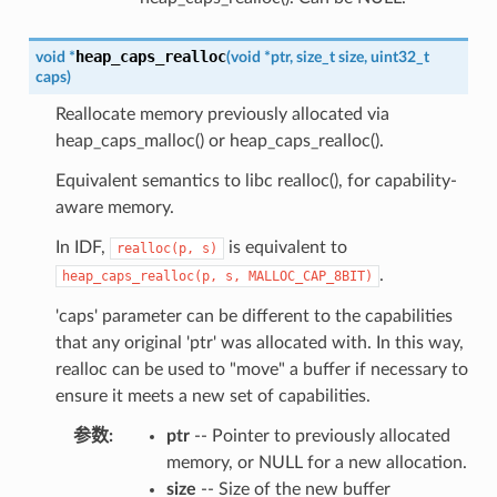
heap_caps_realloc
void
*
(
void
*
ptr
,
size_t
size
,
uint32_t
caps
)
Reallocate memory previously allocated via
heap_caps_malloc() or heap_caps_realloc().
Equivalent semantics to libc realloc(), for capability-
aware memory.
In IDF,
is equivalent to
realloc(p,
s)
.
heap_caps_realloc(p,
s,
MALLOC_CAP_8BIT)
'caps' parameter can be different to the capabilities
that any original 'ptr' was allocated with. In this way,
realloc can be used to "move" a buffer if necessary to
ensure it meets a new set of capabilities.
参数
:
ptr
-- Pointer to previously allocated
memory, or NULL for a new allocation.
size
-- Size of the new buffer