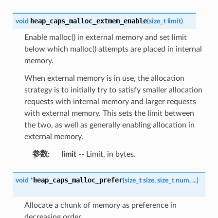
heap_caps_malloc_extmem_enable
void
(
size_t
limit
)
Enable malloc() in external memory and set limit
below which malloc() attempts are placed in internal
memory.
When external memory is in use, the allocation
strategy is to initially try to satisfy smaller allocation
requests with internal memory and larger requests
with external memory. This sets the limit between
the two, as well as generally enabling allocation in
external memory.
参数
:
limit
-- Limit, in bytes.
heap_caps_malloc_prefer
void
*
(
size_t
size
,
size_t
num
,
...
)
Allocate a chunk of memory as preference in
decreasing order.