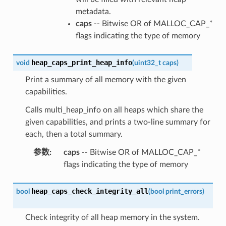
metadata.
caps
-- Bitwise OR of MALLOC_CAP_*
flags indicating the type of memory
heap_caps_print_heap_info
void
(
uint32_t
caps
)
Print a summary of all memory with the given
capabilities.
Calls multi_heap_info on all heaps which share the
given capabilities, and prints a two-line summary for
each, then a total summary.
参数
:
caps
-- Bitwise OR of MALLOC_CAP_*
flags indicating the type of memory
heap_caps_check_integrity_all
bool
(
bool
print_errors
)
Check integrity of all heap memory in the system.