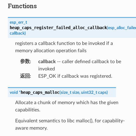
Functions
esp_err_t
heap_caps_register_failed_alloc_callback
(
esp_alloc_fail
callback
)
registers a callback function to be invoked if a
memory allocation operation fails
参数
:
callback
-- caller defined callback to be
invoked
返回
:
ESP_OK if callback was registered.
heap_caps_malloc
void
*
(
size_t
size
,
uint32_t
caps
)
Allocate a chunk of memory which has the given
capabilities.
Equivalent semantics to libc malloc(), for capability-
aware memory.