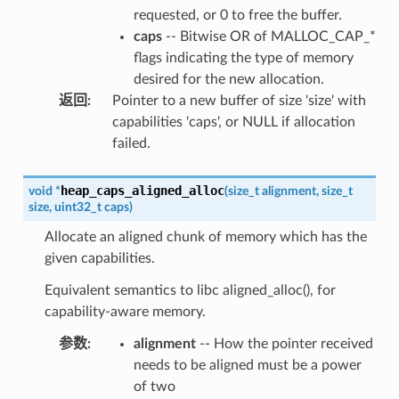
requested, or 0 to free the buffer.
caps
-- Bitwise OR of MALLOC_CAP_*
flags indicating the type of memory
desired for the new allocation.
返回
:
Pointer to a new buffer of size 'size' with
capabilities 'caps', or NULL if allocation
failed.
heap_caps_aligned_alloc
void
*
(
size_t
alignment
,
size_t
size
,
uint32_t
caps
)
Allocate an aligned chunk of memory which has the
given capabilities.
Equivalent semantics to libc aligned_alloc(), for
capability-aware memory.
参数
:
alignment
-- How the pointer received
needs to be aligned must be a power
of two