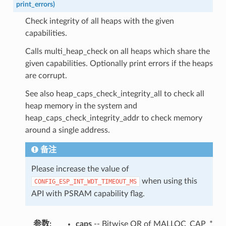
print_errors
)
Check integrity of all heaps with the given
capabilities.
Calls multi_heap_check on all heaps which share the
given capabilities. Optionally print errors if the heaps
are corrupt.
See also heap_caps_check_integrity_all to check all
heap memory in the system and
heap_caps_check_integrity_addr to check memory
around a single address.
备注
Please increase the value of
when using this
CONFIG_ESP_INT_WDT_TIMEOUT_MS
API with PSRAM capability flag.
参数
:
caps
-- Bitwise OR of MALLOC_CAP_*