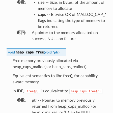
参数
:
size
-- Size, in bytes, of the amount of
memory to allocate
caps
-- Bitwise OR of MALLOC_CAP_*
flags indicating the type of memory to
be returned
返回
:
A pointer to the memory allocated on
success, NULL on failure
heap_caps_free
void
(
void
*
ptr
)
Free memory previously allocated via
heap_caps_malloc() or heap_caps_realloc().
Equivalent semantics to libc free(), for capability-
aware memory.
In IDF,
is equivalent to
.
free(p)
heap_caps_free(p)
参数
:
ptr
-- Pointer to memory previously
returned from heap_caps_malloc() or
heap_caps_realloc(). Can be NULL.