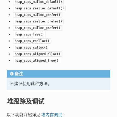
heap_caps_malloc_default()
heap_caps_realloc_default()
heap_caps_malloc_prefer()
heap_caps_realloc_prefer()
heap_caps_calloc_prefer()
heap_caps_free()
heap_caps_realloc()
heap_caps_calloc()
heap_caps_aligned_alloc()
heap_caps_aligned_free()
备注
不建议使用此种方法。
堆跟踪及调试
以下功能介绍详见
堆内存调试
：