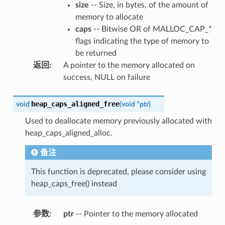
size
-- Size, in bytes, of the amount of
memory to allocate
caps
-- Bitwise OR of MALLOC_CAP_*
flags indicating the type of memory to
be returned
返回
:
A pointer to the memory allocated on
success, NULL on failure
heap_caps_aligned_free
void
(
void
*
ptr
)
Used to deallocate memory previously allocated with
heap_caps_aligned_alloc.
备注
This function is deprecated, please consider using
heap_caps_free() instead
参数
:
ptr
-- Pointer to the memory allocated