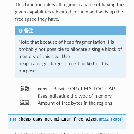
This function takes all regions capable of having the
given capabilities allocated in them and adds up the
free space they have.
备注
Note that because of heap fragmentation it is
probably not possible to allocate a single block of
memory of this size. Use
heap_caps_get_largest_free_block() for this
purpose.
参数
:
caps
-- Bitwise OR of MALLOC_CAP_*
flags indicating the type of memory
返回
:
Amount of free bytes in the regions
heap_caps_get_minimum_free_size
size_t
(
uint32_t
caps
)