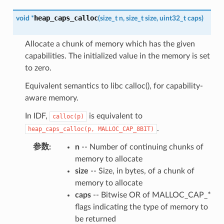
heap_caps_calloc
void
*
(
size_t
n
,
size_t
size
,
uint32_t
caps
)
Allocate a chunk of memory which has the given
capabilities. The initialized value in the memory is set
to zero.
Equivalent semantics to libc calloc(), for capability-
aware memory.
In IDF,
is equivalent to
calloc(p)
.
heap_caps_calloc(p,
MALLOC_CAP_8BIT)
参数
:
n
-- Number of continuing chunks of
memory to allocate
size
-- Size, in bytes, of a chunk of
memory to allocate
caps
-- Bitwise OR of MALLOC_CAP_*
flags indicating the type of memory to
be returned