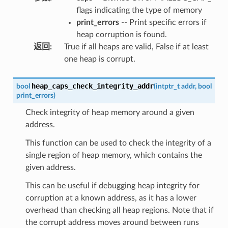
flags indicating the type of memory
print_errors
-- Print specific errors if
heap corruption is found.
返回
:
True if all heaps are valid, False if at least
one heap is corrupt.
heap_caps_check_integrity_addr
bool
(
intptr_t
addr
,
bool
print_errors
)
Check integrity of heap memory around a given
address.
This function can be used to check the integrity of a
single region of heap memory, which contains the
given address.
This can be useful if debugging heap integrity for
corruption at a known address, as it has a lower
overhead than checking all heap regions. Note that if
the corrupt address moves around between runs