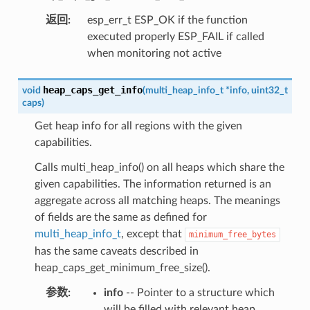
返回
:
esp_err_t ESP_OK if the function
executed properly ESP_FAIL if called
when monitoring not active
heap_caps_get_info
void
(
multi_heap_info_t
*
info
,
uint32_t
caps
)
Get heap info for all regions with the given
capabilities.
Calls multi_heap_info() on all heaps which share the
given capabilities. The information returned is an
aggregate across all matching heaps. The meanings
of fields are the same as defined for
multi_heap_info_t
, except that
minimum_free_bytes
has the same caveats described in
heap_caps_get_minimum_free_size().
参数
:
info
-- Pointer to a structure which
will be filled with relevant heap