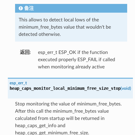
备注
This allows to detect local lows of the
minimum_free_bytes value that wouldn't be
detected otherwise.
返回
:
esp_err_t ESP_OK if the function
executed properly ESP_FAIL if called
when monitoring already active
esp_err_t
heap_caps_monitor_local_minimum_free_size_stop
(
void
)
Stop monitoring the value of minimum_free_bytes.
After this call the minimum_free_bytes value
calculated from startup will be returned in
heap_caps_get_info and
heap_caps_get_minimum_free_size.