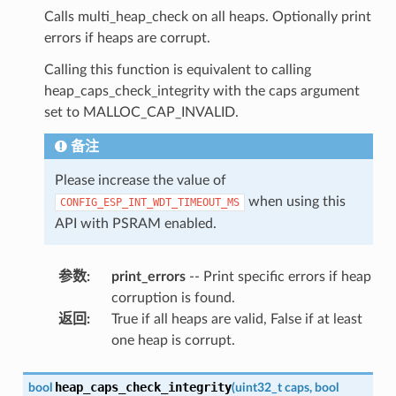
Calls multi_heap_check on all heaps. Optionally print
errors if heaps are corrupt.
Calling this function is equivalent to calling
heap_caps_check_integrity with the caps argument
set to MALLOC_CAP_INVALID.
备注
Please increase the value of
when using this
CONFIG_ESP_INT_WDT_TIMEOUT_MS
API with PSRAM enabled.
参数
:
print_errors
-- Print specific errors if heap
corruption is found.
返回
:
True if all heaps are valid, False if at least
one heap is corrupt.
heap_caps_check_integrity
bool
(
uint32_t
caps
,
bool