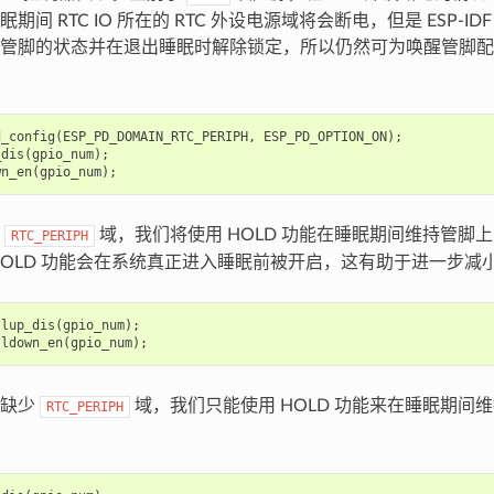
期间 RTC IO 所在的 RTC 外设电源域将会断电，但是 ESP-I
管脚的状态并在退出睡眠时解除锁定，所以仍然可为唤醒管脚配
d_config
(
ESP_PD_DOMAIN_RTC_PERIPH
,
ESP_PD_OPTION_ON
);
_dis
(
gpio_num
);
wn_en
(
gpio_num
);
闭
域，我们将使用 HOLD 功能在睡眠期间维持管脚
RTC_PERIPH
HOLD 功能会在系统真正进入睡眠前被开启，这有助于进一步减
llup_dis
(
gpio_num
);
lldown_en
(
gpio_num
);
片缺少
域，我们只能使用 HOLD 功能来在睡眠期间
RTC_PERIPH