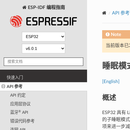
ESP-IDF 编程指南
API 参考
Note
当前版本已发布
睡眠模
快速入门
[English]
API 参考
概述
API 约定
应用层协议
®
ESP32 具有
蓝牙
API
的子睡眠模
错误代码参考
项来进一步
连网 API