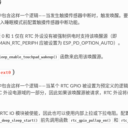
器
 模块中包含这样一个逻辑——当发生触摸传感器中断时，触发唤醒。
入睡眠模式前配置触摸传感器中断功能。
订版 0 和 1 仅在 RTC 外设没有被强制供电时支持该唤醒源（即
MAIN_RTC_PERIPH 应被设置为 ESP_PD_OPTION_AUTO）。
函数来启用该唤醒源。
leep_enable_touchpad_wakeup()
)
ext0
模块中包含这样一个逻辑——当某个 RTC GPIO 被设置为预定义的
 RTC 外设电源域的一部分，因此如果该唤醒源被请求，RTC 外设将在 D
RTC IO 模块被使能，因此也可以使用内部上拉或下拉电阻。
前先调用函数
和
_deep_sleep_start()
rtc_gpio_pullup_en()
rtc