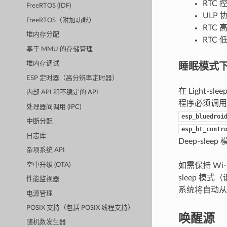
RTC 
FreeRTOS (IDF)
ULP
FreeRTOS（附加功能）
RTC
堆内存分配
RTC
基于 MMU 的存储管理
睡眠模式下的 
堆内存调试
ESP 定时器（高分辨率定时器）
在 Light-
内部 API 和不稳定的 API
程序必须调用
处理器间调用 (IPC)
esp_bluedroi
中断分配
esp_bt_contr
日志库
Deep-sle
杂项系统 API
空中升级 (OTA)
如需保持 Wi-Fi
sleep 模式
性能监视器
系统将自动从
电源管理
POSIX 支持（包括 POSIX 线程支持）
唤醒源
随机数发生器