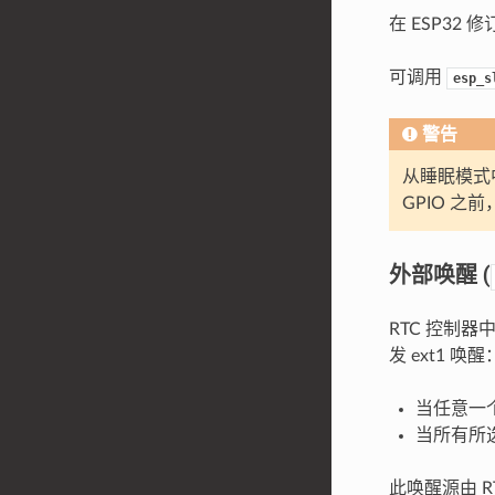
在 ESP32
可调用
esp_s
警告
从睡眠模式中
GPIO 之
外部唤醒 (
RTC 控制
发 ext1 唤醒
当任意一个所
当所有所选管
此唤醒源由 