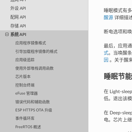
外设 API
睡眠模式有多
配网 API
醒源
详细描述
存储 API
断电选项和唤
系统 API
应用程序镜像格式
最后，应用通
引导加载程序镜像的格式
式
。当唤醒
因
。关于醒
应用级追踪
使用外部堆栈调用函数
睡眠节能
芯片版本
控制台终端
在 Light
eFuse 管理器
低。退出该模
错误代码和辅助函数
ESP HTTPS OTA 升级
在 Deep-
事件循环库
电。芯片上继
FreeRTOS 概述