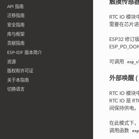
触摸传感
API 指南
迁移指南
RTC IO
需要在芯片进
安全指南
库与框架
ESP32 修
贡献指南
ESP_PD_DO
ESP-IDF 版本简介
可调用
资源
esp_s
版权和许可证
外部唤醒 (
关于本指南
切换语言
RTC IO 
RTC IO 是
间保持供电。
在此模式下，
调用函数
esp