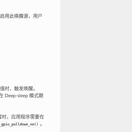
要启用此唤醒源，用户
逻辑值时，触发唤醒。
eep-sleep 模式期
配置时，应用程序需要在
。
_gpio_pulldown_en()