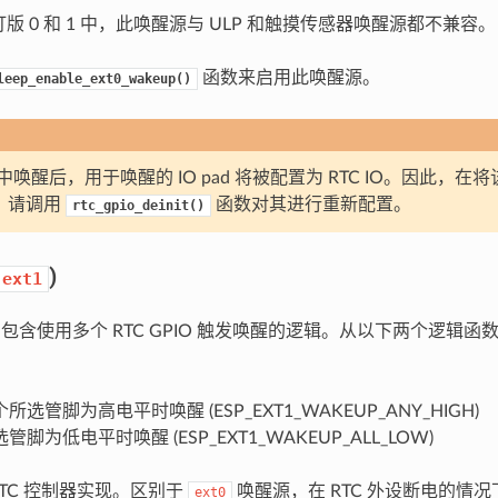
 修订版 0 和 1 中，此唤醒源与 ULP 和触摸传感器唤醒源都不兼容。
函数来启用此唤醒源。
leep_enable_ext0_wakeup()
唤醒后，用于唤醒的 IO pad 将被配置为 RTC IO。因此，在将该
前，请调用
函数对其进行重新配置。
rtc_gpio_deinit()
)
ext1
器中包含使用多个 RTC GPIO 触发唤醒的逻辑。从以下两个逻辑
：
选管脚为高电平时唤醒 (ESP_EXT1_WAKEUP_ANY_HIGH)
脚为低电平时唤醒 (ESP_EXT1_WAKEUP_ALL_LOW)
RTC 控制器实现。区别于
唤醒源，在 RTC 外设断电的情
ext0