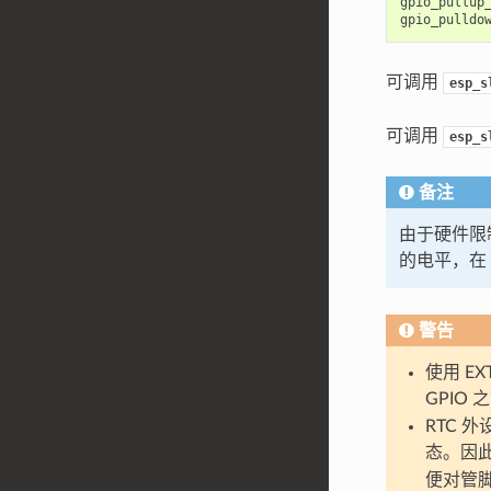
gpio_pullup
gpio_pulldo
可调用
esp_s
可调用
esp_s
备注
由于硬件限制
的电平，在
警告
使用 EX
GPIO
RTC 
态。因此，
便对管脚