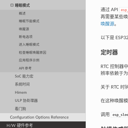
睡眠模式
通过 API
esp
概述
再需要某些唤
睡眠节能模式
唤醒源
。
唤醒源
以下是 ESP
断电选项
进入睡眠模式
定时器
检查睡眠唤醒原因
应用程序示例
RTC 控制
API 参考
辨率依赖于为 
SoC 能力宏
系统时间
关于 RTC
Himem
在这种唤醒模
ULP 协处理器
看门狗
调用
esp_sle
Configuration Options Reference
H/W 硬件参考