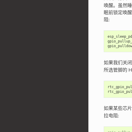
唤醒。虽然睡眠
眠前锁定唤醒
阻:
esp_sleep_p
gpio_pullup
gpio_pulldo
如果我们关
所选管脚的 
rtc_gpio_pu
rtc_gpio_pu
如果某些芯
拉电阻: