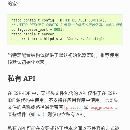
的宏:
httpd_config_t
config
=
HTTPD_DEFAULT_CONFIG
();
/* HTTPD_DEFAULT_CONFIG 扩展到一个指定的初始化器。此时，所
config
.
server_port
=
8081
;
httpd_handle_t
server
;
esp_err_t
err
=
httpd_start
(
&
server
,
&
config
);
当特定配置结构体提供了默认初始化器宏时，推荐使用
该默认初始化器宏。
私有 API
在 ESP-IDF 中，某些头文件包含的 API 仅限于在 ESP-
IDF 源代码中使用，不支持在应用程序中使用。此类头
文件的名称或路径通常带有
或
。
private
esp_private
某些组件（如
hal
）则仅包含私有 API。
私有 API 可能在次要或补丁版本之间以不兼容的方式被