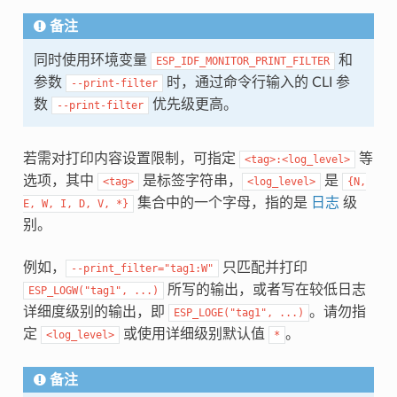
备注
同时使用环境变量
和
ESP_IDF_MONITOR_PRINT_FILTER
参数
时，通过命令行输入的 CLI 参
--print-filter
数
优先级更高。
--print-filter
若需对打印内容设置限制，可指定
等
<tag>:<log_level>
选项，其中
是标签字符串，
是
<tag>
<log_level>
{N,
集合中的一个字母，指的是
日志
级
E,
W,
I,
D,
V,
*}
别。
例如，
只匹配并打印
--print_filter="tag1:W"
所写的输出，或者写在较低日志
ESP_LOGW("tag1",
...)
详细度级别的输出，即
。请勿指
ESP_LOGE("tag1",
...)
定
或使用详细级别默认值
。
<log_level>
*
备注