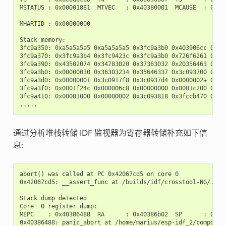
MSTATUS : 0x00001881  MTVEC   : 0x40380001  MCAUSE  : 0x000
MHARTID : 0x00000000

Stack memory:

3fc9a350: 0xa5a5a5a5 0xa5a5a5a5 0x3fc9a3b0 0x403906cc 0xa5a
3fc9a370: 0x3fc9a3b4 0x3fc9423c 0x3fc9a3b0 0x726f6261 0x202
3fc9a390: 0x43502074 0x34783020 0x37363032 0x20356463 0x632
3fc9a3b0: 0x00000030 0x36303234 0x35646337 0x3c093700 0x000
3fc9a3d0: 0x00000001 0x3c0917f8 0x3c0937d4 0x0000002a 0xa5a
3fc9a3f0: 0x0001f24c 0x000006c8 0x00000000 0x0001c200 0xfff
3fc9a410: 0x00001000 0x00000002 0x3c093818 0x3fccb470 0xa5a
通过分析堆栈转储 IDF 监视器为寄存器转储补充如下信
息:
abort() was called at PC 0x42067cd5 on core 0

0x42067cd5: __assert_func at /builds/idf/crosstool-NG/.bui
Stack dump detected

Core  0 register dump:

MEPC    : 0x40386488  RA      : 0x40386b02  SP      : 0x3fc
0x40386488: panic_abort at /home/marius/esp-idf_2/component