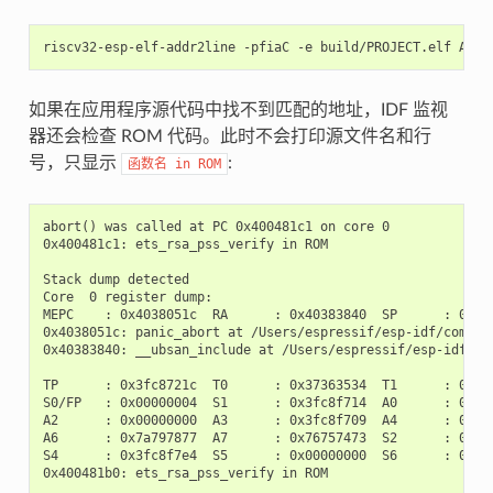
如果在应用程序源代码中找不到匹配的地址，IDF 监视
器还会检查 ROM 代码。此时不会打印源文件名和行
号，只显示
:
函数名
in
ROM
abort() was called at PC 0x400481c1 on core 0

0x400481c1: ets_rsa_pss_verify in ROM

Stack dump detected

Core  0 register dump:

MEPC    : 0x4038051c  RA      : 0x40383840  SP      : 0x3fc
0x4038051c: panic_abort at /Users/espressif/esp-idf/compone
0x40383840: __ubsan_include at /Users/espressif/esp-idf/com
TP      : 0x3fc8721c  T0      : 0x37363534  T1      : 0x727
S0/FP   : 0x00000004  S1      : 0x3fc8f714  A0      : 0x3fc
A2      : 0x00000000  A3      : 0x3fc8f709  A4      : 0x000
A6      : 0x7a797877  A7      : 0x76757473  S2      : 0x000
S4      : 0x3fc8f7e4  S5      : 0x00000000  S6      : 0x400
0x400481b0: ets_rsa_pss_verify in ROM
