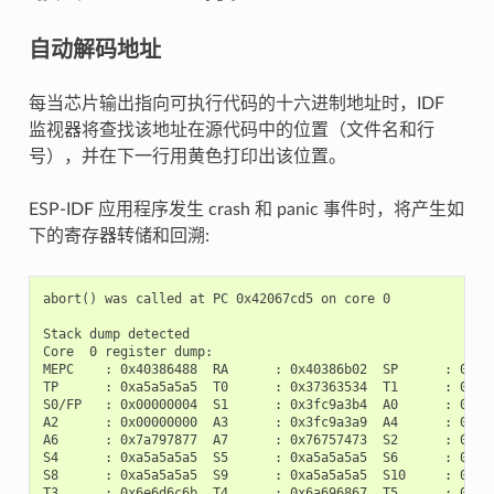
自动解码地址
每当芯片输出指向可执行代码的十六进制地址时，IDF
监视器将查找该地址在源代码中的位置（文件名和行
号），并在下一行用黄色打印出该位置。
ESP-IDF 应用程序发生 crash 和 panic 事件时，将产生如
下的寄存器转储和回溯:
abort() was called at PC 0x42067cd5 on core 0

Stack dump detected

Core  0 register dump:

MEPC    : 0x40386488  RA      : 0x40386b02  SP      : 0x3fc
TP      : 0xa5a5a5a5  T0      : 0x37363534  T1      : 0x727
S0/FP   : 0x00000004  S1      : 0x3fc9a3b4  A0      : 0x3fc
A2      : 0x00000000  A3      : 0x3fc9a3a9  A4      : 0x000
A6      : 0x7a797877  A7      : 0x76757473  S2      : 0xa5a
S4      : 0xa5a5a5a5  S5      : 0xa5a5a5a5  S6      : 0xa5a
S8      : 0xa5a5a5a5  S9      : 0xa5a5a5a5  S10     : 0xa5a
T3      : 0x6e6d6c6b  T4      : 0x6a696867  T5      : 0x666