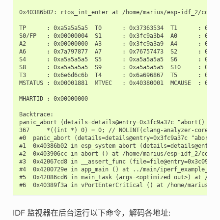
0x40386b02: rtos_int_enter at /home/marius/esp-idf_2/compon
TP      : 0xa5a5a5a5  T0      : 0x37363534  T1      : 0x727
S0/FP   : 0x00000004  S1      : 0x3fc9a3b4  A0      : 0x3fc
A2      : 0x00000000  A3      : 0x3fc9a3a9  A4      : 0x000
A6      : 0x7a797877  A7      : 0x76757473  S2      : 0xa5a
S4      : 0xa5a5a5a5  S5      : 0xa5a5a5a5  S6      : 0xa5a
S8      : 0xa5a5a5a5  S9      : 0xa5a5a5a5  S10     : 0xa5a
T3      : 0x6e6d6c6b  T4      : 0x6a696867  T5      : 0x666
MSTATUS : 0x00001881  MTVEC   : 0x40380001  MCAUSE  : 0x000
MHARTID : 0x00000000

Backtrace:

panic_abort (details=details@entry=0x3fc9a37c "abort() was
367     *((int *) 0) = 0; // NOLINT(clang-analyzer-core.Nu
#0  panic_abort (details=details@entry=0x3fc9a37c "abort()
#1  0x40386b02 in esp_system_abort (details=details@entry=
#2  0x403906cc in abort () at /home/marius/esp-idf_2/compon
#3  0x42067cd8 in __assert_func (file=file@entry=0x3c0937f
#4  0x4200729e in app_main () at ../main/iperf_example_main
#5  0x42086cd6 in main_task (args=<optimized out>) at /hom
IDF 监视器在后台运行以下命令，解码各地址: