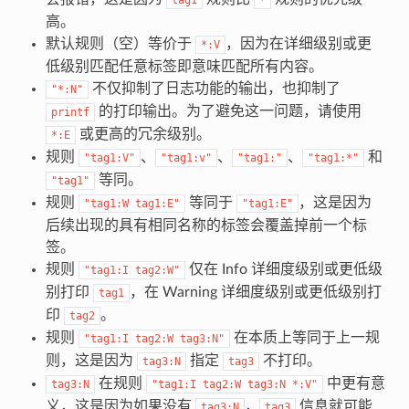
高。
默认规则（空）等价于
，因为在详细级别或更
*:V
低级别匹配任意标签即意味匹配所有内容。
不仅抑制了日志功能的输出，也抑制了
"*:N"
的打印输出。为了避免这一问题，请使用
printf
或更高的冗余级别。
*:E
规则
、
、
、
和
"tag1:V"
"tag1:v"
"tag1:"
"tag1:*"
等同。
"tag1"
规则
等同于
，这是因为
"tag1:W
tag1:E"
"tag1:E"
后续出现的具有相同名称的标签会覆盖掉前一个标
签。
规则
仅在 Info 详细度级别或更低级
"tag1:I
tag2:W"
别打印
，在 Warning 详细度级别或更低级别打
tag1
印
。
tag2
规则
在本质上等同于上一规
"tag1:I
tag2:W
tag3:N"
则，这是因为
指定
不打印。
tag3:N
tag3
在规则
中更有意
tag3:N
"tag1:I
tag2:W
tag3:N
*:V"
义，这是因为如果没有
，
信息就可能
tag3:N
tag3