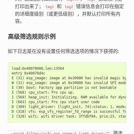
打印出来了；
和
错误信息会打印在指定
tag1
tag2
的详细度级别（或更低级别），并默认打印所有内
容。
高级筛选规则示例
如下日志是在没有设置任何筛选选项的情况下获得的:
load:0x40078000,len:13564

entry 0x40078d4c

E (31) esp_image: image at 0x30000 has invalid magic byte

W (31) esp_image: image at 0x30000 has invalid SPI mode 255
E (39) boot: Factory app partition is not bootable

I (568) cpu_start: Pro cpu up.

I (569) heap_init: Initializing. RAM available for dynamic 
I (603) cpu_start: Pro cpu start user code

D (309) light_driver: [light_init, 74]:status: 1, mode: 2

D (318) vfs: esp_vfs_register_fd_range is successful for ra
筛选
--print_filter="wifi
esp_image:E
light_driver:I"