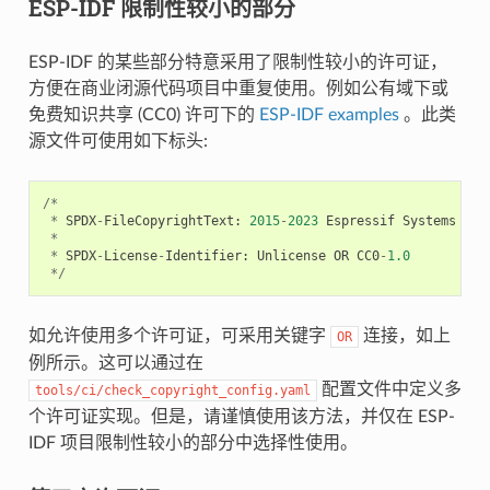
ESP-IDF 限制性较小的部分
ESP-IDF 的某些部分特意采用了限制性较小的许可证，
方便在商业闭源代码项目中重复使用。例如公有域下或
免费知识共享 (CC0) 许可下的
ESP-IDF examples
。此类
源文件可使用如下标头:
/*
*
SPDX
-
FileCopyrightText
:
2015
-
2023
Espressif
Systems
(
Sh
*
*
SPDX
-
License
-
Identifier
:
Unlicense
OR
CC0
-
1.0
*/
如允许使用多个许可证，可采用关键字
连接，如上
OR
例所示。这可以通过在
配置文件中定义多
tools/ci/check_copyright_config.yaml
个许可证实现。但是，请谨慎使用该方法，并仅在 ESP-
IDF 项目限制性较小的部分中选择性使用。