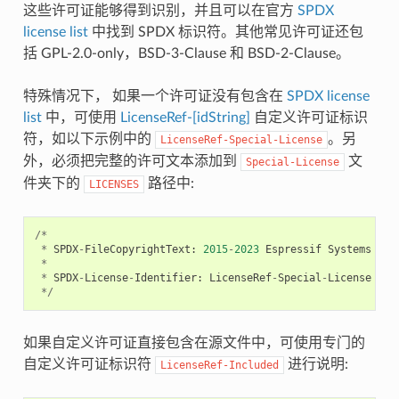
这些许可证能够得到识别，并且可以在官方
SPDX
license list
中找到 SPDX 标识符。其他常见许可证还包
括 GPL-2.0-only，BSD-3-Clause 和 BSD-2-Clause。
特殊情况下， 如果一个许可证没有包含在
SPDX license
list
中，可使用
LicenseRef-[idString]
自定义许可证标识
符，如以下示例中的
。另
LicenseRef-Special-License
外，必须把完整的许可文本添加到
文
Special-License
件夹下的
路径中:
LICENSES
/*
*
SPDX
-
FileCopyrightText
:
2015
-
2023
Espressif
Systems
(
Sh
*
*
SPDX
-
License
-
Identifier
:
LicenseRef
-
Special
-
License
*/
如果自定义许可证直接包含在源文件中，可使用专门的
自定义许可证标识符
进行说明:
LicenseRef-Included