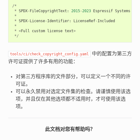
/*
*
SPDX
-
FileCopyrightText
:
2015
-
2023
Espressif
Systems
(
Sh
*
*
SPDX
-
License
-
Identifier
:
LicenseRef
-
Included
*
*
<
Full
custom
license
text
>
*/
中的配置为第三方
tools/ci/check_copyright_config.yaml
许可证提供了许多有用的功能：
对第三方程序库的文件部分，可以定义一个不同的许
可证。
可以永久禁用对选定文件集的检查。请谨慎使用该选
项，并且仅在其他选项都不适用时，才可使用该选
项。
此文档对您有帮助吗？