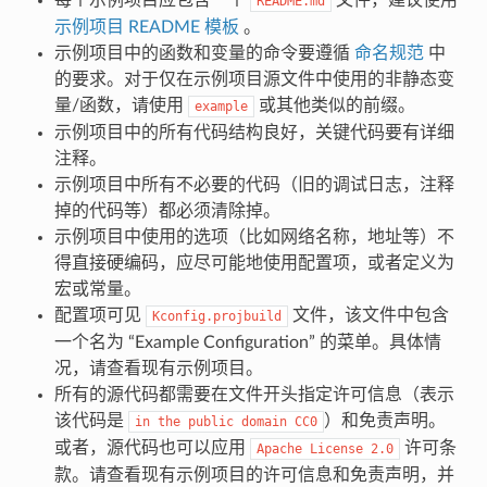
README.md
示例项目 README 模板
。
示例项目中的函数和变量的命令要遵循
命名规范
中
的要求。对于仅在示例项目源文件中使用的非静态变
量/函数，请使用
或其他类似的前缀。
example
示例项目中的所有代码结构良好，关键代码要有详细
注释。
示例项目中所有不必要的代码（旧的调试日志，注释
掉的代码等）都必须清除掉。
示例项目中使用的选项（比如网络名称，地址等）不
得直接硬编码，应尽可能地使用配置项，或者定义为
宏或常量。
配置项可见
文件，该文件中包含
Kconfig.projbuild
一个名为 “Example Configuration” 的菜单。具体情
况，请查看现有示例项目。
所有的源代码都需要在文件开头指定许可信息（表示
该代码是
）和免责声明。
in
the
public
domain
CC0
或者，源代码也可以应用
许可条
Apache
License
2.0
款。请查看现有示例项目的许可信息和免责声明，并