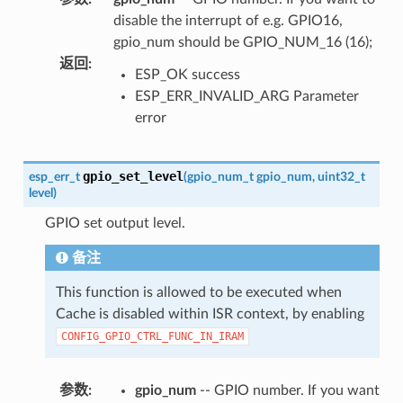
disable the interrupt of e.g. GPIO16,
gpio_num should be GPIO_NUM_16 (16);
返回
:
ESP_OK success
ESP_ERR_INVALID_ARG Parameter
error
gpio_set_level
esp_err_t
(
gpio_num_t
gpio_num
,
uint32_t
level
)
GPIO set output level.
备注
This function is allowed to be executed when
Cache is disabled within ISR context, by enabling
CONFIG_GPIO_CTRL_FUNC_IN_IRAM
参数
:
gpio_num
-- GPIO number. If you want