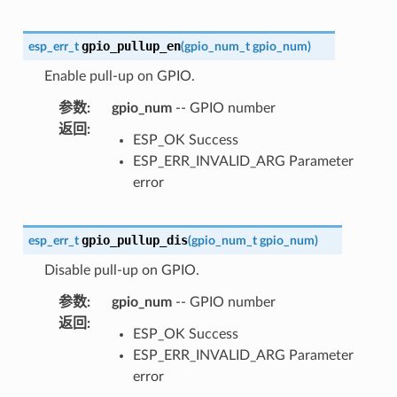
gpio_pullup_en
esp_err_t
(
gpio_num_t
gpio_num
)
Enable pull-up on GPIO.
参数
:
gpio_num
-- GPIO number
返回
:
ESP_OK Success
ESP_ERR_INVALID_ARG Parameter
error
gpio_pullup_dis
esp_err_t
(
gpio_num_t
gpio_num
)
Disable pull-up on GPIO.
参数
:
gpio_num
-- GPIO number
返回
:
ESP_OK Success
ESP_ERR_INVALID_ARG Parameter
error