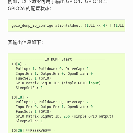
例如，以下命令可用于输出 GPIO4，GPIO18 与
GPIO26 的配置状态：
gpio_dump_io_configuration
(
stdout
,
(
1
ULL
<<
4
)
|
(
1
ULL
<<
其输出信息如下：
================
IO
DUMP
Start
================
IO
[
4
]
-
Pullup
:
1
,
Pulldown
:
0
,
DriveCap
:
2
InputEn
:
1
,
OutputEn
:
0
,
OpenDrain
:
0
FuncSel
:
1
(
GPIO
)
GPIO
Matrix
SigIn
ID
:
(
simple
GPIO
input
)
SleepSelEn
:
1
IO
[
18
]
-
Pullup
:
0
,
Pulldown
:
0
,
DriveCap
:
2
InputEn
:
0
,
OutputEn
:
1
,
OpenDrain
:
0
FuncSel
:
1
(
GPIO
)
GPIO
Matrix
SigOut
ID
:
256
(
simple
GPIO
output
)
SleepSelEn
:
1
IO
[
26
]
**
RESERVED
**
-