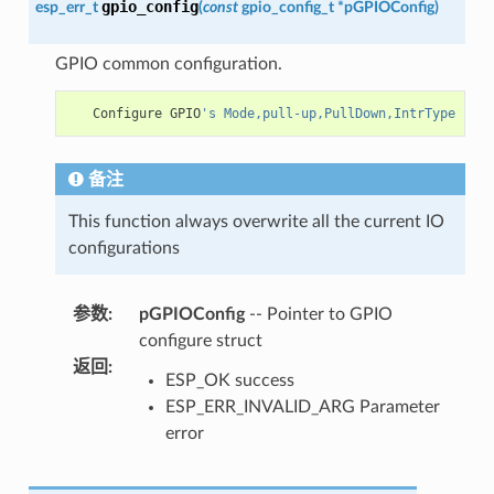
gpio_config
esp_err_t
(
const
gpio_config_t
*
pGPIOConfig
)
GPIO common configuration.
Configure
GPIO
's Mode,pull-up,PullDown,IntrType
备注
This function always overwrite all the current IO
configurations
参数
:
pGPIOConfig
-- Pointer to GPIO
configure struct
返回
:
ESP_OK success
ESP_ERR_INVALID_ARG Parameter
error