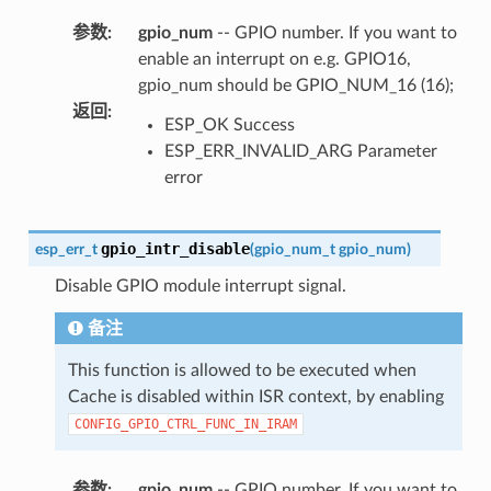
参数
:
gpio_num
-- GPIO number. If you want to
enable an interrupt on e.g. GPIO16,
gpio_num should be GPIO_NUM_16 (16);
返回
:
ESP_OK Success
ESP_ERR_INVALID_ARG Parameter
error
gpio_intr_disable
esp_err_t
(
gpio_num_t
gpio_num
)
Disable GPIO module interrupt signal.
备注
This function is allowed to be executed when
Cache is disabled within ISR context, by enabling
CONFIG_GPIO_CTRL_FUNC_IN_IRAM
参数
:
gpio_num
-- GPIO number. If you want to