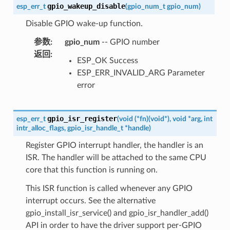
gpio_wakeup_disable
esp_err_t
(
gpio_num_t
gpio_num
)
Disable GPIO wake-up function.
参数
:
gpio_num
-- GPIO number
返回
:
ESP_OK Success
ESP_ERR_INVALID_ARG Parameter
error
gpio_isr_register
esp_err_t
(
void
(
*
fn
)
(
void
*
)
,
void
*
arg
,
int
intr_alloc_flags
,
gpio_isr_handle_t
*
handle
)
Register GPIO interrupt handler, the handler is an
ISR. The handler will be attached to the same CPU
core that this function is running on.
This ISR function is called whenever any GPIO
interrupt occurs. See the alternative
gpio_install_isr_service() and gpio_isr_handler_add()
API in order to have the driver support per-GPIO