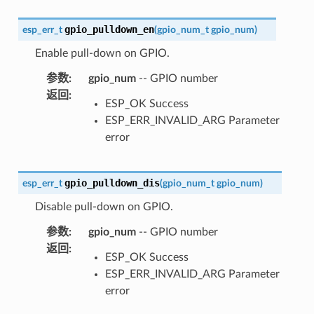
gpio_pulldown_en
esp_err_t
(
gpio_num_t
gpio_num
)
Enable pull-down on GPIO.
参数
:
gpio_num
-- GPIO number
返回
:
ESP_OK Success
ESP_ERR_INVALID_ARG Parameter
error
gpio_pulldown_dis
esp_err_t
(
gpio_num_t
gpio_num
)
Disable pull-down on GPIO.
参数
:
gpio_num
-- GPIO number
返回
:
ESP_OK Success
ESP_ERR_INVALID_ARG Parameter
error