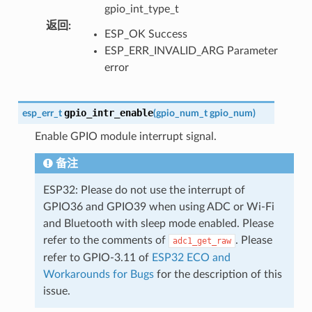
gpio_int_type_t
返回
:
ESP_OK Success
ESP_ERR_INVALID_ARG Parameter
error
gpio_intr_enable
esp_err_t
(
gpio_num_t
gpio_num
)
Enable GPIO module interrupt signal.
备注
ESP32: Please do not use the interrupt of
GPIO36 and GPIO39 when using ADC or Wi-Fi
and Bluetooth with sleep mode enabled. Please
refer to the comments of
. Please
adc1_get_raw
refer to GPIO-3.11 of
ESP32 ECO and
Workarounds for Bugs
for the description of this
issue.