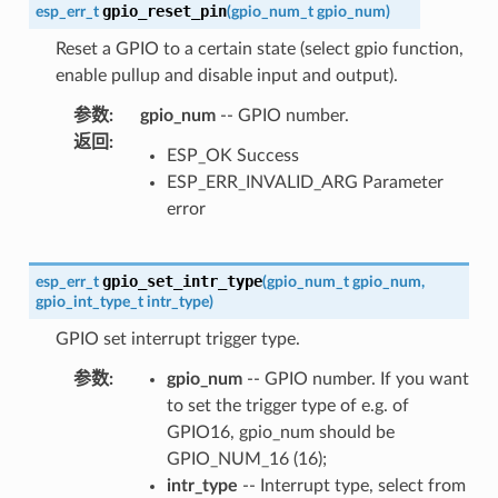
gpio_reset_pin
esp_err_t
(
gpio_num_t
gpio_num
)
Reset a GPIO to a certain state (select gpio function,
enable pullup and disable input and output).
参数
:
gpio_num
-- GPIO number.
返回
:
ESP_OK Success
ESP_ERR_INVALID_ARG Parameter
error
gpio_set_intr_type
esp_err_t
(
gpio_num_t
gpio_num
,
gpio_int_type_t
intr_type
)
GPIO set interrupt trigger type.
参数
:
gpio_num
-- GPIO number. If you want
to set the trigger type of e.g. of
GPIO16, gpio_num should be
GPIO_NUM_16 (16);
intr_type
-- Interrupt type, select from