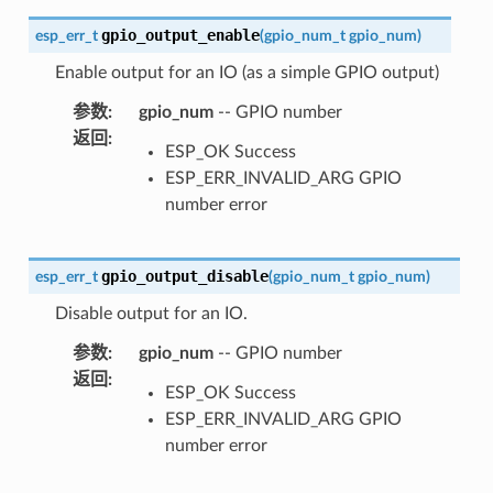
gpio_output_enable
esp_err_t
(
gpio_num_t
gpio_num
)
Enable output for an IO (as a simple GPIO output)
参数
:
gpio_num
-- GPIO number
返回
:
ESP_OK Success
ESP_ERR_INVALID_ARG GPIO
number error
gpio_output_disable
esp_err_t
(
gpio_num_t
gpio_num
)
Disable output for an IO.
参数
:
gpio_num
-- GPIO number
返回
:
ESP_OK Success
ESP_ERR_INVALID_ARG GPIO
number error