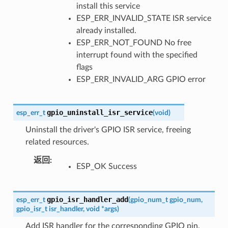
install this service
ESP_ERR_INVALID_STATE ISR service
already installed.
ESP_ERR_NOT_FOUND No free
interrupt found with the specified
flags
ESP_ERR_INVALID_ARG GPIO error
gpio_uninstall_isr_service
esp_err_t
(
void
)
Uninstall the driver's GPIO ISR service, freeing
related resources.
返回
:
ESP_OK Success
gpio_isr_handler_add
esp_err_t
(
gpio_num_t
gpio_num
,
gpio_isr_t
isr_handler
,
void
*
args
)
Add ISR handler for the corresponding GPIO pin.