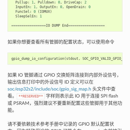
Pullup
:
1
,
Pulldown
:
0
,
DriveCap
:
2
InputEn
:
1
,
OutputEn
:
0
,
OpenDrain
:
0
FuncSel
:
0
(
IOMUX
)
SleepSelEn
:
1
=================
IO
DUMP
End
==================
如果你想要查看所有管脚的配置状态，可以使用命令
gpio_dump_io_configuration
(
stdout
,
SOC_GPIO_VALID_GPIO_MAS
如果 IO 管脚通过 GPIO 交换矩阵连接到内部外设信号，
输出信息打印中的外设信号 ID 定义可以在
soc/esp32s2/include/soc/gpio_sig_map.h
头文件中查
看。
字样则表示此 IO 用于连接 SPI flash
**RESERVED**
或 PSRAM，强烈建议不要重新配置这些管脚用于其他功
能。
请不要依赖技术参考手册中记录的 GPIO 默认配置状