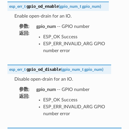
gpio_od_enable
esp_err_t
(
gpio_num_t
gpio_num
)
Enable open-drain for an IO.
参数
:
gpio_num
-- GPIO number
返回
:
ESP_OK Success
ESP_ERR_INVALID_ARG GPIO
number error
gpio_od_disable
esp_err_t
(
gpio_num_t
gpio_num
)
Disable open-drain for an IO.
参数
:
gpio_num
-- GPIO number
返回
:
ESP_OK Success
ESP_ERR_INVALID_ARG GPIO
number error