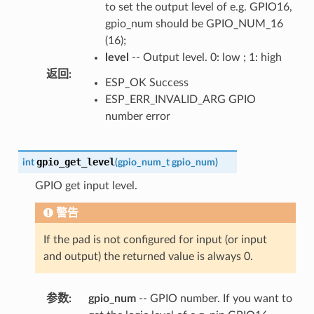
to set the output level of e.g. GPIO16,
gpio_num should be GPIO_NUM_16
(16);
level
-- Output level. 0: low ; 1: high
返回
:
ESP_OK Success
ESP_ERR_INVALID_ARG GPIO
number error
gpio_get_level
int
(
gpio_num_t
gpio_num
)
GPIO get input level.
警告
If the pad is not configured for input (or input
and output) the returned value is always 0.
参数
:
gpio_num
-- GPIO number. If you want to