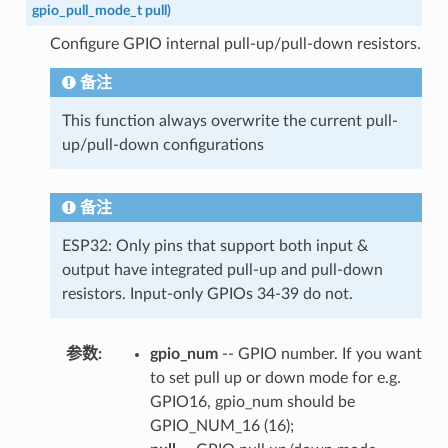
gpio_pull_mode_t
pull
)
Configure GPIO internal pull-up/pull-down resistors.
备注
This function always overwrite the current pull-
up/pull-down configurations
备注
ESP32: Only pins that support both input &
output have integrated pull-up and pull-down
resistors. Input-only GPIOs 34-39 do not.
参数
:
gpio_num
-- GPIO number. If you want
to set pull up or down mode for e.g.
GPIO16, gpio_num should be
GPIO_NUM_16 (16);