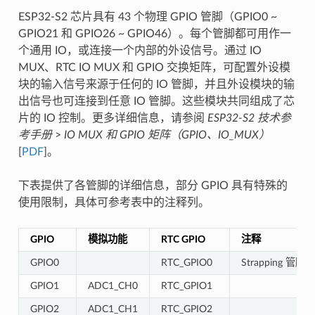
ESP32-S2 芯片具有 43 个物理 GPIO 管脚（GPIO0 ~
GPIO21 和 GPIO26 ~ GPIO46）。每个管脚都可用作一
个通用 IO，或连接一个内部的外设信号。通过 IO
MUX、RTC IO MUX 和 GPIO 交换矩阵，可配置外设模
块的输入信号来源于任何的 IO 管脚，并且外设模块的输
出信号也可连接到任意 IO 管脚。这些模块共同组成了芯
片的 IO 控制。更多详细信息，请参阅
ESP32-S2 技术参
考手册
>
IO MUX 和 GPIO 矩阵（GPIO、IO_MUX）
[
PDF
]。
下表提供了各管脚的详细信息，部分 GPIO 具有特殊的
使用限制，具体可参考表中的注释列。
GPIO
模拟功能
RTC GPIO
注释
GPIO0
RTC_GPIO0
Strapping 管脚
GPIO1
ADC1_CH0
RTC_GPIO1
GPIO2
ADC1_CH1
RTC_GPIO2