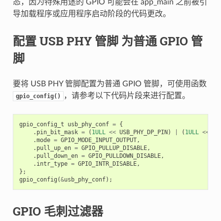
态，因为特殊用途的 GPIO 可能会在 app_main 之前被引
导加载程序或应用程序启动阶段的代码更改。
配置 USB PHY 管脚 为普通 GPIO 管
脚
要将 USB PHY 管脚配置为普通 GPIO 管脚，可使用函数
，请参考以下代码片段来进行配置。
gpio_config()
gpio_config_t
usb_phy_conf
=
{
.
pin_bit_mask
=
(
1ULL
<<
USB_PHY_DP_PIN
)
|
(
1ULL
<<
US
.
mode
=
GPIO_MODE_INPUT_OUTPUT
,
.
pull_up_en
=
GPIO_PULLUP_DISABLE
,
.
pull_down_en
=
GPIO_PULLDOWN_DISABLE
,
.
intr_type
=
GPIO_INTR_DISABLE
,
};
gpio_config
(
&
usb_phy_conf
);
GPIO 毛刺过滤器