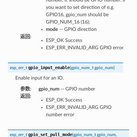
you want to set direction of e.g.
GPIO16, gpio_num should be
GPIO_NUM_16 (16);
mode
-- GPIO direction
返回
:
ESP_OK Success
ESP_ERR_INVALID_ARG GPIO error
gpio_input_enable
esp_err_t
(
gpio_num_t
gpio_num
)
Enable input for an IO.
参数
:
gpio_num
-- GPIO number
返回
:
ESP_OK Success
ESP_ERR_INVALID_ARG GPIO
number error
gpio_set_pull_mode
esp_err_t
(
gpio_num_t
gpio_num
,