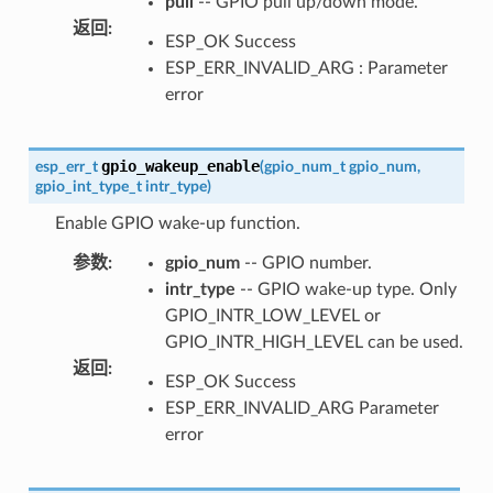
pull
-- GPIO pull up/down mode.
返回
:
ESP_OK Success
ESP_ERR_INVALID_ARG : Parameter
error
gpio_wakeup_enable
esp_err_t
(
gpio_num_t
gpio_num
,
gpio_int_type_t
intr_type
)
Enable GPIO wake-up function.
参数
:
gpio_num
-- GPIO number.
intr_type
-- GPIO wake-up type. Only
GPIO_INTR_LOW_LEVEL or
GPIO_INTR_HIGH_LEVEL can be used.
返回
:
ESP_OK Success
ESP_ERR_INVALID_ARG Parameter
error