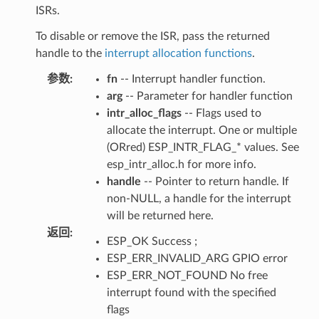
ISRs.
To disable or remove the ISR, pass the returned
handle to the
interrupt allocation functions
.
参数
:
fn
-- Interrupt handler function.
arg
-- Parameter for handler function
intr_alloc_flags
-- Flags used to
allocate the interrupt. One or multiple
(ORred) ESP_INTR_FLAG_* values. See
esp_intr_alloc.h for more info.
handle
-- Pointer to return handle. If
non-NULL, a handle for the interrupt
will be returned here.
返回
:
ESP_OK Success ;
ESP_ERR_INVALID_ARG GPIO error
ESP_ERR_NOT_FOUND No free
interrupt found with the specified
flags