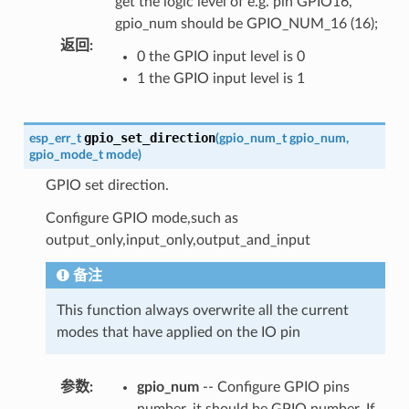
get the logic level of e.g. pin GPIO16,
gpio_num should be GPIO_NUM_16 (16);
返回
:
0 the GPIO input level is 0
1 the GPIO input level is 1
gpio_set_direction
esp_err_t
(
gpio_num_t
gpio_num
,
gpio_mode_t
mode
)
GPIO set direction.
Configure GPIO mode,such as
output_only,input_only,output_and_input
备注
This function always overwrite all the current
modes that have applied on the IO pin
参数
:
gpio_num
-- Configure GPIO pins
number, it should be GPIO number. If