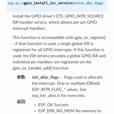
gpio_install_isr_service
esp_err_t
(
int
intr_alloc_flags
)
Install the GPIO driver's ETS_GPIO_INTR_SOURCE
ISR handler service, which allows per-pin GPIO
interrupt handlers.
This function is incompatible with gpio_isr_register()
- if that function is used, a single global ISR is
registered for all GPIO interrupts. If this function is
used, the ISR service provides a global GPIO ISR and
individual pin handlers are registered via the
gpio_isr_handler_add() function.
参数
:
intr_alloc_flags
-- Flags used to allocate
the interrupt. One or multiple (ORred)
ESP_INTR_FLAG_* values. See
esp_intr_alloc.h for more info.
返回
:
ESP_OK Success
ESP_ERR_NO_MEM No memory to