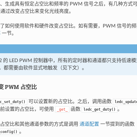
、生成具有恒定占空比和频率的 PWM 信号之后，有几种方式
主要通过改变占空比来变化光线亮度。
了如何使用软件和硬件改变占空比。如有需要，PWM 信号的
率
一节。
2-S2 的 LED PWM 控制器中，所有的定时器和通道都只支持低速
，都需要由软件显式地触发（见下文）。
 PWM 占空比
可以设置新的占空比。之后，调用函数
c_set_duty()
ledc_updat
当前设置的占空比，可使用
函数
。
_get_
ledc_get_duty()
置占空比和其他通道参数的方式是调用
通道配置
一节提到的函数
。
_config()