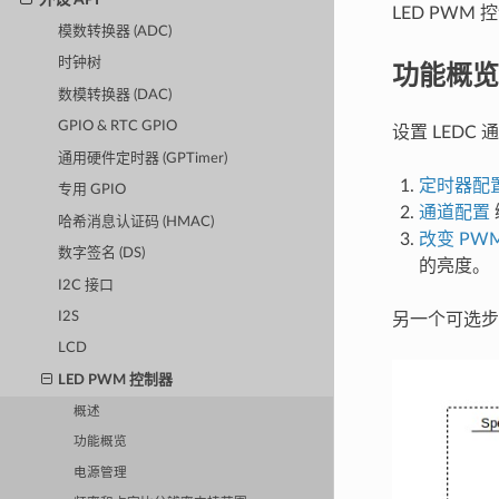
LED PW
模数转换器 (ADC)
时钟树
功能概览
数模转换器 (DAC)
GPIO & RTC GPIO
设置 LEDC
通用硬件定时器 (GPTimer)
定时器配
专用 GPIO
通道配置
哈希消息认证码 (HMAC)
改变 PW
数字签名 (DS)
的亮度。
I2C 接口
I2S
另一个可选步
LCD
LED PWM 控制器
概述
功能概览
电源管理