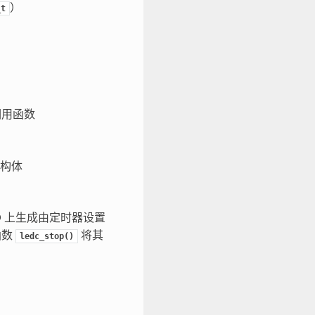
）
_t
调用函数
构体
O 上生成由定时器设置
函数
将其
ledc_stop()