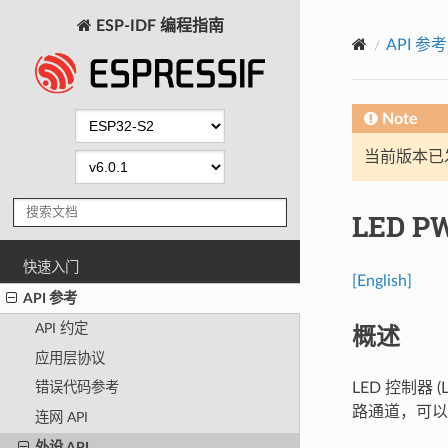
ESP-IDF 编程指南
API 参考
Note
当前版本已发布
LED 
快速入门
[English]
API 参考
概述
API 约定
应用层协议
LED 控制器
错误代码参考
路通道，可以产
连网 API
外设 API