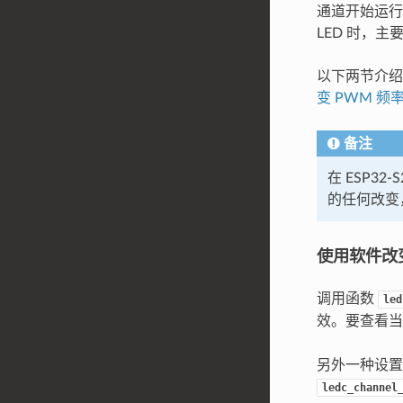
通道开始运行
LED 时，
以下两节介绍
变 PWM 频
备注
在 ESP3
的任何改变
使用软件改变
调用函数
led
效。要查看
另外一种设
ledc_channel