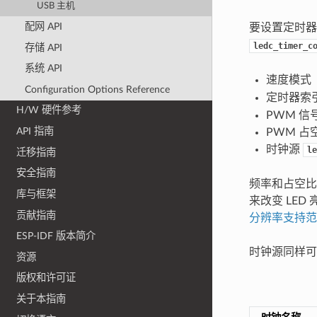
USB 主机
配网 API
要设置定时
ledc_timer_c
存储 API
系统 API
速度模式
Configuration Options Reference
定时器索
H/W 硬件参考
PWM 信
API 指南
PWM 占
时钟源
le
迁移指南
安全指南
频率和占空比
库与框架
来改变 LE
贡献指南
分辨率支持范
ESP-IDF 版本简介
时钟源同样可
资源
版权和许可证
关于本指南