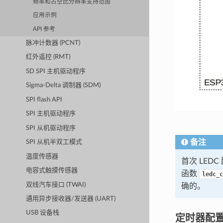
频率和占空比分辨率支持范围
应用示例
API 参考
脉冲计数器 (PCNT)
红外遥控 (RMT)
SD SPI 主机驱动程序
Sigma-Delta 调制器 (SDM)
SPI flash API
SPI 主机驱动程序
SPI 从机驱动程序
备注
SPI 从机半双工模式
温度传感器
首次 LE
电容式触摸传感器
函数
ledc_c
双线汽车接口 (TWAI)
确的。
通用异步接收器/发送器 (UART)
USB 设备栈
定时器配