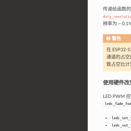
传递给函数
duty_resoluti
辨率为 ~ 0.1
警告
在 ESP3
通道的占空
致占空比计
使用硬件改变
LED PW
ledc_fade_fu
ledc_set_
ledc_set_