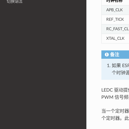
时钟名称
切换语言
APB_CLK
REF_TICK
RC_FAST_CL
XTAL_CLK
备注
如果 ES
个时钟源
LEDC 驱
PWM 信号
当一个定时
个定时器。此