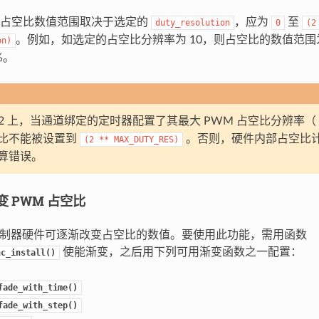
的占空比数值范围取决于选定的
，应为
至
duty_resolution
0
(2
。例如，如选定的占空比分辨率为 10，则占空比的数值范围为 0
on)
%。
2-S2 上，当通道绑定的定时器配置了其最大 PWM 占空比分辨率（
比不能被设置到
。否则，硬件内部占空比
(2
**
MAX_DUTY_RES)
算错误。
 PWM 占空比
M 控制器硬件可逐渐改变占空比的数值。要使用此功能，需用函数
使能渐变，之后用下列可用渐变函数之一配置：
nc_install()
fade_with_time()
fade_with_step()