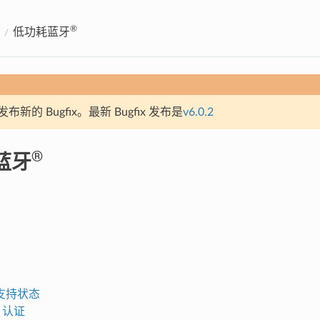
®
低功耗蓝牙
新的 Bugfix。最新 Bugfix 发布是
v6.0.2
®
蓝牙
支持状态
G 认证