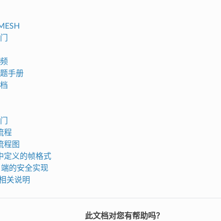
-MESH
门
频
题手册
档
门
 流程
i 流程图
i 中定义的帧格式
32 端的安全实现
T 相关说明
此文档对您有帮助吗？