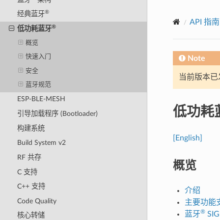
®
经典蓝牙
API 指南
®
低功耗蓝牙
概览
快速入门
Note
安全
当前版本已发布
蓝牙规范
ESP-BLE-MESH
低功耗
引导加载程序 (Bootloader)
构建系统
[English]
Build System v2
RF 共存
概览
C 支持
C++ 支持
介绍
Code Quality
主要功能
®
蓝牙
SI
核心转储