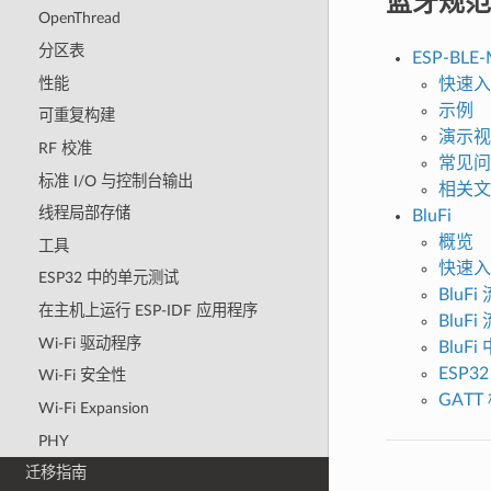
蓝牙规范
OpenThread
分区表
ESP-BLE
性能
快速入
示例
可重复构建
演示视
RF 校准
常见问
标准 I/O 与控制台输出
相关文
线程局部存储
BluFi
概览
工具
快速入
ESP32 中的单元测试
BluFi
在主机上运行 ESP-IDF 应用程序
BluF
Wi-Fi 驱动程序
BluF
ESP
Wi-Fi 安全性
GAT
Wi-Fi Expansion
PHY
迁移指南