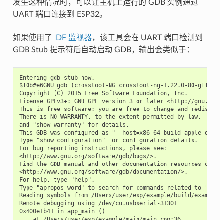
发生这种情况时，可以让主机上运行的 GDB 实例通过
UART 端口连接到 ESP32。
如果使用了
IDF 监视器
，该工具会在 UART 端口检测到
GDB Stub 提示符后自动启动 GDB，输出会类似于：
Entering gdb stub now.

$T0b#e6GNU gdb (crosstool-NG crosstool-ng-1.22.0-80-gff1f41
Copyright (C) 2015 Free Software Foundation, Inc.

License GPLv3+: GNU GPL version 3 or later <http://gnu.org/
This is free software: you are free to change and redistrib
There is NO WARRANTY, to the extent permitted by law.  Type
and "show warranty" for details.

This GDB was configured as "--host=x86_64-build_apple-darwi
Type "show configuration" for configuration details.

For bug reporting instructions, please see:

<http://www.gnu.org/software/gdb/bugs/>.

Find the GDB manual and other documentation resources onlin
<http://www.gnu.org/software/gdb/documentation/>.

For help, type "help".

Type "apropos word" to search for commands related to "word
Reading symbols from /Users/user/esp/example/build/example.
Remote debugging using /dev/cu.usbserial-31301

0x400e1b41 in app_main ()

    at /Users/user/esp/example/main/main.cpp:36
