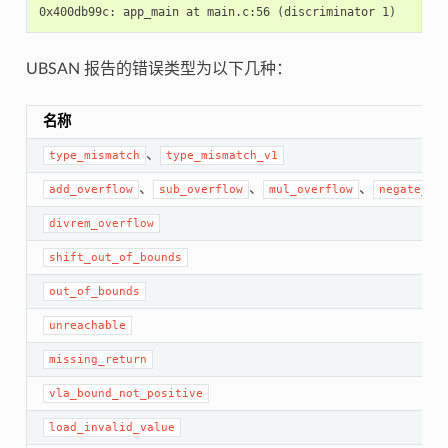
UBSAN 报告的错误类型为以下几种：
名称
、
type_mismatch
type_mismatch_v1
、
、
、
add_overflow
sub_overflow
mul_overflow
negate_ov
divrem_overflow
shift_out_of_bounds
out_of_bounds
unreachable
missing_return
vla_bound_not_positive
load_invalid_value