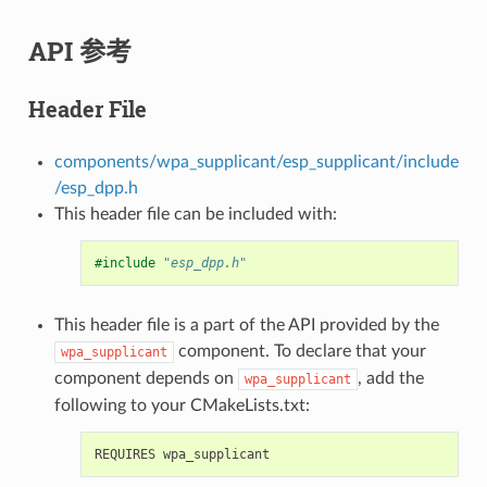
API 参考
Header File
components/wpa_supplicant/esp_supplicant/include
/esp_dpp.h
This header file can be included with:
#include
"esp_dpp.h"
This header file is a part of the API provided by the
component. To declare that your
wpa_supplicant
component depends on
, add the
wpa_supplicant
following to your CMakeLists.txt: