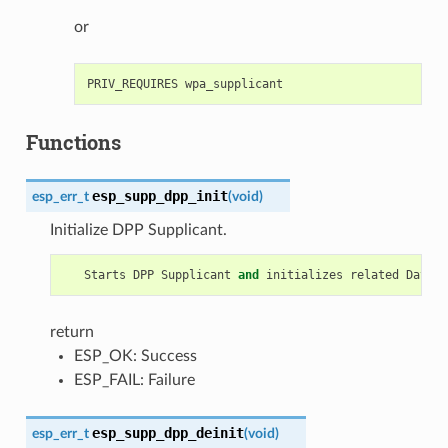
or
Functions
esp_supp_dpp_init
esp_err_t
(
void
)
Initialize DPP Supplicant.
Starts
DPP
Supplicant
and
initializes
related
Data
S
return
ESP_OK: Success
ESP_FAIL: Failure
esp_supp_dpp_deinit
esp_err_t
(
void
)