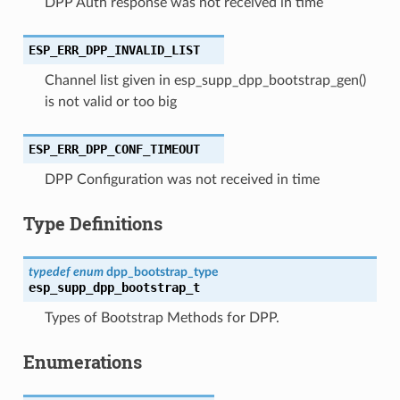
DPP Auth response was not received in time
ESP_ERR_DPP_INVALID_LIST
Channel list given in esp_supp_dpp_bootstrap_gen()
is not valid or too big
ESP_ERR_DPP_CONF_TIMEOUT
DPP Configuration was not received in time
Type Definitions
typedef
enum
dpp_bootstrap_type
esp_supp_dpp_bootstrap_t
Types of Bootstrap Methods for DPP.
Enumerations