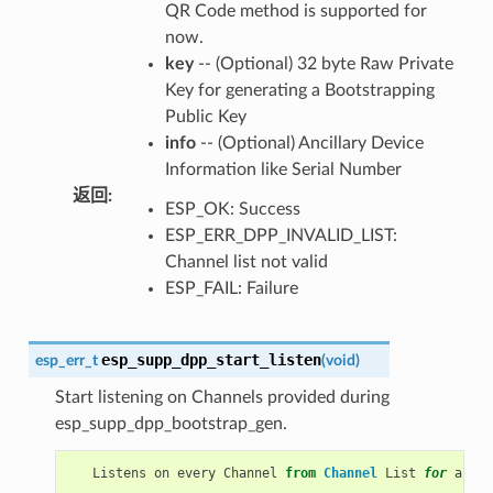
QR Code method is supported for
now.
key
-- (Optional) 32 byte Raw Private
Key for generating a Bootstrapping
Public Key
info
-- (Optional) Ancillary Device
Information like Serial Number
返回
:
ESP_OK: Success
ESP_ERR_DPP_INVALID_LIST:
Channel list not valid
ESP_FAIL: Failure
esp_supp_dpp_start_listen
esp_err_t
(
void
)
Start listening on Channels provided during
esp_supp_dpp_bootstrap_gen.
Listens
on
every
Channel
from
Channel
List
for
a
pre