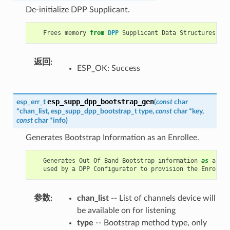
De-initialize DPP Supplicant.
Frees
memory
from
DPP
Supplicant
Data
Structures
.
返回
:
ESP_OK: Success
esp_supp_dpp_bootstrap_gen
esp_err_t
(
const
char
*
chan_list
,
esp_supp_dpp_bootstrap_t
type
,
const
char
*
key
,
const
char
*
info
)
Generates Bootstrap Information as an Enrollee.
Generates
Out
Of
Band
Bootstrap
information
as
an
En
used
by
a
DPP
Configurator
to
provision
the
Enrollee
参数
:
chan_list
-- List of channels device will
be available on for listening
type
-- Bootstrap method type, only