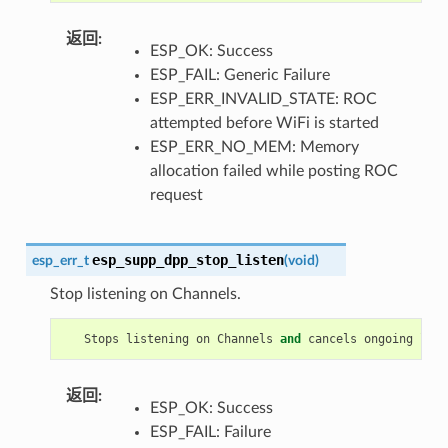
返回
:
ESP_OK: Success
ESP_FAIL: Generic Failure
ESP_ERR_INVALID_STATE: ROC
attempted before WiFi is started
ESP_ERR_NO_MEM: Memory
allocation failed while posting ROC
request
esp_supp_dpp_stop_listen
esp_err_t
(
void
)
Stop listening on Channels.
Stops
listening
on
Channels
and
cancels
ongoing
list
返回
:
ESP_OK: Success
ESP_FAIL: Failure