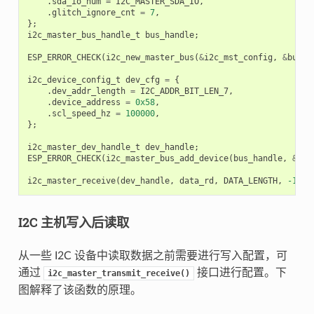
.
sda_io_num
=
I2C_MASTER_SDA_IO
,
.
glitch_ignore_cnt
=
7
,
};
i2c_master_bus_handle_t
bus_handle
;
ESP_ERROR_CHECK
(
i2c_new_master_bus
(
&
i2c_mst_config
,
&
bus_h
i2c_device_config_t
dev_cfg
=
{
.
dev_addr_length
=
I2C_ADDR_BIT_LEN_7
,
.
device_address
=
0x58
,
.
scl_speed_hz
=
100000
,
};
i2c_master_dev_handle_t
dev_handle
;
ESP_ERROR_CHECK
(
i2c_master_bus_add_device
(
bus_handle
,
&
dev
i2c_master_receive
(
dev_handle
,
data_rd
,
DATA_LENGTH
,
-1
);
I2C 主机写入后读取
从一些 I2C 设备中读取数据之前需要进行写入配置，可
通过
接口进行配置。下
i2c_master_transmit_receive()
图解释了该函数的原理。