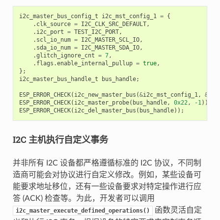
i2c_master_bus_config_t
i2c_mst_config_1
=
{
.
clk_source
=
I2C_CLK_SRC_DEFAULT
,
.
i2c_port
=
TEST_I2C_PORT
,
.
scl_io_num
=
I2C_MASTER_SCL_IO
,
.
sda_io_num
=
I2C_MASTER_SDA_IO
,
.
glitch_ignore_cnt
=
7
,
.
flags
.
enable_internal_pullup
=
true
,
};
i2c_master_bus_handle_t
bus_handle
;
ESP_ERROR_CHECK
(
i2c_new_master_bus
(
&
i2c_mst_config_1
,
&
bus
ESP_ERROR_CHECK
(
i2c_master_probe
(
bus_handle
,
0x22
,
-1
));
ESP_ERROR_CHECK
(
i2c_del_master_bus
(
bus_handle
));
I2C 主机执行自定义事务
并非所有 I2C 设备都严格遵循标准的 I2C 协议，不同制
造商可能会对协议进行自定义修改。例如，某些设备可
能要求地址移位，还有一些设备要求对特定操作进行应
答 (ACK) 检查等。为此，开发者可以调用
函数灵活自定
i2c_master_execute_defined_operations()