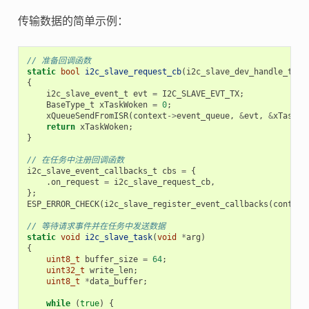
传输数据的简单示例：
// 准备回调函数
static
bool
i2c_slave_request_cb
(
i2c_slave_dev_handle_t
i2
{
i2c_slave_event_t
evt
=
I2C_SLAVE_EVT_TX
;
BaseType_t
xTaskWoken
=
0
;
xQueueSendFromISR
(
context
->
event_queue
,
&
evt
,
&
xTaskWo
return
xTaskWoken
;
}
// 在任务中注册回调函数
i2c_slave_event_callbacks_t
cbs
=
{
.
on_request
=
i2c_slave_request_cb
,
};
ESP_ERROR_CHECK
(
i2c_slave_register_event_callbacks
(
context
// 等待请求事件并在任务中发送数据
static
void
i2c_slave_task
(
void
*
arg
)
{
uint8_t
buffer_size
=
64
;
uint32_t
write_len
;
uint8_t
*
data_buffer
;
while
(
true
)
{