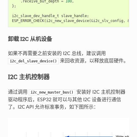
.
receive_buf_depth
=
100
,
};
i2c_slave_dev_handle_t
slave_handle
;
ESP_ERROR_CHECK
(
i2c_new_slave_device
(
&
i2c_slv_config
,
&
sla
卸载 I2C 从机设备
如果不再需要之前安装的 I2C 总线，建议调用
来回收资源，以释放底层硬件。
i2c_del_slave_device()
I2C 主机控制器
通过调用
安装好 I2C 主机控制器
i2c_new_master_bus()
驱动程序后，ESP32 就可以与其他 I2C 设备进行通信
了。I2C API 允许标准事务，如下图所示：
Write address