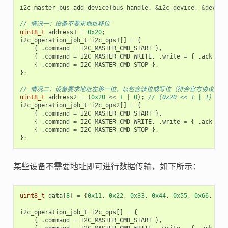
i2c_master_bus_add_device
(
bus_handle
,
&
i2c_device
,
&
dev_ha
// 情况一：设备不要求地址移位
uint8_t
address1
=
0x20
;
i2c_operation_job_t
i2c_ops1
[]
=
{
{
.
command
=
I2C_MASTER_CMD_START
},
{
.
command
=
I2C_MASTER_CMD_WRITE
,
.
write
=
{
.
ack_che
{
.
command
=
I2C_MASTER_CMD_STOP
},
};
// 情况二：设备要求地址左移一位，以包含读位或写位（符合官方协议）
uint8_t
address2
=
(
0x20
<<
1
|
0
);
// (0x20 << 1 | 1)
i2c_operation_job_t
i2c_ops2
[]
=
{
{
.
command
=
I2C_MASTER_CMD_START
},
{
.
command
=
I2C_MASTER_CMD_WRITE
,
.
write
=
{
.
ack_che
{
.
command
=
I2C_MASTER_CMD_STOP
},
};
某些设备不需要地址即可进行数据传输，如下所示：
uint8_t
data
[
8
]
=
{
0x11
,
0x22
,
0x33
,
0x44
,
0x55
,
0x66
,
0x7
i2c_operation_job_t
i2c_ops
[]
=
{
{
.
command
=
I2C_MASTER_CMD_START
},