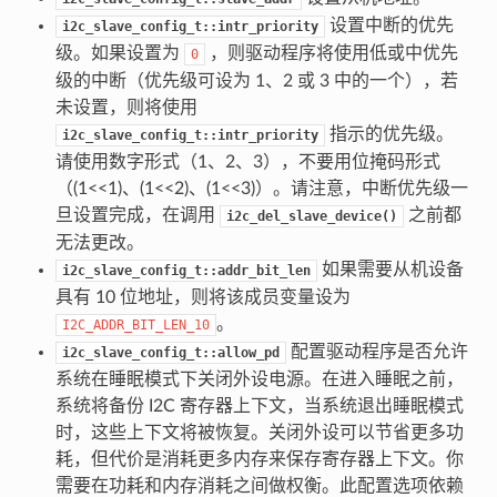
设置中断的优先
i2c_slave_config_t::intr_priority
级。如果设置为
，则驱动程序将使用低或中优先
0
级的中断（优先级可设为 1、2 或 3 中的一个），若
未设置，则将使用
指示的优先级。
i2c_slave_config_t::intr_priority
请使用数字形式（1、2、3），不要用位掩码形式
（(1<<1)、(1<<2)、(1<<3)）。请注意，中断优先级一
旦设置完成，在调用
之前都
i2c_del_slave_device()
无法更改。
如果需要从机设备
i2c_slave_config_t::addr_bit_len
具有 10 位地址，则将该成员变量设为
。
I2C_ADDR_BIT_LEN_10
配置驱动程序是否允许
i2c_slave_config_t::allow_pd
系统在睡眠模式下关闭外设电源。在进入睡眠之前，
系统将备份 I2C 寄存器上下文，当系统退出睡眠模式
时，这些上下文将被恢复。关闭外设可以节省更多功
耗，但代价是消耗更多内存来保存寄存器上下文。你
需要在功耗和内存消耗之间做权衡。此配置选项依赖