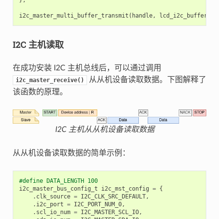
i2c_master_multi_buffer_transmit
(
handle
,
lcd_i2c_buffer
,
s
I2C 主机读取
在成功安装 I2C 主机总线后，可以通过调用
从从机设备读取数据。下图解释了
i2c_master_receive()
该函数的原理。
I2C 主机从从机设备读取数据
从从机设备读取数据的简单示例：
#define DATA_LENGTH 100
i2c_master_bus_config_t
i2c_mst_config
=
{
.
clk_source
=
I2C_CLK_SRC_DEFAULT
,
.
i2c_port
=
I2C_PORT_NUM_0
,
.
scl_io_num
=
I2C_MASTER_SCL_IO
,