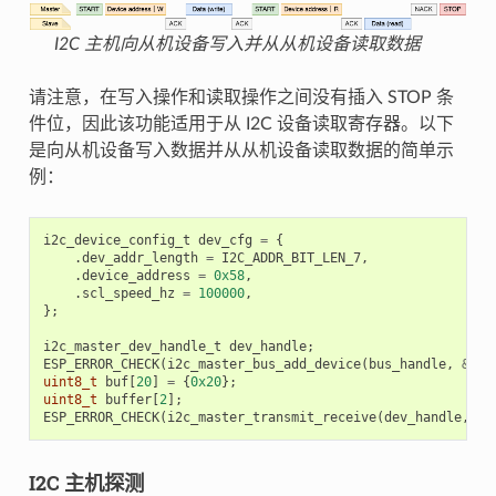
I2C 主机向从机设备写入并从从机设备读取数据
请注意，在写入操作和读取操作之间没有插入 STOP 条
件位，因此该功能适用于从 I2C 设备读取寄存器。以下
是向从机设备写入数据并从从机设备读取数据的简单示
例：
i2c_device_config_t
dev_cfg
=
{
.
dev_addr_length
=
I2C_ADDR_BIT_LEN_7
,
.
device_address
=
0x58
,
.
scl_speed_hz
=
100000
,
};
i2c_master_dev_handle_t
dev_handle
;
ESP_ERROR_CHECK
(
i2c_master_bus_add_device
(
bus_handle
,
&
dev
uint8_t
buf
[
20
]
=
{
0x20
};
uint8_t
buffer
[
2
];
ESP_ERROR_CHECK
(
i2c_master_transmit_receive
(
dev_handle
,
bu
I2C 主机探测