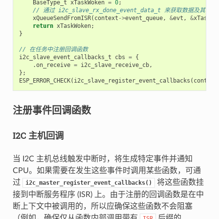
BaseType_t
xTaskWoken
=
0
;
// 通过 i2c_slave_rx_done_event_data_t 来获取数据及其长度
xQueueSendFromISR
(
context
->
event_queue
,
&
evt
,
&
xTaskWo
return
xTaskWoken
;
}
// 在任务中注册回调函数
i2c_slave_event_callbacks_t
cbs
=
{
.
on_receive
=
i2c_slave_receive_cb
,
};
ESP_ERROR_CHECK
(
i2c_slave_register_event_callbacks
(
context
注册事件回调函数
I2C 主机回调
当 I2C 主机总线触发中断时，将生成特定事件并通知
CPU。如果需要在发生这些事件时调用某些函数，可通
过
将这些函数挂
i2c_master_register_event_callbacks()
接到中断服务程序 (ISR) 上。由于注册的回调函数是在中
断上下文中被调用的，所以应确保这些函数不会阻塞
（例如，确保仅从函数内部调用带有
后缀的
ISR