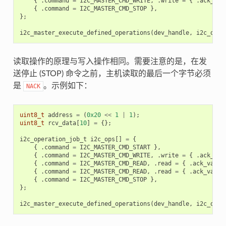
{
.
command
=
I2C_MASTER_CMD_WRITE
,
.
write
=
{
.
ack_che
{
.
command
=
I2C_MASTER_CMD_STOP
},
};
i2c_master_execute_defined_operations
(
dev_handle
,
i2c_ops
,
读取操作的原理与写入操作相同。需要注意的是，在发
送停止 (STOP) 命令之前，主机读取的最后一个字节必须
是
。示例如下：
NACK
uint8_t
address
=
(
0x20
<<
1
|
1
);
uint8_t
rcv_data
[
10
]
=
{};
i2c_operation_job_t
i2c_ops
[]
=
{
{
.
command
=
I2C_MASTER_CMD_START
},
{
.
command
=
I2C_MASTER_CMD_WRITE
,
.
write
=
{
.
ack_che
{
.
command
=
I2C_MASTER_CMD_READ
,
.
read
=
{
.
ack_value
{
.
command
=
I2C_MASTER_CMD_READ
,
.
read
=
{
.
ack_value
{
.
command
=
I2C_MASTER_CMD_STOP
},
};
i2c_master_execute_defined_operations
(
dev_handle
,
i2c_ops
,