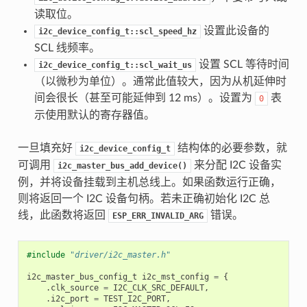
读取位。
设置此设备的
i2c_device_config_t::scl_speed_hz
SCL 线频率。
设置 SCL 等待时间
i2c_device_config_t::scl_wait_us
（以微秒为单位）。通常此值较大，因为从机延伸时
间会很长（甚至可能延伸到 12 ms）。设置为
表
0
示使用默认的寄存器值。
一旦填充好
结构体的必要参数，就
i2c_device_config_t
可调用
来分配 I2C 设备实
i2c_master_bus_add_device()
例，并将设备挂载到主机总线上。如果函数运行正确，
则将返回一个 I2C 设备句柄。若未正确初始化 I2C 总
线，此函数将返回
错误。
ESP_ERR_INVALID_ARG
#include
"driver/i2c_master.h"
i2c_master_bus_config_t
i2c_mst_config
=
{
.
clk_source
=
I2C_CLK_SRC_DEFAULT
,
.
i2c_port
=
TEST_I2C_PORT
,