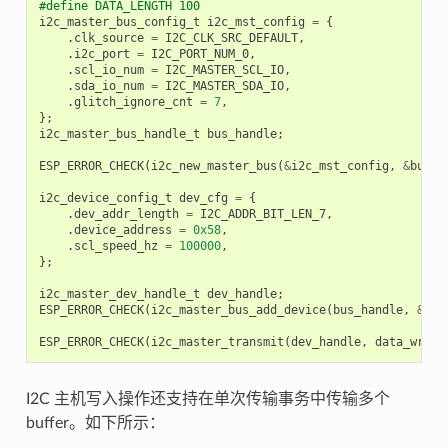
#define DATA_LENGTH 100
i2c_master_bus_config_t
i2c_mst_config
=
{
.
clk_source
=
I2C_CLK_SRC_DEFAULT
,
.
i2c_port
=
I2C_PORT_NUM_0
,
.
scl_io_num
=
I2C_MASTER_SCL_IO
,
.
sda_io_num
=
I2C_MASTER_SDA_IO
,
.
glitch_ignore_cnt
=
7
,
};
i2c_master_bus_handle_t
bus_handle
;
ESP_ERROR_CHECK
(
i2c_new_master_bus
(
&
i2c_mst_config
,
&
bus_h
i2c_device_config_t
dev_cfg
=
{
.
dev_addr_length
=
I2C_ADDR_BIT_LEN_7
,
.
device_address
=
0x58
,
.
scl_speed_hz
=
100000
,
};
i2c_master_dev_handle_t
dev_handle
;
ESP_ERROR_CHECK
(
i2c_master_bus_add_device
(
bus_handle
,
&
dev
ESP_ERROR_CHECK
(
i2c_master_transmit
(
dev_handle
,
data_wr
,
D
I2C 主机写入操作还支持在单次传输事务中传输多个
buffer。如下所示：