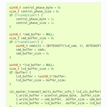
uint8_t
control_phase_byte
=
0
;
size_t
control_phase_size
=
0
;
if
(
/*condition*/
)
{
control_phase_byte
=
1
;
control_phase_size
=
1
;
}
uint8_t
*
cmd_buffer
=
NULL
;
size_t
cmd_buffer_size
=
0
;
if
(
/*condition*/
)
{
uint8_t
cmds
[
4
]
=
{
BYTESHIFT
(
lcd_cmd
,
3
),
BYTESHIFT
(
lc
cmd_buffer
=
cmds
;
cmd_buffer_size
=
4
;
}
uint8_t
*
lcd_buffer
=
NULL
;
size_t
lcd_buffer_size
=
0
;
if
(
buffer
)
{
lcd_buffer
=
(
uint8_t
*
)
buffer
;
lcd_buffer_size
=
buffer_size
;
}
i2c_master_transmit_multi_buffer_info_t
lcd_i2c_buffer
[
3
]
{.
write_buffer
=
&
control_phase_byte
,
.
buffer_size
=
c
{.
write_buffer
=
cmd_buffer
,
.
buffer_size
=
cmd_buffer
{.
write_buffer
=
lcd_buffer
,
.
buffer_size
=
lcd_buffer
};