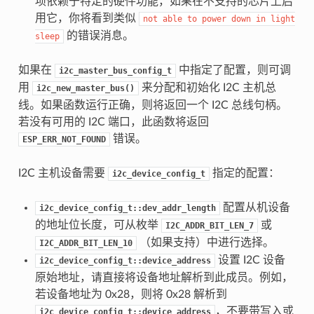
项依赖于特定的硬件功能，如果在不支持的芯片上启
用它，你将看到类似
not
able
to
power
down
in
light
的错误消息。
sleep
如果在
中指定了配置，则可调
i2c_master_bus_config_t
用
来分配和初始化 I2C 主机总
i2c_new_master_bus()
线。如果函数运行正确，则将返回一个 I2C 总线句柄。
若没有可用的 I2C 端口，此函数将返回
错误。
ESP_ERR_NOT_FOUND
I2C 主机设备需要
指定的配置：
i2c_device_config_t
配置从机设备
i2c_device_config_t::dev_addr_length
的地址位长度，可从枚举
或
I2C_ADDR_BIT_LEN_7
（如果支持）中进行选择。
I2C_ADDR_BIT_LEN_10
设置 I2C 设备
i2c_device_config_t::device_address
原始地址，请直接将设备地址解析到此成员。例如，
若设备地址为 0x28，则将 0x28 解析到
，不要带写入或
i2c_device_config_t::device_address