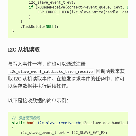
i2c_slave_event_t
evt
;
if
(
xQueueReceive
(
context
->
event_queue
,
&
evt
,
10
)
ESP_ERROR_CHECK
(
i2c_slave_write
(
handle
,
data_b
}
}
vTaskDelete
(
NULL
);
}
I2C 从机读取
与写入事件一样，你也可以通过注册
回调函数来获
i2c_slave_event_callbacks_t::on_receive
取 I2C 从机读取事件。在触发请求事件的任务中，你可
以保存数据并执行后续操作。
以下是接收数据的简单示例：
// 准备回调函数
static
bool
i2c_slave_receive_cb
(
i2c_slave_dev_handle_t
i2
{
i2c_slave_event_t
evt
=
I2C_SLAVE_EVT_RX
;