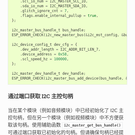
.
scl_io_num
=
I2C_MASTER_SCL_IO
,
.
sda_io_num
=
I2C_MASTER_SDA_IO
,
.
glitch_ignore_cnt
=
7
,
.
flags
.
enable_internal_pullup
=
true
,
};
i2c_master_bus_handle_t
bus_handle
;
ESP_ERROR_CHECK
(
i2c_new_master_bus
(
&
i2c_mst_config
,
&
bus_h
i2c_device_config_t
dev_cfg
=
{
.
dev_addr_length
=
I2C_ADDR_BIT_LEN_7
,
.
device_address
=
0x58
,
.
scl_speed_hz
=
100000
,
};
i2c_master_dev_handle_t
dev_handle
;
ESP_ERROR_CHECK
(
i2c_master_bus_add_device
(
bus_handle
,
&
dev
通过端口获取 I2C 主控句柄
当在某个模块（例如音频模块）中已经初始化了 I2C 主
控句柄，但在另一个模块（例如视频模块）中不方便获
取该句柄。使用辅助函数
i2c_master_get_bus_handle()
可通过端口获取已初始化的句柄。但请确保句柄已经提