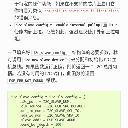
于特定的硬件功能，如果在不支持的芯片上启用它，
你将看到类似
not
able
to
power
down
in
light
sleep
的错误消息。
置 true
i2c_slave_config_t::enable_internal_pullup
使能内部上拉。尽管如此，强烈建议使用外部上拉电
阻。
一旦填充好
结构体的必要参数，就
i2c_slave_config_t
可调用
来分配和初始化 I2C 主
i2c_new_slave_device()
机总线。如果函数运行正确，则将返回一个 I2C 总线句
柄。若没有可用的 I2C 端口，此函数将返回
错误。
ESP_ERR_NOT_FOUND
i2c_slave_config_t
i2c_slv_config
=
{
.
i2c_port
=
I2C_SLAVE_NUM
,
.
clk_source
=
I2C_CLK_SRC_DEFAULT
,
.
scl_io_num
=
I2C_SLAVE_SCL_IO
,
.
sda_io_num
=
I2C_SLAVE_SDA_IO
,
.
slave_addr
=
ESP_SLAVE_ADDR
,
.
send_buf_depth
=
100
,