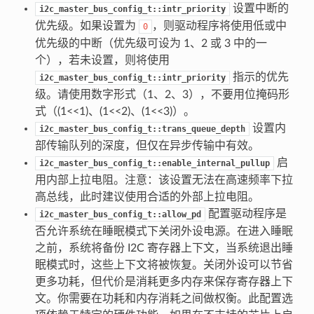
设置中断的
i2c_master_bus_config_t::intr_priority
优先级。如果设置为
，则驱动程序将使用低或中
0
优先级的中断（优先级可设为 1、2 或 3 中的一
个），若未设置，则将使用
指示的优先
i2c_master_bus_config_t::intr_priority
级。请使用数字形式（1、2、3），不要用位掩码形
式（(1<<1)、(1<<2)、(1<<3)）。
设置内
i2c_master_bus_config_t::trans_queue_depth
部传输队列的深度，但仅在异步传输中有效。
启
i2c_master_bus_config_t::enable_internal_pullup
用内部上拉电阻。注意：该设置无法在高速频率下拉
高总线，此时建议使用合适的外部上拉电阻。
配置驱动程序是
i2c_master_bus_config_t::allow_pd
否允许系统在睡眠模式下关闭外设电源。在进入睡眠
之前，系统将备份 I2C 寄存器上下文，当系统退出睡
眠模式时，这些上下文将被恢复。关闭外设可以节省
更多功耗，但代价是消耗更多内存来保存寄存器上下
文。你需要在功耗和内存消耗之间做权衡。此配置选