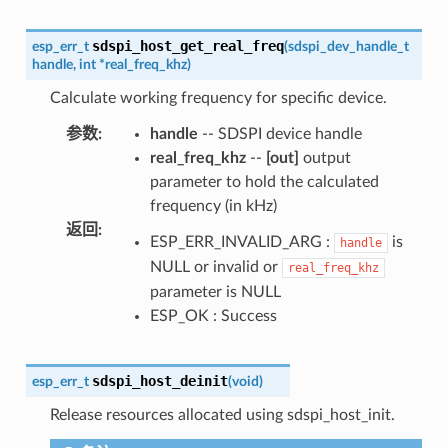
sdspi_host_get_real_freq
esp_err_t
(
sdspi_dev_handle_t
handle
,
int
*
real_freq_khz
)
Calculate working frequency for specific device.
参数
:
handle
-- SDSPI device handle
real_freq_khz
--
[out]
output
parameter to hold the calculated
frequency (in kHz)
返回
:
ESP_ERR_INVALID_ARG :
is
handle
NULL or invalid or
real_freq_khz
parameter is NULL
ESP_OK : Success
sdspi_host_deinit
esp_err_t
(
void
)
Release resources allocated using sdspi_host_init.