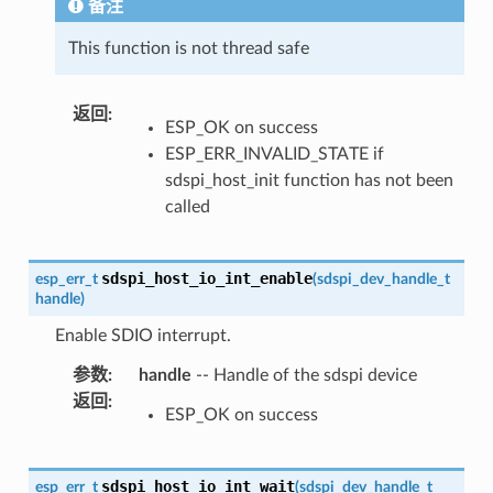
备注
This function is not thread safe
返回
:
ESP_OK on success
ESP_ERR_INVALID_STATE if
sdspi_host_init function has not been
called
sdspi_host_io_int_enable
esp_err_t
(
sdspi_dev_handle_t
handle
)
Enable SDIO interrupt.
参数
:
handle
-- Handle of the sdspi device
返回
:
ESP_OK on success
sdspi_host_io_int_wait
esp_err_t
(
sdspi_dev_handle_t