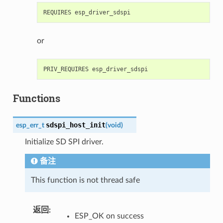
or
Functions
sdspi_host_init
esp_err_t
(
void
)
Initialize SD SPI driver.
备注
This function is not thread safe
返回
:
ESP_OK on success