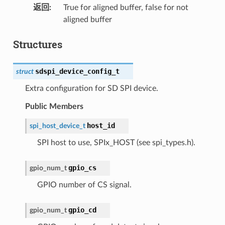
返回
:
True for aligned buffer, false for not
aligned buffer
Structures
sdspi_device_config_t
struct
Extra configuration for SD SPI device.
Public Members
host_id
spi_host_device_t
SPI host to use, SPIx_HOST (see spi_types.h).
gpio_cs
gpio_num_t
GPIO number of CS signal.
gpio_cd
gpio_num_t