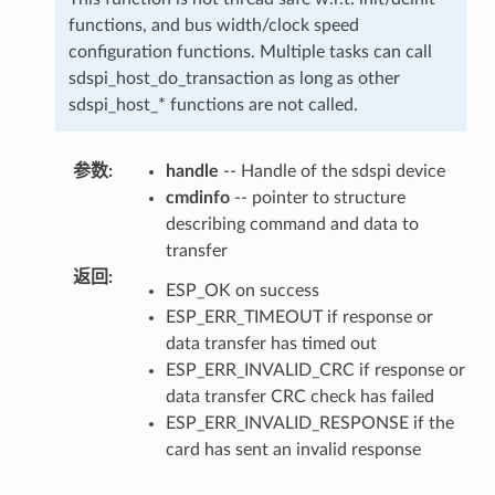
functions, and bus width/clock speed
configuration functions. Multiple tasks can call
sdspi_host_do_transaction as long as other
sdspi_host_* functions are not called.
参数
:
handle
-- Handle of the sdspi device
cmdinfo
-- pointer to structure
describing command and data to
transfer
返回
:
ESP_OK on success
ESP_ERR_TIMEOUT if response or
data transfer has timed out
ESP_ERR_INVALID_CRC if response or
data transfer CRC check has failed
ESP_ERR_INVALID_RESPONSE if the
card has sent an invalid response