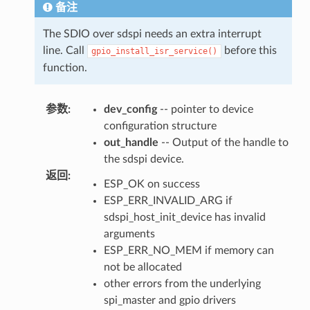
备注
The SDIO over sdspi needs an extra interrupt
line. Call
before this
gpio_install_isr_service()
function.
参数
:
dev_config
-- pointer to device
configuration structure
out_handle
-- Output of the handle to
the sdspi device.
返回
:
ESP_OK on success
ESP_ERR_INVALID_ARG if
sdspi_host_init_device has invalid
arguments
ESP_ERR_NO_MEM if memory can
not be allocated
other errors from the underlying
spi_master and gpio drivers