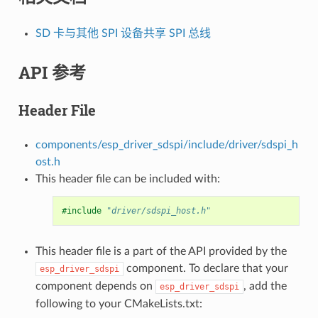
SD 卡与其他 SPI 设备共享 SPI 总线
API 参考
Header File
components/esp_driver_sdspi/include/driver/sdspi_h
ost.h
This header file can be included with:
#include
"driver/sdspi_host.h"
This header file is a part of the API provided by the
component. To declare that your
esp_driver_sdspi
component depends on
, add the
esp_driver_sdspi
following to your CMakeLists.txt: