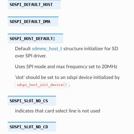
SDSPI_DEFAULT_HOST
SDSPI_DEFAULT_DMA
SDSPI_HOST_DEFAULT
(
)
Default
sdmmc_host_t
structure initializer for SD
over SPI driver.
Uses SPI mode and max frequency set to 20MHz
'slot' should be set to an sdspi device initialized by
.
sdspi_host_init_device()
SDSPI_SLOT_NO_CS
indicates that card select line is not used
SDSPI_SLOT_NO_CD