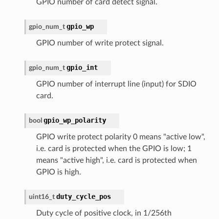
GPIO number of card detect signal.
gpio_wp
gpio_num_t
GPIO number of write protect signal.
gpio_int
gpio_num_t
GPIO number of interrupt line (input) for SDIO
card.
gpio_wp_polarity
bool
GPIO write protect polarity 0 means "active low",
i.e. card is protected when the GPIO is low; 1
means "active high", i.e. card is protected when
GPIO is high.
duty_cycle_pos
uint16_t
Duty cycle of positive clock, in 1/256th