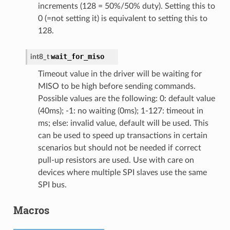
increments (128 = 50%/50% duty). Setting this to
0 (=not setting it) is equivalent to setting this to
128.
wait_for_miso
int8_t
Timeout value in the driver will be waiting for
MISO to be high before sending commands.
Possible values are the following: 0: default value
(40ms); -1: no waiting (0ms); 1-127: timeout in
ms; else: invalid value, default will be used. This
can be used to speed up transactions in certain
scenarios but should not be needed if correct
pull-up resistors are used. Use with care on
devices where multiple SPI slaves use the same
SPI bus.
Macros