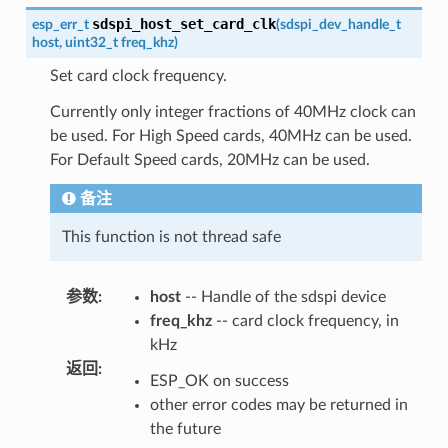
sdspi_host_set_card_clk
esp_err_t
(
sdspi_dev_handle_t
host
,
uint32_t
freq_khz
)
Set card clock frequency.
Currently only integer fractions of 40MHz clock can
be used. For High Speed cards, 40MHz can be used.
For Default Speed cards, 20MHz can be used.
备注
This function is not thread safe
参数
:
host
-- Handle of the sdspi device
freq_khz
-- card clock frequency, in
kHz
返回
:
ESP_OK on success
other error codes may be returned in
the future