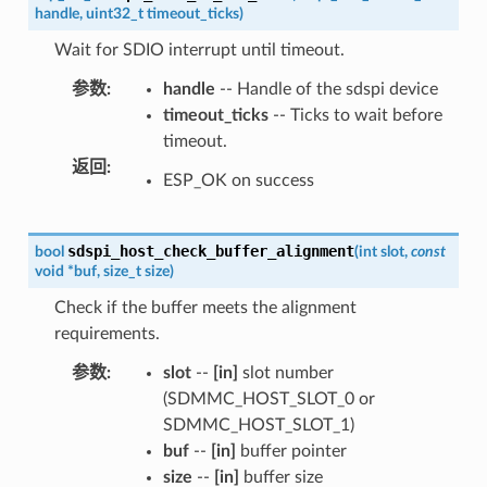
handle
,
uint32_t
timeout_ticks
)
Wait for SDIO interrupt until timeout.
参数
:
handle
-- Handle of the sdspi device
timeout_ticks
-- Ticks to wait before
timeout.
返回
:
ESP_OK on success
sdspi_host_check_buffer_alignment
bool
(
int
slot
,
const
void
*
buf
,
size_t
size
)
Check if the buffer meets the alignment
requirements.
参数
:
slot
--
[in]
slot number
(SDMMC_HOST_SLOT_0 or
SDMMC_HOST_SLOT_1)
buf
--
[in]
buffer pointer
size
--
[in]
buffer size