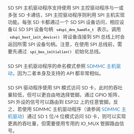
SD SPI 主机驱动程序支持使用 SPI 主控驱动程序与一或
多张 SD 卡通信，SPI 主控驱动程序则利用 SPI 主机实现
功能。每张 SD 卡都通过一个 SD SPI 设备访问，相应设
备以 SD SPI 设备句柄
表示。调用
sdspi_dev_handle_t
将设备连接到 SPI 总线上时会
sdspi_host_init_device()
返回所需 SPI 设备句柄。注意，在使用 SPI 总线前，需
要先通过
初始化总线。
spi_bus_initialize()
SD SPI 主机驱动程序的命名模式参照
SDMMC 主机驱
动
，因为二者本身及支持的 API 都非常相似。
SD SPI 驱动程序使用 SPI 模式访问 SD 卡，此时的吞吐
量较低，但可以更自由地选择管脚。通过 GPIO 矩阵，
SPI 外设的信号可以路由到 ESP32 上的任意管脚。反
之，若使用 SDMMC 主机驱动程序（请参阅
SDMMC 主
机驱动
）通过 SD 1 位/4 位模式访问 SD 卡，则可以实现
更高的吞吐量，但需要使用专用的 IO_MUX 管脚路由信
号。