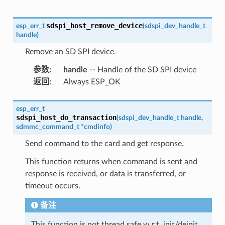
sdspi_host_remove_device
esp_err_t
(
sdspi_dev_handle_t
handle
)
Remove an SD SPI device.
参数
:
handle
-- Handle of the SD SPI device
返回
:
Always ESP_OK
esp_err_t
sdspi_host_do_transaction
(
sdspi_dev_handle_t
handle
,
sdmmc_command_t
*
cmdinfo
)
Send command to the card and get response.
This function returns when command is sent and
response is received, or data is transferred, or
timeout occurs.
备注
This function is not thread safe w.r.t. init/deinit