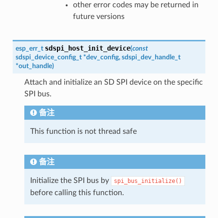
other error codes may be returned in
future versions
sdspi_host_init_device
esp_err_t
(
const
sdspi_device_config_t
*
dev_config
,
sdspi_dev_handle_t
*
out_handle
)
Attach and initialize an SD SPI device on the specific
SPI bus.
备注
This function is not thread safe
备注
Initialize the SPI bus by
spi_bus_initialize()
before calling this function.