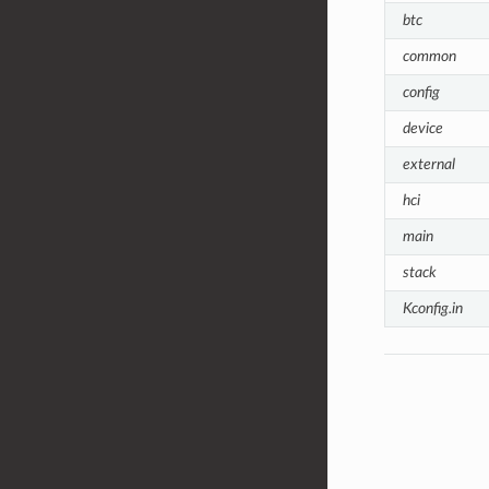
btc
common
config
device
external
hci
main
stack
Kconfig.in