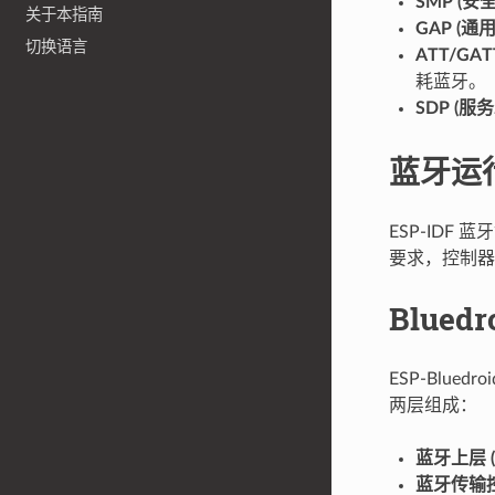
SMP (安
关于本指南
GAP (通
切换语言
ATT/GA
耗蓝牙。
SDP (服
蓝牙运
ESP-IDF
要求，控制器
Bluedr
ESP-Blue
两层组成：
蓝牙上层 (B
蓝牙传输控制