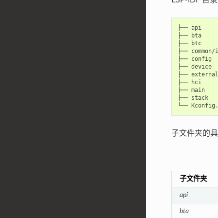
ESP-IDF 目
├── api

├── bta

├── btc

├── common/i
├── config

├── device

├── external
├── hci

├── main

├── stack

子文件夹的具
子文件夹
api
bta