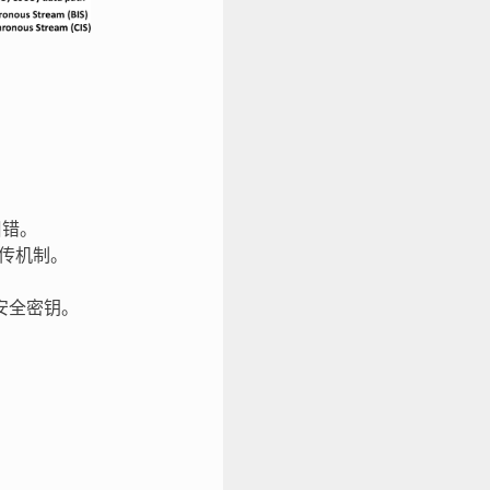
纠错。
传机制。
安全密钥。