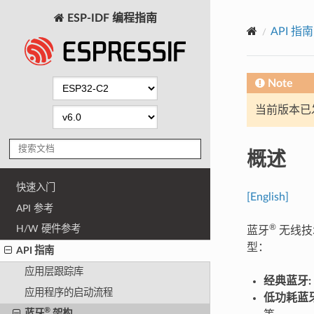
ESP-IDF 编程指南
API 指南
Note
当前版本已发布
概述
快速入门
[English]
API 参考
®
H/W 硬件参考
蓝牙
无线技
型：
API 指南
应用层跟踪库
经典蓝牙:
应用程序的启动流程
低功耗蓝牙 (B
®
蓝牙
架构