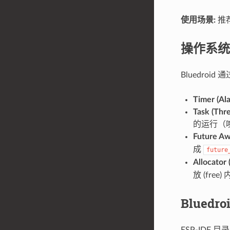
使用场景:
推
操作系统
Bluedroi
Timer (Ala
Task (Thre
的运行（
Future Aw
成
future
Allocator 
放 (free)
Bluedr