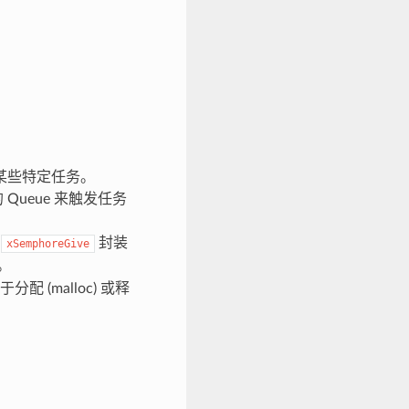
触发某些特定任务。
S 的 Queue 来触发任务
，
封装
xSemphoreGive
。
分配 (malloc) 或释