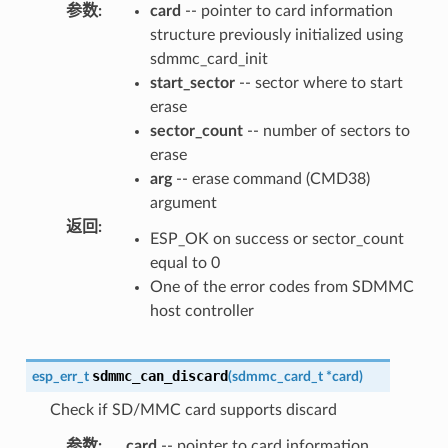
参数
:
card
-- pointer to card information
structure previously initialized using
sdmmc_card_init
start_sector
-- sector where to start
erase
sector_count
-- number of sectors to
erase
arg
-- erase command (CMD38)
argument
返回
:
ESP_OK on success or sector_count
equal to 0
One of the error codes from SDMMC
host controller
sdmmc_can_discard
esp_err_t
(
sdmmc_card_t
*
card
)
Check if SD/MMC card supports discard
参数
:
card
-- pointer to card information