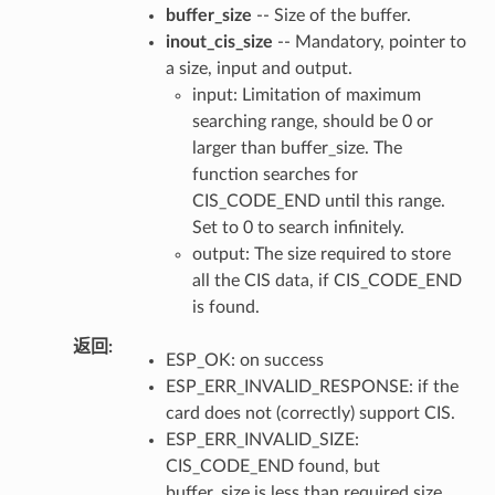
buffer_size
-- Size of the buffer.
inout_cis_size
-- Mandatory, pointer to
a size, input and output.
input: Limitation of maximum
searching range, should be 0 or
larger than buffer_size. The
function searches for
CIS_CODE_END until this range.
Set to 0 to search infinitely.
output: The size required to store
all the CIS data, if CIS_CODE_END
is found.
返回
:
ESP_OK: on success
ESP_ERR_INVALID_RESPONSE: if the
card does not (correctly) support CIS.
ESP_ERR_INVALID_SIZE:
CIS_CODE_END found, but
buffer_size is less than required size,