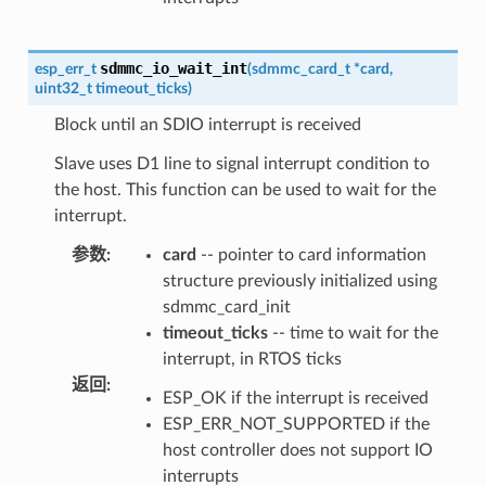
sdmmc_io_wait_int
esp_err_t
(
sdmmc_card_t
*
card
,
uint32_t
timeout_ticks
)
Block until an SDIO interrupt is received
Slave uses D1 line to signal interrupt condition to
the host. This function can be used to wait for the
interrupt.
参数
:
card
-- pointer to card information
structure previously initialized using
sdmmc_card_init
timeout_ticks
-- time to wait for the
interrupt, in RTOS ticks
返回
:
ESP_OK if the interrupt is received
ESP_ERR_NOT_SUPPORTED if the
host controller does not support IO
interrupts