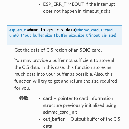
ESP_ERR_TIMEOUT if the interrupt
does not happen in timeout_ticks
sdmmc_io_get_cis_data
esp_err_t
(
sdmmc_card_t
*
card
,
uint8_t
*
out_buffer
,
size_t
buffer_size
,
size_t
*
inout_cis_size
)
Get the data of CIS region of an SDIO card.
You may provide a buffer not sufficient to store all
the CIS data. In this case, this function stores as
much data into your buffer as possible. Also, this
function will try to get and return the size required
for you.
参数
:
card
-- pointer to card information
structure previously initialized using
sdmmc_card_init
out_buffer
-- Output buffer of the CIS
data