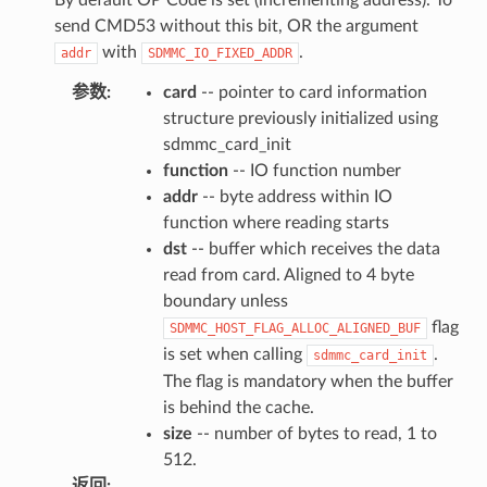
send CMD53 without this bit, OR the argument
with
.
addr
SDMMC_IO_FIXED_ADDR
参数
:
card
-- pointer to card information
structure previously initialized using
sdmmc_card_init
function
-- IO function number
addr
-- byte address within IO
function where reading starts
dst
-- buffer which receives the data
read from card. Aligned to 4 byte
boundary unless
flag
SDMMC_HOST_FLAG_ALLOC_ALIGNED_BUF
is set when calling
.
sdmmc_card_init
The flag is mandatory when the buffer
is behind the cache.
size
-- number of bytes to read, 1 to
512.
返回
: