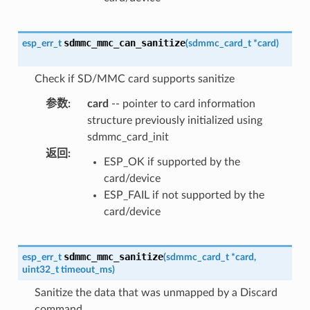
sdmmc_mmc_can_sanitize
esp_err_t
(
sdmmc_card_t
*
card
)
Check if SD/MMC card supports sanitize
参数
:
card
-- pointer to card information
structure previously initialized using
sdmmc_card_init
返回
:
ESP_OK if supported by the
card/device
ESP_FAIL if not supported by the
card/device
sdmmc_mmc_sanitize
esp_err_t
(
sdmmc_card_t
*
card
,
uint32_t
timeout_ms
)
Sanitize the data that was unmapped by a Discard
command