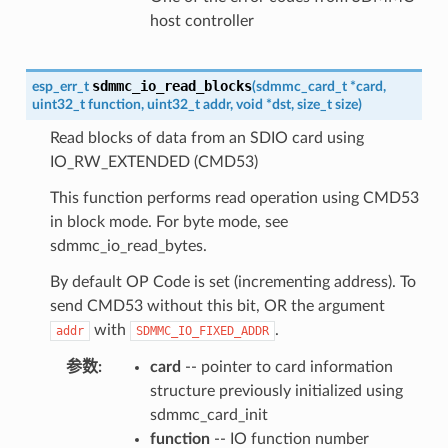
host controller
sdmmc_io_read_blocks
esp_err_t
(
sdmmc_card_t
*
card
,
uint32_t
function
,
uint32_t
addr
,
void
*
dst
,
size_t
size
)
Read blocks of data from an SDIO card using
IO_RW_EXTENDED (CMD53)
This function performs read operation using CMD53
in block mode. For byte mode, see
sdmmc_io_read_bytes.
By default OP Code is set (incrementing address). To
send CMD53 without this bit, OR the argument
with
.
addr
SDMMC_IO_FIXED_ADDR
参数
:
card
-- pointer to card information
structure previously initialized using
sdmmc_card_init
function
-- IO function number