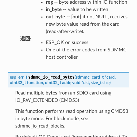
reg
-- byte address within IO function
in_byte
-- value to be written
out_byte
--
[out]
if not NULL, receives
new byte value read from the card
(read-after-write).
返回
:
ESP_OK on success
One of the error codes from SDMMC
host controller
sdmmc_io_read_bytes
esp_err_t
(
sdmmc_card_t
*
card
,
uint32_t
function
,
uint32_t
addr
,
void
*
dst
,
size_t
size
)
Read multiple bytes from an SDIO card using
IO_RW_EXTENDED (CMD53)
This function performs read operation using CMD53
in byte mode. For block mode, see
sdmmc_io_read_blocks.
By default OP Code is set (incrementing address). To