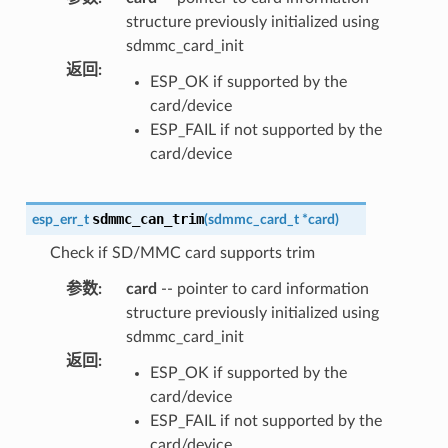
structure previously initialized using
sdmmc_card_init
返回
:
ESP_OK if supported by the
card/device
ESP_FAIL if not supported by the
card/device
sdmmc_can_trim
esp_err_t
(
sdmmc_card_t
*
card
)
Check if SD/MMC card supports trim
参数
:
card
-- pointer to card information
structure previously initialized using
sdmmc_card_init
返回
:
ESP_OK if supported by the
card/device
ESP_FAIL if not supported by the
card/device