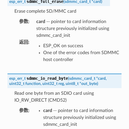
sdmmc_full_erase
esp_err_t
(
sdmmc_card_t
*
card
)
Erase complete SD/MMC card
参数
:
card
-- pointer to card information
structure previously initialized using
sdmmc_card_init
返回
:
ESP_OK on success
One of the error codes from SDMMC
host controller
sdmmc_io_read_byte
esp_err_t
(
sdmmc_card_t
*
card
,
uint32_t
function
,
uint32_t
reg
,
uint8_t
*
out_byte
)
Read one byte from an SDIO card using
IO_RW_DIRECT (CMD52)
参数
:
card
-- pointer to card information
structure previously initialized using
sdmmc_card_init