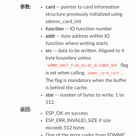
参数
:
card
-- pointer to card information
structure previously initialized using
sdmmc_card_init
function
-- IO function number
addr
-- byte address within IO
function where writing starts
src
-- data to be written. Aligned to 4
byte boundary unless
flag
SDMMC_HOST_FLAG_ALLOC_ALIGNED_BUF
is set when calling
.
sdmmc_card_init
The flag is mandatory when the buffer
is behind the cache.
size
-- number of bytes to write, 1 to
512.
返回
:
ESP_OK on success
ESP_ERR_INVALID_SIZE if size
exceeds 512 bytes
One of the error codes from SDMMC