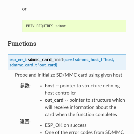
or
Functions
sdmmc_card_init
esp_err_t
(
const
sdmmc_host_t
*
host
,
sdmmc_card_t
*
out_card
)
Probe and initialize SD/MMC card using given host
参数
:
host
-- pointer to structure defining
host controller
out_card
-- pointer to structure which
will receive information about the
card when the function completes
返回
:
ESP_OK on success
One of the error codes from SDMMC