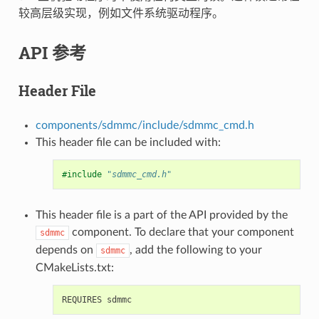
较高层级实现，例如文件系统驱动程序。
API 参考
Header File
components/sdmmc/include/sdmmc_cmd.h
This header file can be included with:
#include
"sdmmc_cmd.h"
This header file is a part of the API provided by the
component. To declare that your component
sdmmc
depends on
, add the following to your
sdmmc
CMakeLists.txt: