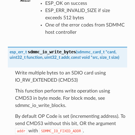
ESP_OK on success
ESP_ERR_INVALID_SIZE if size
exceeds 512 bytes
One of the error codes from SDMMC
host controller
sdmmc_io_write_bytes
esp_err_t
(
sdmmc_card_t
*
card
,
uint32_t
function
,
uint32_t
addr
,
const
void
*
src
,
size_t
size
)
Write multiple bytes to an SDIO card using
IO_RW_EXTENDED (CMD53)
This function performs write operation using
CMD53 in byte mode. For block mode, see
sdmmc_io_write_blocks.
By default OP Code is set (incrementing address). To
send CMD53 without this bit, OR the argument
with
.
addr
SDMMC_IO_FIXED_ADDR