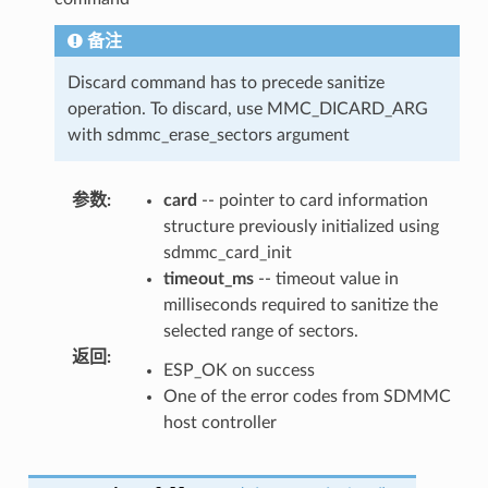
备注
Discard command has to precede sanitize
operation. To discard, use MMC_DICARD_ARG
with sdmmc_erase_sectors argument
参数
:
card
-- pointer to card information
structure previously initialized using
sdmmc_card_init
timeout_ms
-- timeout value in
milliseconds required to sanitize the
selected range of sectors.
返回
:
ESP_OK on success
One of the error codes from SDMMC
host controller