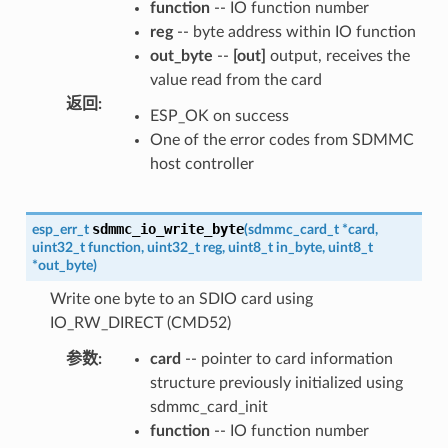
function
-- IO function number
reg
-- byte address within IO function
out_byte
--
[out]
output, receives the
value read from the card
返回
:
ESP_OK on success
One of the error codes from SDMMC
host controller
sdmmc_io_write_byte
esp_err_t
(
sdmmc_card_t
*
card
,
uint32_t
function
,
uint32_t
reg
,
uint8_t
in_byte
,
uint8_t
*
out_byte
)
Write one byte to an SDIO card using
IO_RW_DIRECT (CMD52)
参数
:
card
-- pointer to card information
structure previously initialized using
sdmmc_card_init
function
-- IO function number