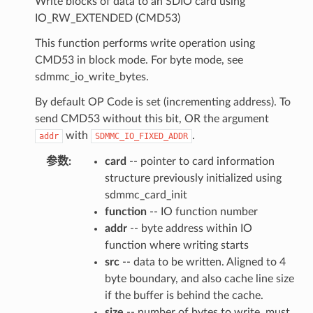
Write blocks of data to an SDIO card using
IO_RW_EXTENDED (CMD53)
This function performs write operation using
CMD53 in block mode. For byte mode, see
sdmmc_io_write_bytes.
By default OP Code is set (incrementing address). To
send CMD53 without this bit, OR the argument
with
.
addr
SDMMC_IO_FIXED_ADDR
参数
:
card
-- pointer to card information
structure previously initialized using
sdmmc_card_init
function
-- IO function number
addr
-- byte address within IO
function where writing starts
src
-- data to be written. Aligned to 4
byte boundary, and also cache line size
if the buffer is behind the cache.
size
-- number of bytes to write, must