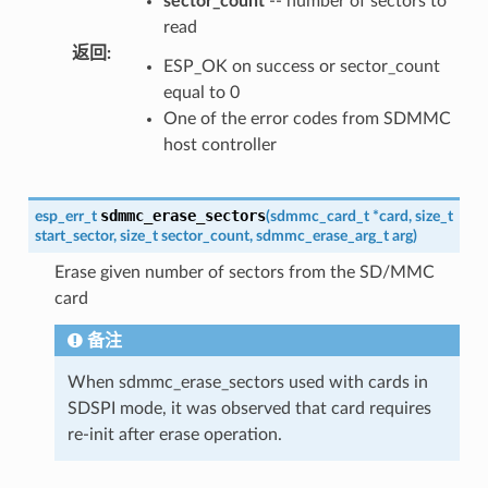
sector_count
-- number of sectors to
read
返回
:
ESP_OK on success or sector_count
equal to 0
One of the error codes from SDMMC
host controller
sdmmc_erase_sectors
esp_err_t
(
sdmmc_card_t
*
card
,
size_t
start_sector
,
size_t
sector_count
,
sdmmc_erase_arg_t
arg
)
Erase given number of sectors from the SD/MMC
card
备注
When sdmmc_erase_sectors used with cards in
SDSPI mode, it was observed that card requires
re-init after erase operation.