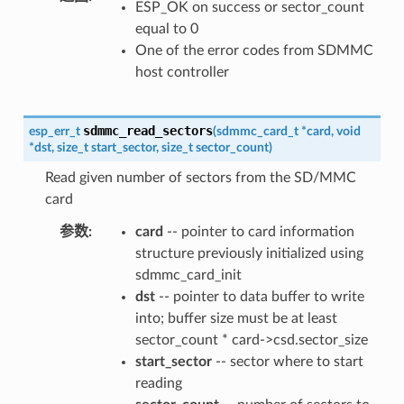
ESP_OK on success or sector_count
equal to 0
One of the error codes from SDMMC
host controller
sdmmc_read_sectors
esp_err_t
(
sdmmc_card_t
*
card
,
void
*
dst
,
size_t
start_sector
,
size_t
sector_count
)
Read given number of sectors from the SD/MMC
card
参数
:
card
-- pointer to card information
structure previously initialized using
sdmmc_card_init
dst
-- pointer to data buffer to write
into; buffer size must be at least
sector_count * card->csd.sector_size
start_sector
-- sector where to start
reading