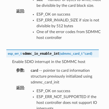
be divisible by the card block size.
返回
:
ESP_OK on success
ESP_ERR_INVALID_SIZE if size is not
divisible by 512 bytes
One of the error codes from SDMMC
host controller
sdmmc_io_enable_int
esp_err_t
(
sdmmc_card_t
*
card
)
Enable SDIO interrupt in the SDMMC host
参数
:
card
-- pointer to card information
structure previously initialized using
sdmmc_card_init
返回
:
ESP_OK on success
ESP_ERR_NOT_SUPPORTED if the
host controller does not support IO
interrupts