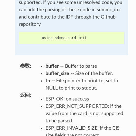
supported. If you see some unresolved code, you
can add the parsing of these code in sdmmc_io.c
and contribute to the IDF through the Github
repository.
using
sdmmc_card_init
参数
:
buffer
-- Buffer to parse
buffer_size
-- Size of the buffer.
fp
-- File pointer to print to, set to
NULL to print to stdout.
返回
:
ESP_OK: on success
ESP_ERR_NOT_SUPPORTED: if the
value from the card is not supported
to be parsed.
ESP_ERR_INVALID_SIZE: if the CIS
size fields are not correct.