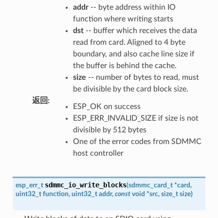
addr
-- byte address within IO
function where writing starts
dst
-- buffer which receives the data
read from card. Aligned to 4 byte
boundary, and also cache line size if
the buffer is behind the cache.
size
-- number of bytes to read, must
be divisible by the card block size.
返回
:
ESP_OK on success
ESP_ERR_INVALID_SIZE if size is not
divisible by 512 bytes
One of the error codes from SDMMC
host controller
sdmmc_io_write_blocks
esp_err_t
(
sdmmc_card_t
*
card
,
uint32_t
function
,
uint32_t
addr
,
const
void
*
src
,
size_t
size
)