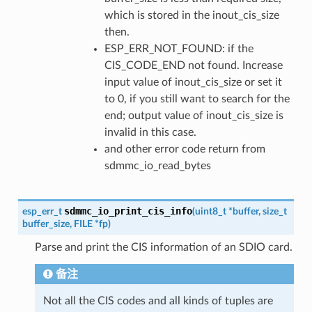
which is stored in the inout_cis_size
then.
ESP_ERR_NOT_FOUND: if the
CIS_CODE_END not found. Increase
input value of inout_cis_size or set it
to 0, if you still want to search for the
end; output value of inout_cis_size is
invalid in this case.
and other error code return from
sdmmc_io_read_bytes
sdmmc_io_print_cis_info
esp_err_t
(
uint8_t
*
buffer
,
size_t
buffer_size
,
FILE
*
fp
)
Parse and print the CIS information of an SDIO card.
备注
Not all the CIS codes and all kinds of tuples are