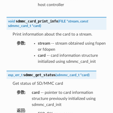
host controller
sdmmc_card_print_info
void
(
FILE
*
stream
,
const
sdmmc_card_t
*
card
)
Print information about the card to a stream.
参数
:
stream
-- stream obtained using fopen
or fdopen
card
-- card information structure
initialized using sdmmc_card_init
sdmmc_get_status
esp_err_t
(
sdmmc_card_t
*
card
)
Get status of SD/MMC card
参数
:
card
-- pointer to card information
structure previously initialized using
sdmmc_card_init
返回
: