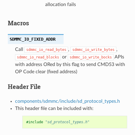
allocation fails
Macros
SDMMC_IO_FIXED_ADDR
Call
,
,
sdmmc_io_read_bytes
sdmmc_io_write_bytes
or
APIs
sdmmc_io_read_blocks
sdmmc_io_write_bocks
with address ORed by this flag to send CMD53 with
OP Code clear (fixed address)
Header File
components/sdmmc/include/sd_protocol_types.h
This header file can be included with:
#include
"sd_protocol_types.h"