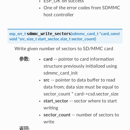
ESP_OK on success
One of the error codes from SDMMC
host controller
sdmmc_write_sectors
esp_err_t
(
sdmmc_card_t
*
card
,
const
void
*
src
,
size_t
start_sector
,
size_t
sector_count
)
Write given number of sectors to SD/MMC card
参数
:
card
-- pointer to card information
structure previously initialized using
sdmmc_card_init
src
-- pointer to data buffer to read
data from; data size must be equal to
sector_count * card->csd.sector_size
start_sector
-- sector where to start
writing
sector_count
-- number of sectors to
write
返回
: