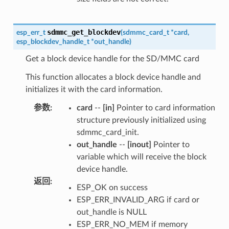
sdmmc_get_blockdev
esp_err_t
(
sdmmc_card_t
*
card
,
esp_blockdev_handle_t
*
out_handle
)
Get a block device handle for the SD/MMC card
This function allocates a block device handle and
initializes it with the card information.
参数
:
card
--
[in]
Pointer to card information
structure previously initialized using
sdmmc_card_init.
out_handle
--
[inout]
Pointer to
variable which will receive the block
device handle.
返回
:
ESP_OK on success
ESP_ERR_INVALID_ARG if card or
out_handle is NULL
ESP_ERR_NO_MEM if memory