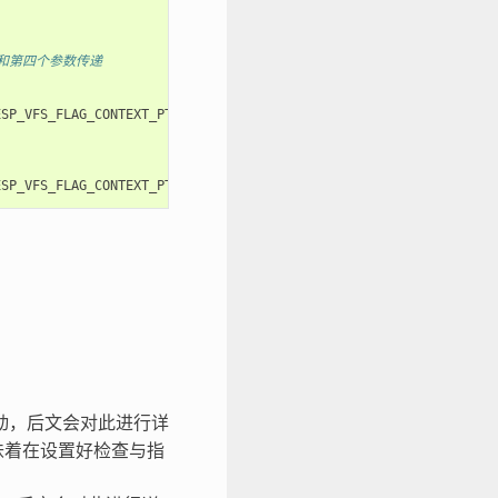
第三和第四个参数传递
ESP_VFS_FLAG_CONTEXT_PTR
,
myfs_inst1
));
ESP_VFS_FLAG_CONTEXT_PTR
,
myfs_inst2
));
：
驱动，后文会对此进行详
味着在设置好检查与指