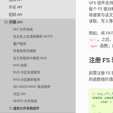
VFS 组件支持
外设 API
每个 FS 
配网 API
将搜索与该文
读取、写入等
存储 API
FAT 文件系统
例如，将 F
在主机上生成和解析 FATFS
。之后，V
"w")
量产程序
函数；
open
非易失性存储库
注册 FS
在引导程序中使用 NVS
NVS 加密
NVS 分区生成程序
如需注册 F
的函数指针填
NVS 分区解析程序
SD/SDIO/MMC 驱动程序
// esp_vf
分区 API
static
cons
SPIFFS 文件系统
.
stat
=
};
虚拟文件系统组件