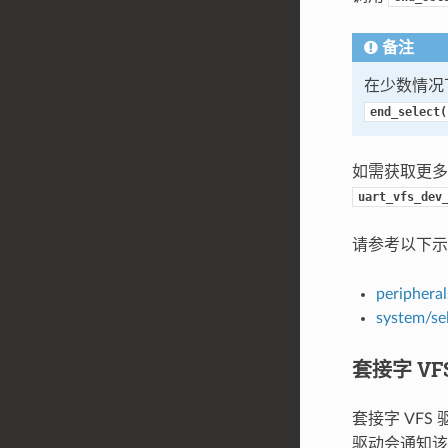
备注
在少数情况
end_select(
如需获取更
uart_vfs_dev
请参考以下示
peripheral
system/se
套接字 VF
套接字 VFS
驱动会通知该