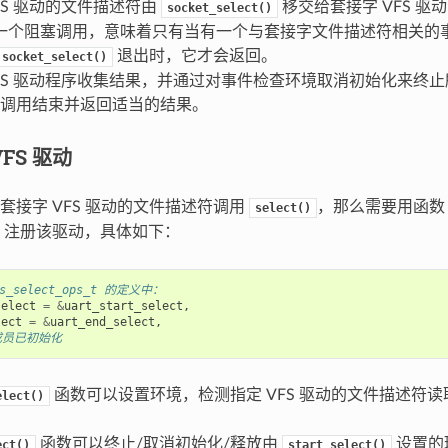
FS 驱动的文件描述符由
移交给套接字 VFS 
socket_select()
一个阻塞调用，意味着只有当有一个与套接字文件描述符相关的
退出时，它才会返回。
socket_select()
VFS 驱动程序收集结果，并通过对事件检查环境取消初始化来终
调用结束并返回适当的结果。
FS 驱动
套接字 VFS 驱动的文件描述符调用
，那么需要用函
select()
注册该驱动，具体如下：
fs_select_ops_t 的定义中：
select
=
&
uart_start_select
,
lect
=
&
uart_end_select
,
他成员已初始化
函数可以设置环境，检测指定 VFS 驱动的文件描述符读
elect()
函数可以终止/取消初始化/释放由
设置的
ect()
start_select()