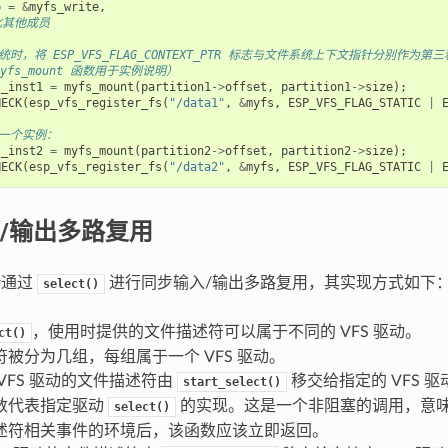
p
=
&
myfs_write
,
始化其他成员
统时，将 ESP_VFS_FLAG_CONTEXT_PTR 标志与文件系统上下文指针分别作为
myfs_mount 函数用于实例说明）
s_inst1
=
myfs_mount
(
partition1
->
offset
,
partition1
->
size
);
HECK
(
esp_vfs_register_fs
(
"/data1"
,
&
myfs
,
ESP_VFS_FLAG_STATIC
|
另一个实例：
s_inst2
=
myfs_mount
(
partition2
->
offset
,
partition2
->
size
);
HECK
(
esp_vfs_register_fs
(
"/data2"
,
&
myfs
,
ESP_VFS_FLAG_STATIC
|
/输出多路复用
持通过
进行同步输入/输出多路复用，其实现方式如下
select()
，使用时提供的文件描述符可以属于不同的 VFS 驱动。
ct()
被分为几组，每组属于一个 VFS 驱动。
VFS 驱动的文件描述符由
移交给指定的 VFS 
start_select()
数代表指定驱动
的实现。这是一个非阻塞的调用，意
select()
述符相关事件的环境后，该函数应该立即返回。