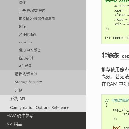
static
cons
概述
.
write
.
open
=
注册 FS 驱动程序
.
close
同步输入/输出多路复用
.
read
=
.
dir
=
路径
};
文件描述符
ESP_ERROR_C
eventfd()
常用 VFS 设备
非静态
es
应用示例
API 参考
推荐使用静
磨损均衡 API
高效。若无
Storage Security
在 RAM 
示例
系统 API
// 可能是局
{
Configuration Options Reference
esp_vfs
.
st
H/W 硬件参考
};
API 指南
bool
so