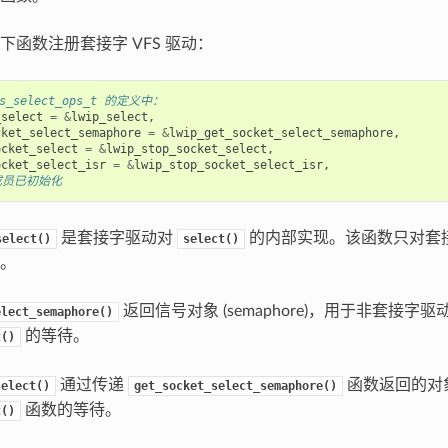
下函数注册套接字 VFS 驱动：
fs_select_ops_t 的定义中：
_select
=
&
lwip_select
,
cket_select_semaphore
=
&
lwip_get_socket_select_semaphore
,
ocket_select
=
&
lwip_stop_socket_select
,
ocket_select_isr
=
&
lwip_stop_socket_select_isr
,
他成员已初始化
是套接字驱动对
的内部实现。该函数只对套接字
select()
select()
。
返回信号对象 (semaphore)，用于非套接字
elect_semaphore()
的等待。
t()
通过传递
函数返回的对
select()
get_socket_select_semaphore()
函数的等待。
t()