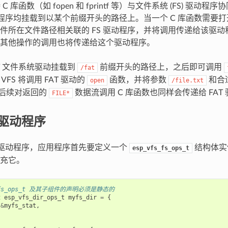
 C 库函数（如 fopen 和 fprintf 等）与文件系统 (FS) 驱
驱动程序均挂载到以某个前缀开头的路径上。当一个 C 库函数需要打
件所在文件路径相关联的 FS 驱动程序，并将调用传递给该驱
其他操作的调用也将传递给这个驱动程序。
AT 文件系统驱动挂载到
前缀开头的路径上，之后即可调用
/fat
FS 将调用 FAT 驱动的
函数，并将参数
和合
open
/file.txt
后续对返回的
数据流调用 C 库函数也同样会传递给 FAT
FILE*
 驱动程序
S 驱动程序，应用程序首先要定义一个
结构体实例
esp_vfs_fs_ops_t
充它。
s_fs_ops_t 及其子组件的声明必须是静态的
t
esp_vfs_dir_ops_t
myfs_dir
=
{
&
myfs_stat
,