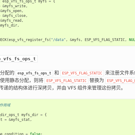
t
esp_vfs_fs_ops_t
myfs
=
{
=
&
myfs_write
,
&
myfs_open
,
=
&
myfs_close
,
&
myfs_read
,
&
myfs_dir
,
HECK
(
esp_vfs_register_fs
(
"/data"
,
&
myfs
,
ESP_VFS_FLAG_STATIC
,
NU
p_vfs_fs_ops_t
态分配的
和
来注册文件系
esp_vfs_fs_ops_t
ESP_VFS_FLAG_STATIC
法使用静态分配，则将
替换为
ESP_VFS_FLAG_STATIC
ESP_VFS_FLAG_
中对传递的结构体进行深拷贝，并由 VFS 组件来管理这份拷贝。
部作用域
_dir_ops_t
myfs_dir
=
{
at
=
&
myfs_stat
,
me_condition
=
false
;