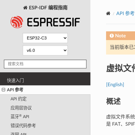
ESP-IDF 编程指南
API 参考
Note
当前版本已发布
虚拟文
快速入门
[English]
API 参考
概述
API 约定
应用层协议
®
虚拟文件系统
蓝牙
API
是 FAT、
错误代码参考
连网 API