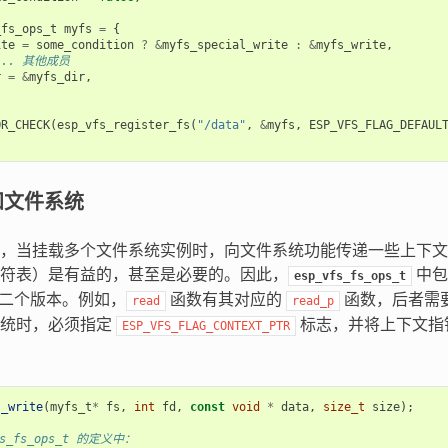
_fs_ops_t
myfs
=
{
ite
=
some_condition
?
&
myfs_special_write
:
&
myfs_write
,
... 其他成员
r
=
&
myfs_dir
,
OR_CHECK
(
esp_vfs_register_fs
(
"/data"
,
&
myfs
,
ESP_VFS_FLAG_DEFAUL
知文件系统
，当挂载多个文件系统实例时，向文件系统功能传递一些上下文
符表）是有益的，甚至是必要的。因此，
中包
esp_vfs_fs_ops_t
二个版本。例如，
函数有其对应的
函数，后者需
read
read_p
系统时，必须指定
标志，并将上下文指
ESP_VFS_FLAG_CONTEXT_PTR
s_write
(
myfs_t
*
fs
,
int
fd
,
const
void
*
data
,
size_t
size
);
fs_fs_ops_t 的定义中：