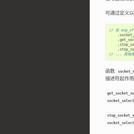
可通过定义以
// 在 esp_v
.
socket
.
get_so
.
stop_s
.
stop_s
// ... 其
函数
socket_
描述符起作用
get_socket_s
socket_selec
stop_socket_
socket_selec