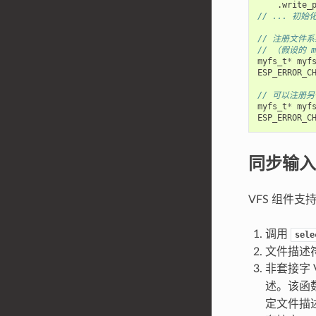
.
write_
// ... 初
// 注册文件系
// （假设的 
myfs_t
*
myf
ESP_ERROR_C
// 可以注册
myfs_t
*
myf
ESP_ERROR_C
同步输入
VFS 组件支
调用
sele
文件描述符
非套接字 
述。该函
定文件描