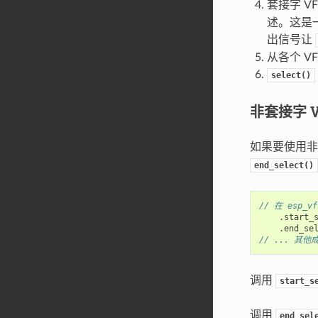
套接字 V
述。这是
出信号让
从各个 
select()
非套接字 V
如果要使用非
end_select()
// 在 esp_v
.
start_
.
end_se
// ... 其
调用
start_s
调用
end_sel