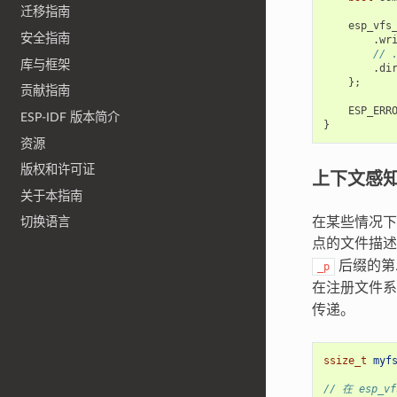
迁移指南
esp_vfs
安全指南
.
wr
// 
库与框架
.
di
};
贡献指南
ESP_ERR
ESP-IDF 版本简介
}
资源
版权和许可证
上下文感
关于本指南
在某些情况下
切换语言
点的文件描述
后缀的第
_p
在注册文件
传递。
ssize_t
myf
// 在 esp_v