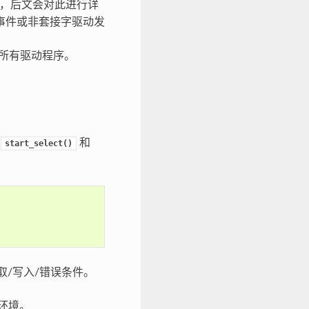
驱动，后文会对此进行详
事件或非套接字驱动发
止所有驱动程序。
数
和
start_select()
取/写入/错误条件。
环境。