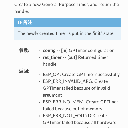
Create a new General Purpose Timer, and return the
handle.
备注
The newly created timer is put in the "init" state.
参数
:
config
--
[in]
GPTimer configuration
ret_timer
--
[out]
Returned timer
handle
返回
:
ESP_OK: Create GPTimer successfully
ESP_ERR_INVALID_ARG: Create
GPTimer failed because of invalid
argument
ESP_ERR_NO_MEM: Create GPTimer
failed because out of memory
ESP_ERR_NOT_FOUND: Create
GPTimer failed because all hardware