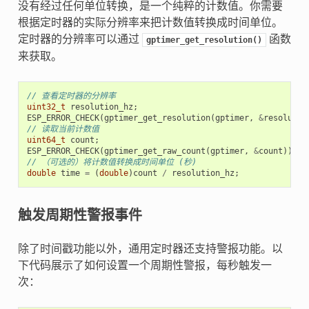
没有经过任何单位转换，是一个纯粹的计数值。你需要
根据定时器的实际分辨率来把计数值转换成时间单位。
定时器的分辨率可以通过
函数
gptimer_get_resolution()
来获取。
// 查看定时器的分辨率
uint32_t
resolution_hz
;
ESP_ERROR_CHECK
(
gptimer_get_resolution
(
gptimer
,
&
resolutio
// 读取当前计数值
uint64_t
count
;
ESP_ERROR_CHECK
(
gptimer_get_raw_count
(
gptimer
,
&
count
));
// （可选的）将计数值转换成时间单位 (秒)
double
time
=
(
double
)
count
/
resolution_hz
;
触发周期性警报事件
除了时间戳功能以外，通用定时器还支持警报功能。以
下代码展示了如何设置一个周期性警报，每秒触发一
次：