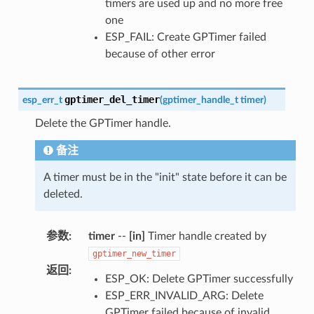
timers are used up and no more free
one
ESP_FAIL: Create GPTimer failed
because of other error
gptimer_del_timer
esp_err_t
(
gptimer_handle_t
timer
)
Delete the GPTimer handle.
备注
A timer must be in the "init" state before it can be
deleted.
参数
:
timer
--
[in]
Timer handle created by
gptimer_new_timer
返回
:
ESP_OK: Delete GPTimer successfully
ESP_ERR_INVALID_ARG: Delete
GPTimer failed because of invalid