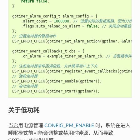
return
false
;
}
gptimer_alarm_config_t
alarm_config
=
{
.
alarm_count
=
1000000
,
// 设置实际的警报周期，因为分辨率是 1u
.
flags
.
auto_reload_on_alarm
=
false
;
// 关闭自动重载功能
};
// 设置定时器的警报动作
ESP_ERROR_CHECK
(
gptimer_set_alarm_action
(
gptimer
,
&
alarm_c
gptimer_event_callbacks_t
cbs
=
{
.
on_alarm
=
example_timer_on_alarm_cb
,
// 当警报事件发
};
// 注册定时器事件回调函数，允许携带用户上下文
ESP_ERROR_CHECK
(
gptimer_register_event_callbacks
(
gptimer
,
// 使能定时器
ESP_ERROR_CHECK
(
gptimer_enable
(
gptimer
));
// 启动定时器
ESP_ERROR_CHECK
(
gptimer_start
(
gptimer
));
关于低功耗
当启用电源管理
CONFIG_PM_ENABLE
时，系统在进入
睡眠模式前可能会调整或禁用时钟源，从而导致