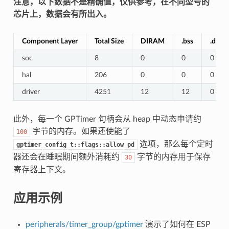
注意，以下数据不是精确值，仅供参考，在不同型号的
芯片上，数据会有所出入。
Component Layer
Total Size
DIRAM
.bss
.data
soc
8
0
0
0
hal
206
0
0
0
driver
4251
12
12
0
此外，每一个 GPTimer 句柄会从 heap 中动态申请约
字节的内存。如果还使能了
100
选项，那么每个定时
gptimer_config_t::flags::allow_pd
器还会在睡眠期间额外消耗约
字节的内存用于保存
30
寄存器上下文。
应用示例
peripherals/timer_group/gptimer
演示了如何在 ESP