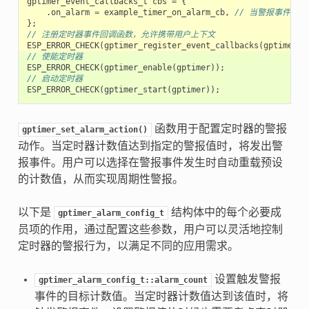
gptimer_event_callbacks_t
cbs
=
{
.
on_alarm
=
example_timer_on_alarm_cb
,
// 当警报事件发
};
// 注册定时器事件回调函数，允许携带用户上下文
ESP_ERROR_CHECK
(
gptimer_register_event_callbacks
(
gptimer
,
// 使能定时器
ESP_ERROR_CHECK
(
gptimer_enable
(
gptimer
));
// 启动定时器
ESP_ERROR_CHECK
(
gptimer_start
(
gptimer
));
函数用于配置定时器的警报
gptimer_set_alarm_action()
动作。当定时器计数值达到指定的警报值时，将发出警
报事件。用户可以选择在警报事件发生时自动重载预设
的计数值，从而实现周期性警报。
以下是
结构体中的每个必要成
gptimer_alarm_config_t
员项的作用，通过配置这些参数，用户可以灵活地控制
定时器的警报行为，以满足不同的应用需求。
设置触发警报
gptimer_alarm_config_t::alarm_count
事件的目标计数值。当定时器计数值达到该值时，将