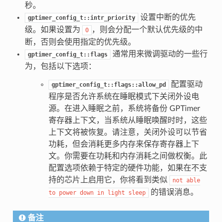
秒。
设置中断的优先
gptimer_config_t::intr_priority
级。如果设置为
，则会分配一个默认优先级的中
0
断，否则会使用指定的优先级。
通常用来微调驱动的一些行
gptimer_config_t::flags
为，包括以下选项：
配置驱动
gptimer_config_t::flags::allow_pd
程序是否允许系统在睡眠模式下关闭外设电
源。在进入睡眠之前，系统将备份 GPTimer
寄存器上下文，当系统从睡眠唤醒时时，这些
上下文将被恢复。请注意，关闭外设可以节省
功耗，但会消耗更多内存来保存寄存器上下
文。你需要在功耗和内存消耗之间做权衡。此
配置选项依赖于特定的硬件功能，如果在不支
持的芯片上启用它，你将看到类似
not
able
的错误消息。
to
power
down
in
light
sleep
备注