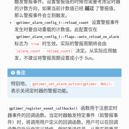
触发警报事件。设置警报值的时候也需要考虑定时器
的计数方向，如果当前计数值已经
越过
了警报值，
那么警报事件会立刻触发。
设置警报事件
gptimer_alarm_config_t::reload_count
发生时要自动重载的计数值。此配置仅在
gptimer_alarm_config_t::flags::auto_reload_on_alarm
标志为
时生效。实际的警报周期将会由
true
决定。从实际应用触
|alarm_count
-
reload_count|
发，不建议将警报周期设置成小于 5us。
备注
特别地，
gptimer_set_alarm_action(gptimer,
NULL);
表示关闭定时器的警报功能。
函数用于注册定时
gptimer_register_event_callbacks()
器事件的回调函数。当定时器触发特定事件（如警报事
件）时，将调用用户定义的回调函数。用户可以在回调