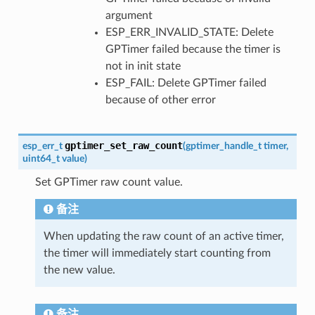
argument
ESP_ERR_INVALID_STATE: Delete
GPTimer failed because the timer is
not in init state
ESP_FAIL: Delete GPTimer failed
because of other error
gptimer_set_raw_count
esp_err_t
(
gptimer_handle_t
timer
,
uint64_t
value
)
Set GPTimer raw count value.
备注
When updating the raw count of an active timer,
the timer will immediately start counting from
the new value.
备注