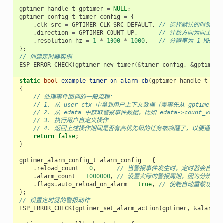
gptimer_handle_t
gptimer
=
NULL
;
gptimer_config_t
timer_config
=
{
.
clk_src
=
GPTIMER_CLK_SRC_DEFAULT
,
// 选择默认的时钟源
.
direction
=
GPTIMER_COUNT_UP
,
// 计数方向为向上计数
.
resolution_hz
=
1
*
1000
*
1000
,
// 分辨率为 1 MHz，
};
// 创建定时器实例
ESP_ERROR_CHECK
(
gptimer_new_timer
(
&
timer_config
,
&
gptimer
)
static
bool
example_timer_on_alarm_cb
(
gptimer_handle_t
tim
{
// 处理事件回调的一般流程：
// 1. 从 user_ctx 中拿到用户上下文数据（需事先从 gptimer_regi
// 2. 从 edata 中获取警报事件数据，比如 edata->count_value
// 3. 执行用户自定义操作
// 4. 返回上述操作期间是否有高优先级的任务被唤醒了，以便通知
return
false
;
}
gptimer_alarm_config_t
alarm_config
=
{
.
reload_count
=
0
,
// 当警报事件发生时，定时器会自动重
.
alarm_count
=
1000000
,
// 设置实际的警报周期，因为分辨率是 1u
.
flags
.
auto_reload_on_alarm
=
true
,
// 使能自动重载功能
};
// 设置定时器的警报动作
ESP_ERROR_CHECK
(
gptimer_set_alarm_action
(
gptimer
,
&
alarm_c