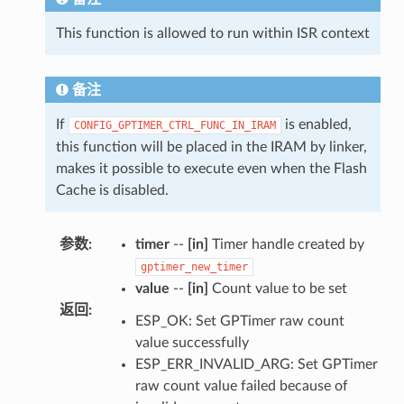
This function is allowed to run within ISR context
备注
If
is enabled,
CONFIG_GPTIMER_CTRL_FUNC_IN_IRAM
this function will be placed in the IRAM by linker,
makes it possible to execute even when the Flash
Cache is disabled.
参数
:
timer
--
[in]
Timer handle created by
gptimer_new_timer
value
--
[in]
Count value to be set
返回
:
ESP_OK: Set GPTimer raw count
value successfully
ESP_ERR_INVALID_ARG: Set GPTimer
raw count value failed because of