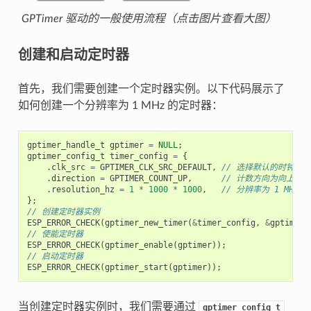
GPTimer 驱动的一般使用流程（点击图片查看大图）
创建和启动定时器
首先，我们需要创建一个定时器实例。以下代码展示了
如何创建一个分辨率为 1 MHz 的定时器：
gptimer_handle_t
gptimer
=
NULL
;
gptimer_config_t
timer_config
=
{
.
clk_src
=
GPTIMER_CLK_SRC_DEFAULT
,
// 选择默认的时钟源
.
direction
=
GPTIMER_COUNT_UP
,
// 计数方向为向上计数
.
resolution_hz
=
1
*
1000
*
1000
,
// 分辨率为 1 MHz，
};
// 创建定时器实例
ESP_ERROR_CHECK
(
gptimer_new_timer
(
&
timer_config
,
&
gptimer
)
// 使能定时器
ESP_ERROR_CHECK
(
gptimer_enable
(
gptimer
));
// 启动定时器
ESP_ERROR_CHECK
(
gptimer_start
(
gptimer
));
当创建定时器实例时，我们需要通过
gptimer_config_t