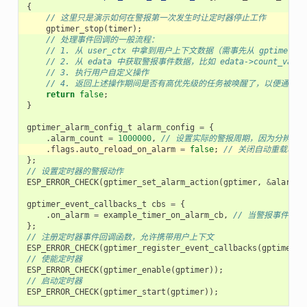
{
// 这里只是演示如何在警报第一次发生时让定时器停止工作
gptimer_stop
(
timer
);
// 处理事件回调的一般流程：
// 1. 从 user_ctx 中拿到用户上下文数据（需事先从 gptimer_regi
// 2. 从 edata 中获取警报事件数据，比如 edata->count_value
// 3. 执行用户自定义操作
// 4. 返回上述操作期间是否有高优先级的任务被唤醒了，以便通知
return
false
;
}
gptimer_alarm_config_t
alarm_config
=
{
.
alarm_count
=
1000000
,
// 设置实际的警报周期，因为分辨率是 1u
.
flags
.
auto_reload_on_alarm
=
false
;
// 关闭自动重载功能
};
// 设置定时器的警报动作
ESP_ERROR_CHECK
(
gptimer_set_alarm_action
(
gptimer
,
&
alarm_c
gptimer_event_callbacks_t
cbs
=
{
.
on_alarm
=
example_timer_on_alarm_cb
,
// 当警报事件发
};
// 注册定时器事件回调函数，允许携带用户上下文
ESP_ERROR_CHECK
(
gptimer_register_event_callbacks
(
gptimer
,
// 使能定时器
ESP_ERROR_CHECK
(
gptimer_enable
(
gptimer
));
// 启动定时器
ESP_ERROR_CHECK
(
gptimer_start
(
gptimer
));