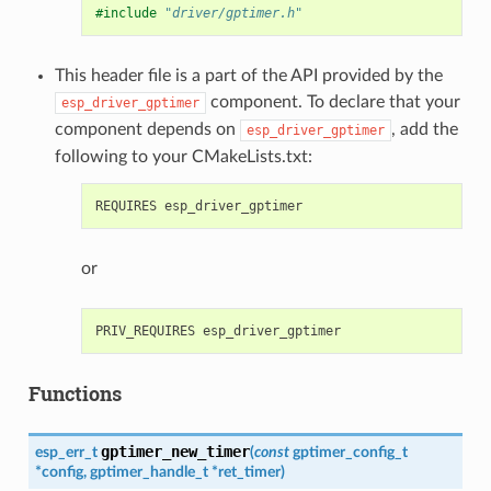
#include
"driver/gptimer.h"
This header file is a part of the API provided by the
component. To declare that your
esp_driver_gptimer
component depends on
, add the
esp_driver_gptimer
following to your CMakeLists.txt:
or
Functions
gptimer_new_timer
esp_err_t
(
const
gptimer_config_t
*
config
,
gptimer_handle_t
*
ret_timer
)