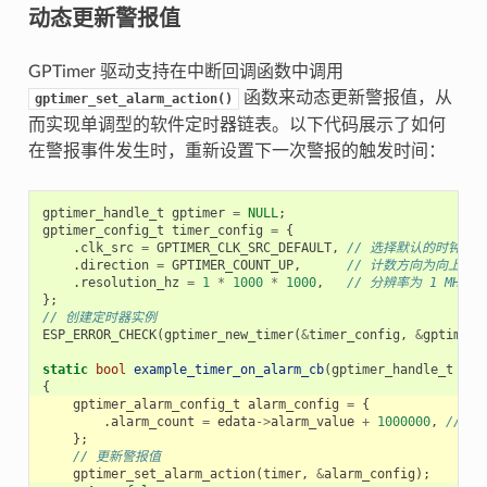
动态更新警报值
GPTimer 驱动支持在中断回调函数中调用
函数来动态更新警报值，从
gptimer_set_alarm_action()
而实现单调型的软件定时器链表。以下代码展示了如何
在警报事件发生时，重新设置下一次警报的触发时间：
gptimer_handle_t
gptimer
=
NULL
;
gptimer_config_t
timer_config
=
{
.
clk_src
=
GPTIMER_CLK_SRC_DEFAULT
,
// 选择默认的时钟源
.
direction
=
GPTIMER_COUNT_UP
,
// 计数方向为向上计数
.
resolution_hz
=
1
*
1000
*
1000
,
// 分辨率为 1 MHz，
};
// 创建定时器实例
ESP_ERROR_CHECK
(
gptimer_new_timer
(
&
timer_config
,
&
gptimer
)
static
bool
example_timer_on_alarm_cb
(
gptimer_handle_t
tim
{
gptimer_alarm_config_t
alarm_config
=
{
.
alarm_count
=
edata
->
alarm_value
+
1000000
,
// 
};
// 更新警报值
gptimer_set_alarm_action
(
timer
,
&
alarm_config
);