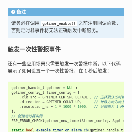
备注
请务必在调用
之前注册回调函数，
gptimer_enable()
否则定时器事件将无法正确触发中断服务。
触发一次性警报事件
还有一些应用场景只需要触发一次警报中断，以下代码
展示了如何设置一个一次性警报，在 1 秒后触发：
gptimer_handle_t
gptimer
=
NULL
;
gptimer_config_t
timer_config
=
{
.
clk_src
=
GPTIMER_CLK_SRC_DEFAULT
,
// 选择默认的时钟源
.
direction
=
GPTIMER_COUNT_UP
,
// 计数方向为向上计数
.
resolution_hz
=
1
*
1000
*
1000
,
// 分辨率为 1 MHz，
};
// 创建定时器实例
ESP_ERROR_CHECK
(
gptimer_new_timer
(
&
timer_config
,
&
gptimer
)
static
bool
example_timer_on_alarm_cb
(
gptimer_handle_t
tim