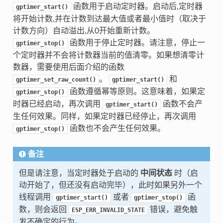
函数用于启动定时器。启动后,定时器
gptimer_start()
将开始计数,并在计数到达最大值或者最小值时（取决于
计数方向）自动溢出,从0开始重新计数。
函数用于停止定时器。请注意，停止一
gptimer_stop()
个定时器并不会将计数器当前的值清零。如果想清零计
数器，需要使用后面介绍的函数
。
和
gptimer_set_raw_count()
gptimer_start()
函数遵循幂等原则。这意味着，如果定
gptimer_stop()
时器已经启动，再次调用
函数不会产
gptimer_start()
生任何效果。同样，如果定时器已经停止，再次调用
函数也不会产生任何效果。
gptimer_stop()
备注
但是请注意，当定时器处于启动的
中间状态
时（启
动开始了，但还没有启动完毕），此时如果另外一个
线程调用
或者
函
gptimer_start()
gptimer_stop()
数，则会返回
错误，避免触
ESP_ERR_INVALID_STATE
发不确定的行为。