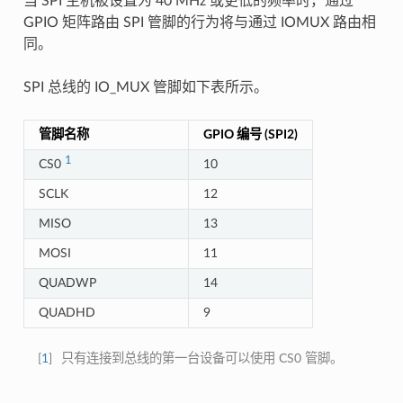
当 SPI 主机被设置为 40 MHz 或更低的频率时，通过
GPIO 矩阵路由 SPI 管脚的行为将与通过 IOMUX 路由相
同。
SPI 总线的 IO_MUX 管脚如下表所示。
管脚名称
GPIO 编号 (SPI2)
1
CS0
10
SCLK
12
MISO
13
MOSI
11
QUADWP
14
QUADHD
9
[
1
]
只有连接到总线的第一台设备可以使用 CS0 管脚。