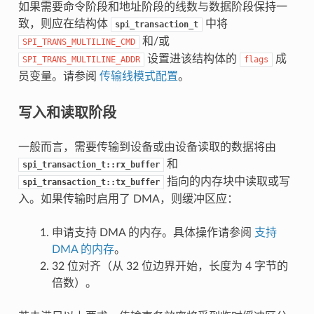
如果需要命令阶段和地址阶段的线数与数据阶段保持一
致，则应在结构体
中将
spi_transaction_t
和/或
SPI_TRANS_MULTILINE_CMD
设置进该结构体的
成
SPI_TRANS_MULTILINE_ADDR
flags
员变量。请参阅
传输线模式配置
。
写入和读取阶段
一般而言，需要传输到设备或由设备读取的数据将由
和
spi_transaction_t::rx_buffer
指向的内存块中读取或写
spi_transaction_t::tx_buffer
入。如果传输时启用了 DMA，则缓冲区应：
申请支持 DMA 的内存。具体操作请参阅
支持
DMA 的内存
。
32 位对齐（从 32 位边界开始，长度为 4 字节的
倍数）。