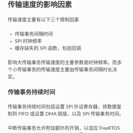
传输速度的影响因素
传输速度主要有以下三个限制因素
传输事务间隔时间
SPI 时钟频率
缓存缺失的 SPI 函数，包括回调
影响大传输事务传输速度的主要参数是时钟频率。而多
个小传输事务的传输速度主要由传输事务间隔时长决
定。
传输事务持续时间
传输事务持续时间包括设置 SPI 外设寄存器，将数据复
制到 FIFO 或设置 DMA 链接，以及 SPI 传输事务时间。
中断传输事务允许附加额外的开销，以适应 FreeRTOS