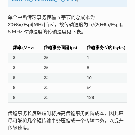
单个中断传输事务传输 n 字节的总成本为
20+8n/Fspi[MHz]
[µs]，故传输速度为
n/(20+8n/Fspi)
。
8 MHz 时钟速度的传输速度见下表。
频率 (MHz)
传输事务间隔 (µs)
传输事务长度 (bytes)
8
25
1
8
25
8
8
25
16
8
25
64
8
25
128
传输事务长度较短时将提高传输事务间隔成本，因此应
尽可能将几个短传输事务压缩成一个传输事务，以提升
传输速度。