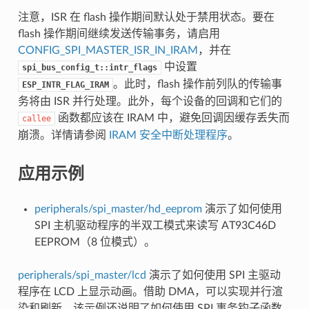
注意，ISR 在 flash 操作期间默认处于禁用状态。要在
flash 操作期间继续发送传输事务，请启用
CONFIG_SPI_MASTER_ISR_IN_IRAM
，并在
中设置
spi_bus_config_t::intr_flags
。此时，flash 操作前列队的传输事
ESP_INTR_FLAG_IRAM
务将由 ISR 并行处理。此外，每个设备的回调和它们的
函数都应该在 IRAM 中，避免回调因缓存丢失而
callee
崩溃。详情请参阅
IRAM 安全中断处理程序
。
应用示例
peripherals/spi_master/hd_eeprom
演示了如何使用
SPI 主机驱动程序的半双工模式来读写 AT93C46D
EEPROM（8 位模式）。
peripherals/spi_master/lcd
演示了如何使用 SPI 主驱动
程序在 LCD 上显示动画。借助 DMA，可以实现并行渲
染和刷新。该示例还说明了如何使用 SPI 事务钩子函数