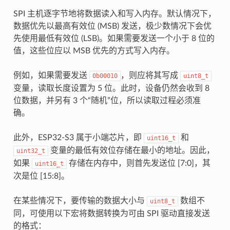
SPI 主机逐字节地将数据读入和写入内存。默认情况下，
数据优先以最高有效位 (MSB) 发送，极少数情况下会优
先使用最低有效位 (LSB)。如果需要发送一个小于 8 位的
值，这些位应以 MSB 优先的方式写入内存。
例如，如果需要发送
，则应将其写成
0b00010
uint8_t
变量，读取长度设置为 5 位。此时，设备仍然会收到 8
位数据，并另有 3 个“随机”位，所以读取过程必须准
确。
此外，ESP32-S3 属于小端芯片，即
和
uint16_t
变量的最低有效位存储在最小的地址。因此，
uint32_t
如果
存储在内存中，则首先发送位 [7:0]，其
uint16_t
次是位 [15:8]。
在某些情况下，要传输的数据大小与
数组不
uint8_t
同，可使用以下宏将数据转换为可由 SPI 驱动直接发送
的格式：