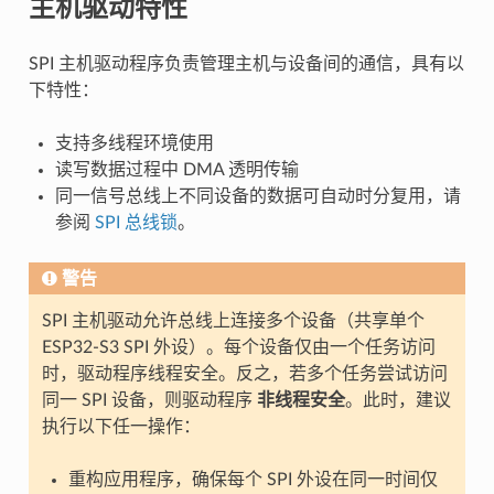
主机驱动特性
SPI 主机驱动程序负责管理主机与设备间的通信，具有以
下特性：
支持多线程环境使用
读写数据过程中 DMA 透明传输
同一信号总线上不同设备的数据可自动时分复用，请
参阅
SPI 总线锁
。
警告
SPI 主机驱动允许总线上连接多个设备（共享单个
ESP32-S3 SPI 外设）。每个设备仅由一个任务访问
时，驱动程序线程安全。反之，若多个任务尝试访问
同一 SPI 设备，则驱动程序
非线程安全
。此时，建议
执行以下任一操作：
重构应用程序，确保每个 SPI 外设在同一时间仅