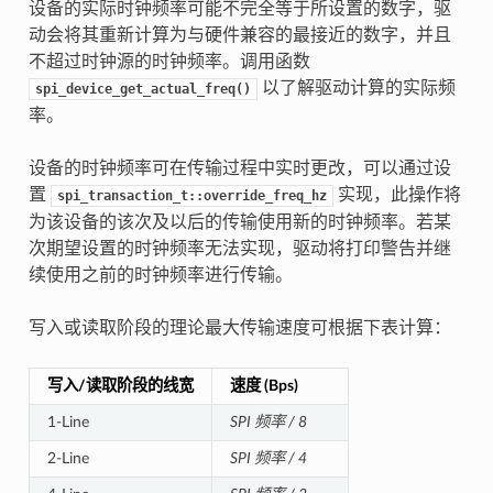
设备的实际时钟频率可能不完全等于所设置的数字，驱
动会将其重新计算为与硬件兼容的最接近的数字，并且
不超过时钟源的时钟频率。调用函数
以了解驱动计算的实际频
spi_device_get_actual_freq()
率。
设备的时钟频率可在传输过程中实时更改，可以通过设
置
实现，此操作将
spi_transaction_t::override_freq_hz
为该设备的该次及以后的传输使用新的时钟频率。若某
次期望设置的时钟频率无法实现，驱动将打印警告并继
续使用之前的时钟频率进行传输。
写入或读取阶段的理论最大传输速度可根据下表计算：
写入/读取阶段的线宽
速度 (Bps)
1-Line
SPI 频率 / 8
2-Line
SPI 频率 / 4