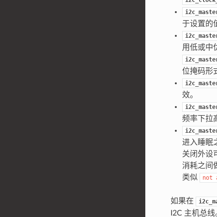
i2c_maste
于设置的
i2c_maste
用低或中优
i2c_maste
位掩码形式（
i2c_maste
效。
i2c_maste
频率下拉
i2c_maste
进入睡眠
关闭外设
消耗之间
类似
not
如果在
i2c_m
I2C 主机总