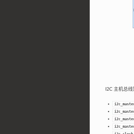
I2C 主机总
i2c_maste
i2c_maste
i2c_maste
i2c_maste
i2c_clock