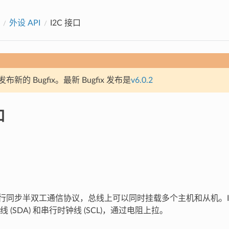
外设 API
I2C 接口
新的 Bugfix。最新 Bugfix 发布是
v6.0.2
口
种串行同步半双工通信协议，总线上可以同时挂载多个主机和从机。I
 (SDA) 和串行时钟线 (SCL)，通过电阻上拉。