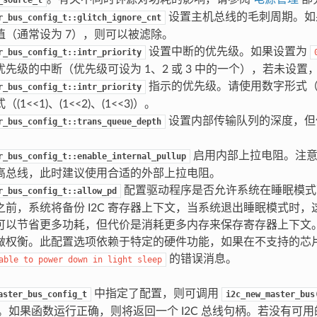
设置主机总线的毛刺周期。如
r_bus_config_t::glitch_ignore_cnt
值（通常设为 7），则可以被滤除。
设置中断的优先级。如果设置为
r_bus_config_t::intr_priority
先级的中断（优先级可设为 1、2 或 3 中的一个），若未设置
指示的优先级。请使用数字形式（
r_bus_config_t::intr_priority
(1<<1)、(1<<2)、(1<<3)）。
设置内部传输队列的深度，但
r_bus_config_t::trans_queue_depth
启用内部上拉电阻。注意
r_bus_config_t::enable_internal_pullup
高总线，此时建议使用合适的外部上拉电阻。
配置驱动程序是否允许系统在睡眠模式
r_bus_config_t::allow_pd
之前，系统将备份 I2C 寄存器上下文，当系统退出睡眠模式时
可以节省更多功耗，但代价是消耗更多内存来保存寄存器上下文
做权衡。此配置选项依赖于特定的硬件功能，如果在不支持的芯
的错误消息。
able
to
power
down
in
light
sleep
中指定了配置，则可调用
aster_bus_config_t
i2c_new_master_bus
线。如果函数运行正确，则将返回一个 I2C 总线句柄。若没有可用的