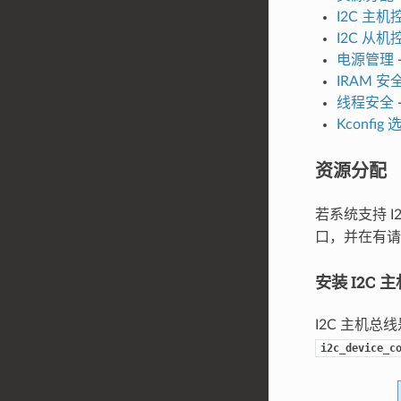
I2C 主机
I2C 从机
电源管理
IRAM 安
线程安全
Kconfig 
资源分配
若系统支持 
口，并在有请
安装 I2C
I2C 主机
i2c_device_c