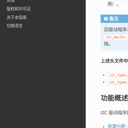
资源
用）。
版权和许可证
关于本指南
备注
切换语言
旧驱动程序
i2c_master.
除。
上述头文件中
i2c_types
i2c_types
功能概述
I2C 驱动程
资源分配