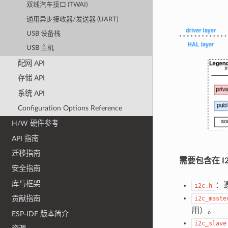
双线汽车接口 (TWAI)
通用异步接收器/发送器 (UART)
USB 设备栈
USB 主机
配网 API
存储 API
系统 API
Configuration Options Reference
H/W 硬件参考
API 指南
迁移指南
需要包含在 
安全指南
库与框架
：
i2c.h
i2c_maste
贡献指南
用）。
ESP-IDF 版本简介
i2c_slave