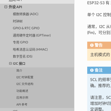
ESP32-S3
外设 API
模数转换器 (ADC)
单个 I2C
时钟树
通常，I2C 从
GPIO & RTC GPIO
(Fm)，可分别达
通用硬件定时器 (GPTimer)
专用 GPIO
警告
哈希消息认证码 (HMAC)
主机模式的 S
数字签名 (DS)
I2C 接口
备注
简介
I2C 时钟配置
SCL 的
I2C 文件结构
确。推荐的上
功能概述
请注意，S
应用示例
增加时钟切换
API 参考
定调整。