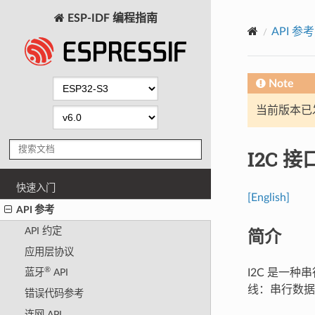
ESP-IDF 编程指南
API 参考
Note
当前版本已发布
I2C 接
快速入门
[English]
API 参考
简介
API 约定
应用层协议
®
I2C 是一
蓝牙
API
线：串行数据线
错误代码参考
连网 API