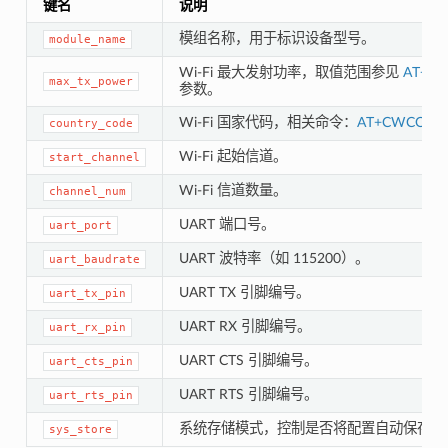
键名
说明
模组名称，用于标识设备型号。
module_name
Wi-Fi 最大发射功率，取值范围参见
AT+R
max_tx_power
参数。
Wi-Fi 国家代码，相关命令：
AT+CWCOUN
country_code
Wi-Fi 起始信道。
start_channel
Wi-Fi 信道数量。
channel_num
UART 端口号。
uart_port
UART 波特率（如 115200）。
uart_baudrate
UART TX 引脚编号。
uart_tx_pin
UART RX 引脚编号。
uart_rx_pin
UART CTS 引脚编号。
uart_cts_pin
UART RTS 引脚编号。
uart_rts_pin
系统存储模式，控制是否将配置自动保存到 f
sys_store