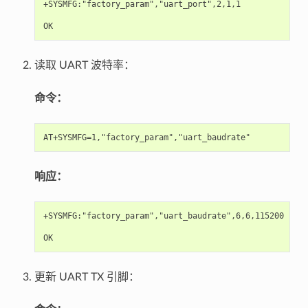
+SYSMFG:"factory_param","uart_port",2,1,1

读取 UART 波特率：
命令：
响应：
+SYSMFG:"factory_param","uart_baudrate",6,6,115200

更新 UART TX 引脚：