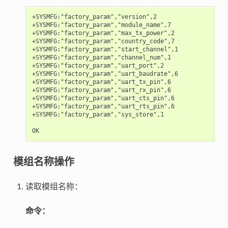
+SYSMFG:"factory_param","version",2

+SYSMFG:"factory_param","module_name",7

+SYSMFG:"factory_param","max_tx_power",2

+SYSMFG:"factory_param","country_code",7

+SYSMFG:"factory_param","start_channel",1

+SYSMFG:"factory_param","channel_num",1

+SYSMFG:"factory_param","uart_port",2

+SYSMFG:"factory_param","uart_baudrate",6

+SYSMFG:"factory_param","uart_tx_pin",6

+SYSMFG:"factory_param","uart_rx_pin",6

+SYSMFG:"factory_param","uart_cts_pin",6

+SYSMFG:"factory_param","uart_rts_pin",6

+SYSMFG:"factory_param","sys_store",1

模组名称操作
读取模组名称：
命令：