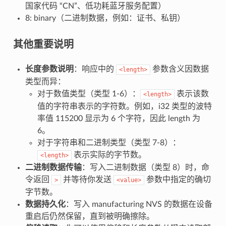
国家代码 “CN”、低功耗蓝牙服务配置）
8: binary（二进制数据，例如：证书、私钥）
其他重要说明
长度参数说明
：响应中的
参数含义因数据
<length>
类型而异：
对于数值类型（类型 1-6）：
表示该数
<length>
值的字符串表示的字符数。例如，i32 类型的波特
率值 115200 显示为 6 个字符，因此 length 为
6。
对于字符串和二进制类型（类型 7-8）：
表示实际的字节数。
<length>
二进制数据传输
：写入二进制数据（类型 8）时，命
令返回
并等待你发送
参数中指定的确切
>
<value>
字节数。
数据持久化
：写入 manufacturing NVS 的数据在设备
重启后仍然保留，直到被明确擦除。