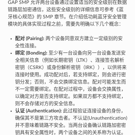
GAP SMP 允许两台设备通过设置适当的安全级别在数据
链路层加密通信，这些安全级别的详细信息可参考《蓝
牙核心规范》的 SMP 章节。在介绍低功耗蓝牙安全管理
模块的具体实现过程之前，需要先明确以下几个概念：
配对 (Pairing):
两个设备同意双方建立一定级别的安
全性连接。
绑定 (Bonding):
至少有一台设备向另一台设备发送安
全相关信息（例如长期密钥（LTK）、连接签名解析
密钥（CSRK）或身份解析密钥（IRK）），以供将来
连接时使用。成功配对后，若支持绑定，则会进行密
钥分发；否则，不会交换绑定信息。配对可能发生而
不一定需要绑定。在配对过程中，设备会交换属性，
以确定对方是否支持绑定。如果双方都不支持绑定，
则不会存储对方的安全信息。
认证 (Authentication):
此过程验证连接设备的身份，
确保其不是第三方攻击者。不认证(Unauthentication)
并不意味着链路不安全。当两台设备确认链路加密密
钥具有安全属性时，两个设备之间的关系称为认证。