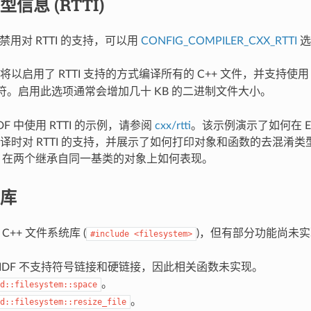
信息 (RTTI)
默认禁用对 RTTI 的支持，可以用
CONFIG_COMPILER_CXX_RTTI
选
以启用了 RTTI 支持的方式编译所有的 C++ 文件，并支持使
符。启用此选项通常会增加几十 KB 的二进制文件大小。
IDF 中使用 RTTI 的示例，请参阅
cxx/rtti
。该示例演示了如何在 ESP-
译时对 RTTI 的支持，并展示了如何打印对象和函数的去混淆类
_cast 在两个继承自同一基类的对象上如何表现。
库
持 C++ 文件系统库 (
)，但有部分功能尚未
#include
<filesystem>
P-IDF 不支持符号链接和硬链接，因此相关函数未实现。
。
d::filesystem::space
。
d::filesystem::resize_file