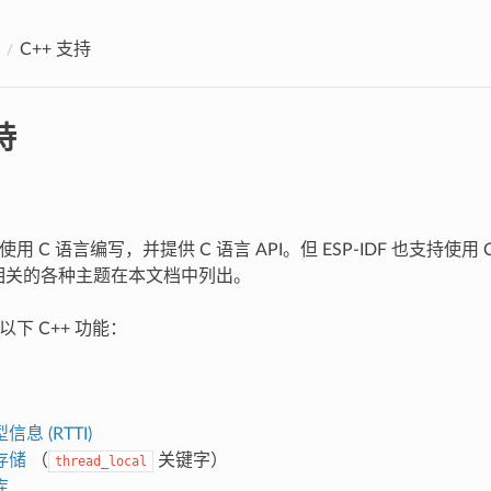
C++ 支持
持
主要使用 C 语言编写，并提供 C 语言 API。但 ESP-IDF 也支持使
开发相关的各种主题在本文档中列出。
持以下 C++ 功能：
息 (RTTI)
存储
（
关键字）
thread_local
库