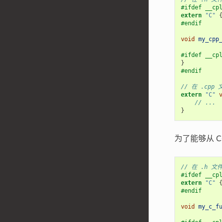
#ifdef __cp
extern
"C"
#endif
void
my_cpp
#ifdef __cp
}
#endif
// 在 .cp
extern
"C"
// ...
}
为了能够从 C
// 在 .h 
#ifdef __cp
extern
"C"
#endif
void
my_c_f