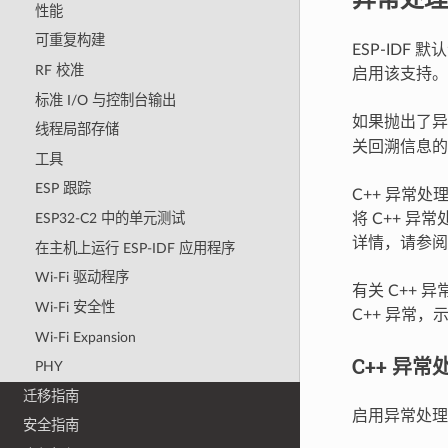
性能
可重复构建
ESP-IDF
RF 校准
启用该支持。
标准 I/O 与控制台输出
如果抛出了
线程局部存储
关回溯信息
工具
ESP 跟踪
C++ 异常处
将 C++ 
ESP32-C2 中的单元测试
详情，请参
在主机上运行 ESP-IDF 应用程序
Wi-Fi 驱动程序
有关 C++
Wi-Fi 安全性
C++ 异常
Wi-Fi Expansion
C++ 异
PHY
迁移指南
启用异常处理
安全指南