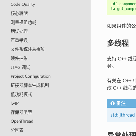
idf_compone
Code Quality
target_comp
核心转储
测量模组功耗
如果组件的
错误处理
严重错误
多线程
文件系统注意事项
硬件抽象
支持 C++ 线
务。
JTAG 调试
Project Configuration
有关在 C+
链接器脚本生成机制
改 C++ 
低功耗模式
备注
lwIP
存储器类型
std::jthread
OpenThread
分区表
异常处理