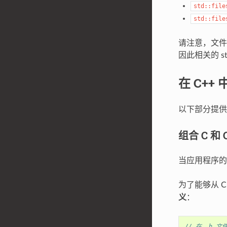
std::file
std::file
请注意，文件
因此相关的 s
在 C++
以下部分提供了
组合 C 和 
当应用程序的不
为了能够从 C 
义
：
// 在 .h 