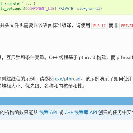
nt_register
(
...
)
ile_options
(
${
COMPONENT_LIB
}
PRIVATE
-std=gnu++11
)
公共头文件也需要以该语言标准编译，请使用
而非
PUBLIC
PRIVA
程，互斥锁和条件变量。C++ 线程基于 pthread 构建，而 pthread 
+ 中创建线程的示例，请参阅
cxx/pthread
。该示例演示了如何使用 ES
线程的堆栈大小、优先级、名称和内核亲和性。
的析构函数只能从
线程 API
或
C++ 线程库 API
创建的任务中安