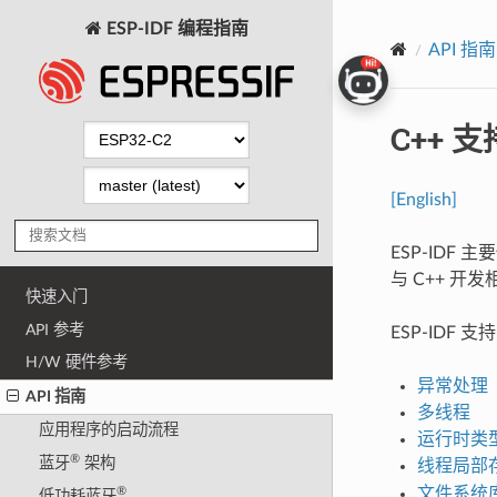
ESP-IDF 编程指南
API 指南
C++ 支
[English]
ESP-IDF 
与 C++ 
快速入门
API 参考
ESP-IDF 支
H/W 硬件参考
异常处理
API 指南
多线程
应用程序的启动流程
运行时类型信
®
蓝牙
架构
线程局部
文件系统
®
低功耗蓝牙