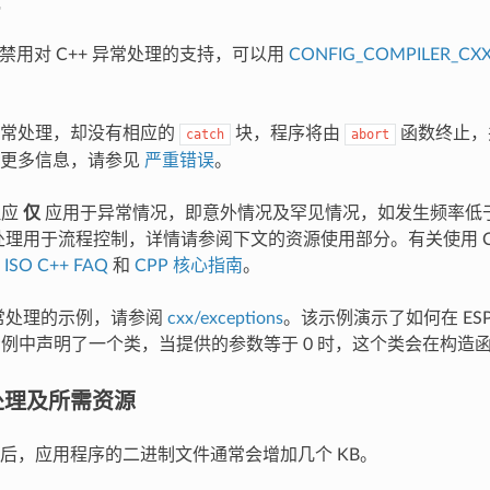
 默认禁用对 C++ 异常处理的支持，可以用
CONFIG_COMPILER_CXX
异常处理，却没有相应的
块，程序将由
函数终止，
catch
abort
的更多信息，请参见
严重错误
。
理应
仅
应用于异常情况，即意外情况及罕见情况，如发生频率低于 
异常处理用于流程控制，详情请参阅下文的资源使用部分。有关使用 C
阅
ISO C++ FAQ
和
CPP 核心指南
。
 异常处理的示例，请参阅
cxx/exceptions
。该示例演示了如何在 ESP
，示例中声明了一个类，当提供的参数等于 0 时，这个类会在构造
常处理及所需资源
后，应用程序的二进制文件通常会增加几个 KB。