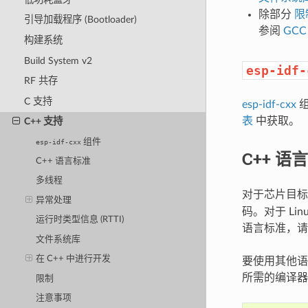
除部分
限
引导加载程序 (Bootloader)
参阅
GCC
构建系统
Build System v2
esp-idf-
RF 共存
C 支持
esp-idf-cxx
组
表
中获取。
C++ 支持
组件
esp-idf-cxx
C++ 语
C++ 语言标准
多线程
对于芯片目标，E
异常处理
码。对于 Li
运行时类型信息 (RTTI)
语言标准，请将
文件系统库
在 C++ 中进行开发
要使用其他语言
所需的编译器
限制
注意事项