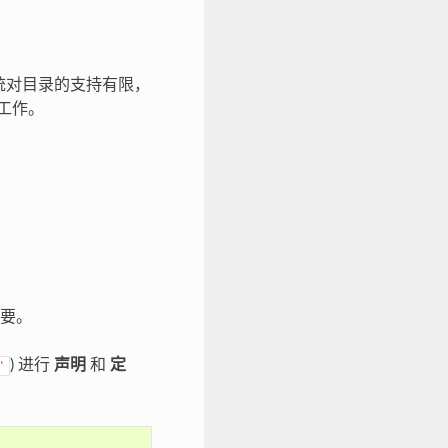
系统对目录的支持有限，
常工作。
要。
) 进行
声明
和
定
"