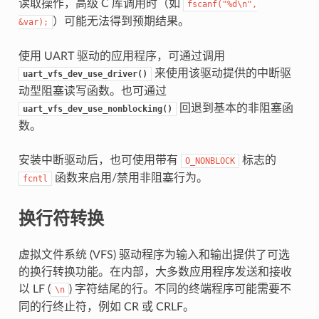
读取操作，高级 C 库调用时（如
fscanf("%d\n",
）可能无法得到预期结果。
&var);
使用 UART 驱动的应用程序，可通过调用
来使用该驱动提供的中断驱
uart_vfs_dev_use_driver()
动型阻塞读写函数。也可通过
回退到基本的非阻塞函
uart_vfs_dev_use_nonblocking()
数。
安装中断驱动后，也可使用带有
标志的
O_NONBLOCK
函数来启用/禁用非阻塞行为。
fcntl
换行符转换
虚拟文件系统 (VFS) 驱动程序为输入和输出提供了可选
的换行转换功能。在内部，大多数应用程序发送和接收
以 LF (
) 字符结尾的行。不同的终端程序可能需要不
\n
同的行终止符，例如 CR 或 CRLF。