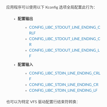
应用程序可以使用以下 Kconfig 选项全局配置此行为：
配置输出
CONFIG_LIBC_STDOUT_LINE_ENDING_C
RLF
CONFIG_LIBC_STDOUT_LINE_ENDING_C
R
CONFIG_LIBC_STDOUT_LINE_ENDING_L
F
配置输入
CONFIG_LIBC_STDIN_LINE_ENDING_CRL
F
CONFIG_LIBC_STDIN_LINE_ENDING_CR
CONFIG_LIBC_STDIN_LINE_ENDING_LF
也可以为特定 VFS 驱动配置行结束符转换：