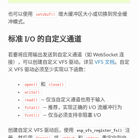
也可以使用
增大缓冲区大小或切换到完全缓
setvbuf()
冲模式。
标准 I/O 的自定义通道
若要将应用输出发送到自定义通道（如 WebSocket 连
接），可以创建自定义 VFS 驱动。详见
VFS 文档
。自定
义 VFS 驱动必须至少实现以下函数：
和
open()
close()
write()
— 仅当自定义通道也用于输入
read()
— 推荐，实现正确的 I/O 流缓冲行为
fstat()
— 仅当必须支持非阻塞 I/O
fcntl()
创建自定义 VFS 驱动后，使用
注
esp_vfs_register_fs()
册，然后用
将
和
重定向到自