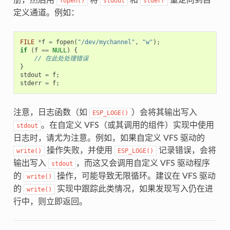
fopen()
stdout
stderr
定义通道。例如：
FILE
*
f
=
fopen
(
"/dev/mychannel"
,
"w"
);
if
(
f
==
NULL
)
{
// 在此处处理错误
}
stdout
=
f
;
stderr
=
f
;
注意，日志函数（如
）会将其输出写入
ESP_LOGE()
。在自定义 VFS（或其调用的组件）实现中使用
stdout
日志时，请尤为注意。例如，如果自定义 VFS 驱动的
操作失败，并使用
记录错误，会将
write()
ESP_LOGE()
输出写入
，而这又会调用自定义 VFS 驱动程序
stdout
的
操作，可能导致无限循环。建议在 VFS 驱动
write()
的
实现中跟踪此类情况，如果发现写入仍在进
write()
行中，则立即返回。