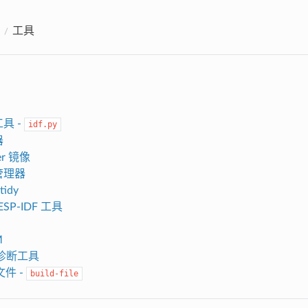
工具
工具 -
idf.py
器
er 镜像
件管理器
tidy
SP-IDF 工具
M
g 诊断工具
件 -
build-file