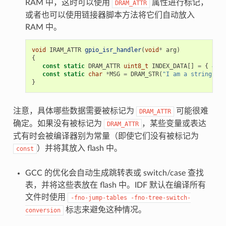
RAM 中，这时可以使用
属性进行标记，
DRAM_ATTR
或者也可以使用链接器脚本方法将它们自动放入
RAM 中。
void
IRAM_ATTR
gpio_isr_handler
(
void
*
arg
)
{
const
static
DRAM_ATTR
uint8_t
INDEX_DATA
[]
=
{
45
,
const
static
char
*
MSG
=
DRAM_STR
(
"I am a string sto
}
注意，具体哪些数据需要被标记为
可能很难
DRAM_ATTR
确定。如果没有被标记为
，某些变量或表达
DRAM_ATTR
式有时会被编译器别为常量（即使它们没有被标记为
）并将其放入 flash 中。
const
GCC 的优化会自动生成跳转表或 switch/case 查找
表，并将这些表放在 flash 中。IDF 默认在编译所有
文件时使用
-fno-jump-tables
-fno-tree-switch-
标志来避免这种情况。
conversion