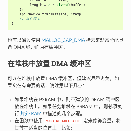
.
tx_buffer
=
buffer
,
.
length
=
8
*
sizeof
(
buffer
),
};
spi_device_transmit
(
spi
,
&
temp
);
// 其它程序
}
也可以通过使用
MALLOC_CAP_DMA
标志来动态分配具
备 DMA 能力的内存缓冲区。
在堆栈中放置 DMA 缓冲区
可以在堆栈中放置 DMA 缓冲区，但建议尽量避免。如
果实在有需要的话，请注意以下几点：
如果堆栈在 PSRAM 中，则不建议将 DRAM 缓冲区
放在堆栈上。如果任务堆栈在 PSRAM 中，则必须执
行
片外 RAM
中描述的几个步骤。
在函数中使用
宏来修饰变量，将
WORD_ALIGNED_ATTR
其放在适当的位置上，比如: