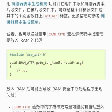
用
链接器脚本生成机制
功能并在组件中添加链接器脚本
片段文件，在该片段文件中，可以给整个目标源文件或
其中的个别函数打上
标签。更多信息可参考
链
noflash
接器脚本生成机制
。
或者，也可以通过使用
宏在源代码中指定需
IRAM_ATTR
要放入 IRAM 的代码:
#include "esp_attr.h"
void
IRAM_ATTR
gpio_isr_handler
(
void
*
arg
)
{
//
...
}
放入 IRAM 后可能会导致 IRAM 安全中断处理程序出现
问题：
函数中的字符串或常量可能没有自动放入
IRAM_ATTR