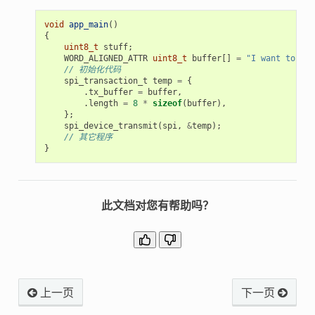
void
app_main
()
{
uint8_t
stuff
;
WORD_ALIGNED_ATTR
uint8_t
buffer
[]
=
"I want to sen
// 初始化代码
spi_transaction_t
temp
=
{
.
tx_buffer
=
buffer
,
.
length
=
8
*
sizeof
(
buffer
),
};
spi_device_transmit
(
spi
,
&
temp
);
// 其它程序
}
此文档对您有帮助吗？
上一页
下一页