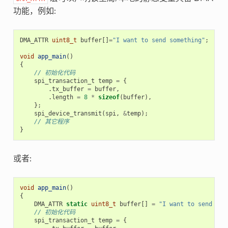
功能，例如:
DMA_ATTR
uint8_t
buffer
[]
=
"I want to send something"
;
void
app_main
()
{
// 初始化代码
spi_transaction_t
temp
=
{
.
tx_buffer
=
buffer
,
.
length
=
8
*
sizeof
(
buffer
),
};
spi_device_transmit
(
spi
,
&
temp
);
// 其它程序
}
或者:
void
app_main
()
{
DMA_ATTR
static
uint8_t
buffer
[]
=
"I want to send som
// 初始化代码
spi_transaction_t
temp
=
{