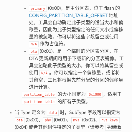
(0x00)，是主分区表，位于 flash 的
primary
CONFIG_PARTITION_TABLE_OFFSET
地址
处。工具会自动确定此子类型的适当大小和偏
移量，因此为此子类型指定的任何大小或偏移
量将被忽略。你可以将这些字段留空或使用
作为占位符。
N/A
(0x01)，是一个临时的分区表分区，在
ota
OTA 更新期间可用于下载新的分区表镜像。工
具会忽略此子类型的大小，你可以将其留空或
使用
。你可以指定一个偏移量，或者将
N/A
其留空，工具将根据先前分配的分区的偏移量
进行计算。
的大小固定为
，适用于
partition_table
0x1000
的所有子类型。
partition_table
当 Type 定义为
时，SubType 字段可以指定为
data
(0x00)、
(0x01)、
(0x02)、
ota
phy
nvs
nvs_keys
(0x04) 或者其他组件特定的子类型（请参考
子类型枚