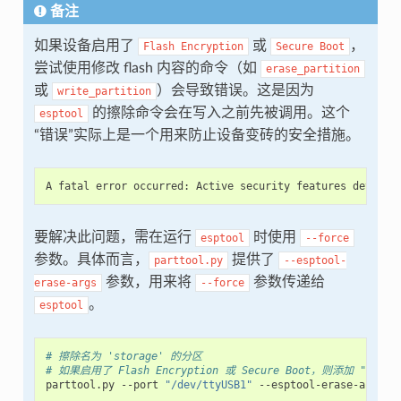
备注
如果设备启用了
或
，
Flash
Encryption
Secure
Boot
尝试使用修改 flash 内容的命令（如
erase_partition
或
）会导致错误。这是因为
write_partition
的擦除命令会在写入之前先被调用。这个
esptool
“错误”实际上是一个用来防止设备变砖的安全措施。
要解决此问题，需在运行
时使用
esptool
--force
参数。具体而言，
提供了
parttool.py
--esptool-
参数，用来将
参数传递给
erase-args
--force
。
esptool
# 擦除名为 'storage' 的分区
# 如果启用了 Flash Encryption 或 Secure Boot，则添加 "--espto
parttool.py
--port
"/dev/ttyUSB1"
--esptool-erase-args
=
f