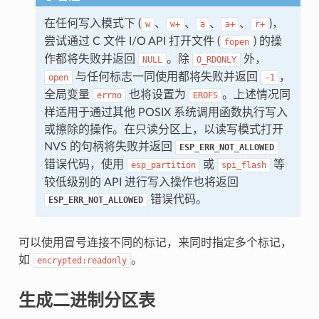
在任何写入模式下 (
、
、
、
、
)，
w
w+
a
a+
r+
尝试通过 C 文件 I/O API 打开文件 (
) 的操
fopen
作都将失败并返回
。除
外，
NULL
O_RDONLY
与任何标志一同使用都将失败并返回
，
open
-1
全局变量
也将设置为
。上述情况同
errno
EROFS
样适用于通过其他 POSIX 系统调用函数执行写入
或擦除的操作。在只读分区上，以读写模式打开
NVS 的句柄将失败并返回
ESP_ERR_NOT_ALLOWED
错误代码，使用
或
等
esp_partition
spi_flash
较低级别的 API 进行写入操作也将返回
错误代码。
ESP_ERR_NOT_ALLOWED
可以使用冒号连接不同的标记，来同时指定多个标记，
如
。
encrypted:readonly
生成二进制分区表