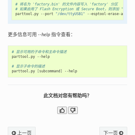
# 将名为 'factory.bin' 的文件内容写入 'factory' 分区
# 如果启用了 Flash Encryption 或 Secure Boot，则添加 "--espto
parttool.py
--port
"/dev/ttyUSB1"
--esptool-erase-args
=
f
更多信息可用
--help
指令查看：
# 显示可用的子命令和主命令描述
parttool.py
--help

# 显示子命令的描述
parttool.py
[
subcommand
]
此文档对您有帮助吗？
上一页
下一页