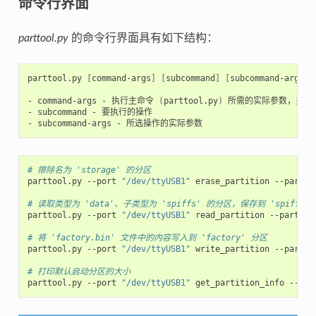
命令行界面
parttool.py
的命令行界面具有如下结构：
parttool.py
[
command-args
]
[
subcommand
]
[
subcommand-args
]
-
command-args
-
执行主命令
(
parttool.py
)
所需的实际参数，多与目
-
subcommand
-
要执行的操作

-
subcommand-args
-
# 擦除名为 'storage' 的分区
parttool.py
--port
"/dev/ttyUSB1"
erase_partition
--partit
# 读取类型为 'data'、子类型为 'spiffs' 的分区，保存到 'spiffs.b
parttool.py
--port
"/dev/ttyUSB1"
read_partition
--partiti
# 将 'factory.bin' 文件中的内容写入到 'factory' 分区
parttool.py
--port
"/dev/ttyUSB1"
write_partition
--partit
# 打印默认启动分区的大小
parttool.py
--port
"/dev/ttyUSB1"
get_partition_info
--par