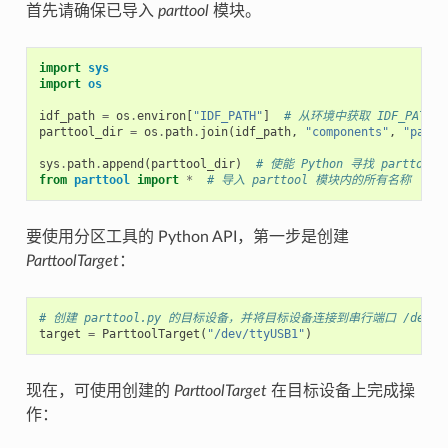
首先请确保已导入
parttool
模块。
import
sys
import
os
idf_path
=
os
.
environ
[
"IDF_PATH"
]
# 从环境中获取 IDF_PATH 
parttool_dir
=
os
.
path
.
join
(
idf_path
,
"components"
,
"parti
sys
.
path
.
append
(
parttool_dir
)
# 使能 Python 寻找 parttool
from
parttool
import
*
# 导入 parttool 模块内的所有名称
要使用分区工具的 Python API，第一步是创建
ParttoolTarget
：
# 创建 parttool.py 的目标设备，并将目标设备连接到串行端口 /dev/tt
target
=
ParttoolTarget
(
"/dev/ttyUSB1"
)
现在，可使用创建的
ParttoolTarget
在目标设备上完成操
作：