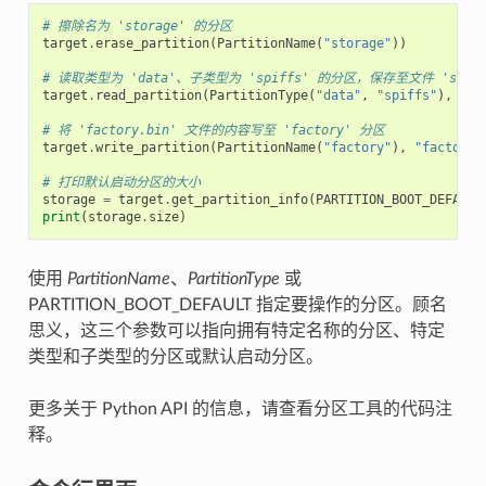
# 擦除名为 'storage' 的分区
target
.
erase_partition
(
PartitionName
(
"storage"
))
# 读取类型为 'data'、子类型为 'spiffs' 的分区，保存至文件 'spiffs
target
.
read_partition
(
PartitionType
(
"data"
,
"spiffs"
),
"sp
# 将 'factory.bin' 文件的内容写至 'factory' 分区
target
.
write_partition
(
PartitionName
(
"factory"
),
"factory.
# 打印默认启动分区的大小
storage
=
target
.
get_partition_info
(
PARTITION_BOOT_DEFAULT
print
(
storage
.
size
)
使用
PartitionName
、
PartitionType
或
PARTITION_BOOT_DEFAULT 指定要操作的分区。顾名
思义，这三个参数可以指向拥有特定名称的分区、特定
类型和子类型的分区或默认启动分区。
更多关于 Python API 的信息，请查看分区工具的代码注
释。