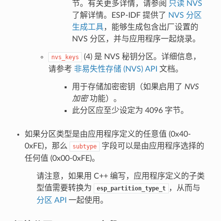
节。有关更多详情，请参阅
只读 NVS
了解详情。ESP-IDF 提供了
NVS 分区
生成工具
，能够生成包含出厂设置的
NVS 分区，并与应用程序一起烧录。
(4) 是 NVS 秘钥分区。详细信息，
nvs_keys
请参考
非易失性存储 (NVS) API
文档。
用于存储加密密钥（如果启用了
NVS
加密
功能）。
此分区应至少设定为 4096 字节。
如果分区类型是由应用程序定义的任意值 (0x40-
0xFE)，那么
字段可以是由应用程序选择的
subtype
任何值 (0x00-0xFE)。
请注意，如果用 C++ 编写，应用程序定义的子类
型值需要转换为
，从而与
esp_partition_type_t
分区 API
一起使用。