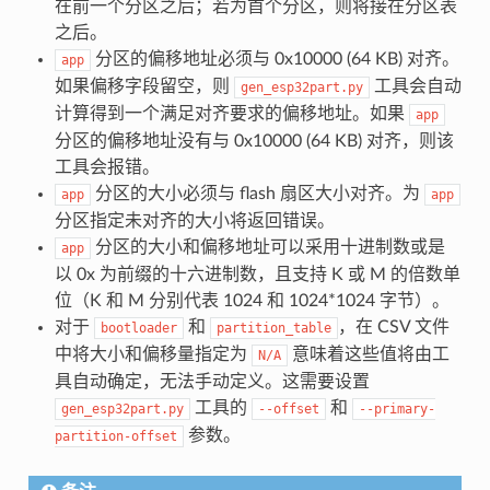
在前一个分区之后；若为首个分区，则将接在分区表
之后。
分区的偏移地址必须与 0x10000 (64 KB) 对齐。
app
如果偏移字段留空，则
工具会自动
gen_esp32part.py
计算得到一个满足对齐要求的偏移地址。如果
app
分区的偏移地址没有与 0x10000 (64 KB) 对齐，则该
工具会报错。
分区的大小必须与 flash 扇区大小对齐。为
app
app
分区指定未对齐的大小将返回错误。
分区的大小和偏移地址可以采用十进制数或是
app
以 0x 为前缀的十六进制数，且支持 K 或 M 的倍数单
位（K 和 M 分别代表 1024 和 1024*1024 字节）。
对于
和
，在 CSV 文件
bootloader
partition_table
中将大小和偏移量指定为
意味着这些值将由工
N/A
具自动确定，无法手动定义。这需要设置
工具的
和
gen_esp32part.py
--offset
--primary-
参数。
partition-offset