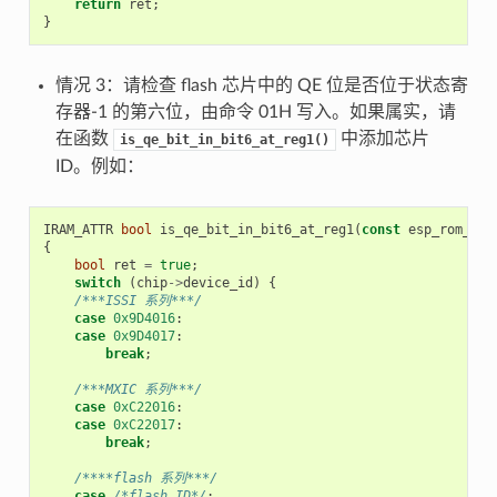
return
ret
;
}
情况 3：请检查 flash 芯片中的 QE 位是否位于状态寄
存器-1 的第六位，由命令 01H 写入。如果属实，请
在函数
中添加芯片
is_qe_bit_in_bit6_at_reg1()
ID。例如：
IRAM_ATTR
bool
is_qe_bit_in_bit6_at_reg1
(
const
esp_rom_spi
{
bool
ret
=
true
;
switch
(
chip
->
device_id
)
{
/***ISSI 系列***/
case
0x9D4016
:
case
0x9D4017
:
break
;
/***MXIC 系列***/
case
0xC22016
:
case
0xC22017
:
break
;
/****flash 系列***/
case
/*flash ID*/
: