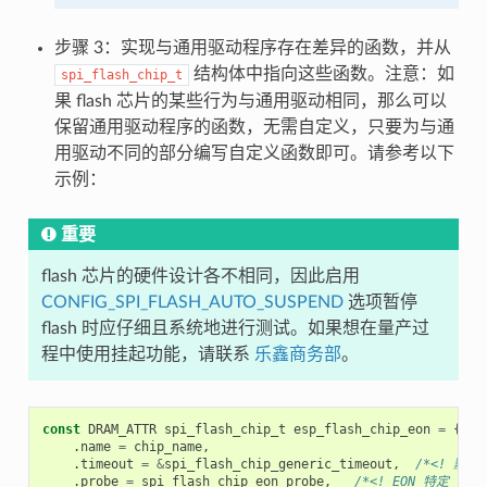
步骤 3：实现与通用驱动程序存在差异的函数，并从
结构体中指向这些函数。注意：如
spi_flash_chip_t
果 flash 芯片的某些行为与通用驱动相同，那么可以
保留通用驱动程序的函数，无需自定义，只要为与通
用驱动不同的部分编写自定义函数即可。请参考以下
示例：
重要
flash 芯片的硬件设计各不相同，因此启用
CONFIG_SPI_FLASH_AUTO_SUSPEND
选项暂停
flash 时应仔细且系统地进行测试。如果想在量产过
程中使用挂起功能，请联系
乐鑫商务部
。
const
DRAM_ATTR
spi_flash_chip_t
esp_flash_chip_eon
=
{
.
name
=
chip_name
,
.
timeout
=
&
spi_flash_chip_generic_timeout
,
/*<! 默认
.
probe
=
spi_flash_chip_eon_probe
,
/*<! EON 特定 */