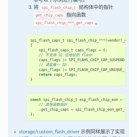
将
结构体中的指针
spi_flash_chip_t
指向函数
get_chip_caps
。
spi_flash_chip_***_get_caps
spi_flash_caps_t
spi_flash_chip_
***
(
vendor
)
_get_c
{
spi_flash_caps_t
caps_flags
=
0
;
// 不支持 32 位地址的 flash
caps_flags
|=
SPI_FLAHS_CHIP_CAP_SUSPEND
;
// 读取唯一 ID
caps_flags
|=
SPI_FLASH_CHIP_CAP_UNIQUE_ID
;
return
caps_flags
;
}
const
spi_flash_chip_t
esp_flash_chip_eon
=
{
// 其他函数指针
.
get_chip_caps
=
spi_flash_chip_eon_get_caps
,
};
storage/custom_flash_driver
示例同样展示了实现