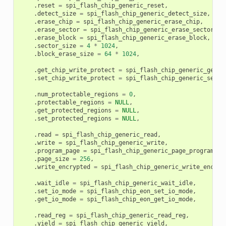
.
reset
=
spi_flash_chip_generic_reset
,
.
detect_size
=
spi_flash_chip_generic_detect_size
,
.
erase_chip
=
spi_flash_chip_generic_erase_chip
,
.
erase_sector
=
spi_flash_chip_generic_erase_sector
,
.
erase_block
=
spi_flash_chip_generic_erase_block
,
.
sector_size
=
4
*
1024
,
.
block_erase_size
=
64
*
1024
,
.
get_chip_write_protect
=
spi_flash_chip_generic_get_w
.
set_chip_write_protect
=
spi_flash_chip_generic_set_w
.
num_protectable_regions
=
0
,
.
protectable_regions
=
NULL
,
.
get_protected_regions
=
NULL
,
.
set_protected_regions
=
NULL
,
.
read
=
spi_flash_chip_generic_read
,
.
write
=
spi_flash_chip_generic_write
,
.
program_page
=
spi_flash_chip_generic_page_program
,
.
page_size
=
256
,
.
write_encrypted
=
spi_flash_chip_generic_write_encryp
.
wait_idle
=
spi_flash_chip_generic_wait_idle
,
.
set_io_mode
=
spi_flash_chip_eon_set_io_mode
,
.
get_io_mode
=
spi_flash_chip_eon_get_io_mode
,
.
read_reg
=
spi_flash_chip_generic_read_reg
,
.
yield
=
spi_flash_chip_generic_yield
,