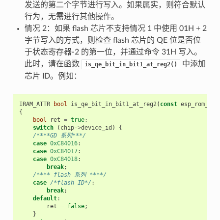
发送的第二个字节进行写入。如果属实，则符合默认
行为，无需进行其他操作。
情况 2：如果 flash 芯片不支持情况 1 中使用 01H + 2
字节写入的方式，则检查 flash 芯片的 QE 位是否位
于状态寄存器-2 的第一位，并通过命令 31H 写入。
此时，请在函数
中添加
is_qe_bit_in_bit1_at_reg2()
芯片 ID。例如：
IRAM_ATTR
bool
is_qe_bit_in_bit1_at_reg2
(
const
esp_rom_spi
{
bool
ret
=
true
;
switch
(
chip
->
device_id
)
{
/****GD 系列***/
case
0xC84016
:
case
0xC84017
:
case
0xC84018
:
break
;
/**** flash 系列 ****/
case
/*flash ID*/
:
break
;
default
:
ret
=
false
;
}