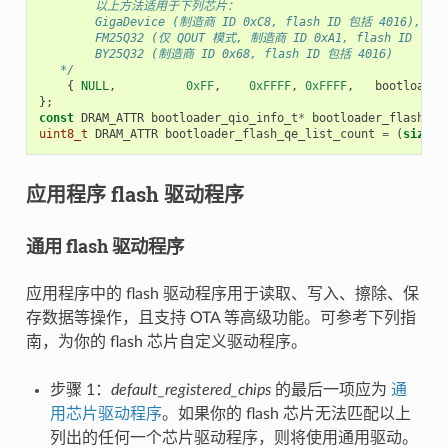
        以上方法适用于下列芯片：
        GigaDevice (制造商 ID 0xC8, flash ID 包括 4016),
        FM25Q32 (仅 QOUT 模式, 制造商 ID 0xA1, flash ID 包括 
        BY25Q32 (制造商 ID 0x68, flash ID 包括 4016)
   */
{
NULL
,
0xFF
,
0xFFFF
,
0xFFFF
,
bootloader
};
const
DRAM_ATTR
bootloader_qio_info_t
*
bootloader_flash_qe
uint8_t
DRAM_ATTR
bootloader_flash_qe_list_count
=
(
sizeof
应用程序 flash 驱动程序
通用 flash 驱动程序
应用程序中的 flash 驱动程序用于读取、写入、擦除、保
存数据等操作，且支持 OTA 等高级功能。可参考下列指
南，为你的 flash 芯片自定义驱动程序。
步骤 1：
default_registered_chips
的最后一项应为
通
用芯片驱动程序
。如果你的 flash 芯片无法匹配以上
列出的任何一个芯片驱动程序，则将使用通用驱动。