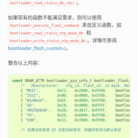
。
bootloader_read_status_8b_rdsr
如果现有的函数不能满足需求，则可以使用
来自定义函数，如
bootloader_execute_flash_command
和
bootloader_read_status_otp_mode_8b
。详情可参阅
bootloader_write_status_otp_mode_8b
bootloader_flash_custom.c
。
整合以上内容：
const
DRAM_ATTR
bootloader_qio_info_t
bootloader_flash_qe_
/*   Manufacturer,   mfg_id, flash_id, id mask, Read S
{
"MXIC"
,
0xC2
,
0x2000
,
0xFF00
,
bootloader
{
"ISSI"
,
0x9D
,
0x4000
,
0xCF00
,
bootloader
{
"WinBond"
,
0xEF
,
0x4000
,
0xFF00
,
bootloader
{
"GD"
,
0xC8
,
0x4000
,
0xFFFF
,
bootloader
{
"XM25QU64A"
,
0x20
,
0x3817
,
0xFFFF
,
bootloader
{
"TH"
,
0xCD
,
0x6000
,
0xFF00
,
bootloader
{
"EON"
,
0x1C
,
0x7000
,
0xFF00
,
bootloader
/* 如果没有其他 ID 匹配当前条目，则最终条目为默认条目