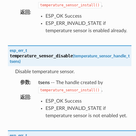
.
temperature_sensor_install()
返回
:
ESP_OK Success
ESP_ERR_INVALID_STATE if
temperature sensor is enabled already.
esp_err_t
temperature_sensor_disable
(
temperature_sensor_handle_t
tsens
)
Disable temperature sensor.
参数
:
tsens
-- The handle created by
.
temperature_sensor_install()
返回
:
ESP_OK Success
ESP_ERR_INVALID_STATE if
temperature sensor is not enabled yet.
esp_err_t