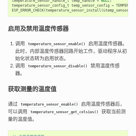
temperature_sensor_handle_t
temp_handle
=
NULL
;
temperature_sensor_config_t
temp_sensor_config
=
TEMPERATU
ESP_ERROR_CHECK
(
temperature_sensor_install
(
&
temp_sensor_co
启用及禁用温度传感器
调用
启用温度传感器。
temperature_sensor_enable()
此时，内部温度传感器回路开始工作，驱动程序从初
始化状态转为启用状态。
调用
禁用温度传感
temperature_sensor_disable()
器。
获取测量的温度值
通过
启用温度传感器后，
temperature_sensor_enable()
可以调用
获取当前测
temperature_sensor_get_celsius()
量的温度值。