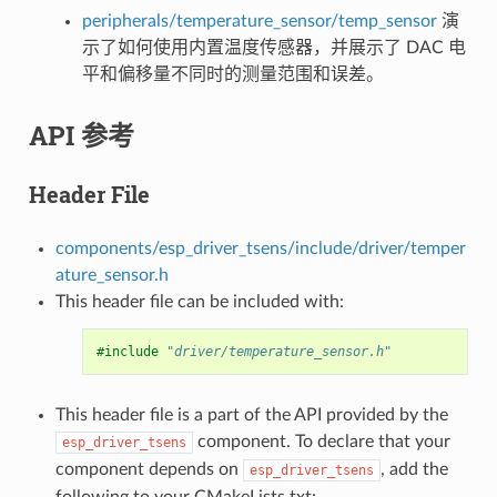
peripherals/temperature_sensor/temp_sensor
演
示了如何使用内置温度传感器，并展示了 DAC 电
平和偏移量不同时的测量范围和误差。
API 参考
Header File
components/esp_driver_tsens/include/driver/temper
ature_sensor.h
This header file can be included with:
#include
"driver/temperature_sensor.h"
This header file is a part of the API provided by the
component. To declare that your
esp_driver_tsens
component depends on
, add the
esp_driver_tsens
following to your CMakeLists.txt: