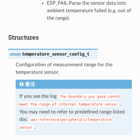
ESP_FAIL Parse the sensor data into
ambient temperature failed (e.g. out of
the range).
Structures
temperature_sensor_config_t
struct
Configuration of measurement range for the
temperature sensor.
备注
If you see the log
the
boundary
you
gave
cannot
.
meet
the
range
of
internal
temperature
sensor
You may need to refer to predefined range listed
doc
api-reference/peripherals/Temperature
.
sensor