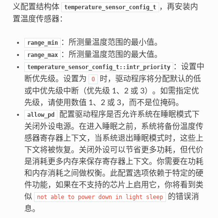
义配置结构体
，再安装内
temperature_sensor_config_t
置温度传感器：
：所测量温度范围的最小值。
range_min
：所测量温度范围的最大值。
range_max
：设置中
temperature_sensor_config_t::intr_priority
断优先级。设置为
时，驱动程序将分配默认的低
0
或中优先级中断（优先级 1、2 或 3）。如需指定优
先级，请使用数值 1、2 或 3，而不是位掩码。
配置驱动程序是否允许系统在睡眠模式下
allow_pd
关闭外设电源。在进入睡眠之前，系统将备份温度传
感器寄存器上下文，当系统退出睡眠模式时，这些上
下文将被恢复。关闭外设可以节省更多功耗，但代价
是消耗更多内存来保存寄存器上下文。你需要在功耗
和内存消耗之间做权衡。此配置选项依赖于特定的硬
件功能，如果在不支持的芯片上启用它，你将看到类
似
的错误消
not
able
to
power
down
in
light
sleep
息。