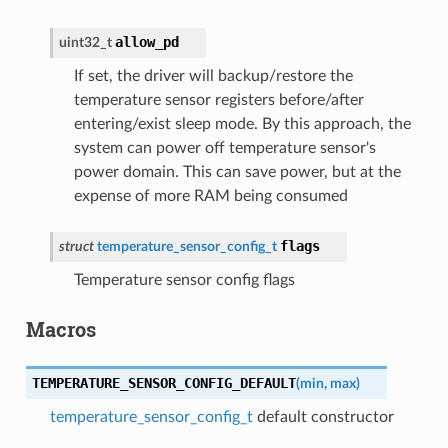
allow_pd
uint32_t
If set, the driver will backup/restore the
temperature sensor registers before/after
entering/exist sleep mode. By this approach, the
system can power off temperature sensor's
power domain. This can save power, but at the
expense of more RAM being consumed
flags
struct
temperature_sensor_config_t
Temperature sensor config flags
Macros
TEMPERATURE_SENSOR_CONFIG_DEFAULT
(
min
,
max
)
temperature_sensor_config_t
default constructor