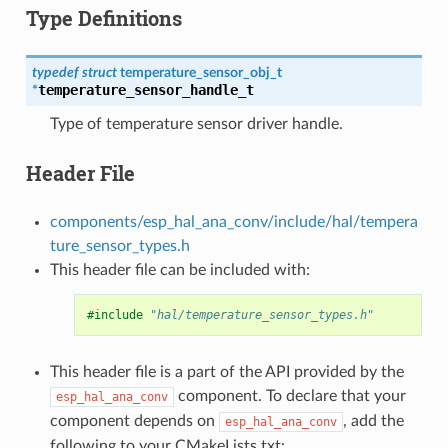
Type Definitions
typedef
struct
temperature_sensor_obj_t
temperature_sensor_handle_t
*
Type of temperature sensor driver handle.
Header File
components/esp_hal_ana_conv/include/hal/tempera
ture_sensor_types.h
This header file can be included with:
#include
"hal/temperature_sensor_types.h"
This header file is a part of the API provided by the
component. To declare that your
esp_hal_ana_conv
component depends on
, add the
esp_hal_ana_conv
following to your CMakeLists.txt: