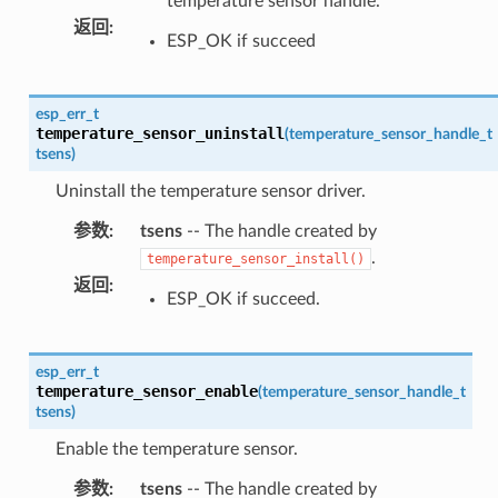
temperature sensor handle.
返回
:
ESP_OK if succeed
esp_err_t
temperature_sensor_uninstall
(
temperature_sensor_handle_t
tsens
)
Uninstall the temperature sensor driver.
参数
:
tsens
-- The handle created by
.
temperature_sensor_install()
返回
:
ESP_OK if succeed.
esp_err_t
temperature_sensor_enable
(
temperature_sensor_handle_t
tsens
)
Enable the temperature sensor.
参数
:
tsens
-- The handle created by