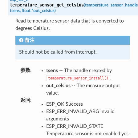
temperature_sensor_get_celsius
(
temperature_sensor_handle
tsens
,
float
*
out_celsius
)
Read temperature sensor data that is converted to
degrees Celsius.
备注
Should not be called from interrupt.
参数
:
tsens
-- The handle created by
.
temperature_sensor_install()
out_celsius
-- The measure output
value.
返回
:
ESP_OK Success
ESP_ERR_INVALID_ARG invalid
arguments
ESP_ERR_INVALID_STATE
Temperature sensor is not enabled yet.