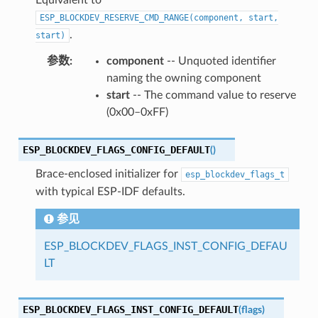
Equivalent to
ESP_BLOCKDEV_RESERVE_CMD_RANGE(component,
start,
.
start)
参数
:
component
-- Unquoted identifier
naming the owning component
start
-- The command value to reserve
(0x00–0xFF)
ESP_BLOCKDEV_FLAGS_CONFIG_DEFAULT
(
)
Brace-enclosed initializer for
esp_blockdev_flags_t
with typical ESP-IDF defaults.
参见
ESP_BLOCKDEV_FLAGS_INST_CONFIG_DEFAU
LT
ESP_BLOCKDEV_FLAGS_INST_CONFIG_DEFAULT
(
flags
)