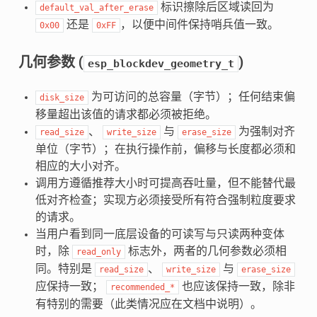
标识擦除后区域读回为
default_val_after_erase
还是
，以便中间件保持哨兵值一致。
0x00
0xFF
几何参数 (
)
esp_blockdev_geometry_t
为可访问的总容量（字节）；任何结束偏
disk_size
移量超出该值的请求都必须被拒绝。
、
与
为强制对齐
read_size
write_size
erase_size
单位（字节）；在执行操作前，偏移与长度都必须和
相应的大小对齐。
调用方遵循推荐大小时可提高吞吐量，但不能替代最
低对齐检查；实现方必须接受所有符合强制粒度要求
的请求。
当用户看到同一底层设备的可读写与只读两种变体
时，除
标志外，两者的几何参数必须相
read_only
同。特别是
、
与
read_size
write_size
erase_size
应保持一致；
也应该保持一致，除非
recommended_*
有特别的需要（此类情况应在文档中说明）。