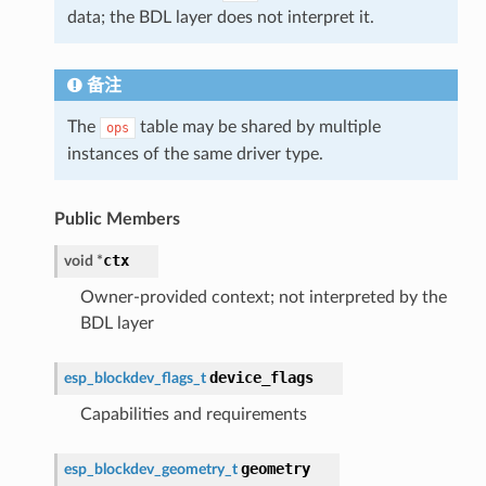
data; the BDL layer does not interpret it.
备注
The
table may be shared by multiple
ops
instances of the same driver type.
Public Members
ctx
void
*
Owner-provided context; not interpreted by the
BDL layer
device_flags
esp_blockdev_flags_t
Capabilities and requirements
geometry
esp_blockdev_geometry_t