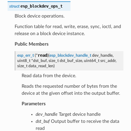
esp_blockdev_ops_t
struct
Block device operations.
Function table for read, write, erase, sync, ioctl, and
release on a block device instance.
Public Members
read
esp_err_t
(
*
)
(
esp_blockdev_handle_t
dev_handle
,
uint8_t
*
dst_buf
,
size_t
dst_buf_size
,
uint64_t
src_addr
,
size_t
data_read_len
)
Read data from the device.
Reads the requested number of bytes from the
device at the given offset into the output buffer.
Parameters
dev_handle
Target device handle
dst_buf
Output buffer to receive the data
read