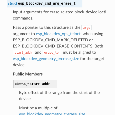
esp_blockdev_cmd_arg_erase_t
struct
Input arguments for erase-related block-device ioctl
commands.
Pass a pointer to this structure as the
args
argument to
esp_blockdev_ops_t::ioctl
when using
ESP_BLOCKDEV_CMD_MARK_DELETED or
ESP_BLOCKDEV_CMD_ERASE_CONTENTS. Both
and
must be aligned to
start_addr
erase_len
esp_blockdev_geometry_t::erase_size
for the target
device.
Public Members
start_addr
uint64_t
Byte offset of the range from the start of the
device.
Must be a multiple of
esp_blockdev_geometry_t::erase_size
.