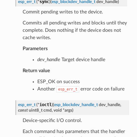
sync
esp_err_t
(
*
)
(
esp_blockdev_handle_t
dev_handle
)
Commit pending writes to the device.
Commits all pending writes and blocks until they
complete. Does nothing if the device does not
cache writes.
Parameters
dev_handle
Target device handle
Return value
ESP_OK on success
Another
error code on failure
esp_err_t
ioctl
esp_err_t
(
*
)
(
esp_blockdev_handle_t
dev_handle
,
const
uint8_t
cmd
,
void
*
args
)
Device-specific I/O control.
Each command has parameters that the handler