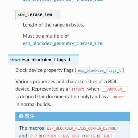
erase_len
size_t
Length of the range in bytes.
Must be a multiple of
esp_blockdev_geometry_t::erase_size
.
esp_blockdev_flags_t
struct
Block device property flags (
)
esp_blockdev_flags_t
Various properties and characteristics of a BDL
device. Represented as a
when
struct
__DOXYGEN__
is defined (for documentation only) and as a
union
in normal builds.
备注
The macros
ESP_BLOCKDEV_FLAGS_CONFIG_DEFAULT
and
ESP_BLOCKDEV_FLAGS_INST_CONFIG_DEFAULT