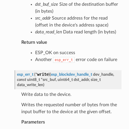
dst_buf_size
Size of the destination buffer
(in bytes)
src_addr
Source address for the read
(offset in the device's address space)
data_read_len
Data read length (in bytes)
Return value
ESP_OK on success
Another
error code on failure
esp_err_t
write
esp_err_t
(
*
)
(
esp_blockdev_handle_t
dev_handle
,
const
uint8_t
*
src_buf
,
uint64_t
dst_addr
,
size_t
data_write_len
)
Write data to the device.
Writes the requested number of bytes from the
input buffer to the device at the given offset.
Parameters