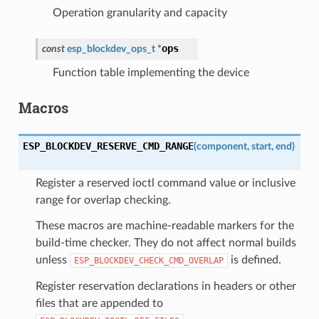
Operation granularity and capacity
ops
const
esp_blockdev_ops_t
*
Function table implementing the device
Macros
ESP_BLOCKDEV_RESERVE_CMD_RANGE
(
component
,
start
,
end
)
Register a reserved ioctl command value or inclusive
range for overlap checking.
These macros are machine-readable markers for the
build-time checker. They do not affect normal builds
unless
is defined.
ESP_BLOCKDEV_CHECK_CMD_OVERLAP
Register reservation declarations in headers or other
files that are appended to