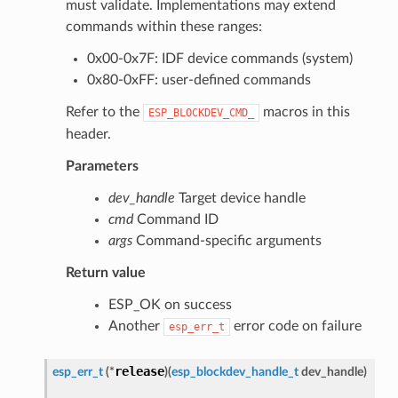
must validate. Implementations may extend
commands within these ranges:
0x00-0x7F: IDF device commands (system)
0x80-0xFF: user-defined commands
Refer to the
macros in this
ESP_BLOCKDEV_CMD_
header.
Parameters
dev_handle
Target device handle
cmd
Command ID
args
Command-specific arguments
Return value
ESP_OK on success
Another
error code on failure
esp_err_t
release
esp_err_t
(
*
)
(
esp_blockdev_handle_t
dev_handle
)