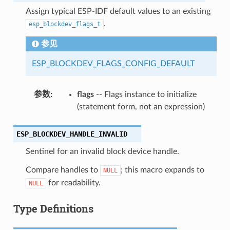
Assign typical ESP-IDF default values to an existing
.
esp_blockdev_flags_t
参见
ESP_BLOCKDEV_FLAGS_CONFIG_DEFAULT
参数
:
flags
-- Flags instance to initialize
(statement form, not an expression)
ESP_BLOCKDEV_HANDLE_INVALID
Sentinel for an invalid block device handle.
Compare handles to
; this macro expands to
NULL
for readability.
NULL
Type Definitions