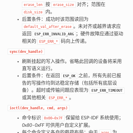
按
对齐；范围在
erase_len
erase_size
内。
disk_size
后置条件：成功时该范围读回为
。未对齐或越界请求应
default_val_after_erase
返回
；硬件故障应通过驱动
ESP_ERR_INVALID_ARG
相关的
码向上传递。
ESP_ERR_*
sync(dev_handle)
刷新挂起的写入操作。省略此回调的设备将采用
直写语义运行。
后置条件：在返回
之前，所有先前已报
ESP_OK
告的写操作均到达稳定存储（包括所有底层设
备）。超时或传输问题应表现为
ESP_ERR_TIMEOUT
或其他相关
。
ESP_ERR_*
ioctl(dev_handle,
cmd,
args)
命令标识
保留给 ESP-IDF 系统使用；
0x00–0x7F
0x80–0xFF
可供用户自定义扩展。
每个命令定义各自的载荷布局；由于
为
args