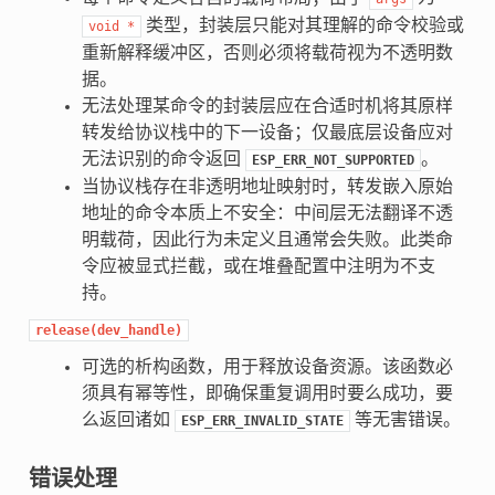
类型，封装层只能对其理解的命令校验或
void
*
重新解释缓冲区，否则必须将载荷视为不透明数
据。
无法处理某命令的封装层应在合适时机将其原样
转发给协议栈中的下一设备；仅最底层设备应对
无法识别的命令返回
。
ESP_ERR_NOT_SUPPORTED
当协议栈存在非透明地址映射时，转发嵌入原始
地址的命令本质上不安全：中间层无法翻译不透
明载荷，因此行为未定义且通常会失败。此类命
令应被显式拦截，或在堆叠配置中注明为不支
持。
release(dev_handle)
可选的析构函数，用于释放设备资源。该函数必
须具有幂等性，即确保重复调用时要么成功，要
么返回诸如
等无害错误。
ESP_ERR_INVALID_STATE
错误处理