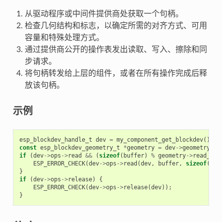
从驱动程序或中间件提供商处获取一个句柄。
检查几何结构和标志，以确定所需的对齐方式、可用
容量和特殊处理方式。
通过提供商公开的操作表发出读取、写入、擦除和同
步请求。
将句柄转发给上层的组件，或者在所有操作完成后释
放该句柄。
示例
esp_blockdev_handle_t
dev
=
my_component_get_blockdev
();
const
esp_blockdev_geometry_t
*
geometry
=
dev
->
geometry
;
if
(
dev
->
ops
->
read
&&
(
sizeof
(
buffer
)
%
geometry
->
read_siz
ESP_ERROR_CHECK
(
dev
->
ops
->
read
(
dev
,
buffer
,
sizeof
(
buf
}
if
(
dev
->
ops
->
release
)
{
ESP_ERROR_CHECK
(
dev
->
ops
->
release
(
dev
));
}