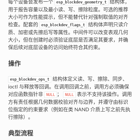
每个设备会发布一个
结构体，
esp_blockdev_geometry_t
用于报告容量以及最小读、写、擦除粒度。可选的推荐
大小可作为性能提示，但不能替代针对强制取值的对齐
检查。配套的
结构体声明只读介
esp_blockdev_flags_t
质、加密或先擦后写等属性。中间件可以改变表观几何
大小，但在创建时必须验证底层是否满足其要求，并确
保后续对底层设备的访问始终符合其约束。
操作
结构体定义读、写、擦除、同步、
esp_blockdev_ops_t
ioctl 与释放等回调。在调用回调之前，调用方必须确保
对应函数指针非
；
表示不支持该操作。调用
NULL
NULL
方有责任根据几何数据校验对齐与边界，并遵守由标识
位指定的约束要求（例如在类 NAND 介质上写之前先执
行擦除）。
典型流程