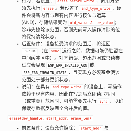
行为：若设置了
，调用方必
erase_before_write
须先执行
。若设置了
，硬
erase
and_type_write
件会将新内容与现有内容进行按位与运算
(AND)，存储结果变为
；
old_value
&
new_value
除非先擦除该范围，否则先前写入操作清除的位
将保持清除状态。
后置条件：设备接受请求的范围后，将返回
（在
运行之前，数据可能仍驻留在
ESP_OK
sync
中间缓冲区中）。对齐错误、超出范围或只读尝
试应会显现
或
ESP_ERR_INVALID_ARG
，且实现方必须避免使该
ESP_ERR_INVALID_STATE
范围处于部分更新状态。
说明：在具有
的设备上，写操作
and_type_write
依赖于现有内容，因此在写之后立即读取相同
（或重叠）范围时，可能需要先执行
，以确
sync
保缓存数据反映完全合并后的值。
erase(dev_handle,
start_addr,
erase_len)
前置条件：设备允许擦除；
与
start_addr