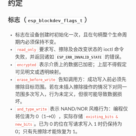
约定
标志（
）
esp_blockdev_flags_t
标志在设备创建时初始化一次，且在句柄整个生命周
期内必须保持不变。
要求写、擦除及会改变状态的 ioctl 命令
read_only
失败，并返回诸如
的错误。
ESP_ERR_INVALID_STATE
表示介质上的数据已加密；上层不得假定
encrypted
可见明文或透明映射。
告知调用方：成功写入前必须先
erase_before_write
擦除目标范围。若在未插入擦除操作的情况下对同一
范围多次写入，行为未定义，但很可能导致数据损
坏。
表示 NAND/NOR 风格行为：编程仅
and_type_write
将位清为 0（1→0），实际存储
existing_bits
&
。已为 0 的位在写请求写入 1 时仍保持为
new_bits
0；只有先擦除才能恢复为 1。