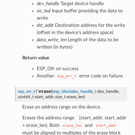
dev_handle
Target device handle
src_buf
Input buffer providing the data to
write
dst_addr
Destination address for the write
(offset in the device's address space)
data_write_len
Length of the data to be
written (in bytes)
Return value
ESP_OK on success
Another
error code on failure
esp_err_t
erase
esp_err_t
(
*
)
(
esp_blockdev_handle_t
dev_handle
,
uint64_t
start_addr
,
size_t
erase_len
)
Erase an address range on the device.
Erases the address range
[start_addr, start_addr
+ erase_len). Both
and
erase_len
start_addr
must be aligned to multiples of the erase block