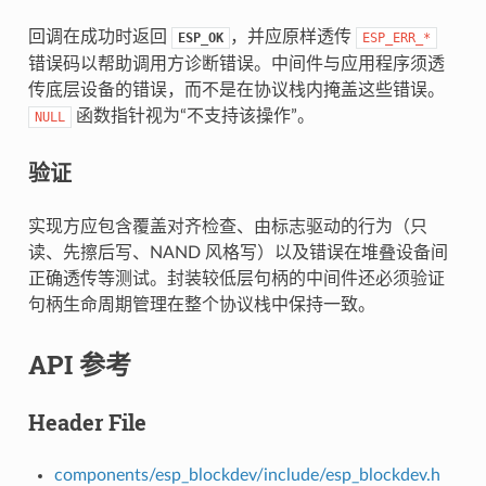
回调在成功时返回
，并应原样透传
ESP_OK
ESP_ERR_*
错误码以帮助调用方诊断错误。中间件与应用程序须透
传底层设备的错误，而不是在协议栈内掩盖这些错误。
函数指针视为“不支持该操作”。
NULL
验证
实现方应包含覆盖对齐检查、由标志驱动的行为（只
读、先擦后写、NAND 风格写）以及错误在堆叠设备间
正确透传等测试。封装较低层句柄的中间件还必须验证
句柄生命周期管理在整个协议栈中保持一致。
API 参考
Header File
components/esp_blockdev/include/esp_blockdev.h