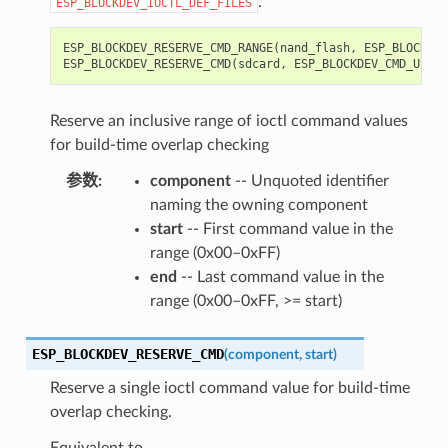
.
ESP_BLOCKDEV_IOCTL_DEF_FILES
ESP_BLOCKDEV_RESERVE_CMD_RANGE
(
nand_flash
,
ESP_BLOCKDEV
ESP_BLOCKDEV_RESERVE_CMD
(
sdcard
,
ESP_BLOCKDEV_CMD_USER_
Reserve an inclusive range of ioctl command values
for build-time overlap checking
参数
:
component
-- Unquoted identifier
naming the owning component
start
-- First command value in the
range (0x00–0xFF)
end
-- Last command value in the
range (0x00–0xFF, >= start)
ESP_BLOCKDEV_RESERVE_CMD
(
component
,
start
)
Reserve a single ioctl command value for build-time
overlap checking.