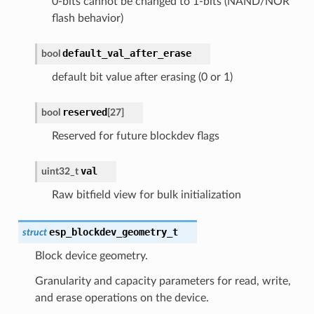
0-bits cannot be changed to 1-bits (NAND/NOR
flash behavior)
default_val_after_erase
bool
default bit value after erasing (0 or 1)
reserved
bool
[
27
]
Reserved for future blockdev flags
val
uint32_t
Raw bitfield view for bulk initialization
esp_blockdev_geometry_t
struct
Block device geometry.
Granularity and capacity parameters for read, write,
and erase operations on the device.