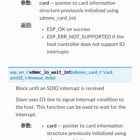
参数
:
card
-- pointer to card information
structure previously initialized using
sdmmc_card_init
返回
:
ESP_OK on success
ESP_ERR_NOT_SUPPORTED if the
host controller does not support IO
interrupts
sdmmc_io_wait_int
esp_err_t
(
sdmmc_card_t
*
card
,
uint32_t
timeout_ticks
)
Block until an SDIO interrupt is received
Slave uses D1 line to signal interrupt condition to
the host. This function can be used to wait for the
interrupt.
参数
:
card
-- pointer to card information
structure previously initialized using