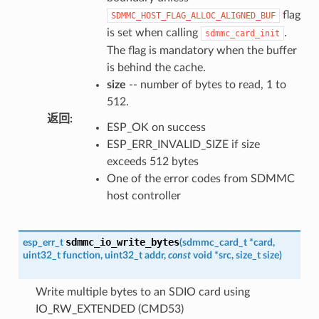
flag
SDMMC_HOST_FLAG_ALLOC_ALIGNED_BUF
is set when calling
.
sdmmc_card_init
The flag is mandatory when the buffer
is behind the cache.
size
-- number of bytes to read, 1 to
512.
返回
:
ESP_OK on success
ESP_ERR_INVALID_SIZE if size
exceeds 512 bytes
One of the error codes from SDMMC
host controller
sdmmc_io_write_bytes
esp_err_t
(
sdmmc_card_t
*
card
,
uint32_t
function
,
uint32_t
addr
,
const
void
*
src
,
size_t
size
)
Write multiple bytes to an SDIO card using
IO_RW_EXTENDED (CMD53)