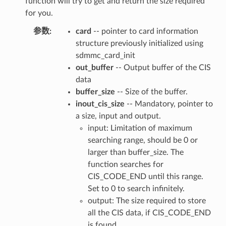
function will try to get and return the size required
for you.
参数
:
card
-- pointer to card information
structure previously initialized using
sdmmc_card_init
out_buffer
-- Output buffer of the CIS
data
buffer_size
-- Size of the buffer.
inout_cis_size
-- Mandatory, pointer to
a size, input and output.
input: Limitation of maximum
searching range, should be 0 or
larger than buffer_size. The
function searches for
CIS_CODE_END until this range.
Set to 0 to search infinitely.
output: The size required to store
all the CIS data, if CIS_CODE_END
is found.