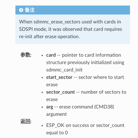
备注
When sdmmc_erase_sectors used with cards in
SDSPI mode, it was observed that card requires
re-init after erase operation.
参数
:
card
-- pointer to card information
structure previously initialized using
sdmmc_card_init
start_sector
-- sector where to start
erase
sector_count
-- number of sectors to
erase
arg
-- erase command (CMD38)
argument
返回
:
ESP_OK on success or sector_count
equal to 0