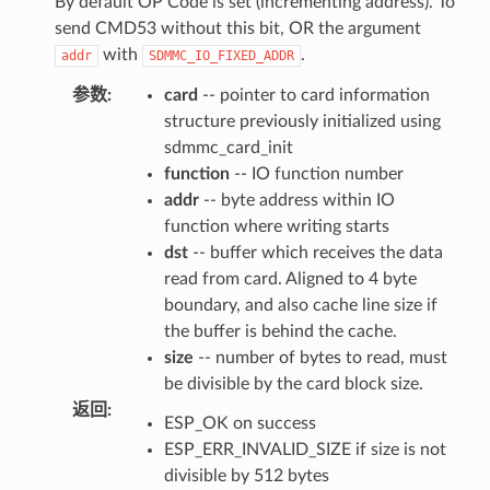
By default OP Code is set (incrementing address). To
send CMD53 without this bit, OR the argument
with
.
addr
SDMMC_IO_FIXED_ADDR
参数
:
card
-- pointer to card information
structure previously initialized using
sdmmc_card_init
function
-- IO function number
addr
-- byte address within IO
function where writing starts
dst
-- buffer which receives the data
read from card. Aligned to 4 byte
boundary, and also cache line size if
the buffer is behind the cache.
size
-- number of bytes to read, must
be divisible by the card block size.
返回
:
ESP_OK on success
ESP_ERR_INVALID_SIZE if size is not
divisible by 512 bytes