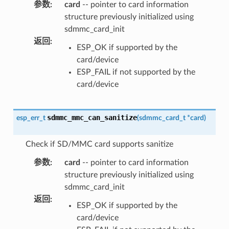
参数
:
card
-- pointer to card information
structure previously initialized using
sdmmc_card_init
返回
:
ESP_OK if supported by the
card/device
ESP_FAIL if not supported by the
card/device
sdmmc_mmc_can_sanitize
esp_err_t
(
sdmmc_card_t
*
card
)
Check if SD/MMC card supports sanitize
参数
:
card
-- pointer to card information
structure previously initialized using
sdmmc_card_init
返回
:
ESP_OK if supported by the
card/device