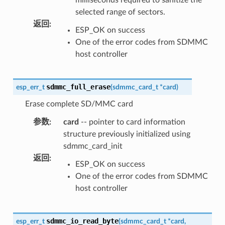
selected range of sectors.
返回
:
ESP_OK on success
One of the error codes from SDMMC
host controller
sdmmc_full_erase
esp_err_t
(
sdmmc_card_t
*
card
)
Erase complete SD/MMC card
参数
:
card
-- pointer to card information
structure previously initialized using
sdmmc_card_init
返回
:
ESP_OK on success
One of the error codes from SDMMC
host controller
sdmmc_io_read_byte
esp_err_t
(
sdmmc_card_t
*
card
,