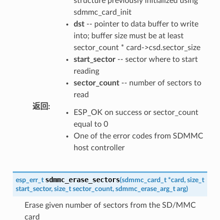
structure previously initialized using
sdmmc_card_init
dst
-- pointer to data buffer to write
into; buffer size must be at least
sector_count * card->csd.sector_size
start_sector
-- sector where to start
reading
sector_count
-- number of sectors to
read
返回
:
ESP_OK on success or sector_count
equal to 0
One of the error codes from SDMMC
host controller
sdmmc_erase_sectors
esp_err_t
(
sdmmc_card_t
*
card
,
size_t
start_sector
,
size_t
sector_count
,
sdmmc_erase_arg_t
arg
)
Erase given number of sectors from the SD/MMC
card