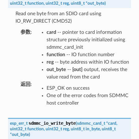
uint32_t
function
,
uint32_t
reg
,
uint8_t
*
out_byte
)
Read one byte from an SDIO card using
IO_RW_DIRECT (CMD52)
参数
:
card
-- pointer to card information
structure previously initialized using
sdmmc_card_init
function
-- IO function number
reg
-- byte address within IO function
out_byte
--
[out]
output, receives the
value read from the card
返回
:
ESP_OK on success
One of the error codes from SDMMC
host controller
sdmmc_io_write_byte
esp_err_t
(
sdmmc_card_t
*
card
,
uint32_t
function
,
uint32_t
reg
,
uint8_t
in_byte
,
uint8_t
*
out_byte
)