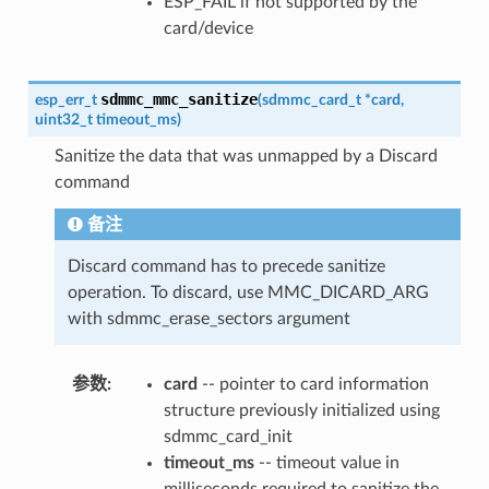
ESP_FAIL if not supported by the
card/device
sdmmc_mmc_sanitize
esp_err_t
(
sdmmc_card_t
*
card
,
uint32_t
timeout_ms
)
Sanitize the data that was unmapped by a Discard
command
备注
Discard command has to precede sanitize
operation. To discard, use MMC_DICARD_ARG
with sdmmc_erase_sectors argument
参数
:
card
-- pointer to card information
structure previously initialized using
sdmmc_card_init
timeout_ms
-- timeout value in
milliseconds required to sanitize the