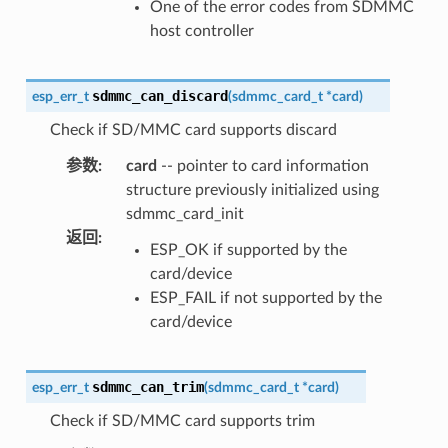
One of the error codes from SDMMC
host controller
sdmmc_can_discard
esp_err_t
(
sdmmc_card_t
*
card
)
Check if SD/MMC card supports discard
参数
:
card
-- pointer to card information
structure previously initialized using
sdmmc_card_init
返回
:
ESP_OK if supported by the
card/device
ESP_FAIL if not supported by the
card/device
sdmmc_can_trim
esp_err_t
(
sdmmc_card_t
*
card
)
Check if SD/MMC card supports trim