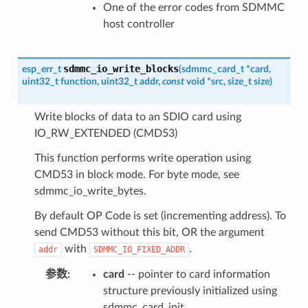
One of the error codes from SDMMC
host controller
sdmmc_io_write_blocks
esp_err_t
(
sdmmc_card_t
*
card
,
uint32_t
function
,
uint32_t
addr
,
const
void
*
src
,
size_t
size
)
Write blocks of data to an SDIO card using
IO_RW_EXTENDED (CMD53)
This function performs write operation using
CMD53 in block mode. For byte mode, see
sdmmc_io_write_bytes.
By default OP Code is set (incrementing address). To
send CMD53 without this bit, OR the argument
with
.
addr
SDMMC_IO_FIXED_ADDR
参数
:
card
-- pointer to card information
structure previously initialized using
sdmmc_card_init