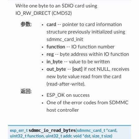
Write one byte to an SDIO card using
IO_RW_DIRECT (CMD52)
参数
:
card
-- pointer to card information
structure previously initialized using
sdmmc_card_init
function
-- IO function number
reg
-- byte address within IO function
in_byte
-- value to be written
out_byte
--
[out]
if not NULL, receives
new byte value read from the card
(read-after-write).
返回
:
ESP_OK on success
One of the error codes from SDMMC
host controller
sdmmc_io_read_bytes
esp_err_t
(
sdmmc_card_t
*
card
,
uint32_t
function
,
uint32_t
addr
,
void
*
dst
,
size_t
size
)