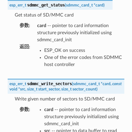
sdmmc_get_status
esp_err_t
(
sdmmc_card_t
*
card
)
Get status of SD/MMC card
参数
:
card
-- pointer to card information
structure previously initialized using
sdmmc_card_init
返回
:
ESP_OK on success
One of the error codes from SDMMC
host controller
sdmmc_write_sectors
esp_err_t
(
sdmmc_card_t
*
card
,
const
void
*
src
,
size_t
start_sector
,
size_t
sector_count
)
Write given number of sectors to SD/MMC card
参数
:
card
-- pointer to card information
structure previously initialized using
sdmmc_card_init
src
-- pointer to data buffer to read