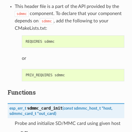
This header file is a part of the API provided by the
component. To declare that your component
sdmmc
depends on
, add the following to your
sdmmc
CMakeLists.txt:
or
Functions
sdmmc_card_init
esp_err_t
(
const
sdmmc_host_t
*
host
,
sdmmc_card_t
*
out_card
)
Probe and initialize SD/MMC card using given host