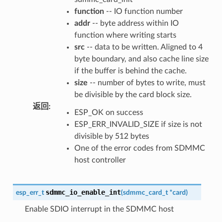
function
-- IO function number
addr
-- byte address within IO
function where writing starts
src
-- data to be written. Aligned to 4
byte boundary, and also cache line size
if the buffer is behind the cache.
size
-- number of bytes to write, must
be divisible by the card block size.
返回
:
ESP_OK on success
ESP_ERR_INVALID_SIZE if size is not
divisible by 512 bytes
One of the error codes from SDMMC
host controller
sdmmc_io_enable_int
esp_err_t
(
sdmmc_card_t
*
card
)
Enable SDIO interrupt in the SDMMC host