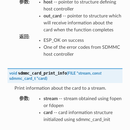
参数
:
host
-- pointer to structure defining
host controller
out_card
-- pointer to structure which
will receive information about the
card when the function completes
返回
:
ESP_OK on success
One of the error codes from SDMMC
host controller
sdmmc_card_print_info
void
(
FILE
*
stream
,
const
sdmmc_card_t
*
card
)
Print information about the card to a stream.
参数
:
stream
-- stream obtained using fopen
or fdopen
card
-- card information structure
initialized using sdmmc_card_init