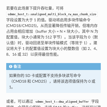
若要在此场景下提升吞吐量，可将
sdmmc_host_t::unaligned_multi_block_rw_max_chunk_size
字段设置为大于 1 的值。驱动将启用多块传输命令
(CMD18/CMD25)，从而显著降低传输开销，但堆内存
占用会相应增加（buffer 大小 = N × 块大小，其中 N 为
配置值，块大小通常为 512 字节）。当该字段为 0（默
认值）时，驱动回退至单块传输模式（等效于 1）。建
议将大于 1 的配置值设置为块大小的整数倍（如 2、4、
8、16 或 32）以获得最佳性能。
备注
如果你的 SD 卡或配置不支持多块读写命令
（CMD18 和 CMD25），请将该选项值保持为 0 或
1。
或者，可以通过
字段
sdmmc_host_t::dma_aligned_buffer