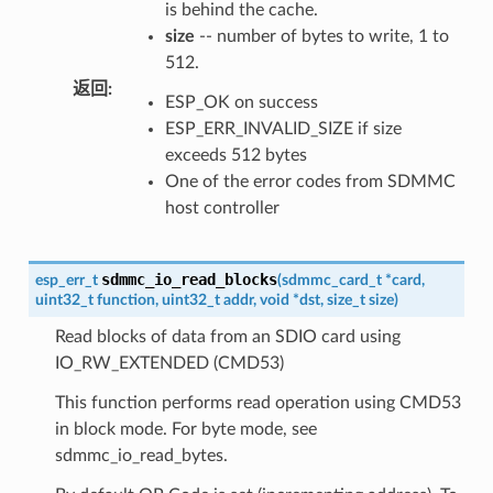
is behind the cache.
size
-- number of bytes to write, 1 to
512.
返回
:
ESP_OK on success
ESP_ERR_INVALID_SIZE if size
exceeds 512 bytes
One of the error codes from SDMMC
host controller
sdmmc_io_read_blocks
esp_err_t
(
sdmmc_card_t
*
card
,
uint32_t
function
,
uint32_t
addr
,
void
*
dst
,
size_t
size
)
Read blocks of data from an SDIO card using
IO_RW_EXTENDED (CMD53)
This function performs read operation using CMD53
in block mode. For byte mode, see
sdmmc_io_read_bytes.