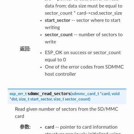
data from; data size must be equal to
sector_count * card->csd.sector_size
start_sector
-- sector where to start
writing
sector_count
-- number of sectors to
write
返回
:
ESP_OK on success or sector_count
equal to 0
One of the error codes from SDMMC
host controller
sdmmc_read_sectors
esp_err_t
(
sdmmc_card_t
*
card
,
void
*
dst
,
size_t
start_sector
,
size_t
sector_count
)
Read given number of sectors from the SD/MMC
card
参数
:
card
-- pointer to card information