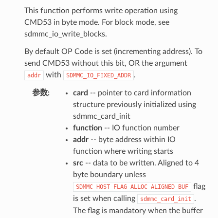
This function performs write operation using
CMD53 in byte mode. For block mode, see
sdmmc_io_write_blocks.
By default OP Code is set (incrementing address). To
send CMD53 without this bit, OR the argument
with
.
addr
SDMMC_IO_FIXED_ADDR
参数
:
card
-- pointer to card information
structure previously initialized using
sdmmc_card_init
function
-- IO function number
addr
-- byte address within IO
function where writing starts
src
-- data to be written. Aligned to 4
byte boundary unless
flag
SDMMC_HOST_FLAG_ALLOC_ALIGNED_BUF
is set when calling
.
sdmmc_card_init
The flag is mandatory when the buffer