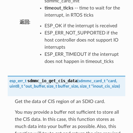
sdmmc_card_init
timeout_ticks
-- time to wait for the
interrupt, in RTOS ticks
返回
:
ESP_OK if the interrupt is received
ESP_ERR_NOT_SUPPORTED if the
host controller does not support IO
interrupts
ESP_ERR_TIMEOUT if the interrupt
does not happen in timeout_ticks
sdmmc_io_get_cis_data
esp_err_t
(
sdmmc_card_t
*
card
,
uint8_t
*
out_buffer
,
size_t
buffer_size
,
size_t
*
inout_cis_size
)
Get the data of CIS region of an SDIO card.
You may provide a buffer not sufficient to store all
the CIS data. In this case, this function stores as
much data into your buffer as possible. Also, this