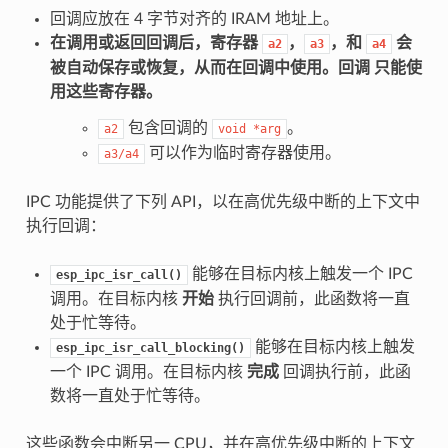
回调应放在 4 字节对齐的 IRAM 地址上。
在调用或返回回调后，寄存器
，
，和
会
a2
a3
a4
被自动保存或恢复，从而在回调中使用。回调
只能使
用这些寄存器
。
包含回调的
。
a2
void
*arg
可以作为临时寄存器使用。
a3/a4
IPC 功能提供了下列 API，以在高优先级中断的上下文中
执行回调：
能够在目标内核上触发一个 IPC
esp_ipc_isr_call()
调用。在目标内核
开始
执行回调前，此函数将一直
处于忙等待。
能够在目标内核上触发
esp_ipc_isr_call_blocking()
一个 IPC 调用。在目标内核
完成
回调执行前，此函
数将一直处于忙等待。
这些函数会中断另一 CPU，并在高优先级中断的上下文