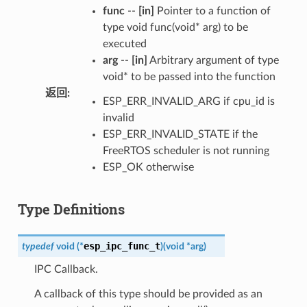
func
--
[in]
Pointer to a function of
type void func(void* arg) to be
executed
arg
--
[in]
Arbitrary argument of type
void* to be passed into the function
返回
:
ESP_ERR_INVALID_ARG if cpu_id is
invalid
ESP_ERR_INVALID_STATE if the
FreeRTOS scheduler is not running
ESP_OK otherwise
Type Definitions
esp_ipc_func_t
typedef
void
(
*
)
(
void
*
arg
)
IPC Callback.
A callback of this type should be provided as an