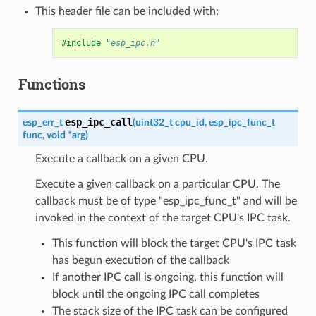
This header file can be included with:
#include
"esp_ipc.h"
Functions
esp_ipc_call
esp_err_t
(
uint32_t
cpu_id
,
esp_ipc_func_t
func
,
void
*
arg
)
Execute a callback on a given CPU.
Execute a given callback on a particular CPU. The
callback must be of type "esp_ipc_func_t" and will be
invoked in the context of the target CPU's IPC task.
This function will block the target CPU's IPC task
has begun execution of the callback
If another IPC call is ongoing, this function will
block until the ongoing IPC call completes
The stack size of the IPC task can be configured