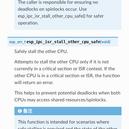
The caller is responsible for ensuring no
deadlocks on spinlocks occur. Use
esp_ipc_isr_stall_other_cpu_safe() for safer
operation.
esp_ipc_isr_stall_other_cpu_safe
esp_err_t
(
void
)
Safely stall the other CPU.
Attempts to stall the other CPU only if it is not
currently in a critical section or ISR context. If the
other CPU is in a critical section or ISR, the function
will return an error.
This helps to prevent potential deadlocks when both
CPUs may access shared resources/spinlocks.
备注
This function is intended for scenarios where
safe stalling is required and the state of the other