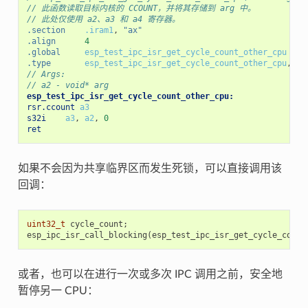
// 此函数读取目标内核的 CCOUNT，并将其存储到 arg 中。
// 此处仅使用 a2、a3 和 a4 寄存器。
.section
.iram1
,
"ax"
.align
4
.global
esp_test_ipc_isr_get_cycle_count_other_cpu
.type
esp_test_ipc_isr_get_cycle_count_other_cpu
,
@f
// Args:
// a2 - void* arg
esp_test_ipc_isr_get_cycle_count_other_cpu:
rsr.ccount
a3
s32i
a3
,
a2
,
0
ret
如果不会因为共享临界区而发生死锁，可以直接调用该
回调：
uint32_t
cycle_count
;
esp_ipc_isr_call_blocking
(
esp_test_ipc_isr_get_cycle_count
或者，也可以在进行一次或多次 IPC 调用之前，安全地
暂停另一 CPU：