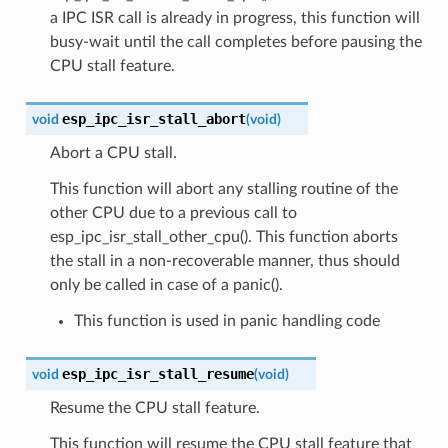
a IPC ISR call is already in progress, this function will
busy-wait until the call completes before pausing the
CPU stall feature.
esp_ipc_isr_stall_abort
void
(
void
)
Abort a CPU stall.
This function will abort any stalling routine of the
other CPU due to a previous call to
esp_ipc_isr_stall_other_cpu(). This function aborts
the stall in a non-recoverable manner, thus should
only be called in case of a panic().
This function is used in panic handling code
esp_ipc_isr_stall_resume
void
(
void
)
Resume the CPU stall feature.
This function will resume the CPU stall feature that