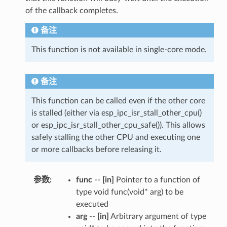
of the callback completes.
备注
This function is not available in single-core mode.
备注
This function can be called even if the other core
is stalled (either via esp_ipc_isr_stall_other_cpu()
or esp_ipc_isr_stall_other_cpu_safe()). This allows
safely stalling the other CPU and executing one
or more callbacks before releasing it.
参数
:
func
--
[in]
Pointer to a function of
type void func(void* arg) to be
executed
arg
--
[in]
Arbitrary argument of type