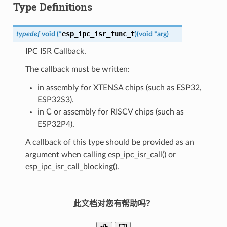
Type Definitions
esp_ipc_isr_func_t
typedef
void
(
*
)
(
void
*
arg
)
IPC ISR Callback.
The callback must be written:
in assembly for XTENSA chips (such as ESP32,
ESP32S3).
in C or assembly for RISCV chips (such as
ESP32P4).
A callback of this type should be provided as an
argument when calling esp_ipc_isr_call() or
esp_ipc_isr_call_blocking().
此文档对您有帮助吗？