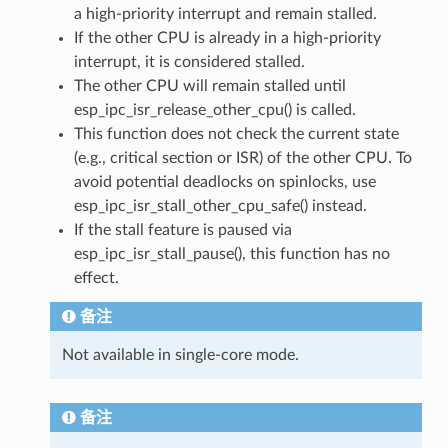
a high-priority interrupt and remain stalled.
If the other CPU is already in a high-priority
interrupt, it is considered stalled.
The other CPU will remain stalled until
esp_ipc_isr_release_other_cpu() is called.
This function does not check the current state
(e.g., critical section or ISR) of the other CPU. To
avoid potential deadlocks on spinlocks, use
esp_ipc_isr_stall_other_cpu_safe() instead.
If the stall feature is paused via
esp_ipc_isr_stall_pause(), this function has no
effect.
备注
Not available in single-core mode.
备注