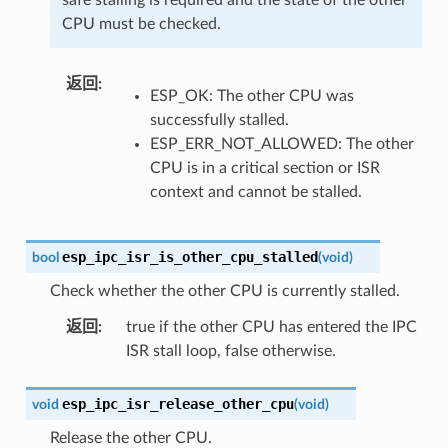
CPU must be checked.
返回
:
ESP_OK: The other CPU was
successfully stalled.
ESP_ERR_NOT_ALLOWED: The other
CPU is in a critical section or ISR
context and cannot be stalled.
esp_ipc_isr_is_other_cpu_stalled
bool
(
void
)
Check whether the other CPU is currently stalled.
返回
:
true if the other CPU has entered the IPC
ISR stall loop, false otherwise.
esp_ipc_isr_release_other_cpu
void
(
void
)
Release the other CPU.