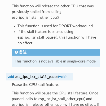
This function will release the other CPU that was
previously stalled from calling
esp_ipc_isr_stall_other_cpu()
This function is used for DPORT workaround.
If the stall feature is paused using
esp_ipc_isr_stall_pause(), this function will have
no effect
备注
This function is not available in single-core mode.
esp_ipc_isr_stall_pause
void
(
void
)
Puase the CPU stall feature.
This function will pause the CPU stall feature. Once
paused, calls to esp_ipc_isr_stall_other_cpu() and
esp_ipc_isr_release_other_cpu() will have no effect. If