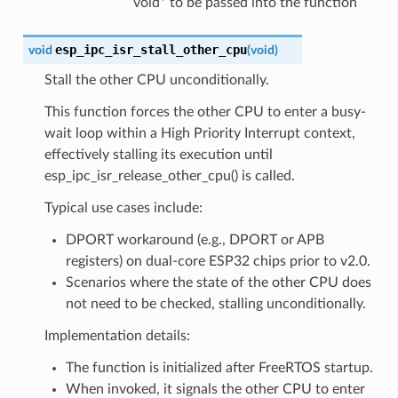
void* to be passed into the function
esp_ipc_isr_stall_other_cpu
void
(
void
)
Stall the other CPU unconditionally.
This function forces the other CPU to enter a busy-
wait loop within a High Priority Interrupt context,
effectively stalling its execution until
esp_ipc_isr_release_other_cpu() is called.
Typical use cases include:
DPORT workaround (e.g., DPORT or APB
registers) on dual-core ESP32 chips prior to v2.0.
Scenarios where the state of the other CPU does
not need to be checked, stalling unconditionally.
Implementation details:
The function is initialized after FreeRTOS startup.
When invoked, it signals the other CPU to enter