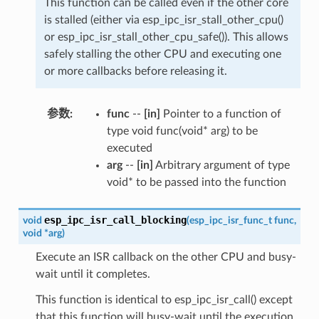
This function can be called even if the other core
is stalled (either via esp_ipc_isr_stall_other_cpu()
or esp_ipc_isr_stall_other_cpu_safe()). This allows
safely stalling the other CPU and executing one
or more callbacks before releasing it.
参数
:
func
--
[in]
Pointer to a function of
type void func(void* arg) to be
executed
arg
--
[in]
Arbitrary argument of type
void* to be passed into the function
esp_ipc_isr_call_blocking
void
(
esp_ipc_isr_func_t
func
,
void
*
arg
)
Execute an ISR callback on the other CPU and busy-
wait until it completes.
This function is identical to esp_ipc_isr_call() except
that this function will busy-wait until the execution