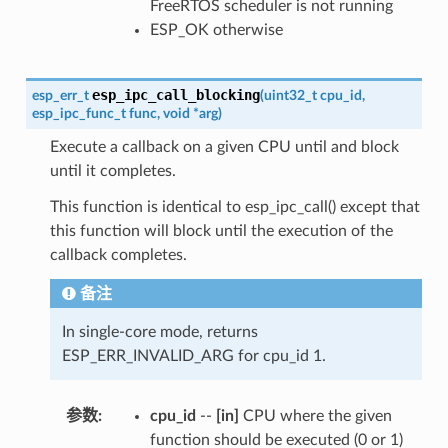
FreeRTOS scheduler is not running
ESP_OK otherwise
esp_ipc_call_blocking
esp_err_t
(
uint32_t
cpu_id
,
esp_ipc_func_t
func
,
void
*
arg
)
Execute a callback on a given CPU until and block
until it completes.
This function is identical to esp_ipc_call() except that
this function will block until the execution of the
callback completes.
备注
In single-core mode, returns
ESP_ERR_INVALID_ARG for cpu_id 1.
参数
:
cpu_id
--
[in]
CPU where the given
function should be executed (0 or 1)