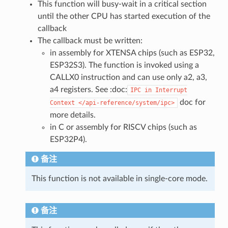
This function will busy-wait in a critical section
until the other CPU has started execution of the
callback
The callback must be written:
in assembly for XTENSA chips (such as ESP32,
ESP32S3). The function is invoked using a
CALLX0 instruction and can use only a2, a3,
a4 registers. See :doc:
IPC
in
Interrupt
doc for
Context
</api-reference/system/ipc>
more details.
in C or assembly for RISCV chips (such as
ESP32P4).
备注
This function is not available in single-core mode.
备注