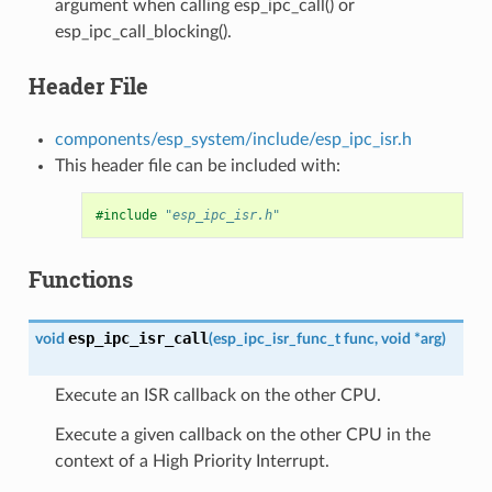
argument when calling esp_ipc_call() or
esp_ipc_call_blocking().
Header File
components/esp_system/include/esp_ipc_isr.h
This header file can be included with:
#include
"esp_ipc_isr.h"
Functions
esp_ipc_isr_call
void
(
esp_ipc_isr_func_t
func
,
void
*
arg
)
Execute an ISR callback on the other CPU.
Execute a given callback on the other CPU in the
context of a High Priority Interrupt.