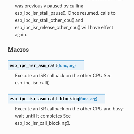
was previously paused by calling
esp_ipc_isr_stall_pause(). Once resumed, calls to
esp_ipc_isr_stall_other_cpu() and
esp_ipc_isr_release_other_cpu() will have effect
again.
Macros
esp_ipc_isr_asm_call
(
func
,
arg
)
Execute an ISR callback on the other CPU See
esp_ipc_isr_call().
esp_ipc_isr_asm_call_blocking
(
func
,
arg
)
Execute an ISR callback on the other CPU and busy-
wait until it completes See
esp_ipc_isr_call_blocking().