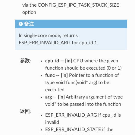
via the CONFIG_ESP_IPC_TASK_STACK_SIZE
option
备注
In single-core mode, returns
ESP_ERR_INVALID_ARG for cpu_id 1.
参数
:
cpu_id
--
[in]
CPU where the given
function should be executed (0 or 1)
func
--
[in]
Pointer to a function of
type void func(void* arg) to be
executed
arg
--
[in]
Arbitrary argument of type
void* to be passed into the function
返回
:
ESP_ERR_INVALID_ARG if cpu_id is
invalid
ESP_ERR_INVALID_STATE if the