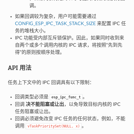
调。
如果回调较为复杂，用户可能需要通过
CONFIG_ESP_IPC_TASK_STACK_SIZE
来配置 IPC 任
务的堆栈大小。
IPC 功能受内部互斥锁保护。因此，如果同时收到来
自两个或多个调用内核的 IPC 请求，将按照“先到先
得”的原则按顺序处理。
API 用法
任务上下文中的 IPC 回调具有以下限制：
回调类型必须是
。
esp_ipc_func_t
回调
决不能阻塞或让出
，以免导致目标内核的 IPC
任务阻塞或让出。
回调必须避免改变 IPC 任务的任何状态，例如，不能
调用
。
vTaskPrioritySet(NULL,
x)