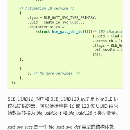
/* Automation IO service */
{
.
type
=
BLE_GATT_SVC_TYPE_PRIMARY
,
.
uuid
=
&
auto_io_svc_uuid
.
u
,
.
characteristics
=
(
struct
ble_gatt_chr_def
[]){
/* LED characteris
{.
uuid
=
&
led_chr_
.
access_cb
=
led_c
.
flags
=
BLE_GATT_
.
val_handle
=
&
led
{
0
}},
},
{
0
,
/* No more services. */
},
};
BLE_UUID16_INIT
和
BLE_UUID128_INIT
是 NimBLE 协
议栈提供的宏，可以便捷地将 16 或 128 位 UUID 由原
始数据转换为
ble_uuid16_t
和
ble_uuid128_t
类型变量。
gatt_svr_svcs
是一个
ble_gatt_svc_def
类型的结构体数