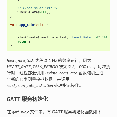
/* Clean up at exit */
vTaskDelete
(
NULL
);
}
void
app_main
(
void
)
{
...
xTaskCreate
(
heart_rate_task
,
"Heart Rate"
,
4
*
1024
,
NUL
return
;
}
heart_rate_task
线程以 1 Hz 的频率运行，因为
HEART_RATE_TASK_PERIOD
被定义为 1000 ms 。每次执
行时，线程都会调用
update_heart_rate
函数随机生成一
个新的心率测量模拟数据，并调用
send_heart_rate_indication
处理指示操作。
GATT 服务初始化
在
gatt_svc.c
文件中，有 GATT 服务初始化函数如下