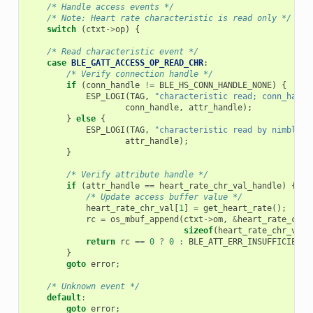
/* Handle access events */
/* Note: Heart rate characteristic is read only */
switch
(
ctxt
->
op
)
{
/* Read characteristic event */
case
BLE_GATT_ACCESS_OP_READ_CHR
:
/* Verify connection handle */
if
(
conn_handle
!=
BLE_HS_CONN_HANDLE_NONE
)
{
ESP_LOGI
(
TAG
,
"characteristic read; conn_handl
conn_handle
,
attr_handle
);
}
else
{
ESP_LOGI
(
TAG
,
"characteristic read by nimble s
attr_handle
);
}
/* Verify attribute handle */
if
(
attr_handle
==
heart_rate_chr_val_handle
)
{
/* Update access buffer value */
heart_rate_chr_val
[
1
]
=
get_heart_rate
();
rc
=
os_mbuf_append
(
ctxt
->
om
,
&
heart_rate_chr_
sizeof
(
heart_rate_chr_val
)
return
rc
==
0
?
0
:
BLE_ATT_ERR_INSUFFICIENT_
}
goto
error
;
/* Unknown event */
default
:
goto
error
;