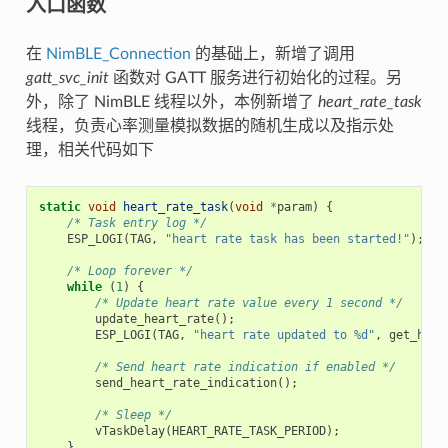
入口函数
在
NimBLE_Connection
的基础上，新增了调用
gatt_svc_init
函数对 GATT 服务进行初始化的过程。另
外，除了 NimBLE 线程以外，本例新增了
heart_rate_task
线程，负责心率测量模拟数据的随机生成以及指示处
理，相关代码如下
static
void
heart_rate_task
(
void
*
param
)
{
/* Task entry log */
ESP_LOGI
(
TAG
,
"heart rate task has been started!"
);
/* Loop forever */
while
(
1
)
{
/* Update heart rate value every 1 second */
update_heart_rate
();
ESP_LOGI
(
TAG
,
"heart rate updated to %d"
,
get_hear
/* Send heart rate indication if enabled */
send_heart_rate_indication
();
/* Sleep */
vTaskDelay
(
HEART_RATE_TASK_PERIOD
);
}