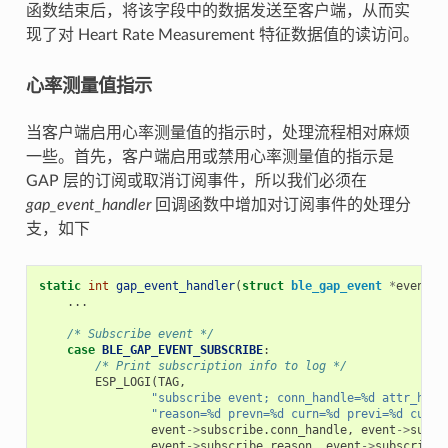
函数结束后，将该字段中的数据发送至客户端，从而实
现了对 Heart Rate Measurement 特征数据值的读访问。
心率测量值指示
当客户端启用心率测量值的指示时，处理流程相对麻烦
一些。首先，客户端启用或禁用心率测量值的指示是
GAP 层的订阅或取消订阅事件，所以我们必须在
gap_event_handler
回调函数中增加对订阅事件的处理分
支，如下
static
int
gap_event_handler
(
struct
ble_gap_event
*
event
,
...
/* Subscribe event */
case
BLE_GAP_EVENT_SUBSCRIBE
:
/* Print subscription info to log */
ESP_LOGI
(
TAG
,
"subscribe event; conn_handle=%d attr_hand
"reason=%d prevn=%d curn=%d previ=%d curi=
event
->
subscribe
.
conn_handle
,
event
->
subsc
event
->
subscribe
.
reason
,
event
->
subscribe
.