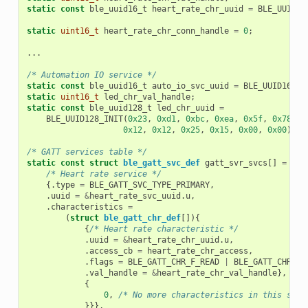
static
const
ble_uuid16_t
heart_rate_chr_uuid
=
BLE_UUID16
static
uint16_t
heart_rate_chr_conn_handle
=
0
;
...
/* Automation IO service */
static
const
ble_uuid16_t
auto_io_svc_uuid
=
BLE_UUID16_IN
static
uint16_t
led_chr_val_handle
;
static
const
ble_uuid128_t
led_chr_uuid
=
BLE_UUID128_INIT
(
0x23
,
0xd1
,
0xbc
,
0xea
,
0x5f
,
0x78
,
0
0x12
,
0x12
,
0x25
,
0x15
,
0x00
,
0x00
);
/* GATT services table */
static
const
struct
ble_gatt_svc_def
gatt_svr_svcs
[]
=
{
/* Heart rate service */
{.
type
=
BLE_GATT_SVC_TYPE_PRIMARY
,
.
uuid
=
&
heart_rate_svc_uuid
.
u
,
.
characteristics
=
(
struct
ble_gatt_chr_def
[]){
{
/* Heart rate characteristic */
.
uuid
=
&
heart_rate_chr_uuid
.
u
,
.
access_cb
=
heart_rate_chr_access
,
.
flags
=
BLE_GATT_CHR_F_READ
|
BLE_GATT_CHR_F_
.
val_handle
=
&
heart_rate_chr_val_handle
},
{
0
,
/* No more characteristics in this serv
}}},