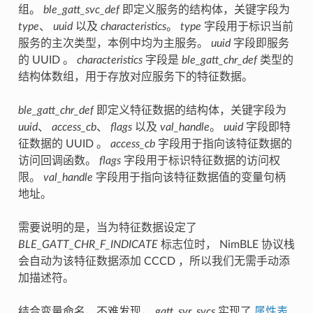
组。
ble_gatt_svc_def
即定义服务的结构体，关键字段为
type
、
uuid
以及
characteristics
。
type
字段用于标识当前
服务的主次类型，本例中均为主服务。
uuid
字段即服务
的 UUID 。
characteristics
字段是
ble_gatt_chr_def
类型的
结构体数组，用于存放对应服务下的特征数据。
ble_gatt_chr_def
即定义特征数据的结构体，关键字段为
uuid
、
access_cb
、
flags
以及
val_handle
。
uuid
字段即特
征数据的 UUID 。
access_cb
字段用于指向该特征数据的
访问回调函数。
flags
字段用于标识特征数据的访问权
限。
val_handle
字段用于指向该特征数据值的变量句柄
地址。
需要说明的是，当为特征数据设定了
BLE_GATT_CHR_F_INDICATE
标志位时， NimBLE 协议栈
会自动为该特征数据添加 CCCD ，所以我们无需手动添
加描述符。
结合变量命名，不难发现，
gatt_svr_svcs
实现了
属性表