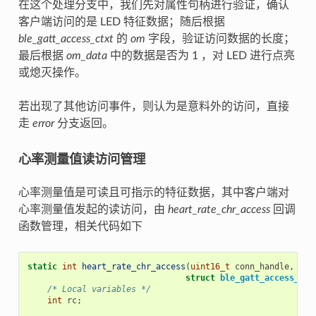
在这个处理分支中，我们先对属性句柄进行验证，确认
客户端访问的是 LED 特征数据；随后根据
ble_gatt_access_ctxt
的
om
字段，验证访问数据的长度；
最后根据
om_data
中的数据是否为 1 ，对 LED 进行点亮
或熄灭操作。
若出现了其他访问事件，则认为是意料外的访问，直接
走
error
分支返回。
心率测量值读访问管理
心率测量值是可读且可指示的特征数据，其中客户端对
心率测量值发起的读访问，由
heart_rate_chr_access
回调
函数管理，相关代码如下
static
int
heart_rate_chr_access
(
uint16_t
conn_handle
,
uin
struct
ble_gatt_access_ctx
/* Local variables */
int
rc
;