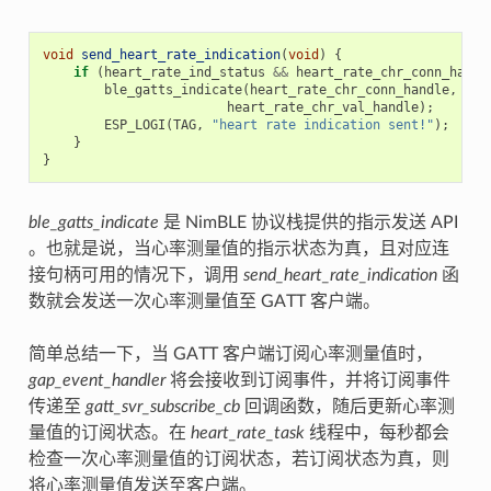
void
send_heart_rate_indication
(
void
)
{
if
(
heart_rate_ind_status
&&
heart_rate_chr_conn_handl
ble_gatts_indicate
(
heart_rate_chr_conn_handle
,
heart_rate_chr_val_handle
);
ESP_LOGI
(
TAG
,
"heart rate indication sent!"
);
}
}
ble_gatts_indicate
是 NimBLE 协议栈提供的指示发送 API
。也就是说，当心率测量值的指示状态为真，且对应连
接句柄可用的情况下，调用
send_heart_rate_indication
函
数就会发送一次心率测量值至 GATT 客户端。
简单总结一下，当 GATT 客户端订阅心率测量值时，
gap_event_handler
将会接收到订阅事件，并将订阅事件
传递至
gatt_svr_subscribe_cb
回调函数，随后更新心率测
量值的订阅状态。在
heart_rate_task
线程中，每秒都会
检查一次心率测量值的订阅状态，若订阅状态为真，则
将心率测量值发送至客户端。