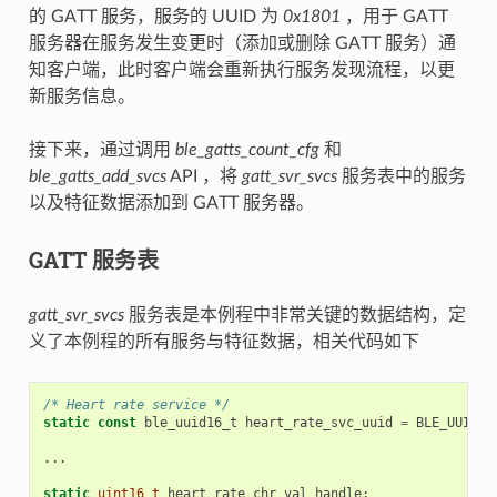
的 GATT 服务，服务的 UUID 为
0x1801
，用于 GATT
服务器在服务发生变更时（添加或删除 GATT 服务）通
知客户端，此时客户端会重新执行服务发现流程，以更
新服务信息。
接下来，通过调用
ble_gatts_count_cfg
和
ble_gatts_add_svcs
API ，将
gatt_svr_svcs
服务表中的服务
以及特征数据添加到 GATT 服务器。
GATT 服务表
gatt_svr_svcs
服务表是本例程中非常关键的数据结构，定
义了本例程的所有服务与特征数据，相关代码如下
/* Heart rate service */
static
const
ble_uuid16_t
heart_rate_svc_uuid
=
BLE_UUID16
...
static
uint16_t
heart_rate_chr_val_handle
;