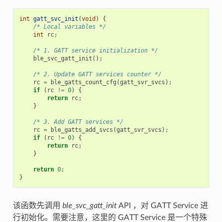
int
gatt_svc_init
(
void
)
{
/* Local variables */
int
rc
;
/* 1. GATT service initialization */
ble_svc_gatt_init
();
/* 2. Update GATT services counter */
rc
=
ble_gatts_count_cfg
(
gatt_svr_svcs
);
if
(
rc
!=
0
)
{
return
rc
;
}
/* 3. Add GATT services */
rc
=
ble_gatts_add_svcs
(
gatt_svr_svcs
);
if
(
rc
!=
0
)
{
return
rc
;
}
return
0
;
}
该函数先调用
ble_svc_gatt_init
API ，对 GATT Service 进
行初始化。需要注意，这里的 GATT Service 是一个特殊