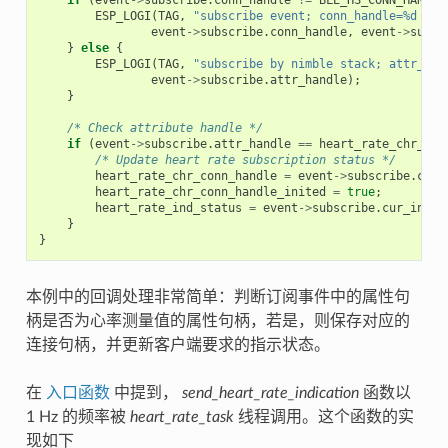
ESP_LOGI
(
TAG
,
"subscribe event; conn_handle=%d att
event
->
subscribe
.
conn_handle
,
event
->
subsc
}
else
{
ESP_LOGI
(
TAG
,
"subscribe by nimble stack; attr_han
event
->
subscribe
.
attr_handle
);
}
/* Check attribute handle */
if
(
event
->
subscribe
.
attr_handle
==
heart_rate_chr_val
/* Update heart rate subscription status */
heart_rate_chr_conn_handle
=
event
->
subscribe
.
conn
heart_rate_chr_conn_handle_inited
=
true
;
heart_rate_ind_status
=
event
->
subscribe
.
cur_indic
}
}
本例中的回调处理非常简单：判断订阅事件中的属性句
柄是否为心率测量值的属性句柄，若是，则保存对应的
连接句柄，并更新客户端要求的指示状态。
在
入口函数
中提到，
send_heart_rate_indication
函数以
1 Hz 的频率被
heart_rate_task
线程调用。这个函数的实
现如下