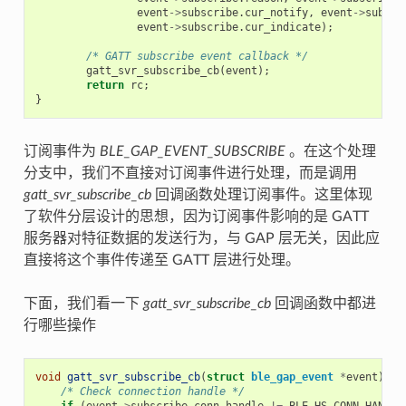
event
->
subscribe
.
cur_notify
,
event
->
subscr
event
->
subscribe
.
cur_indicate
);
/* GATT subscribe event callback */
gatt_svr_subscribe_cb
(
event
);
return
rc
;
}
订阅事件为
BLE_GAP_EVENT_SUBSCRIBE
。在这个处理
分支中，我们不直接对订阅事件进行处理，而是调用
gatt_svr_subscribe_cb
回调函数处理订阅事件。这里体现
了软件分层设计的思想，因为订阅事件影响的是 GATT
服务器对特征数据的发送行为，与 GAP 层无关，因此应
直接将这个事件传递至 GATT 层进行处理。
下面，我们看一下
gatt_svr_subscribe_cb
回调函数中都进
行哪些操作
void
gatt_svr_subscribe_cb
(
struct
ble_gap_event
*
event
)
{
/* Check connection handle */
if
(
event
->
subscribe
.
conn_handle
!=
BLE_HS_CONN_HANDLE