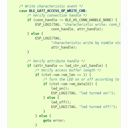
/* Write characteristic event */
case
BLE_GATT_ACCESS_OP_WRITE_CHR
:
/* Verify connection handle */
if
(
conn_handle
!=
BLE_HS_CONN_HANDLE_NONE
)
{
ESP_LOGI
(
TAG
,
"characteristic write; conn_hand
conn_handle
,
attr_handle
);
}
else
{
ESP_LOGI
(
TAG
,
"characteristic write by nimble stack;
attr_handle
);
}
/* Verify attribute handle */
if
(
attr_handle
==
led_chr_val_handle
)
{
/* Verify access buffer length */
if
(
ctxt
->
om
->
om_len
==
1
)
{
/* Turn the LED on or off according to the
if
(
ctxt
->
om
->
om_data
[
0
])
{
led_on
();
ESP_LOGI
(
TAG
,
"led turned on!"
);
}
else
{
led_off
();
ESP_LOGI
(
TAG
,
"led turned off!"
);
}
}
else
{
goto
error
;
}