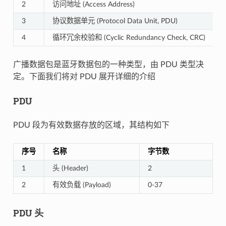
2
访问地址 (Access Address)
4
3
协议数据单元 (Protocol Data Unit, PDU)
2
4
循环冗余校验和 (Cyclic Redundancy Check, CRC)
3
广播数据包是蓝牙数据包的一种类型，由 PDU 类型决
定。下面我们将对 PDU 展开详细的介绍
PDU
PDU 段为有效数据存放的区域，其结构如下
序号
名称
字节数
1
头 (Header)
2
2
有效负载 (Payload)
0-37
PDU 头