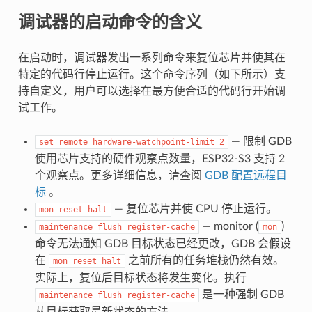
调试器的启动命令的含义
在启动时，调试器发出一系列命令来复位芯片并使其在
特定的代码行停止运行。这个命令序列（如下所示）支
持自定义，用户可以选择在最方便合适的代码行开始调
试工作。
— 限制 GDB
set
remote
hardware-watchpoint-limit
2
使用芯片支持的硬件观察点数量，ESP32-S3 支持 2
个观察点。更多详细信息，请查阅
GDB 配置远程目
标
。
— 复位芯片并使 CPU 停止运行。
mon
reset
halt
— monitor (
)
maintenance
flush
register-cache
mon
命令无法通知 GDB 目标状态已经更改，GDB 会假设
在
之前所有的任务堆栈仍然有效。
mon
reset
halt
实际上，复位后目标状态将发生变化。执行
是一种强制 GDB
maintenance
flush
register-cache
从目标获取最新状态的方法。