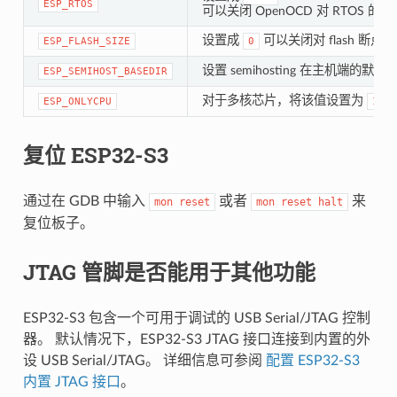
ESP_RTOS
可以关闭 OpenOCD 对 RTO
设置成
可以关闭对 flash 断点
ESP_FLASH_SIZE
0
设置 semihosting 在主机端的默认
ESP_SEMIHOST_BASEDIR
对于多核芯片，将该值设置为
可
ESP_ONLYCPU
1
复位 ESP32-S3
通过在 GDB 中输入
或者
来
mon
reset
mon
reset
halt
复位板子。
JTAG 管脚是否能用于其他功能
ESP32-S3 包含一个可用于调试的 USB Serial/JTAG 控制
器。 默认情况下，ESP32-S3 JTAG 接口连接到内置的外
设 USB Serial/JTAG。 详细信息可参阅
配置 ESP32-S3
内置 JTAG 接口
。