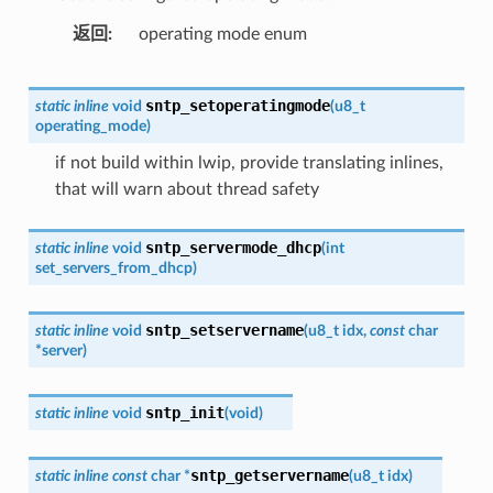
返回
operating mode enum
sntp_setoperatingmode
static
inline
void
(
u8_t
operating_mode
)
if not build within lwip, provide translating inlines,
that will warn about thread safety
sntp_servermode_dhcp
static
inline
void
(
int
set_servers_from_dhcp
)
sntp_setservername
static
inline
void
(
u8_t
idx
,
const
char
*
server
)
sntp_init
static
inline
void
(
void
)
sntp_getservername
static
inline
const
char
*
(
u8_t
idx
)