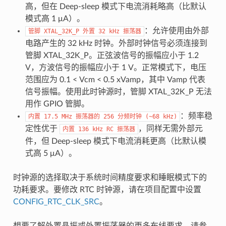
高，但在 Deep-sleep 模式下电流消耗略高（比默认
模式高 1 μA）。
：允许使用由外部
管脚
XTAL_32K_P
外置
32
kHz
振荡器
电路产生的 32 kHz 时钟。外部时钟信号必须连接到
管脚 XTAL_32K_P。正弦波信号的振幅应小于 1.2
V，方波信号的振幅应小于 1 V。正常模式下，电压
范围应为 0.1 < Vcm < 0.5 xVamp，其中 Vamp 代表
信号振幅。使用此时钟源时，管脚 XTAL_32K_P 无法
用作 GPIO 管脚。
：频率稳
内置
17.5
MHz
振荡器的
256
分频时钟
(~68
kHz)
定性优于
，同样无需外部元
内置
136
kHz
RC
振荡器
件，但 Deep-sleep 模式下电流消耗更高（比默认模
式高 5 μA）。
时钟源的选择取决于系统时间精度要求和睡眠模式下的
功耗要求。要修改 RTC 时钟源，请在项目配置中设置
CONFIG_RTC_CLK_SRC
。
想要了解外置晶振或外置振荡器的更多布线要求，请参