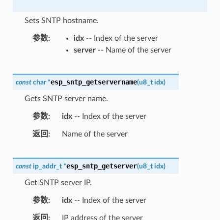
Sets SNTP hostname.
参数
idx
-- Index of the server
server
-- Name of the server
esp_sntp_getservername
const
char
*
(
u8_t
idx
)
Gets SNTP server name.
参数
idx
-- Index of the server
返回
Name of the server
esp_sntp_getserver
const
ip_addr_t
*
(
u8_t
idx
)
Get SNTP server IP.
参数
idx
-- Index of the server
返回
IP address of the server