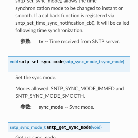
sntp_set_sync_mode() allows the time
synchronization mode to be changed to instant or
smooth. If a callback function is registered via
sntp_set_time_sync_notification_cb(), it will be called
following time synchronization.
参数
tv
-- Time received from SNTP server.
sntp_set_sync_mode
void
(
sntp_sync_mode_t
sync_mode
)
Set the sync mode.
Modes allowed: SNTP_SYNC_MODE_IMMED and
SNTP_SYNC_MODE_SMOOTH.
参数
sync_mode
-- Sync mode.
sntp_get_sync_mode
sntp_sync_mode_t
(
void
)
Get set sync mode.