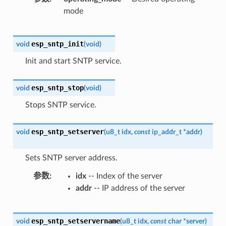
mode
esp_sntp_init
void
(
void
)
Init and start SNTP service.
esp_sntp_stop
void
(
void
)
Stops SNTP service.
esp_sntp_setserver
void
(
u8_t
idx
,
const
ip_addr_t
*
addr
)
Sets SNTP server address.
参数
idx
-- Index of the server
addr
-- IP address of the server
esp_sntp_setservername
void
(
u8_t
idx
,
const
char
*
server
)