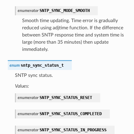
SNTP_SYNC_MODE_SMOOTH
enumerator
Smooth time updating. Time error is gradually
reduced using adjtime function. If the difference
between SNTP response time and system time is
large (more than 35 minutes) then update
immediately.
sntp_sync_status_t
enum
SNTP sync status.
Values:
SNTP_SYNC_STATUS_RESET
enumerator
SNTP_SYNC_STATUS_COMPLETED
enumerator
SNTP_SYNC_STATUS_IN_PROGRESS
enumerator