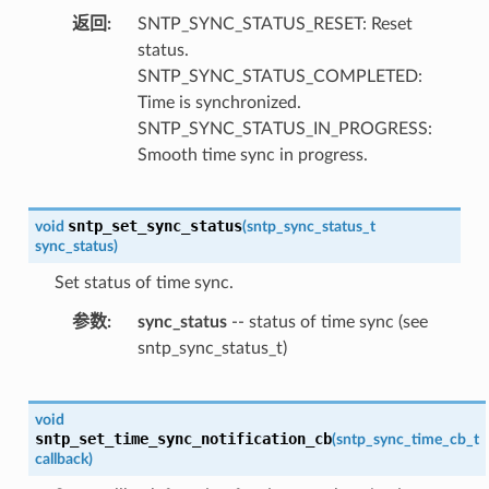
返回
SNTP_SYNC_STATUS_RESET: Reset
status.
SNTP_SYNC_STATUS_COMPLETED:
Time is synchronized.
SNTP_SYNC_STATUS_IN_PROGRESS:
Smooth time sync in progress.
sntp_set_sync_status
void
(
sntp_sync_status_t
sync_status
)
Set status of time sync.
参数
sync_status
-- status of time sync (see
sntp_sync_status_t)
void
sntp_set_time_sync_notification_cb
(
sntp_sync_time_cb_t
callback
)