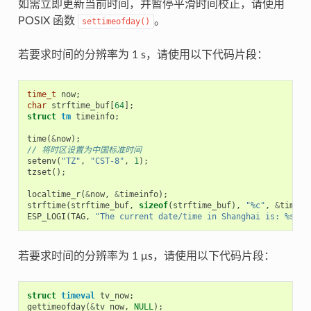
如需立即更新当前时间，并暂停平滑时间校正，请使用
POSIX 函数
。
settimeofday()
若要求时间的分辨率为 1 s，请使用以下代码片段：
time_t
now
;
char
strftime_buf
[
64
];
struct
tm
timeinfo
;
time
(
&
now
);
// 将时区设置为中国标准时间
setenv
(
"TZ"
,
"CST-8"
,
1
);
tzset
();
localtime_r
(
&
now
,
&
timeinfo
);
strftime
(
strftime_buf
,
sizeof
(
strftime_buf
),
"%c"
,
&
timein
ESP_LOGI
(
TAG
,
"The current date/time in Shanghai is: %s"
,
若要求时间的分辨率为 1 μs，请使用以下代码片段：
struct
timeval
tv_now
;
gettimeofday
(
&
tv_now
,
NULL
);