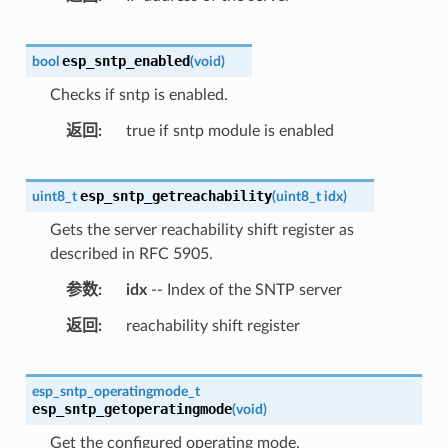
esp_sntp_enabled
bool
(
void
)
Checks if sntp is enabled.
返回
true if sntp module is enabled
esp_sntp_getreachability
uint8_t
(
uint8_t
idx
)
Gets the server reachability shift register as
described in RFC 5905.
参数
idx
-- Index of the SNTP server
返回
reachability shift register
esp_sntp_operatingmode_t
esp_sntp_getoperatingmode
(
void
)
Get the configured operating mode.