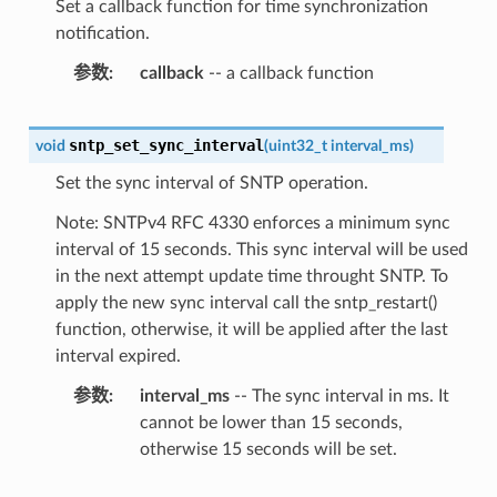
Set a callback function for time synchronization
notification.
参数
callback
-- a callback function
sntp_set_sync_interval
void
(
uint32_t
interval_ms
)
Set the sync interval of SNTP operation.
Note: SNTPv4 RFC 4330 enforces a minimum sync
interval of 15 seconds. This sync interval will be used
in the next attempt update time throught SNTP. To
apply the new sync interval call the sntp_restart()
function, otherwise, it will be applied after the last
interval expired.
参数
interval_ms
-- The sync interval in ms. It
cannot be lower than 15 seconds,
otherwise 15 seconds will be set.