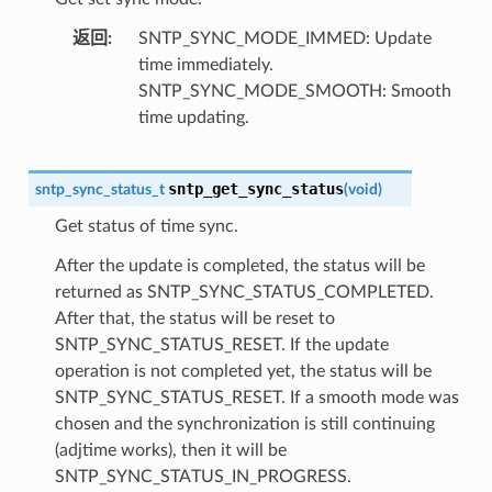
返回
SNTP_SYNC_MODE_IMMED: Update
time immediately.
SNTP_SYNC_MODE_SMOOTH: Smooth
time updating.
sntp_get_sync_status
sntp_sync_status_t
(
void
)
Get status of time sync.
After the update is completed, the status will be
returned as SNTP_SYNC_STATUS_COMPLETED.
After that, the status will be reset to
SNTP_SYNC_STATUS_RESET. If the update
operation is not completed yet, the status will be
SNTP_SYNC_STATUS_RESET. If a smooth mode was
chosen and the synchronization is still continuing
(adjtime works), then it will be
SNTP_SYNC_STATUS_IN_PROGRESS.