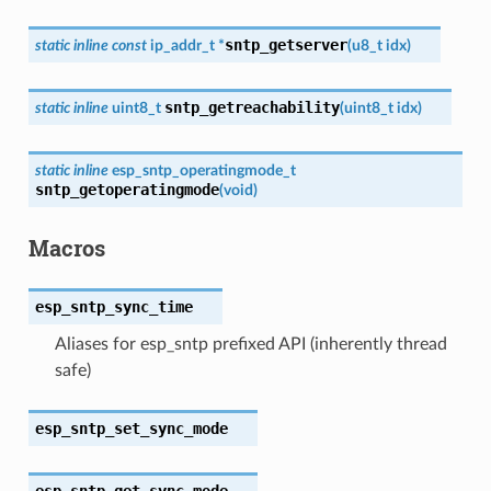
sntp_getserver
static
inline
const
ip_addr_t
*
(
u8_t
idx
)
sntp_getreachability
static
inline
uint8_t
(
uint8_t
idx
)
static
inline
esp_sntp_operatingmode_t
sntp_getoperatingmode
(
void
)
Macros
esp_sntp_sync_time
Aliases for esp_sntp prefixed API (inherently thread
safe)
esp_sntp_set_sync_mode
esp_sntp_get_sync_mode