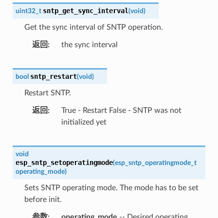
sntp_get_sync_interval
uint32_t
(
void
)
Get the sync interval of SNTP operation.
返回
the sync interval
sntp_restart
bool
(
void
)
Restart SNTP.
返回
True - Restart False - SNTP was not
initialized yet
void
esp_sntp_setoperatingmode
(
esp_sntp_operatingmode_t
operating_mode
)
Sets SNTP operating mode. The mode has to be set
before init.
参数
operating_mode
-- Desired operating