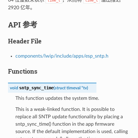
time_t
time_t
2920 亿年。
API 参考
Header File
components/lwip/include/apps/esp_sntp.h
Functions
sntp_sync_time
void
(
struct
timeval
*
tv
)
This function updates the system time.
This is a weak-linked function. It is possible to
replace all SNTP update functionality by placing a
sntp_sync_time() function in the app firmware
source. If the default implementation is used, calling