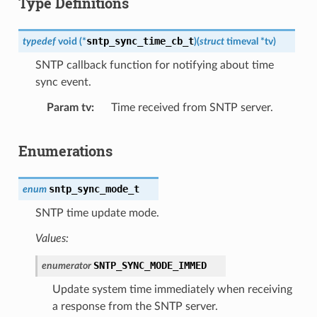
Type Definitions
sntp_sync_time_cb_t
typedef
void
(
*
)
(
struct
timeval
*
tv
)
SNTP callback function for notifying about time
sync event.
Param tv
Time received from SNTP server.
Enumerations
sntp_sync_mode_t
enum
SNTP time update mode.
Values:
SNTP_SYNC_MODE_IMMED
enumerator
Update system time immediately when receiving
a response from the SNTP server.