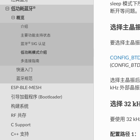
sleep 
®
低功耗蓝牙
断开等问题。
概览
选择主晶
介绍
主要功能支持状态
要选择主晶振
®
蓝牙
SIG 认证
低功耗模式介绍
CONFIG_BT
多连接指南
(
CONFIG_BTD
快速入门
蓝牙规范
选择主晶振后，
kHz 外部晶振
ESP-BLE-MESH
引导加载程序 (Bootloader)
选择 32 
构建系统
RF 共存
要使用 32
C Support
C++ 支持
配置路径 1：