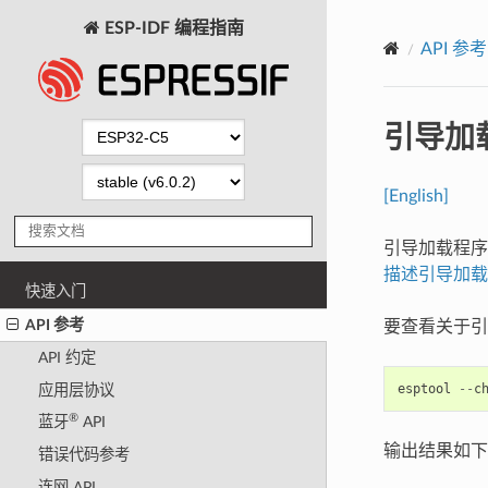
ESP-IDF 编程指南
API 参考
引导加
[English]
引导加载程
描述引导加载
快速入门
API 参考
要查看关于引
API 约定
esptool
--
c
应用层协议
®
蓝牙
API
输出结果如下
错误代码参考
连网 API