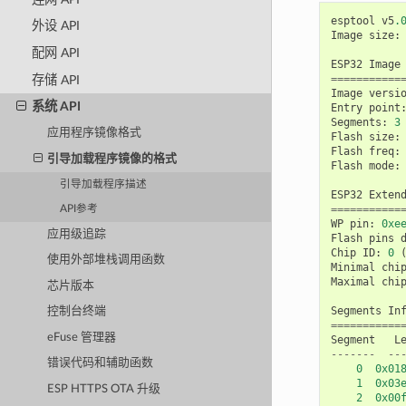
esptool
v5
.
外设 API
Image
size
:
配网 API
ESP32
Image
===========
存储 API
Image
versi
系统 API
Entry
point
Segments
:
3
应用程序镜像格式
Flash
size
:
Flash
freq
:
引导加载程序镜像的格式
Flash
mode
:
引导加载程序描述
ESP32
Exten
===========
API参考
WP
pin
:
0xe
应用级追踪
Flash
pins
Chip
ID
:
0
使用外部堆栈调用函数
Minimal
chi
Maximal
chi
芯片版本
Segments
In
控制台终端
===========
eFuse 管理器
Segment
L
-------
--
错误代码和辅助函数
0
0x01
1
0x03
ESP HTTPS OTA 升级
2
0x00