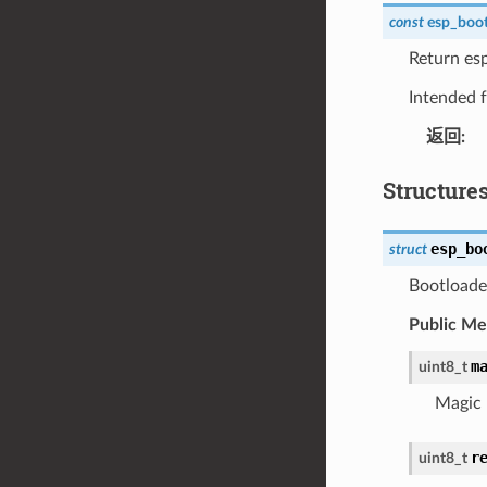
const
esp_boot
Return es
Intended f
返回
:
Structure
esp_bo
struct
Bootloader
Public M
m
uint8_t
Magic
r
uint8_t