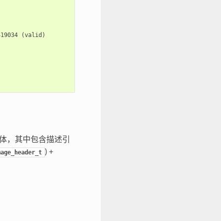
419034
(
valid
)
体，其中包含描述引
) +
mage_header_t