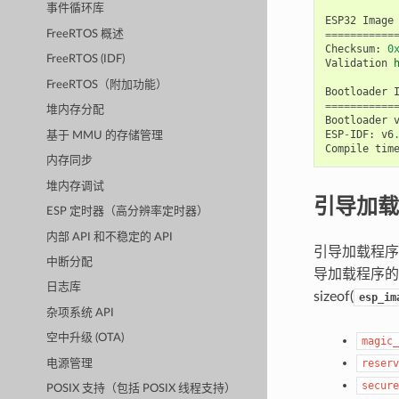
事件循环库
ESP32
Image
FreeRTOS 概述
===========
Checksum
:
0
FreeRTOS (IDF)
Validation
FreeRTOS（附加功能）
Bootloader
===========
堆内存分配
Bootloader
ESP
-
IDF
:
v6
基于 MMU 的存储管理
Compile
tim
内存同步
堆内存调试
引导加载
ESP 定时器（高分辨率定时器）
内部 API 和不稳定的 API
引导加载程
中断分配
导加载程序的
日志库
sizeof(
esp_im
杂项系统 API
空中升级 (OTA)
magic_
reserv
电源管理
secure
POSIX 支持（包括 POSIX 线程支持）