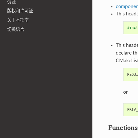
资源
component
版权和许可证
This heade
关于本指南
#incl
切换语言
This heade
declare t
CMakeList
or
Functions