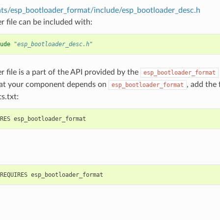
s/esp_bootloader_format/include/esp_bootloader_desc.h
r file can be included with:
ude
"esp_bootloader_desc.h"
r file is a part of the API provided by the
esp_bootloader_format
hat your component depends on
, add the
esp_bootloader_format
s.txt: