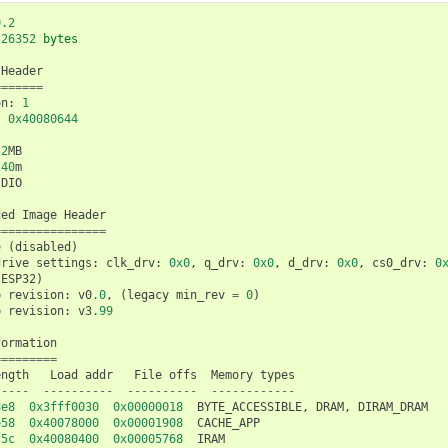
0.2
26352
bytes
Header
=======
on
:
1
:
0x40080644
2
MB
40
m
DIO
ded
Image
Header
================
e
(
disabled
)
drive
settings
:
clk_drv
:
0x0
,
q_drv
:
0x0
,
d_drv
:
0x0
,
cs0_drv
:
0
(
ESP32
)
p
revision
:
v0
.0
,
(
legacy
min_rev
=
0
)
p
revision
:
v3
.99
formation
=========
ength
Load
addr
File
offs
Memory
types
-----
----------
----------
------------
8e8
0x3fff0030
0x00000018
BYTE_ACCESSIBLE
,
DRAM
,
DIRAM_DRAM
e58
0x40078000
0x00001908
CACHE_APP
f5c
0x40080400
0x00005768
IRAM