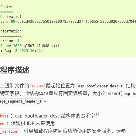
Footer
=======
x6b
(
valid
)
hash
:
09
fdc81d436a927b5018e19073a787cd37ffce655f505ad92675edd784
Information
===========
version
:
1
.0
-
dev
-
1620
-
g15d7e41a848
-
dirt
e
:
Aug
8
2025
16
:
22
:
1
程序描述
序二进制文件的
段起始位置为
结构
DRAM0
esp_bootloader_desc_t
特定字段。此结构体位置具有固定偏移量，大小为 sizeof(
esp_i
)。
age_segment_header_t
：esp_bootloader_desc 结构体的魔术字节
byte
：保留供 IDF 未来使用
ed
：引导加载程序防回滚功能使用的安全版本，请参
_version