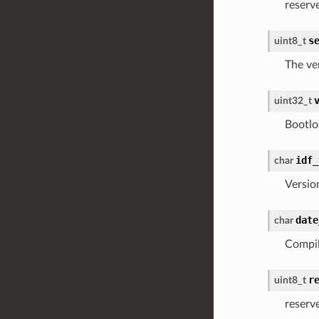
reserv
s
uint8_t
The ve
uint32_t
Bootlo
idf_
char
Versio
date
char
Compil
r
uint8_t
reserv