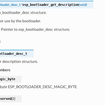
esp_bootloader_get_description
loader_desc_t
*
(
void
)
p_bootloader_desc structure.
or use by the bootloader.
Pointer to esp_bootloader_desc structure.
s
otloader_desc_t
 description structure.
embers
agic_byte
 byte ESP_BOOTLOADER_DESC_MAGIC_BYTE
eserved
[
2
]