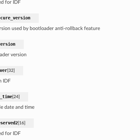
ed for IDF
ecure_version
rsion used by bootloader anti-rollback feature
version
ader version
ver
[
32
]
n IDF
_time
[
24
]
e date and time
eserved2
[
16
]
ed for IDF