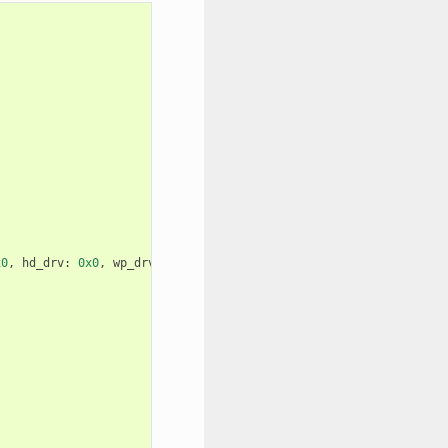
x0
,
hd_drv
:
0x0
,
wp_drv
:
0x0