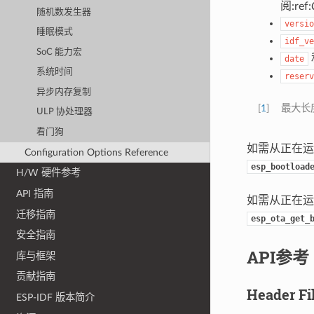
阅:ref:
随机数发生器
versio
睡眠模式
idf_ve
SoC 能力宏
date
系统时间
reserv
异步内存复制
[
1
]
最大长
ULP 协处理器
看门狗
如需从正在
Configuration Options Reference
esp_bootload
H/W 硬件参考
API 指南
如需从正在
迁移指南
esp_ota_get_
安全指南
API参考
库与框架
贡献指南
Header Fi
ESP-IDF 版本简介