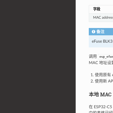
字段
MAC addres
备注
eFuse 
调用
esp_efu
MAC 地址
使用原有 
使用新 A
本地 MAC
在 ESP32
中的表格已经