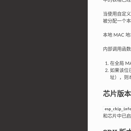
当使用自定义
被分配一个本
本地 MAC 
内部调用函
在全局 M
如果该位已
址），则本
芯片版本
esp_chip_inf
和芯片中已启