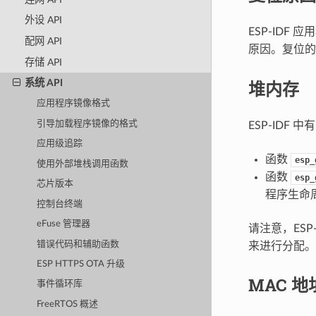
外设 API
ESP-IDF
配网 API
原因。复位
存储 API
堆内存
系统 API
应用程序镜像格式
引导加载程序镜像的格式
ESP-IDF
应用级追踪
函数
esp_
使用外部堆栈调用函数
函数
esp_
芯片版本
程序生命
控制台终端
eFuse 管理器
请注意，ES
错误代码和辅助函数
来进行分配
ESP HTTPS OTA 升级
MAC 地
事件循环库
FreeRTOS 概述