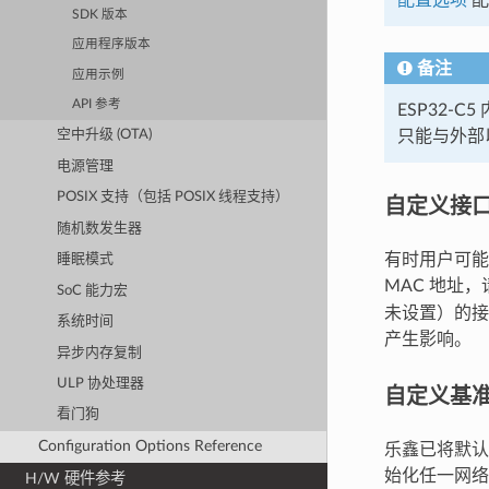
SDK 版本
应用程序版本
备注
应用示例
API 参考
ESP32-
只能与外部
空中升级 (OTA)
电源管理
POSIX 支持（包括 POSIX 线程支持）
自定义接口
随机数发生器
有时用户可能
睡眠模式
MAC 地址
SoC 能力宏
未设置）的接
系统时间
产生影响。
异步内存复制
ULP 协处理器
自定义基准
看门狗
Configuration Options Reference
乐鑫已将默认的
始化任一网
H/W 硬件参考