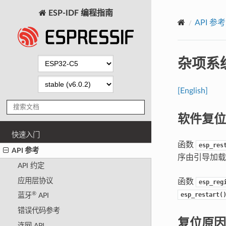
ESP-IDF 编程指南
API 参考
杂项系统
[English]
软件复位
快速入门
函数
esp_res
API 参考
序由引导加载
API 约定
应用层协议
函数
esp_reg
®
esp_restart(
蓝牙
API
错误代码参考
复位原因
连网 API