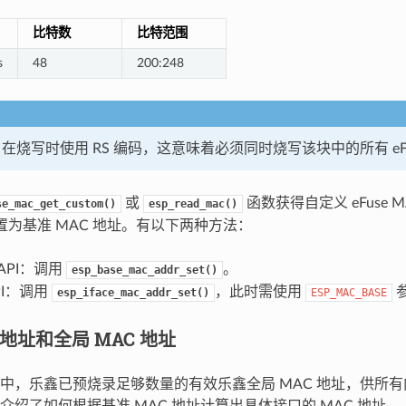
比特数
比特范围
s
48
200:248
BLK3 在烧写时使用 RS 编码，这意味着必须同时烧写该块中的所有 eF
或
函数获得自定义 eFuse 
se_mac_get_custom()
esp_read_mac()
设置为基准 MAC 地址。有以下两种方法：
API：调用
。
esp_base_mac_addr_set()
PI：调用
，此时需使用
esp_iface_mac_addr_set()
ESP_MAC_BASE
 地址和全局 MAC 地址
-C5 中，乐鑫已预烧录足够数量的有效乐鑫全局 MAC 地址，供
介绍了如何根据基准 MAC 地址计算出具体接口的 MAC 地址。