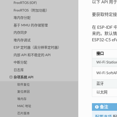
以下 API 
FreeRTOS (IDF)
FreeRTOS（附加功能）
要获取特定接
堆内存分配
基于 MMU 的存储管理
在 ESP-I
内存同步
来的。默认情
ESP32-C5 e
堆内存调试
ESP 定时器（高分辨率定时器）
接口
内部 API 和不稳定的 API
Wi-Fi Statio
中断分配
日志库
Wi-Fi SoftA
杂项系统 API
蓝牙
软件复位
以太网
复位原因
堆内存
MAC 地址
备注
芯片版本
配置选项
配