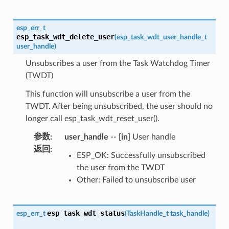
esp_err_t
esp_task_wdt_delete_user
(
esp_task_wdt_user_handle_t
user_handle
)
Unsubscribes a user from the Task Watchdog Timer
(TWDT)
This function will unsubscribe a user from the
TWDT. After being unsubscribed, the user should no
longer call esp_task_wdt_reset_user().
参数
:
user_handle
--
[in]
User handle
返回
:
ESP_OK: Successfully unsubscribed
the user from the TWDT
Other: Failed to unsubscribe user
esp_task_wdt_status
esp_err_t
(
TaskHandle_t
task_handle
)