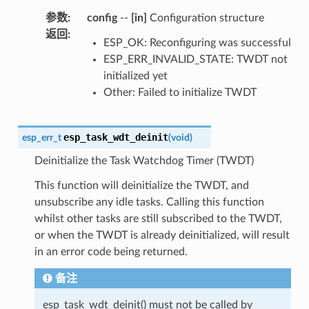
参数
:
config
--
[in]
Configuration structure
返回
:
ESP_OK: Reconfiguring was successful
ESP_ERR_INVALID_STATE: TWDT not
initialized yet
Other: Failed to initialize TWDT
esp_task_wdt_deinit
esp_err_t
(
void
)
Deinitialize the Task Watchdog Timer (TWDT)
This function will deinitialize the TWDT, and
unsubscribe any idle tasks. Calling this function
whilst other tasks are still subscribed to the TWDT,
or when the TWDT is already deinitialized, will result
in an error code being returned.
备注
esp_task_wdt_deinit() must not be called by