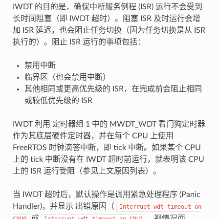
IWDT 的目的是，确保中断服务例程 (ISR) 运行不会受到
长时间阻塞（即 IWDT 超时）。阻塞 ISR 及时运行会增
加 ISR 延迟，也会阻止任务切换（因为任务切换是从 ISR
执行的）。阻止 ISR 运行的事项包括：
禁用中断
临界区（也会禁用中断）
其他相同或更高优先级的 ISR，在完成前会阻止相同
或较低优先级的 ISR
IWDT 利用 定时器组 1 中的 MWDT_WDT 看门狗定时器
作为其底层硬件定时器，并在每个 CPU 上使用
FreeRTOS 时钟滴答中断，即 tick 中断。如果某个 CPU
上的 tick 中断没有在 IWDT 超时前运行，就表明该 CPU
上的 ISR 运行受阻（参见上文原因列表）。
当 IWDT 超时后，默认操作是调用紧急处理程序 (Panic
Handler)，并显示 出错原因（
Interrupt
wdt
timeout
on
或
，视情况而
CPU0
Interrupt
wdt
timeout
on
CPU1