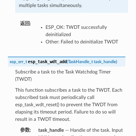
multiple tasks simultaneously.
返回
:
ESP_OK: TWDT successfully
deinitialized
Other: Failed to deinitialize TWDT
esp_task_wdt_add
esp_err_t
(
TaskHandle_t
task_handle
)
Subscribe a task to the Task Watchdog Timer
(TWDT)
This function subscribes a task to the TWDT. Each
subscribed task must periodically call
esp_task_wdt_reset() to prevent the TWDT from
elapsing its timeout period. Failure to do so will
result in a TWDT timeout.
参数
:
task_handle
-- Handle of the task. Input