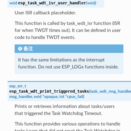
esp_task_wdt_isr_user_handler
void
(
void
)
User ISR callback placeholder.
This function is called by task_wdt_isr function (ISR
for when TWDT times out). It can be defined in user
code to handle TWDT events.
备注
It has the same limitations as the interrupt
function. Do not use ESP_LOGx functions inside.
esp_err_t
esp_task_wdt_print_triggered_tasks
(
task_wdt_msg_handle
msg_handler
,
void
*
opaque
,
int
*
cpus_fail
)
Prints or retrieves information about tasks/users
that triggered the Task Watchdog Timeout.
This function provides various operations to handle
tasks/users that did not reset the Task Watchdog in