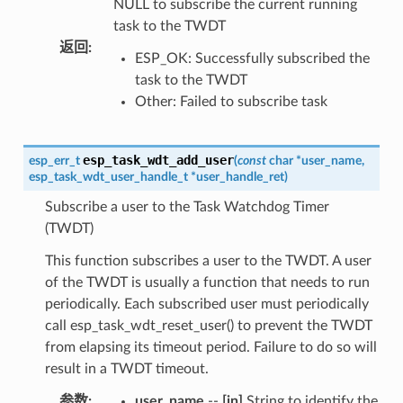
NULL to subscribe the current running
task to the TWDT
返回
:
ESP_OK: Successfully subscribed the
task to the TWDT
Other: Failed to subscribe task
esp_task_wdt_add_user
esp_err_t
(
const
char
*
user_name
,
esp_task_wdt_user_handle_t
*
user_handle_ret
)
Subscribe a user to the Task Watchdog Timer
(TWDT)
This function subscribes a user to the TWDT. A user
of the TWDT is usually a function that needs to run
periodically. Each subscribed user must periodically
call esp_task_wdt_reset_user() to prevent the TWDT
from elapsing its timeout period. Failure to do so will
result in a TWDT timeout.
参数
:
user_name
--
[in]
String to identify the