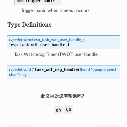
trigger_panic
bool
Trigger panic when timeout occurs
Type Definitions
typedef
struct
esp_task_wdt_user_handle_s
esp_task_wdt_user_handle_t
*
Task Watchdog Timer (TWDT) user handle.
task_wdt_msg_handler
typedef
void
(
*
)
(
void
*
opaque
,
const
char
*
msg
)
此文档对您有帮助吗？