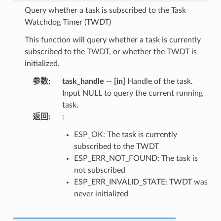
Query whether a task is subscribed to the Task
Watchdog Timer (TWDT)
This function will query whether a task is currently
subscribed to the TWDT, or whether the TWDT is
initialized.
参数
:
task_handle
--
[in]
Handle of the task.
Input NULL to query the current running
task.
返回
:
:
ESP_OK: The task is currently
subscribed to the TWDT
ESP_ERR_NOT_FOUND: The task is
not subscribed
ESP_ERR_INVALID_STATE: TWDT was
never initialized