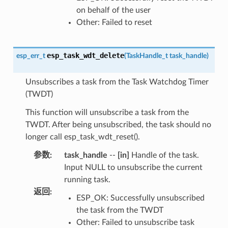
on behalf of the user
Other: Failed to reset
esp_task_wdt_delete
esp_err_t
(
TaskHandle_t
task_handle
)
Unsubscribes a task from the Task Watchdog Timer
(TWDT)
This function will unsubscribe a task from the
TWDT. After being unsubscribed, the task should no
longer call esp_task_wdt_reset().
参数
:
task_handle
--
[in]
Handle of the task.
Input NULL to unsubscribe the current
running task.
返回
:
ESP_OK: Successfully unsubscribed
the task from the TWDT
Other: Failed to unsubscribe task