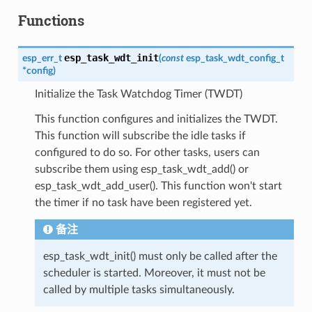
Functions
esp_task_wdt_init
esp_err_t
(
const
esp_task_wdt_config_t
*
config
)
Initialize the Task Watchdog Timer (TWDT)
This function configures and initializes the TWDT.
This function will subscribe the idle tasks if
configured to do so. For other tasks, users can
subscribe them using esp_task_wdt_add() or
esp_task_wdt_add_user(). This function won't start
the timer if no task have been registered yet.
备注
esp_task_wdt_init() must only be called after the
scheduler is started. Moreover, it must not be
called by multiple tasks simultaneously.