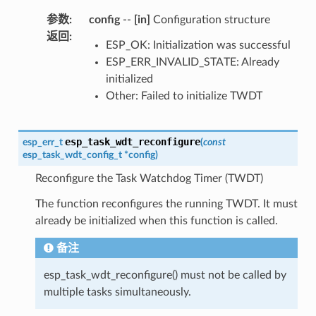
参数
:
config
--
[in]
Configuration structure
返回
:
ESP_OK: Initialization was successful
ESP_ERR_INVALID_STATE: Already
initialized
Other: Failed to initialize TWDT
esp_task_wdt_reconfigure
esp_err_t
(
const
esp_task_wdt_config_t
*
config
)
Reconfigure the Task Watchdog Timer (TWDT)
The function reconfigures the running TWDT. It must
already be initialized when this function is called.
备注
esp_task_wdt_reconfigure() must not be called by
multiple tasks simultaneously.