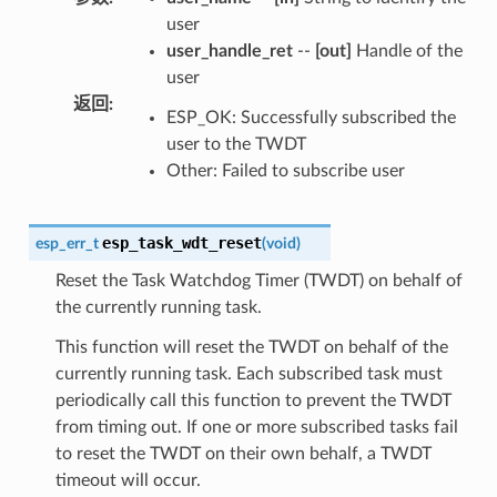
user
user_handle_ret
--
[out]
Handle of the
user
返回
:
ESP_OK: Successfully subscribed the
user to the TWDT
Other: Failed to subscribe user
esp_task_wdt_reset
esp_err_t
(
void
)
Reset the Task Watchdog Timer (TWDT) on behalf of
the currently running task.
This function will reset the TWDT on behalf of the
currently running task. Each subscribed task must
periodically call this function to prevent the TWDT
from timing out. If one or more subscribed tasks fail
to reset the TWDT on their own behalf, a TWDT
timeout will occur.