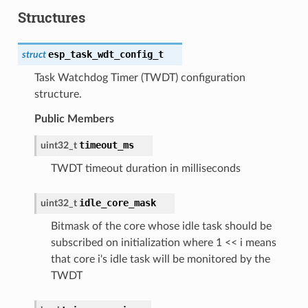
Structures
esp_task_wdt_config_t
struct
Task Watchdog Timer (TWDT) configuration
structure.
Public Members
timeout_ms
uint32_t
TWDT timeout duration in milliseconds
idle_core_mask
uint32_t
Bitmask of the core whose idle task should be
subscribed on initialization where 1 << i means
that core i's idle task will be monitored by the
TWDT