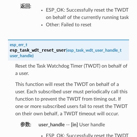
返回
:
ESP_OK: Successfully reset the TWDT
on behalf of the currently running task
Other: Failed to reset
esp_err_t
esp_task_wdt_reset_user
(
esp_task_wdt_user_handle_t
user_handle
)
Reset the Task Watchdog Timer (TWDT) on behalf of
a user.
This function will reset the TWDT on behalf of a
user. Each subscribed user must periodically call this
function to prevent the TWDT from timing out. If
one or more subscribed users fail to reset the TWDT
on their own behalf, a TWDT timeout will occur.
参数
:
user_handle
--
[in]
User handle
ESP_OK: Successfully reset the TWDT