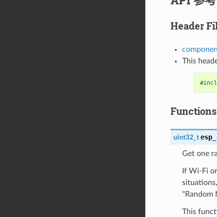
Header Fi
componen
This heade
#incl
Functions
esp_
uint32_t
Get one r
If Wi-Fi o
situation
"Random N
This func