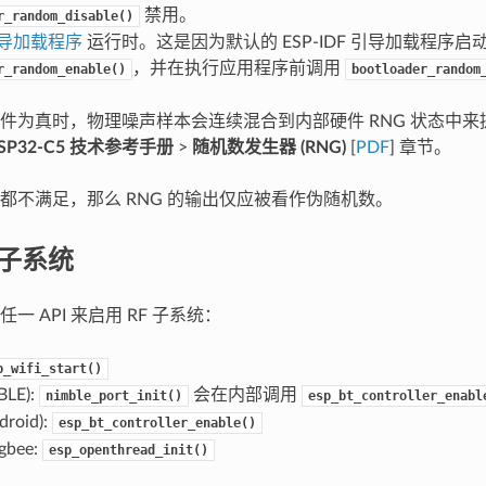
禁用。
r_random_disable()
导加载程序
运行时。这是因为默认的 ESP-IDF 引导加载程序启
，并在执行应用程序前调用
r_random_enable()
bootloader_random
件为真时，物理噪声样本会连续混合到内部硬件 RNG 状态中
SP32-C5 技术参考手册
>
随机数发生器 (RNG)
[
PDF
] 章节。
都不满足，那么 RNG 的输出仅应被看作伪随机数。
 子系统
一 API 来启用 RF 子系统：
p_wifi_start()
LE):
会在内部调用
nimble_port_init()
esp_bt_controller_enabl
roid):
esp_bt_controller_enable()
gbee:
esp_openthread_init()