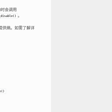
动时会调用
。
_disable()
来提供熵。如需了解详
e()