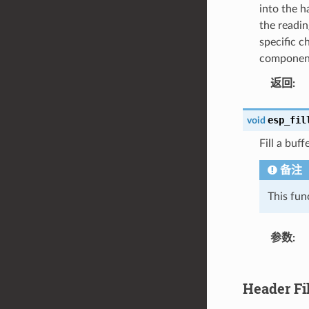
into the 
the readi
specific c
componen
返回
:
esp_fil
void
Fill a bu
备注
This fun
参数
:
Header Fi