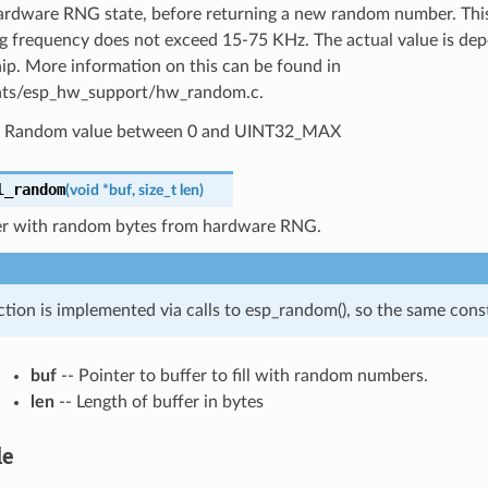
hardware RNG state, before returning a new random number. Thi
ng frequency does not exceed 15-75 KHz. The actual value is de
hip. More information on this can be found in
ts/esp_hw_support/hw_random.c.
Random value between 0 and UINT32_MAX
l_random
(
void
*
buf
,
size_t
len
)
ffer with random bytes from hardware RNG.
ction is implemented via calls to esp_random(), so the same const
buf
-- Pointer to buffer to fill with random numbers.
len
-- Length of buffer in bytes
le