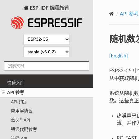
ESP-IDF 编程指南
API 参考
随机数
[English]
ESP32-C5
从中获取随机
快速入门
API 参考
系统从随机数生
数。这些真正
API 约定
应用层协议
热噪声来自
®
蓝牙
API
流，并作
错误代码参考
RC_FA
连网 API