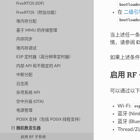
FreeRTOS (IDF)
bootloade
在
二级引
FreeRTOS（附加功能）
bootloade
堆内存分配
基于 MMU 的存储管理
当上述任一条
内存同步
情，请参阅
E
堆内存调试
如果上述条件
ESP 定时器（高分辨率定时器）
内部 API 和不稳定的 API
启用 RF
中断分配
日志库
可以通过以下任
杂项系统 API
空中升级 (OTA)
Wi-Fi:
es
电源管理
蓝牙 (NimB
POSIX 支持（包括 POSIX 线程支持）
蓝牙 (Blued
随机数发生器
Thread/Zi
启用 RF 子系统