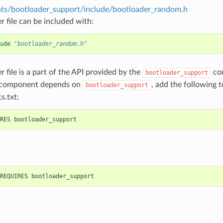
s/bootloader_support/include/bootloader_random.h
r file can be included with:
ude
"bootloader_random.h"
r file is a part of the API provided by the
com
bootloader_support
 component depends on
, add the following 
bootloader_support
s.txt: