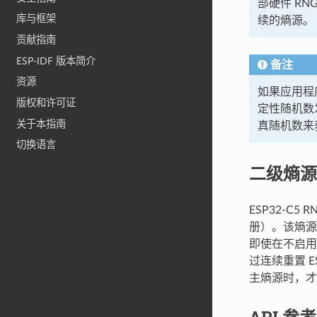
部硬件 R
库与框架
续的熵源。
贡献指南
ESP-IDF 版本简介
备注
资源
如果应用程
版权和许可证
定性随机数发
关于本指南
真随机数来
切换语言
二级熵源
ESP32-C
册）。该熵源在
即使在不启
过连续重置 
主熵源时，才
API 参考