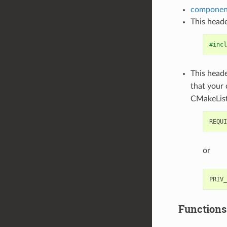
component
This heade
#incl
This heade
that your
CMakeList
or
Functions