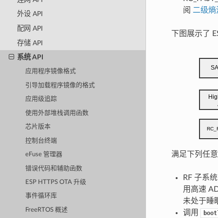
阅
二级熵
外设 API
配网 API
下图展示了 ES
存储 API
系统 API
应用程序镜像格式
引导加载程序镜像的格式
应用级追踪
使用外部堆栈调用函数
芯片版本
控制台终端
满足下列任意
eFuse 管理器
错误代码和辅助函数
RF 子系统
ESP HTTPS OTA 升级
用高速 A
事件循环库
未处于睡
FreeRTOS 概述
调用
boot