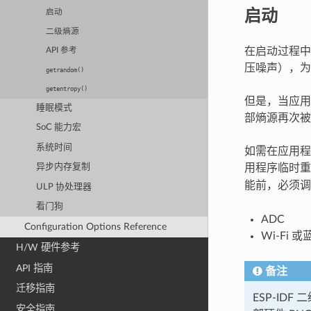
启动
启动
二级熵源
在启动过程中，
API 参考
压噪声），为
getrandom()
getentropy()
但是，当应用程序
睡眠模式
部熵源再次被
SoC 能力宏
系统时间
如需在应用程序启
用程序临时
异步内存复制
能前，必须
ULP 协处理器
看门狗
ADC
Configuration Options Reference
Wi-Fi 或蓝
H/W 硬件参考
API 指南
备注
迁移指南
ESP-ID
安全指南