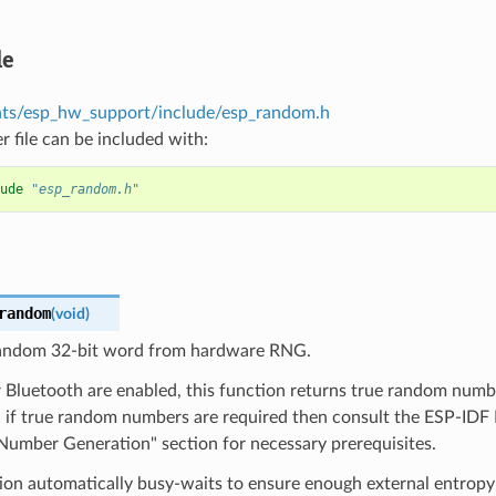
le
ts/esp_hw_support/include/esp_random.h
r file can be included with:
ude
"esp_random.h"
random
(
void
)
andom 32-bit word from hardware RNG.
r Bluetooth are enabled, this function returns true random numbe
s, if true random numbers are required then consult the ESP-ID
umber Generation" section for necessary prerequisites.
tion automatically busy-waits to ensure enough external entrop