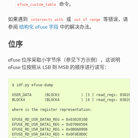
命令。
efuse_custom_table
如果遇到
或
等错误，请
intersects
with
out
of
range
参阅
结构化 eFuse 字段
中的解决办法。
位序
eFuse 位序采取小字节序（参见下方示例），这说明
eFuse 位按照从 LSB 到 MSB 的顺序进行读写：
$ idf.py efuse-dump

USER_DATA      (BLOCK3          ) [3 ] read_regs: 03020100
BLOCK4         (BLOCK4          ) [4 ] read_regs: 03020100
where is the register representation:

EFUSE_RD_USR_DATA0_REG = 0x03020100

EFUSE_RD_USR_DATA1_REG = 0x07060504

EFUSE_RD_USR_DATA2_REG = 0x0B0A0908

EFUSE_RD_USR_DATA3_REG = 0x0F0E0D0C
