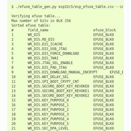
$ ./efuse_table_gen.py esp32c5/esp_efuse_table.csv --info

Verifying efuse table...
Max number of bits in BLK 256
Sorted efuse table:
#       field_name                      efuse_block     bit_start       bit_count
1       WR_DIS                          EFUSE_BLK0         0               32
2       WR_DIS.RD_DIS                   EFUSE_BLK0         0               1
3       WR_DIS.DIS_ICACHE               EFUSE_BLK0         2               1
4       WR_DIS.DIS_USB_JTAG             EFUSE_BLK0         2               1
5       WR_DIS.DIS_FORCE_DOWNLOAD       EFUSE_BLK0         2               1
6       WR_DIS.DIS_TWAI                 EFUSE_BLK0         2               1
7       WR_DIS.JTAG_SEL_ENABLE          EFUSE_BLK0         2               1
8       WR_DIS.DIS_PAD_JTAG             EFUSE_BLK0         2               1
9       WR_DIS.DIS_DOWNLOAD_MANUAL_ENCRYPT      EFUSE_BLK0         2               1
10      WR_DIS.WDT_DELAY_SEL            EFUSE_BLK0         3               1
11      WR_DIS.SPI_BOOT_CRYPT_CNT       EFUSE_BLK0         4               1
12      WR_DIS.SECURE_BOOT_KEY_REVOKE0  EFUSE_BLK0         5               1
13      WR_DIS.SECURE_BOOT_KEY_REVOKE1  EFUSE_BLK0         6               1
14      WR_DIS.SECURE_BOOT_KEY_REVOKE2  EFUSE_BLK0         7               1
15      WR_DIS.KEY_PURPOSE_0            EFUSE_BLK0         8               1
16      WR_DIS.KEY_PURPOSE_1            EFUSE_BLK0         9               1
17      WR_DIS.KEY_PURPOSE_2            EFUSE_BLK0         10              1
18      WR_DIS.KEY_PURPOSE_3            EFUSE_BLK0         11              1
19      WR_DIS.KEY_PURPOSE_4            EFUSE_BLK0         12              1
20      WR_DIS.KEY_PURPOSE_5            EFUSE_BLK0         13              1
21      WR_DIS.SEC_DPA_LEVEL            EFUSE_BLK0         14              1
22      WR_DIS.SECURE_BOOT_EN           EFUSE_BLK0         15              1
23      WR_DIS.SECURE_BOOT_AGGRESSIVE_REVOKE    EFUSE_BLK0         16              1
24      WR_DIS.SPI_DOWNLOAD_MSPI_DIS    EFUSE_BLK0         17              1
25      WR_DIS.FLASH_TPUW               EFUSE_BLK0         18              1
26      WR_DIS.DIS_DOWNLOAD_MODE        EFUSE_BLK0         18              1
27      WR_DIS.DIS_DIRECT_BOOT          EFUSE_BLK0         18              1
28      WR_DIS.DIS_USB_SERIAL_JTAG_ROM_PRINT    EFUSE_BLK0         18              1
29      WR_DIS.DIS_USB_SERIAL_JTAG_DOWNLOAD_MODE        EFUSE_BLK0         18              1
30      WR_DIS.ENABLE_SECURITY_DOWNLOAD         EFUSE_BLK0         18              1
31      WR_DIS.UART_PRINT_CONTROL       EFUSE_BLK0         18              1
32      WR_DIS.FORCE_SEND_RESUME        EFUSE_BLK0         18              1
33      WR_DIS.SECURE_VERSION           EFUSE_BLK0         18              1
34      WR_DIS.SECURE_BOOT_DISABLE_FAST_WAKE    EFUSE_BLK0         19              1
35      WR_DIS.BLK1                     EFUSE_BLK0         20              1
36      WR_DIS.MAC                      EFUSE_BLK0         20              1
37      WR_DIS.MAC_EXT                  EFUSE_BLK0         20              1
38      WR_DIS.SYS_DATA_PART1           EFUSE_BLK0         21              1
39      WR_DIS.BLOCK_SYS_DATA1          EFUSE_BLK0         21              1
40      WR_DIS.BLOCK_USR_DATA           EFUSE_BLK0         22              1
41      WR_DIS.CUSTOM_MAC               EFUSE_BLK0         22              1
42      WR_DIS.BLOCK_KEY0               EFUSE_BLK0         23              1
43      WR_DIS.BLOCK_KEY1               EFUSE_BLK0         24              1
44      WR_DIS.BLOCK_KEY2               EFUSE_BLK0         25              1
45      WR_DIS.BLOCK_KEY3               EFUSE_BLK0         26              1
46      WR_DIS.BLOCK_KEY4               EFUSE_BLK0         27              1
47      WR_DIS.BLOCK_KEY5               EFUSE_BLK0         28              1
48      WR_DIS.BLOCK_SYS_DATA2          EFUSE_BLK0         29              1
49      WR_DIS.USB_EXCHG_PINS           EFUSE_BLK0         30              1
50      WR_DIS.VDD_SPI_AS_GPIO          EFUSE_BLK0         30              1
51      WR_DIS.SOFT_DIS_JTAG            EFUSE_BLK0         31              1
52      RD_DIS                          EFUSE_BLK0         32              7
53      RD_DIS.BLOCK_KEY0               EFUSE_BLK0         32              1
54      RD_DIS.BLOCK_KEY1               EFUSE_BLK0         33              1
55      RD_DIS.BLOCK_KEY2               EFUSE_BLK0         34              1
56      RD_DIS.BLOCK_KEY3               EFUSE_BLK0         35              1
57      RD_DIS.BLOCK_KEY4               EFUSE_BLK0         36              1
58      RD_DIS.BLOCK_KEY5               EFUSE_BLK0         37              1
59      RD_DIS.BLOCK_SYS_DATA2          EFUSE_BLK0         38              1
60      DIS_ICACHE                      EFUSE_BLK0         40              1
61      DIS_USB_JTAG                    EFUSE_BLK0         41              1
62      DIS_FORCE_DOWNLOAD              EFUSE_BLK0         44              1
63      SPI_DOWNLOAD_MSPI_DIS           EFUSE_BLK0         45              1
64      DIS_TWAI                        EFUSE_BLK0         46              1
65      JTAG_SEL_ENABLE                 EFUSE_BLK0         47              1
66      SOFT_DIS_JTAG                   EFUSE_BLK0         48              3
67      DIS_PAD_JTAG                    EFUSE_BLK0         51              1
68      DIS_DOWNLOAD_MANUAL_ENCRYPT     EFUSE_BLK0         52              1
69      USB_EXCHG_PINS                  EFUSE_BLK0         57              1
70      VDD_SPI_AS_GPIO                 EFUSE_BLK0         58              1
71      KM_DISABLE_DEPLOY_MODE          EFUSE_BLK0         64              4
72      KM_RND_SWITCH_CYCLE             EFUSE_BLK0         68              2
73      KM_DEPLOY_ONLY_ONCE             EFUSE_BLK0         70              4
74      FORCE_USE_KEY_MANAGER_KEY       EFUSE_BLK0         74              4
75      FORCE_DISABLE_SW_INIT_KEY       EFUSE_BLK0         78              1
76      WDT_DELAY_SEL                   EFUSE_BLK0         80              2
77      SPI_BOOT_CRYPT_CNT              EFUSE_BLK0         82              3
78      SECURE_BOOT_KEY_REVOKE0         EFUSE_BLK0         85              1
79      SECURE_BOOT_KEY_REVOKE1         EFUSE_BLK0         86              1
80      SECURE_BOOT_KEY_REVOKE2         EFUSE_BLK0         87              1
81      KEY_PURPOSE_0                   EFUSE_BLK0         88              4
82      KEY_PURPOSE_1                   EFUSE_BLK0         92              4
83      KEY_PURPOSE_2                   EFUSE_BLK0         96              4
84      KEY_PURPOSE_3                   EFUSE_BLK0        100              4
85      KEY_PURPOSE_4                   EFUSE_BLK0        104              4
86      KEY_PURPOSE_5                   EFUSE_BLK0        108              4
87      SEC_DPA_LEVEL                   EFUSE_BLK0        112              2
88      SECURE_BOOT_EN                  EFUSE_BLK0        116              1
89      SECURE_BOOT_AGGRESSIVE_REVOKE   EFUSE_BLK0        117              1
90      KM_XTS_KEY_LENGTH_256           EFUSE_BLK0        123              1
91      FLASH_TPUW                      EFUSE_BLK0        124              4
92      DIS_DOWNLOAD_MODE               EFUSE_BLK0        128              1
93      DIS_DIRECT_BOOT                 EFUSE_BLK0        129              1
94      DIS_USB_SERIAL_JTAG_ROM_PRINT   EFUSE_BLK0        130              1
95      LOCK_KM_KEY                     EFUSE_BLK0        131              1
96      DIS_USB_SERIAL_JTAG_DOWNLOAD_MODE       EFUSE_BLK0        132              1
97      ENABLE_SECURITY_DOWNLOAD        EFUSE_BLK0        133              1
98      UART_PRINT_CONTROL              EFUSE_BLK0        134              2
99      FORCE_SEND_RESUME               EFUSE_BLK0        136              1
100     SECURE_VERSION                  EFUSE_BLK0        137              16
101     SECURE_BOOT_DISABLE_FAST_WAKE   EFUSE_BLK0        153              1
102     HYS_EN_PAD                      EFUSE_BLK0        154              1
103     XTS_DPA_PSEUDO_LEVEL            EFUSE_BLK0        155              2
104     XTS_DPA_CLK_ENABLE              EFUSE_BLK0        157              1
105     HUK_GEN_STATE                   EFUSE_BLK0        160              9
106     XTAL_48M_SEL                    EFUSE_BLK0        169              3
107     XTAL_48M_SEL_MODE               EFUSE_BLK0        172              1
108     ECDSA_DISABLE_P192              EFUSE_BLK0        173              1
109     ECC_FORCE_CONST_TIME            EFUSE_BLK0        174              1
110     MAC                             EFUSE_BLK1         0               8
111     MAC                             EFUSE_BLK1         8               8
112     MAC                             EFUSE_BLK1         16              8
113     MAC                             EFUSE_BLK1         24              8
114     MAC                             EFUSE_BLK1         32              8
115     MAC                             EFUSE_BLK1         40              8
116     MAC_EXT                         EFUSE_BLK1         48              16
117     SYS_DATA_PART2                  EFUSE_BLK10        0              256
118     BLOCK_SYS_DATA1                 EFUSE_BLK2         0              256
119     USER_DATA                       EFUSE_BLK3         0              256
120     USER_DATA.MAC_CUSTOM            EFUSE_BLK3        200              48
121     KEY0                            EFUSE_BLK4         0              256
122     KEY1                            EFUSE_BLK5         0              256
123     KEY2                            EFUSE_BLK6         0              256
124     KEY3                            EFUSE_BLK7         0              256
125     KEY4                            EFUSE_BLK8         0              256
126     KEY5                            EFUSE_BLK9         0              256

Used