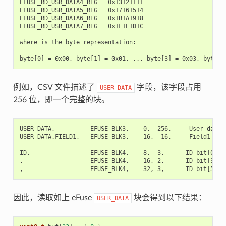
EFUSE_RD_USR_DATA4_REG = 0x13121111

EFUSE_RD_USR_DATA5_REG = 0x17161514

EFUSE_RD_USR_DATA6_REG = 0x1B1A1918

EFUSE_RD_USR_DATA7_REG = 0x1F1E1D1C

where is the byte representation:

例如，CSV 文件描述了
字段，该字段占用
USER_DATA
256 位，即一个完整的块。
USER_DATA,          EFUSE_BLK3,    0,  256,     User data

USER_DATA.FIELD1,   EFUSE_BLK3,    16,  16,     Field1

ID,                 EFUSE_BLK4,    8,  3,      ID bit[0..2]
,                   EFUSE_BLK4,    16, 2,      ID bit[3..4]
因此，读取如上 eFuse
块会得到以下结果：
USER_DATA