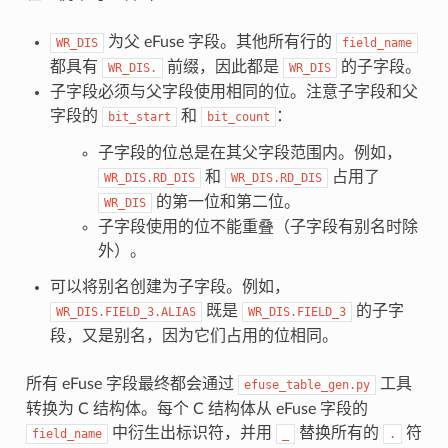
为父 eFuse 字段。其他所有行的
WR_DIS
field_name
都具有
前缀，因此都是
的子字段。
WR_DIS.
WR_DIS
子字段必须与父字段使用相同的位。注意子字段和父
字段的
和
：
bit_start
bit_count
子字段的位总是在其父字段范围内。例如，
和
占用了
WR_DIS.RD_DIS
WR_DIS.RD_DIS
的第一位和第二位。
WR_DIS
子字段使用的位不能重叠（子字段有别名时除
外）。
可以将别名创建为子字段。例如，
既是
的子字
WR_DIS.FIELD_3.ALIAS
WR_DIS.FIELD_3
段，又是别名，因为它们占用的位相同。
所有 eFuse 字段最终都会通过
工具
efuse_table_gen.py
转换为 C 结构体。每个 C 结构体从 eFuse 字段的
中衍生出标识符，并用
替换所有的
符
field_name
_
.