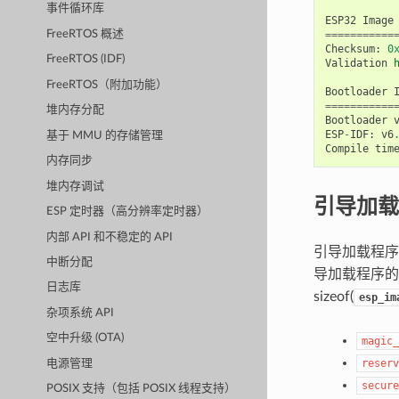
事件循环库
ESP32
Image
FreeRTOS 概述
===========
Checksum
:
0
FreeRTOS (IDF)
Validation
FreeRTOS（附加功能）
Bootloader
===========
堆内存分配
Bootloader
ESP
-
IDF
:
v6
基于 MMU 的存储管理
Compile
tim
内存同步
堆内存调试
引导加载
ESP 定时器（高分辨率定时器）
内部 API 和不稳定的 API
引导加载程
中断分配
导加载程序的
日志库
sizeof(
esp_im
杂项系统 API
空中升级 (OTA)
magic_
reserv
电源管理
secure
POSIX 支持（包括 POSIX 线程支持）