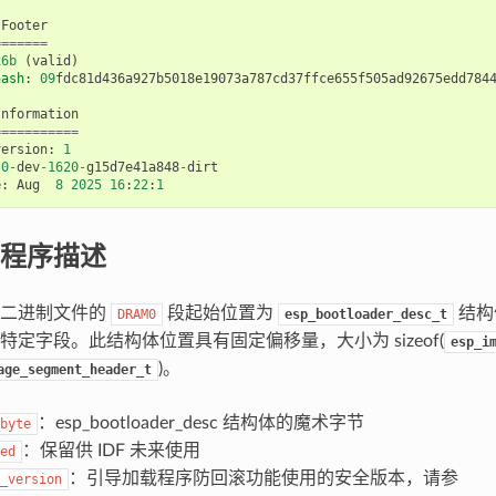
Footer
=======
x6b
(
valid
)
hash
:
09
fdc81d436a927b5018e19073a787cd37ffce655f505ad92675edd784
Information
===========
version
:
1
.0
-
dev
-
1620
-
g15d7e41a848
-
dirt
e
:
Aug
8
2025
16
:
22
:
1
程序描述
序二进制文件的
段起始位置为
结构
DRAM0
esp_bootloader_desc_t
特定字段。此结构体位置具有固定偏移量，大小为 sizeof(
esp_i
)。
age_segment_header_t
：esp_bootloader_desc 结构体的魔术字节
byte
：保留供 IDF 未来使用
ed
：引导加载程序防回滚功能使用的安全版本，请参
_version