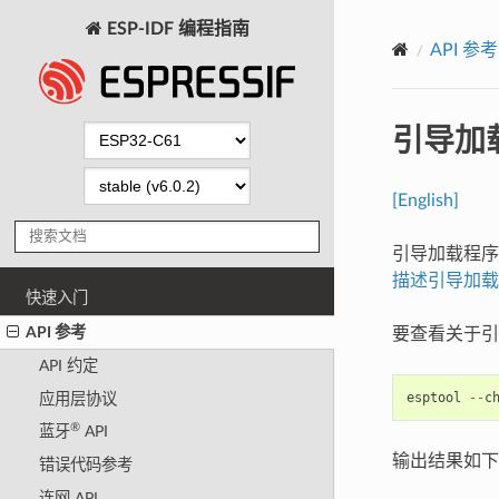
ESP-IDF 编程指南
API 参考
引导加
[English]
引导加载程
描述引导加载
快速入门
API 参考
要查看关于引
API 约定
esptool
--
c
应用层协议
®
蓝牙
API
输出结果如下
错误代码参考
连网 API