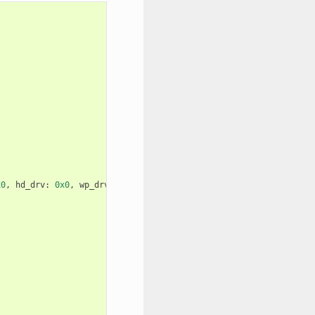
x0
,
hd_drv
:
0x0
,
wp_drv
:
0x0