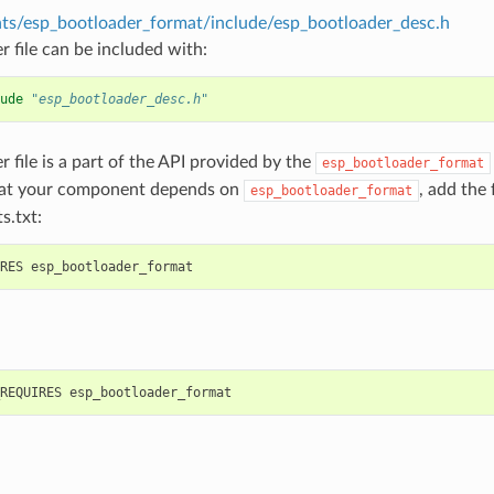
s/esp_bootloader_format/include/esp_bootloader_desc.h
r file can be included with:
ude
"esp_bootloader_desc.h"
r file is a part of the API provided by the
esp_bootloader_format
hat your component depends on
, add the
esp_bootloader_format
s.txt: