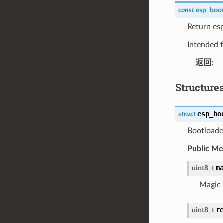
const
esp_boot
Return es
Intended f
返回
:
Structure
esp_bo
struct
Bootloader
Public M
m
uint8_t
Magic
r
uint8_t