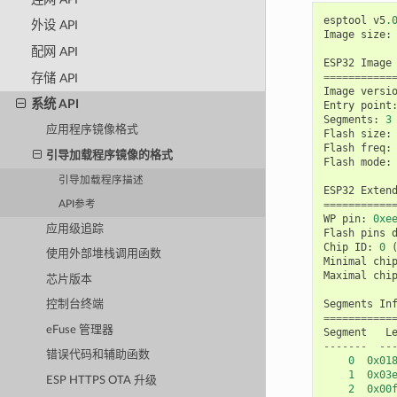
esptool
v5
.
外设 API
Image
size
:
配网 API
ESP32
Image
===========
存储 API
Image
versi
系统 API
Entry
point
Segments
:
3
应用程序镜像格式
Flash
size
:
Flash
freq
:
引导加载程序镜像的格式
Flash
mode
:
引导加载程序描述
ESP32
Exten
===========
API参考
WP
pin
:
0xe
应用级追踪
Flash
pins
Chip
ID
:
0
使用外部堆栈调用函数
Minimal
chi
Maximal
chi
芯片版本
Segments
In
控制台终端
===========
eFuse 管理器
Segment
L
-------
--
错误代码和辅助函数
0
0x01
1
0x03
ESP HTTPS OTA 升级
2
0x00