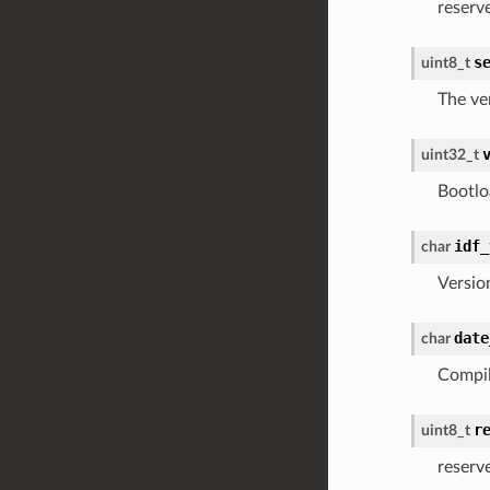
reserv
s
uint8_t
The ve
uint32_t
Bootlo
idf_
char
Versio
date
char
Compil
r
uint8_t
reserv