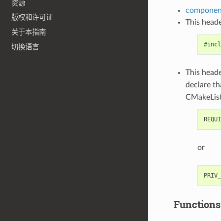
资源
component
版权和许可证
This heade
关于本指南
#incl
切换语言
This heade
declare t
CMakeList
or
Functions