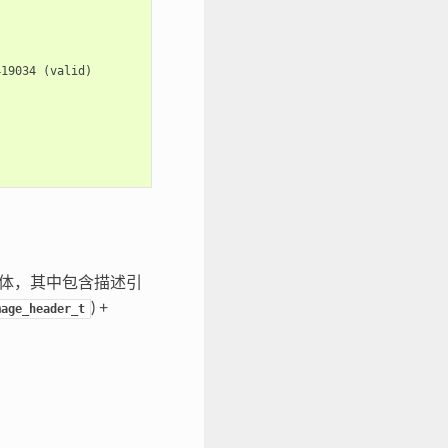
419034
(
valid
)
体，其中包含描述引
) +
mage_header_t