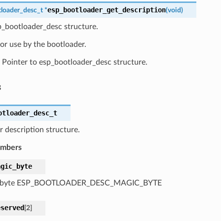
esp_bootloader_get_description
loader_desc_t
*
(
void
)
p_bootloader_desc structure.
or use by the bootloader.
Pointer to esp_bootloader_desc structure.
s
otloader_desc_t
 description structure.
embers
agic_byte
 byte ESP_BOOTLOADER_DESC_MAGIC_BYTE
eserved
[
2
]