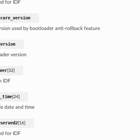
ed for IDF
ecure_version
rsion used by bootloader anti-rollback feature
version
ader version
ver
[
32
]
n IDF
_time
[
24
]
e date and time
eserved2
[
16
]
ed for IDF