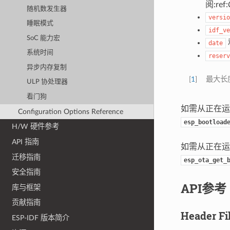
阅:ref:
随机数发生器
versio
睡眠模式
idf_ve
SoC 能力宏
date
系统时间
reserv
异步内存复制
[
1
]
最大长
ULP 协处理器
看门狗
如需从正在
Configuration Options Reference
esp_bootload
H/W 硬件参考
API 指南
如需从正在
迁移指南
esp_ota_get_
安全指南
API参考
库与框架
贡献指南
Header Fi
ESP-IDF 版本简介