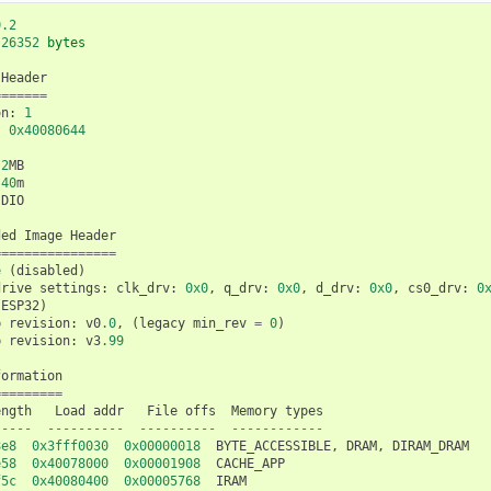
0.2
26352
bytes
Header
=======
on
:
1
:
0x40080644
2
MB
40
m
DIO
ded
Image
Header
================
e
(
disabled
)
drive
settings
:
clk_drv
:
0x0
,
q_drv
:
0x0
,
d_drv
:
0x0
,
cs0_drv
:
0
(
ESP32
)
p
revision
:
v0
.0
,
(
legacy
min_rev
=
0
)
p
revision
:
v3
.99
formation
=========
ength
Load
addr
File
offs
Memory
types
-----
----------
----------
------------
8e8
0x3fff0030
0x00000018
BYTE_ACCESSIBLE
,
DRAM
,
DIRAM_DRAM
e58
0x40078000
0x00001908
CACHE_APP
f5c
0x40080400
0x00005768
IRAM