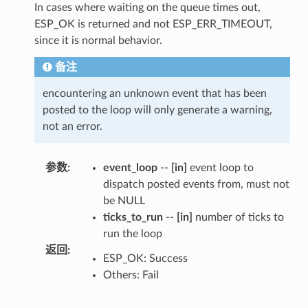
In cases where waiting on the queue times out,
ESP_OK is returned and not ESP_ERR_TIMEOUT,
since it is normal behavior.
备注
encountering an unknown event that has been
posted to the loop will only generate a warning,
not an error.
参数
:
event_loop
--
[in]
event loop to
dispatch posted events from, must not
be NULL
ticks_to_run
--
[in]
number of ticks to
run the loop
返回
:
ESP_OK: Success
Others: Fail