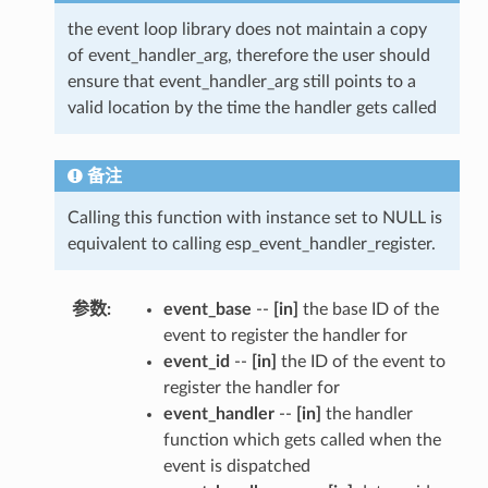
the event loop library does not maintain a copy
of event_handler_arg, therefore the user should
ensure that event_handler_arg still points to a
valid location by the time the handler gets called
备注
Calling this function with instance set to NULL is
equivalent to calling esp_event_handler_register.
参数
:
event_base
--
[in]
the base ID of the
event to register the handler for
event_id
--
[in]
the ID of the event to
register the handler for
event_handler
--
[in]
the handler
function which gets called when the
event is dispatched