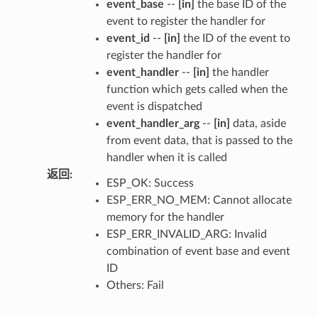
event_base
--
[in]
the base ID of the
event to register the handler for
event_id
--
[in]
the ID of the event to
register the handler for
event_handler
--
[in]
the handler
function which gets called when the
event is dispatched
event_handler_arg
--
[in]
data, aside
from event data, that is passed to the
handler when it is called
返回
:
ESP_OK: Success
ESP_ERR_NO_MEM: Cannot allocate
memory for the handler
ESP_ERR_INVALID_ARG: Invalid
combination of event base and event
ID
Others: Fail