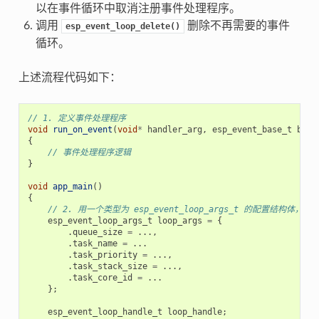
以在事件循环中取消注册事件处理程序。
调用
删除不再需要的事件
esp_event_loop_delete()
循环。
上述流程代码如下：
// 1. 定义事件处理程序
void
run_on_event
(
void
*
handler_arg
,
esp_event_base_t
base
{
// 事件处理程序逻辑
}
void
app_main
()
{
// 2. 用一个类型为 esp_event_loop_args_t 的配置结构体
esp_event_loop_args_t
loop_args
=
{
.
queue_size
=
...,
.
task_name
=
...
.
task_priority
=
...,
.
task_stack_size
=
...,
.
task_core_id
=
...
};
esp_event_loop_handle_t
loop_handle
;