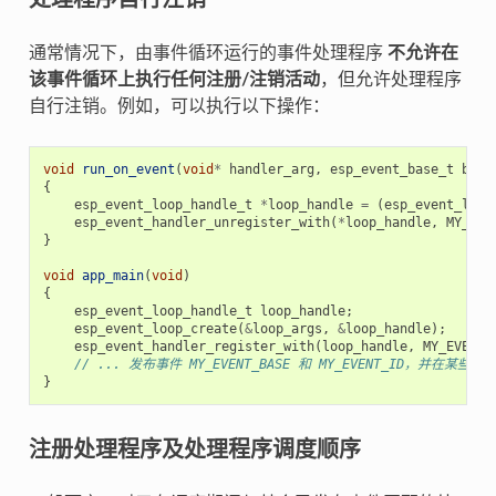
通常情况下，由事件循环运行的事件处理程序
不允许在
该事件循环上执行任何注册/注销活动
，但允许处理程序
自行注销。例如，可以执行以下操作：
void
run_on_event
(
void
*
handler_arg
,
esp_event_base_t
base
{
esp_event_loop_handle_t
*
loop_handle
=
(
esp_event_loop
esp_event_handler_unregister_with
(
*
loop_handle
,
MY_EVE
}
void
app_main
(
void
)
{
esp_event_loop_handle_t
loop_handle
;
esp_event_loop_create
(
&
loop_args
,
&
loop_handle
);
esp_event_handler_register_with
(
loop_handle
,
MY_EVENT_
// ... 发布事件 MY_EVENT_BASE 和 MY_EVENT_ID，并在某些
}
注册处理程序及处理程序调度顺序