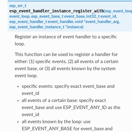
esp_err_t
esp_event_handler_instance_register_with
(
esp_event_loo
event_loop
,
esp_event_base_t
event_base
,
int32_t
event_id
,
esp_event_handler_t
event_handler
,
void
*
event_handler_arg
,
esp_event_handler_instance_t
*
instance
)
Register an instance of event handler to a specific
loop.
This function can be used to register a handler for
either: (1) specific events, (2) all events of a certain
event base, or (3) all events known by the system
event loop.
specific events: specify exact event_base and
event_id
all events of a certain base: specify exact
event_base and use ESP_EVENT_ANY_ID as the
event_id
all events known by the loop: use
ESP_EVENT_ANY_BASE for event_base and