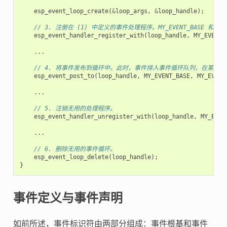
esp_event_loop_create
(
&
loop_args
,
&
loop_handle
);
// 3. 注册在 (1) 中定义的事件处理程序。MY_EVENT_BASE 和
esp_event_handler_register_with
(
loop_handle
,
MY_EVENT_
...
// 4. 将事件发布到循环中。此时，事件排入事件循环队列，在某个时刻，事
esp_event_post_to
(
loop_handle
,
MY_EVENT_BASE
,
MY_EVENT
...
// 5. 注销无用的处理程序。
esp_event_handler_unregister_with
(
loop_handle
,
MY_EVEN
...
// 6. 删除无用的事件循环。
esp_event_loop_delete
(
loop_handle
);
}
事件定义与事件声明
如前所述，事件标识符由两部分组成：事件根基和事件