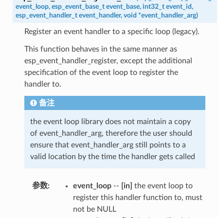
event_loop
,
esp_event_base_t
event_base
,
int32_t
event_id
,
esp_event_handler_t
event_handler
,
void
*
event_handler_arg
)
Register an event handler to a specific loop (legacy).
This function behaves in the same manner as
esp_event_handler_register, except the additional
specification of the event loop to register the
handler to.
备注
the event loop library does not maintain a copy
of event_handler_arg, therefore the user should
ensure that event_handler_arg still points to a
valid location by the time the handler gets called
参数
:
event_loop
--
[in]
the event loop to
register this handler function to, must
not be NULL