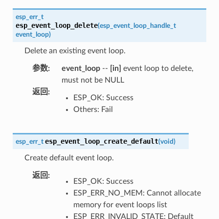
esp_err_t
esp_event_loop_delete
(
esp_event_loop_handle_t
event_loop
)
Delete an existing event loop.
参数
:
event_loop
--
[in]
event loop to delete,
must not be NULL
返回
:
ESP_OK: Success
Others: Fail
esp_event_loop_create_default
esp_err_t
(
void
)
Create default event loop.
返回
:
ESP_OK: Success
ESP_ERR_NO_MEM: Cannot allocate
memory for event loops list
ESP_ERR_INVALID_STATE: Default