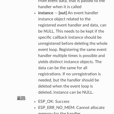
from event data, that is passed to the
handler when it is called
instance
--
[out]
An event handler
instance object related to the
registered event handler and data, can
be NULL. This needs to be kept if the
specific callback instance should be
unregistered before deleting the whole
event loop. Registering the same event
handler multiple times is possible and
yields distinct instance objects. The
data can be the same for all
registrations. If no unregistration is
needed, but the handler should be
deleted when the event loop is
deleted, instance can be NULL.
返回
:
ESP_OK: Success
ESP_ERR_NO_MEM: Cannot allocate
memory for the handler