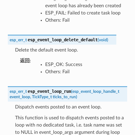
event loop has already been created
ESP_FAIL: Failed to create task loop
Others: Fail
esp_event_loop_delete_default
esp_err_t
(
void
)
Delete the default event loop.
返回
:
ESP_OK: Success
Others: Fail
esp_event_loop_run
esp_err_t
(
esp_event_loop_handle_t
event_loop
,
TickType_t
ticks_to_run
)
Dispatch events posted to an event loop.
This function is used to dispatch events posted to a
loop with no dedicated task, i.e. task name was set
to NULL in event_loop_args argument during loop