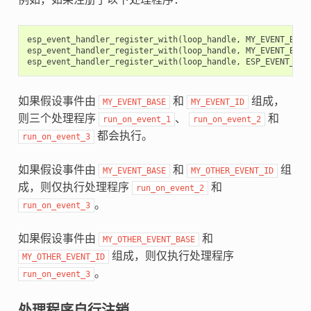
esp_event_handler_register_with
(
loop_handle
,
MY_EVENT_BASE
esp_event_handler_register_with
(
loop_handle
,
MY_EVENT_BASE
esp_event_handler_register_with
(
loop_handle
,
ESP_EVENT_ANY
如果假设事件由
和
组成，
MY_EVENT_BASE
MY_EVENT_ID
则三个处理程序
、
和
run_on_event_1
run_on_event_2
都会执行。
run_on_event_3
如果假设事件由
和
组
MY_EVENT_BASE
MY_OTHER_EVENT_ID
成，则仅执行处理程序
和
run_on_event_2
。
run_on_event_3
如果假设事件由
和
MY_OTHER_EVENT_BASE
组成，则仅执行处理程序
MY_OTHER_EVENT_ID
。
run_on_event_3
处理程序自行注销