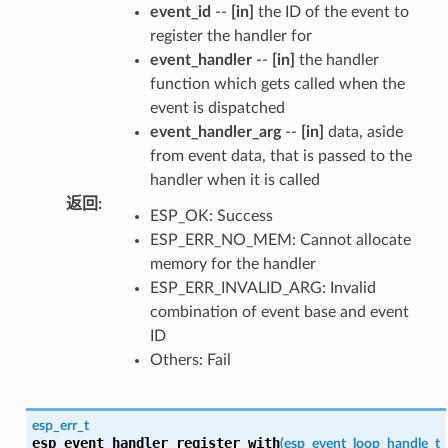
event_id
--
[in]
the ID of the event to
register the handler for
event_handler
--
[in]
the handler
function which gets called when the
event is dispatched
event_handler_arg
--
[in]
data, aside
from event data, that is passed to the
handler when it is called
返回
:
ESP_OK: Success
ESP_ERR_NO_MEM: Cannot allocate
memory for the handler
ESP_ERR_INVALID_ARG: Invalid
combination of event base and event
ID
Others: Fail
esp_err_t
esp_event_handler_register_with
(
esp_event_loop_handle_t