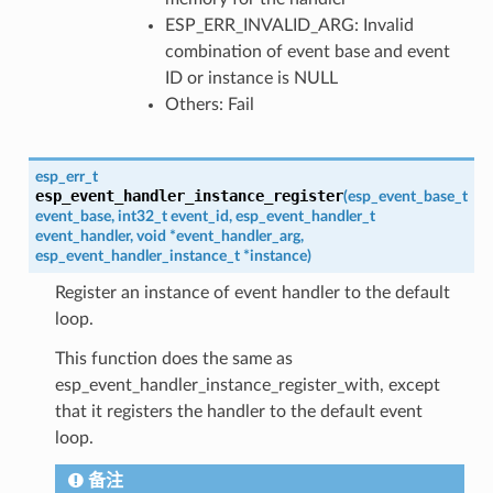
ESP_ERR_INVALID_ARG: Invalid
combination of event base and event
ID or instance is NULL
Others: Fail
esp_err_t
esp_event_handler_instance_register
(
esp_event_base_t
event_base
,
int32_t
event_id
,
esp_event_handler_t
event_handler
,
void
*
event_handler_arg
,
esp_event_handler_instance_t
*
instance
)
Register an instance of event handler to the default
loop.
This function does the same as
esp_event_handler_instance_register_with, except
that it registers the handler to the default event
loop.
备注