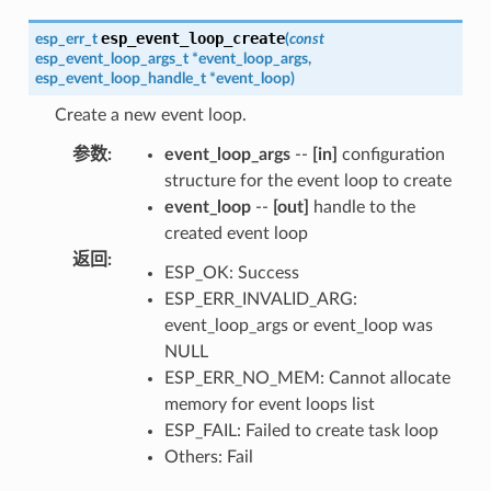
esp_event_loop_create
esp_err_t
(
const
esp_event_loop_args_t
*
event_loop_args
,
esp_event_loop_handle_t
*
event_loop
)
Create a new event loop.
参数
:
event_loop_args
--
[in]
configuration
structure for the event loop to create
event_loop
--
[out]
handle to the
created event loop
返回
:
ESP_OK: Success
ESP_ERR_INVALID_ARG:
event_loop_args or event_loop was
NULL
ESP_ERR_NO_MEM: Cannot allocate
memory for event loops list
ESP_FAIL: Failed to create task loop
Others: Fail