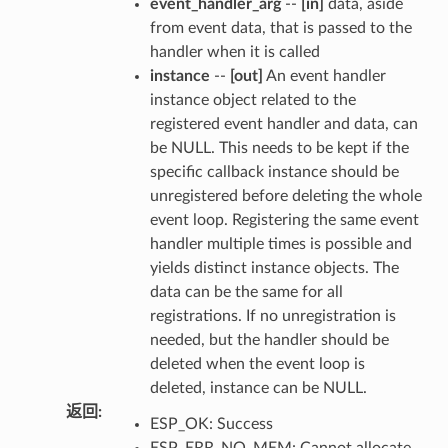
event_handler_arg
--
[in]
data, aside
from event data, that is passed to the
handler when it is called
instance
--
[out]
An event handler
instance object related to the
registered event handler and data, can
be NULL. This needs to be kept if the
specific callback instance should be
unregistered before deleting the whole
event loop. Registering the same event
handler multiple times is possible and
yields distinct instance objects. The
data can be the same for all
registrations. If no unregistration is
needed, but the handler should be
deleted when the event loop is
deleted, instance can be NULL.
返回
:
ESP_OK: Success
ESP_ERR_NO_MEM: Cannot allocate