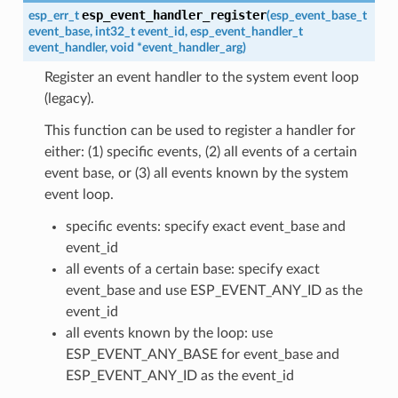
esp_event_handler_register
esp_err_t
(
esp_event_base_t
event_base
,
int32_t
event_id
,
esp_event_handler_t
event_handler
,
void
*
event_handler_arg
)
Register an event handler to the system event loop
(legacy).
This function can be used to register a handler for
either: (1) specific events, (2) all events of a certain
event base, or (3) all events known by the system
event loop.
specific events: specify exact event_base and
event_id
all events of a certain base: specify exact
event_base and use ESP_EVENT_ANY_ID as the
event_id
all events known by the loop: use
ESP_EVENT_ANY_BASE for event_base and
ESP_EVENT_ANY_ID as the event_id