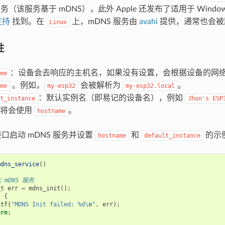
务（该服务基于 mDNS），此外 Apple 还发布了适用于 Wind
支持
找到。在
上，mDNS 服务由
avahi
提供，通常也会被
Linux
性
：设备会去响应的主机名，如果没有设置，会根据设备的网
me
。例如，
会被解析为
。
me
my-esp32
my-esp32.local
：默认实例名（即易记的设备名），例如
t_instance
Jhon's
ESP
，将会使用
。
hostname
 接口启动 mDNS 服务并设置
和
的示
hostname
default_instance
mdns_service
()
 mDNS 服务
_t
err
=
mdns_init
();
)
{
ntf
(
"MDNS Init failed: %d
\n
"
,
err
);
urn
;