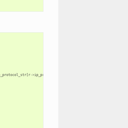
p_protocol_str
[
r
->
ip_protocol
]);