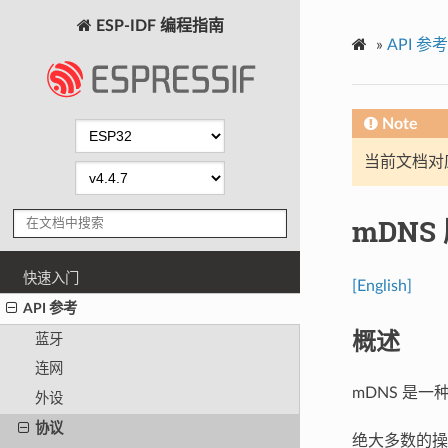
ESP-IDF 编程指南
»
API 参考
Note
当前文档对
mDNS
快速入门
[English]
API 参考
概述
蓝牙
连网
mDNS 是
外设
协议
绝大多数的操