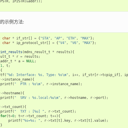
IPSTR
,
IP2STR
(
&
addr
));
的示例方法:
t
char
*
if_str
[]
=
{
"STA"
,
"AP"
,
"ETH"
,
"MAX"
};
t
char
*
ip_protocol_str
[]
=
{
"V4"
,
"V6"
,
"MAX"
};
rint_results
(
mdns_result_t
*
results
){
sult_t
*
r
=
results
;
_addr_t
*
a
=
NULL
;
1
,
t
;
){
ntf
(
"%d: Interface: %s, Type: %s
\n
"
,
i
++
,
if_str
[
r
->
tcpip_if
],
i
r
->
instance_name
){
printf
(
"  PTR : %s
\n
"
,
r
->
instance_name
);
r
->
hostname
){
printf
(
"  SRV : %s.local:%u
\n
"
,
r
->
hostname
,
r
->
port
);
r
->
txt_count
){
printf
(
"  TXT : [%u] "
,
r
->
txt_count
);
for
(
t
=
0
;
t
<
r
->
txt_count
;
t
++
){
printf
(
"%s=%s; "
,
r
->
txt
[
t
].
key
,
r
->
txt
[
t
].
value
);
}