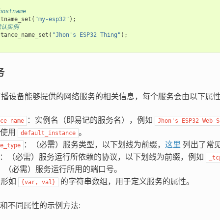
ostname
stname_set
(
"my-esp32"
);
默认实例
stance_name_set
(
"Jhon's ESP32 Thing"
);
务
以广播设备能够提供的网络服务的相关信息，每个服务会由以下属
：实例名（即易记的服务名），例如
ce_name
Jhon's
ESP32
Web
S
会使用
。
default_instance
：（必需）服务类型，以下划线为前缀，
这里
列出了常
e_type
：（必需）服务运行所依赖的协议，以下划线为前缀，例如
_tc
：（必需）服务运行所用的端口号。
：形如
的字符串数组，用于定义服务的属性。
{var,
val}
和不同属性的示例方法: