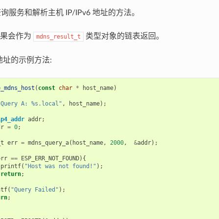
查询服务和解析主机 IP/IPv6 地址的方法。
结果会作为
类型对象的链表返回。
mdns_result_t
 地址的示例方法:
e_mdns_host
(
const
char
*
host_name
)
"Query A: %s.local"
,
host_name
);
ip4_addr
addr
;
dr
=
0
;
_t
err
=
mdns_query_a
(
host_name
,
2000
,
&
addr
);
{
err
==
ESP_ERR_NOT_FOUND
){
printf
(
"Host was not found!"
);
return
;
ntf
(
"Query Failed"
);
urn
;