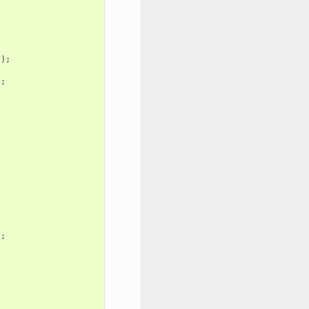
));
);
);