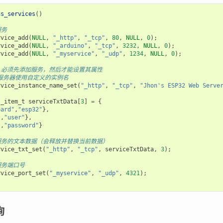
ns_services
()
服务
rvice_add
(
NULL
,
"_http"
,
"_tcp"
,
80
,
NULL
,
0
);
rvice_add
(
NULL
,
"_arduino"
,
"_tcp"
,
3232
,
NULL
,
0
);
rvice_add
(
NULL
,
"_myservice"
,
"_udp"
,
1234
,
NULL
,
0
);
意：必须先添加服务，然后才能设置其属性
b 服务器使用自定义的实例名
rvice_instance_name_set
(
"_http"
,
"_tcp"
,
"Jhon's ESP32 Web Serve
t_item_t
serviceTxtData
[
3
]
=
{
oard"
,
"esp32"
},
"
,
"user"
},
"
,
"password"
}
置服务的文本数据（会释放并替换当前数据）
rvice_txt_set
(
"_http"
,
"_tcp"
,
serviceTxtData
,
3
);
服务端口号
rvice_port_set
(
"_myservice"
,
"_udp"
,
4321
);
询