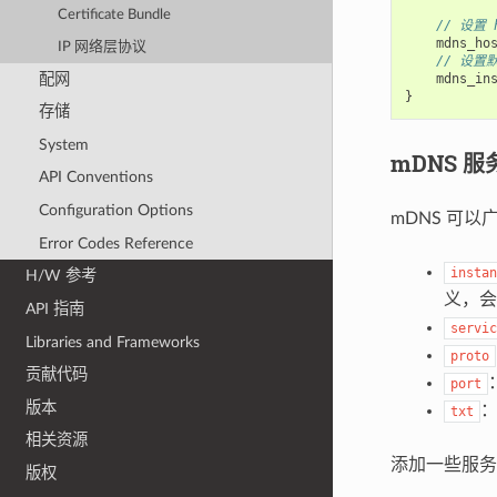
Certificate Bundle
// 设置 h
mdns_ho
IP 网络层协议
// 设置
配网
mdns_in
}
存储
System
mDNS 服
API Conventions
Configuration Options
mDNS 可
Error Codes Reference
instan
H/W 参考
义，
API 指南
servic
Libraries and Frameworks
proto
贡献代码
port
版本
txt
相关资源
添加一些服务
版权