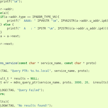
printf
(
"
\n
"
);
r
->
addr
;
le
(
a
){
if
(
a
->
addr
.
type
==
IPADDR_TYPE_V6
){
printf
(
"  AAAA: "
IPV6STR
"
\n
"
,
IPV62STR
(
a
->
addr
.
u_addr
.
ip6
}
else
{
printf
(
"  A   : "
IPSTR
"
\n
"
,
IP2STR
(
&
(
a
->
addr
.
u_addr
.
ip4
))
}
a
=
a
->
next
;
r
->
next
;
dns_service
(
const
char
*
service_name
,
const
char
*
proto
)
I
(
TAG
,
"Query PTR: %s.%s.local"
,
service_name
,
proto
);
sult_t
*
results
=
NULL
;
_t
err
=
mdns_query_ptr
(
service_name
,
proto
,
3000
,
20
,
&
results
{
_LOGE
(
TAG
,
"Query Failed"
);
urn
;
ults
){
_LOGW
(
TAG
,
"No results found!"
);