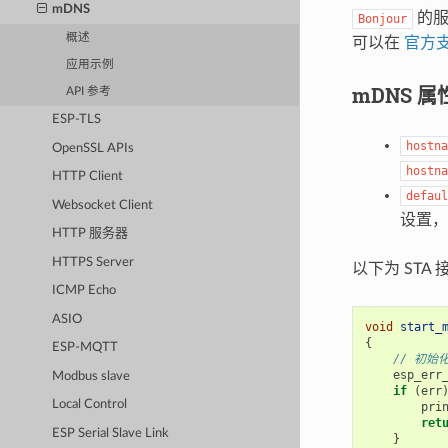
mDNS
的服
Bonjour
概述
可以在
官方
应用示例
mDNS 属
API 参考
ESP-TLS
hostna
OpenSSL APIs
hostna
HTTP Client
defaul
Websocket Client
设置
HTTP 服务器
HTTPS Server
以下为 STA
ICMP Echo
ASIO
void
start_
{
ESP-MQTT
// 初始化
esp_err
Modbus slave
if
(
err
Local Control
pri
ret
ESP Serial Slave Link
}