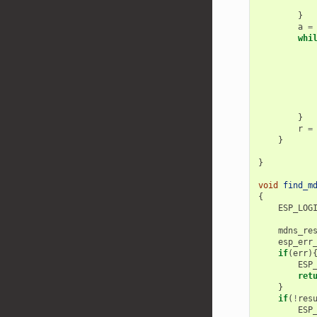
}
a
=
whi
}
r
=
}
}
void
find_m
{
ESP_LOG
mdns_re
esp_err
if
(
err
)
ESP
ret
}
if
(
!
res
ESP