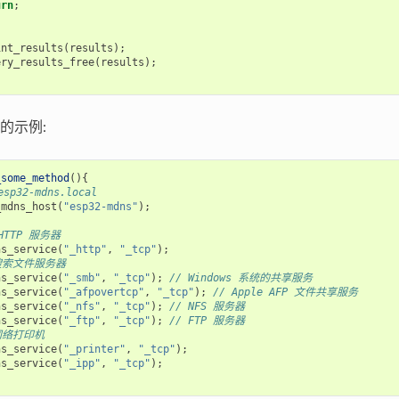
urn
;
int_results
(
results
);
ery_results_free
(
results
);
的示例:
_some_method
(){
sp32-mdns.local
_mdns_host
(
"esp32-mdns"
);
HTTP 服务器
ns_service
(
"_http"
,
"_tcp"
);
搜索文件服务器
ns_service
(
"_smb"
,
"_tcp"
);
// Windows 系统的共享服务
ns_service
(
"_afpovertcp"
,
"_tcp"
);
// Apple AFP 文件共享服务
ns_service
(
"_nfs"
,
"_tcp"
);
// NFS 服务器
ns_service
(
"_ftp"
,
"_tcp"
);
// FTP 服务器
网络打印机
ns_service
(
"_printer"
,
"_tcp"
);
ns_service
(
"_ipp"
,
"_tcp"
);