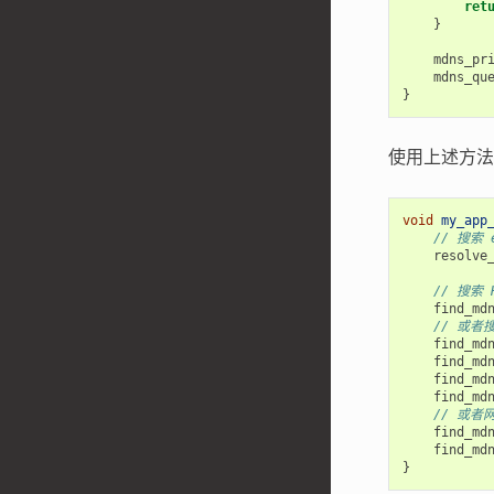
ret
}
mdns_pr
mdns_qu
}
使用上述方法
void
my_app
// 搜索 e
resolve
// 搜索 
find_md
// 或者
find_md
find_md
find_md
find_md
// 或者
find_md
find_md
}