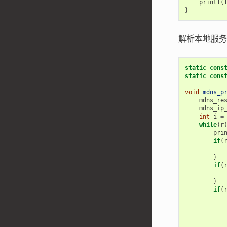
printf
(
}
解析本地服务
static
cons
static
cons
void
mdns_p
mdns_re
mdns_ip
int
i
=
while
(
r
pri
if
(
}
if
(
}
if
(