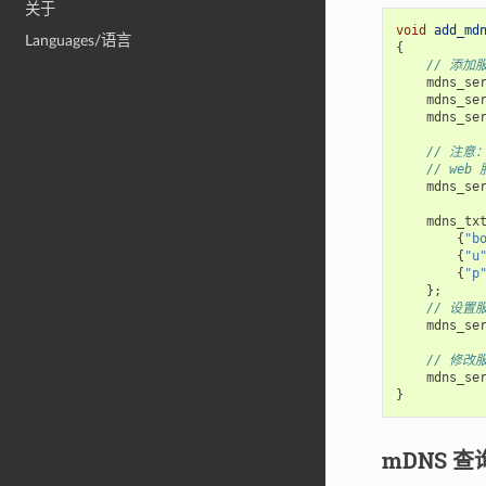
关于
void
add_md
Languages/语言
{
// 添加
mdns_se
mdns_se
mdns_se
// 注
// we
mdns_se
mdns_tx
{
"b
{
"u
{
"p
};
// 设
mdns_se
// 修改
mdns_se
}
mDNS 查