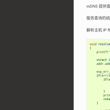
mDNS 提供
服务查询的
解析主机 IP
void
resolv
{
printf
(
struct
addr
.
ad
esp_err
if
(
err
)
if
(
}
pri
ret
}